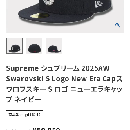
Capスワロフスキ
ー S ロゴ ニュー
エラキャップ ネイ
ビー
NEW ITEMS
CATEGORY
Tシャツ・ロングスリーブ
パーカー・トレーナー
ジャケット・アウター
Supreme シュプリーム 2025AW
キャップ・ハット
Swarovski S Logo New Era Capス
ニット帽・ビーニー
ワロフスキー S ロゴ ニューエラキャッ
プ ネイビー
バックパック・リュック
その他バッグ類
商品番号
gd16142
スニーカー・ブーツ
¥
59,980