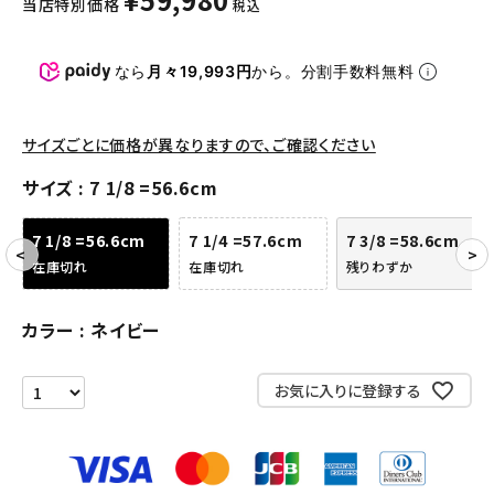
当店特別価格
税込
パンツ・ショーツ
アクセサリー
なら
月々19,993円
から。分割手数料無料
COLLABORATION BRAND
サイズごとに価格が異なりますので、ご確認ください
SEASON
サイズ
7 1/8 =56.6cm
CONTENTS
7 1/8 =56.6cm
7 1/4 =57.6cm
7 3/8 =58.6cm
在庫切れ
在庫切れ
残りわずか
ACCOUNT MENU
ようこそ ゲスト 様
カラー
ネイビー
meeting_room
person
ログイン
会員登録
お気に入りに登録する
Follow us