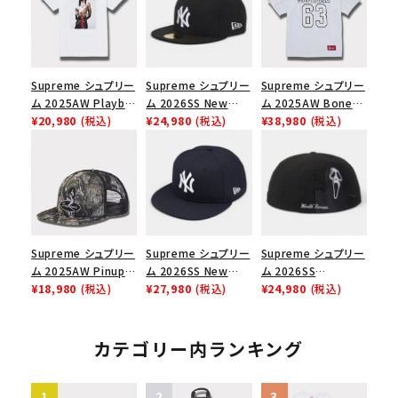
Supreme シュプリー
Supreme シュプリー
Supreme シュプリー
ム 2025AW Playboi
ム 2026SS New
ム 2025AW Bones
Carti Tee プレイボ
¥20,980
(税込)
York Yankees New
¥24,980
(税込)
Football Jersey ボ
¥38,980
(税込)
ーイカーティ Tシャツ
Era Cap ニューヨー
ーンズ フットボール
ホワイト
クヤンキース ニュー
ジャージ ホワイト
エラ キャップ ブラック
Supreme シュプリー
Supreme シュプリー
Supreme シュプリー
ム 2025AW Pinup
ム 2026SS New
ム 2026SS
Mesh Back 5-Panel
¥18,980
(税込)
York Yankees New
¥27,980
(税込)
Ghostface Box
¥24,980
(税込)
Capピンアップ メッシ
Era Cap ニューヨー
Logo New Era Cap
ュバック 5パネルキャ
クヤンキース ニュー
ゴーストフェイス ボッ
ップ トゥルーティン
エラ キャップ ネイビ
クスロゴ ニューエラ
カテゴリー内ランキング
バーHTC フォールカ
ー
キャップ ブラック
モ