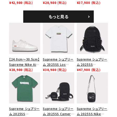
Leather Belt リピー
¥42,980
(税込)
Tee スカル Tシャ
¥20,980
(税込)
Shoulder Bag デニ
¥37,980
(税込)
ト レザー ベルト フロ
ツ ウッドランドカモ
ム ショルダーバッグ
ーラル
ブラック
もっと見る
【24.0cm～30.5cm】
Supreme シュプリー
Supreme シュプリー
Supreme Nike Air
ム 2025SS Los
ム 2025SS
Force 1 Low シュプ
¥28,980
(税込)
Angeles Fire Relief
¥30,980
(税込)
Backpack バックパッ
¥47,980
(税込)
リーム ナイキエアフォ
Box Logo Tee ファ
ク ブラック 黒
ース１スニーカー シ
イヤーリリーフボック
ューズ ホワイト
スロゴTシャツ ホワ
イト 白
Supreme シュプリー
Supreme シュプリー
Supreme シュプリー
ム 2025SS
ム 2025SS Camera
ム 2025SS Nike