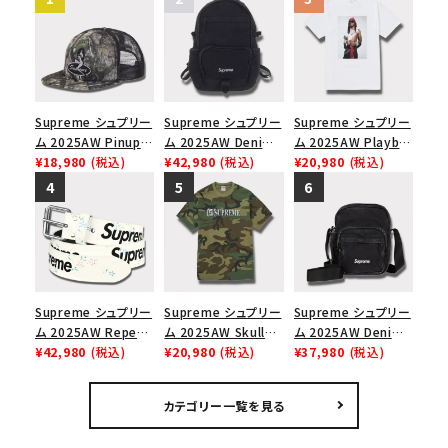
Supreme シュプリー
Supreme シュプリー
Supreme シュプリー
ム 2025AW Pinup
ム 2025AW Denim
ム 2025AW Playboi
Mesh Back 5-Panel
¥18,980
(税込)
Backpack デニム バ
¥42,980
(税込)
Carti Tee プレイボ
¥20,980
(税込)
Capピンアップ メッシ
ックパック ブラック
ーイカーティ Tシャツ
ュバック 5パネルキャ
ホワイト
ップ トゥルーティン
バーHTC フォールカ
モ
Supreme シュプリー
Supreme シュプリー
Supreme シュプリー
ム 2025AW Repeat
ム 2025AW Skull
ム 2025AW Denim
Leather Belt リピー
¥42,980
(税込)
Tee スカル Tシャ
¥20,980
(税込)
Shoulder Bag デニ
¥37,980
(税込)
ト レザー ベルト フロ
ツ ウッドランドカモ
ム ショルダーバッグ
ーラル
ブラック
カテゴリー一覧を見る