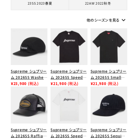
23SS 2023春夏
22AW 2022秋冬
シーズンから探す
keyboard_arrow_down
他のシーズンを見る
並び順
価格から探す
円 ～
円
Supreme シュプリー
Supreme シュプリー
Supreme シュプリー
ム 2026SS Washed
ム 2026SS Speed
ム 2026SS Small
在庫のない商品を表示する
Chino Twill Camp
¥23,980
(税込)
Tee スピードTシャツ
¥21,980
(税込)
Box Tee スモールボ
¥21,980
(税込)
Cap ウォッシュド チ
ブラック
ックスTシャツ ブラッ
ノツイル キャンプキャ
ク
絞り込んで検索する
ップ ブラック
Supreme シュプリー
Supreme シュプリー
Supreme シュプリー
ム 2026SS Raffia
ム 2026SS Speed
ム 2026SS Sequin