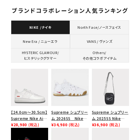
ブランドコラボレーション人気ランキング
NIKE /ナイキ
North Face/ノースフェイス
VANS / ヴァンズ
New Era / ニューエラ
HYSTERIC GLAMOUR/
Others/
ヒステリックグラマー
その他コラボアイテム
【24.0cm～30.5cm】
Supreme シュプリー
Supreme シュプリー
Supreme Nike Air
ム 2026SS Nike
ム 2025SS Nike
Force 1 Low シュプ
¥28,980
(税込)
SB Air Max 2 CB 94
¥34,980
(税込)
Leather Shoulder
¥36,980
(税込)
リーム ナイキエアフォ
Low SP ナイキ SB
Bag ナイキレザーシ
ース１スニーカー シ
エアマックス2 CB 94
ョルダーバッグ ブラッ