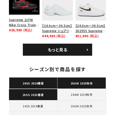
ューズ ホワイト
ロー SP ホワイト
ク 黒
Supreme 21FW
Nike Cross Trainer
【24.0cm～30.5cm】
【24.0cm～30.5cm】
Low ナイキクロスト
¥26,980
(税込)
Supreme シュプリー
2025SS Supreme
レイナーロウ シュー
ム 2023AW Nike
¥44,980
(税込)
GOODENOUGH
¥51,980
(税込)
ズ ブラック
Courtposite ナイキ
Nike Air Force 1
コートポジット スニー
Low AF1 シュプリー
もっと見る
カー ホワイト 白
ムグッドイナフ ナイキ
エアフォース１スニー
キーワードから探す
カー シューズ ホワイ
ト
シーズン別で商品を探す
search
人気ワード
2026SS
2025AW
2025SS
Tシャツ・ロングスリーブ
26SS 2026春夏
25AW 2025秋冬
キャップ・ハット
パーカー・クルーネック
ショルダー・ウエストバッグ
ボックスロゴ
ブラックスウェット
24AW 2024秋冬
25SS 2025春夏
カテゴリーから探す
24SS 2024春夏
23AW 2023秋冬
コラボレーションブランドから探す