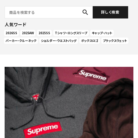
search
詳しく検索
人気ワード
2026SS
2025AW
2025SS
Tシャツ・ロングスリーブ
キャップ・ハット
パーカー・クルーネック
ショルダー・ウエストバッグ
ボックスロゴ
ブラックスウェット