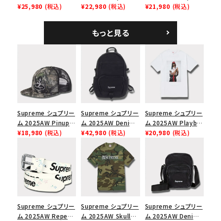
Mesh Back 5-Panel
¥25,980
(税込)
Tee スピードTシャツ
¥22,980
(税込)
Denim Classic
¥21,980
(税込)
ラフィアメッシュバック
ホワイト
Logo 6-Panel シ
5パネルキャップ ブラ
ークインデニム クラ
もっと見る
ック
シックロゴ 6パネルキ
ャップ ブラック
Supreme シュプリー
Supreme シュプリー
Supreme シュプリー
ム 2025AW Pinup
ム 2025AW Denim
ム 2025AW Playboi
Mesh Back 5-Panel
¥18,980
(税込)
Backpack デニム バ
¥42,980
(税込)
Carti Tee プレイボ
¥20,980
(税込)
Capピンアップ メッシ
ックパック ブラック
ーイカーティ Tシャツ
ュバック 5パネルキャ
ホワイト
ップ トゥルーティン
バーHTC フォールカ
モ
Supreme シュプリー
Supreme シュプリー
Supreme シュプリー
ム 2025AW Repeat
ム 2025AW Skull
ム 2025AW Denim