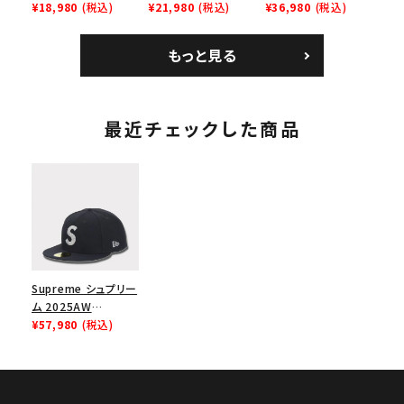
Homerun Tee ホー
¥18,980
(税込)
Bag + Mini Pouch
¥21,980
(税込)
Leather Shoulder
¥36,980
(税込)
ムランTシャツ ライト
カメラバッグ ミニポー
Bag ナイキレザーシ
パイン
チ ブラック 黒
ョルダーバッグ ブラッ
もっと見る
ク 黒
最近チェックした商品
Supreme シュプリー
ム 2025AW
Swarovski S Logo
¥57,980
(税込)
New Era Capスワロ
フスキー S ロゴ ニュ
ーエラキャップ ネイ
ビー