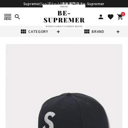
Supreme(シュプリーム)通販専門店 Be-Supremer
0
search
person
favorite
shopping_cart
view_module
view_module
CATEGORY
BRAND
search
Supreme シュプ
リーム 2025AW
Swarovski S
¥57,980
(税込)
Logo New Era