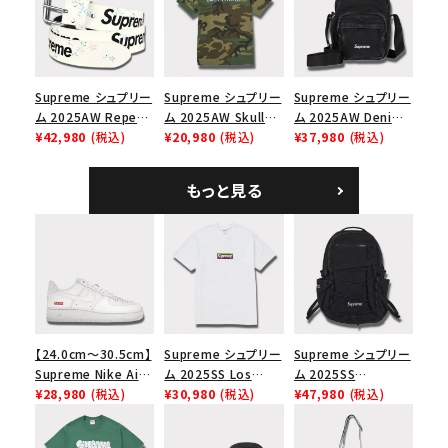
ップ トゥルーティン
バーHTC フォールカ
モ
Supreme シュプリー
Supreme シュプリー
Supreme シュプリー
ム 2025AW Repeat
ム 2025AW Skull
ム 2025AW Denim
Leather Belt リピー
¥42,980
(税込)
Tee スカル Tシャ
¥20,980
(税込)
Shoulder Bag デニ
¥37,980
(税込)
ト レザー ベルト フロ
ツ ウッドランドカモ
ム ショルダーバッグ
ーラル
ブラック
もっと見る
【24.0cm～30.5cm】
Supreme シュプリー
Supreme シュプリー
Supreme Nike Air
ム 2025SS Los
ム 2025SS
Force 1 Low シュプ
¥28,980
(税込)
Angeles Fire Relief
¥30,980
(税込)
Backpack バックパッ
¥47,980
(税込)
リーム ナイキエアフォ
Box Logo Tee ファ
ク ブラック 黒
ース１スニーカー シ
イヤーリリーフボック