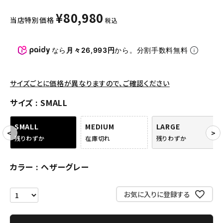
パンツ・ショーツ
¥
80,980
当店特別価格
税込
アクセサリー
COLLABORATION BRAND
なら
月々26,993円
から。分割手数料無料
SEASON
サイズごとに価格が異なりますので、ご確認ください
CONTENTS
サイズ
SMALL
ACCOUNT MENU
SMALL
MEDIUM
LARGE
ようこそ ゲスト 様
残りわずか
在庫切れ
残りわずか
meeting_room
person
ログイン
会員登録
カラー
ヘザーグレー
お気に入りに登録する
Follow us