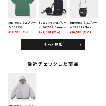
ューズ ホワイト
スロゴTシャツ ホワ
イト 白
Supreme シュプリー
Supreme シュプリー
Supreme シュプリー
ム 2025SS
ム 2025SS Camera
ム 2025SS Nike
Homerun Tee ホー
¥18,980
(税込)
Bag + Mini Pouch
¥21,980
(税込)
Leather Shoulder
¥36,980
(税込)
ムランTシャツ ライト
カメラバッグ ミニポー
Bag ナイキレザーシ
パイン
チ ブラック 黒
ョルダーバッグ ブラッ
もっと見る
ク 黒
最近チェックした商品
Supreme シュプリー