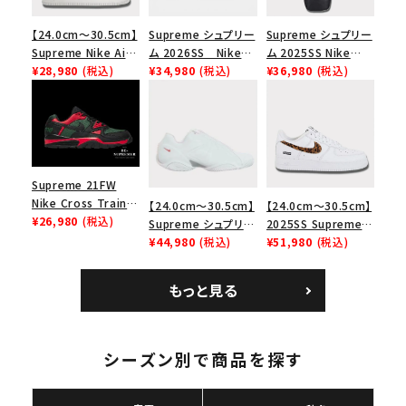
【24.0cm～30.5cm】
Supreme シュプリー
Supreme シュプリー
Supreme Nike Air
ム 2026SS Nike
ム 2025SS Nike
Force 1 Low シュプ
¥28,980
(税込)
SB Air Max 2 CB 94
¥34,980
(税込)
Leather Shoulder
¥36,980
(税込)
リーム ナイキエアフォ
Low SP ナイキ SB
Bag ナイキレザーシ
ース１スニーカー シ
エアマックス2 CB 94
ョルダーバッグ ブラッ
ューズ ホワイト
ロー SP ホワイト
ク 黒
Supreme 21FW
Nike Cross Trainer
【24.0cm～30.5cm】
【24.0cm～30.5cm】
Low ナイキクロスト
¥26,980
(税込)
Supreme シュプリー
2025SS Supreme
レイナーロウ シュー
ム 2023AW Nike
¥44,980
(税込)
GOODENOUGH
¥51,980
(税込)
ズ ブラック
Courtposite ナイキ
Nike Air Force 1
キーワードから探す
コートポジット スニー
Low AF1 シュプリー
もっと見る
カー ホワイト 白
ムグッドイナフ ナイキ
search
エアフォース１スニー
人気ワード
2026SS
2025AW
2025SS
Tシャツ・ロングスリーブ
カー シューズ ホワイ
ト
キャップ・ハット
パーカー・クルーネック
シーズン別で商品を探す
ショルダー・ウエストバッグ
ボックスロゴ
ブラックスウェット
カテゴリーから探す