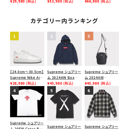
Force 1 Low シュプ
¥29,980
(税込)
Logo Hooded
¥53,980
(税込)
Applique Hooded
¥66,980
(税込)
リーム ナイキエアフォ
Sweatshirt ボック
Sweatshirt サテン
ース１スニーカー シ
スロゴフードパーカー
アップリケ フーデッド
ューズ ブラック
ブラック 黒
スウェットパーカー ヘ
カテゴリー内ランキング
ザーグレー
【24.0cm～30.5cm】
Supreme シュプリー
Supreme シュプリー
Supreme Nike Air
ム 2024AW Box
ム 2024AW
Force 1 Low シュプ
¥28,980
(税込)
Logo Hooded
¥45,980
(税込)
Leather Shoulder
¥45,980
(税込)
リーム ナイキエアフォ
Sweatshirt ボック
Bag レザーショルダ
ース１スニーカー シ
スロゴフードパーカー
ーバッグ ブラック 黒
ューズ ホワイト
ネイビー 紺
Supreme シュプリー
Supreme シュプリー
Supreme シュプリー
ム 20FW Cross Box