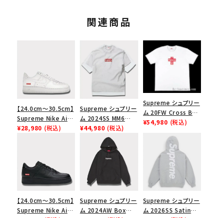
関連商品
Supreme シュプリー
【24.0cm～30.5cm】
Supreme シュプリー
ム 20FW Cross Box
Supreme Nike Air
ム 2024SS MM6
Logo Tee クロスボ
¥54,980
(税込)
Force 1 Low シュプ
¥28,980
(税込)
Maison Margiela
¥44,980
(税込)
ックスロゴＴシャツ ホ
リーム ナイキエアフォ
Box Logo Tee MM6
ワイト
ース１スニーカー シ
メゾンマルジェラボッ
ューズ ホワイト
クスロゴTシャツ ホ
ワイト 白
【24.0cm～30.5cm】
Supreme シュプリー
Supreme シュプリー
Supreme Nike Air
ム 2024AW Box
ム 2026SS Satin