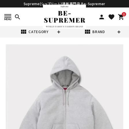
Supreme(シュプリーム)通販専門店 Be-Supremer
0
search
person
favorite
shopping_cart
view_module
view_module
CATEGORY
BRAND
search
Supreme シュプ
リーム 2024AW
The North
¥78,980
(税込)
Face Down Zip