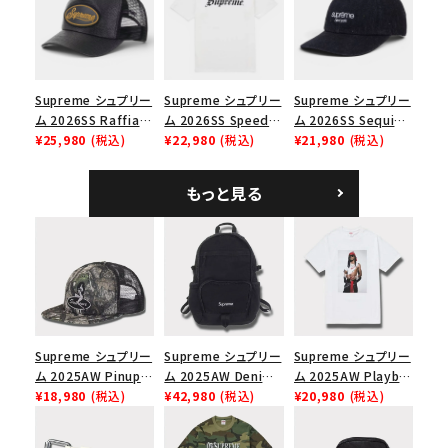
ップ ブラック
Supreme シュプリー
Supreme シュプリー
Supreme シュプリー
ム 2026SS Raffia
ム 2026SS Speed
ム 2026SS Sequin
Mesh Back 5-Panel
¥25,980
(税込)
Tee スピードTシャツ
¥22,980
(税込)
Denim Classic
¥21,980
(税込)
ラフィアメッシュバック
ホワイト
Logo 6-Panel シ
5パネルキャップ ブラ
ークインデニム クラ
もっと見る
ック
シックロゴ 6パネルキ
ャップ ブラック
Supreme シュプリー
Supreme シュプリー
Supreme シュプリー
ム 2025AW Pinup
ム 2025AW Denim
ム 2025AW Playboi
Mesh Back 5-Panel
¥18,980
(税込)
Backpack デニム バ
¥42,980
(税込)
Carti Tee プレイボ
¥20,980
(税込)
Capピンアップ メッシ
ックパック ブラック
ーイカーティ Tシャツ
ュバック 5パネルキャ
ホワイト