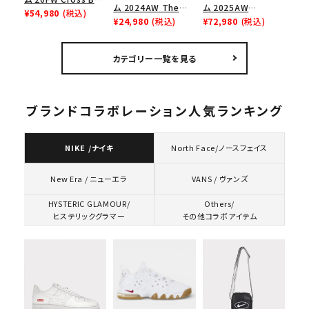
ム 2024AW The
ム 2025AW
Logo Tee クロスボ
¥54,980
(税込)
North Face S/S
¥24,980
(税込)
Studded Shadow
¥72,980
(税込)
ックスロゴＴシャツ ホ
Top Tee ノースフェ
Plaid Zip Up Shirt
ワイト
イスショートスリーブ
スタッズ シャドウプレ
カテゴリー一覧を見る
トップTシャツ ブラッ
イド ジップアップシャ
ク 黒
ツ ブラック
ブランドコラボレーション人気ランキング
NIKE /ナイキ
North Face/ノースフェイス
VANS / ヴァンズ
New Era / ニューエラ
HYSTERIC GLAMOUR/
Others/
ヒステリックグラマー
その他コラボアイテム