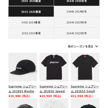
26SS 2026春夏
25AW 2025秋冬
24AW 2024秋冬
25SS 2025春夏
コラボレーションブランドから探す
24SS 2024春夏
23AW 2023秋冬
シーズンから探す
23SS 2023春夏
22AW 2022秋冬
並び順
keyboard_arrow_down
他のシーズンを見る
価格から探す
円 ～
円
在庫のない商品を表示する
Supreme シュプリー
Supreme シュプリー
Supreme シュプリー
ム 2026SS Washed
ム 2026SS Speed
ム 2026SS Small
絞り込んで検索する
Chino Twill Camp
¥23,980
(税込)
Tee スピードTシャツ
¥21,980
(税込)
Box Tee スモールボ
¥21,980
(税込)
Cap ウォッシュド チ
ブラック
ックスTシャツ ブラッ
ノツイル キャンプキャ
ク