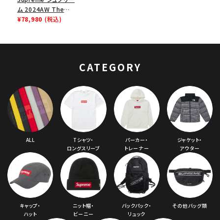
ム 2024AW The
North Face Down
¥78,980
(税込)
Zip Up Hooded
Sweatshirt ノース
フェイスダウンジップ
アップフードパーカー
CATEGORY
ヘザーグレー 灰
ALL
Tシャツ・
パーカー・
ジャケット・
ロングスリーブ
トレーナー
アウター
キャップ・
ニット帽・
バックパック・
その他バッグ類
ハット
ビーニー
リュック