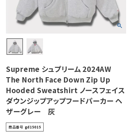
Up Hooded
Sweatshirt ノー
スフェイスダウン
ジップアップフー
NEW ITEMS
ドパーカー ヘザ
ーグレー 灰
CATEGORY
Tシャツ・ロングスリーブ
パーカー・トレーナー
ジャケット・アウター
Supreme シュプリーム 2024AW
キャップ・ハット
The North Face Down Zip Up
ニット帽・ビーニー
Hooded Sweatshirt ノースフェイス
ダウンジップアップフードパーカー ヘ
バックパック・リュック
ザーグレー 灰
その他バッグ類
スニーカー・ブーツ
商品番号
gd15015