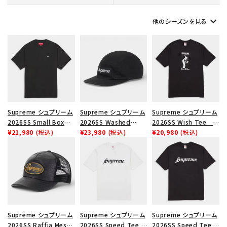
keyboard_arrow_down
他のシーズンを見る
Supreme シュプリーム
Supreme シュプリーム
Supreme シュプリーム
2026SS Small Box
2026SS Washed
2026SS Wish Tee ウ
Tee スモールボックスT
¥21,980
(税込)
Chino Twill Camp
¥23,980
(税込)
ィッシュTシャツ ブラッ
¥20,980
(税込)
シャツ ブラック
Cap ウォッシュド チノ
ク
ツイル キャンプキャップ
ブラック
Supreme シュプリーム
Supreme シュプリーム
Supreme シュプリーム
2026SS Raffia Mesh
2026SS Speed Tee ス
2026SS Speed Tee ス