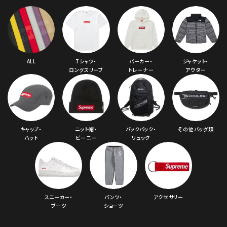
ALL
Tシャツ・
パーカー・
ジャケット・
ロングスリーブ
トレーナー
アウター
キャップ・
ニット帽・
バックパック・
その他バッグ類
ハット
ビーニー
リュック
スニーカー・
パンツ・
アクセサリー
ブーツ
ショーツ