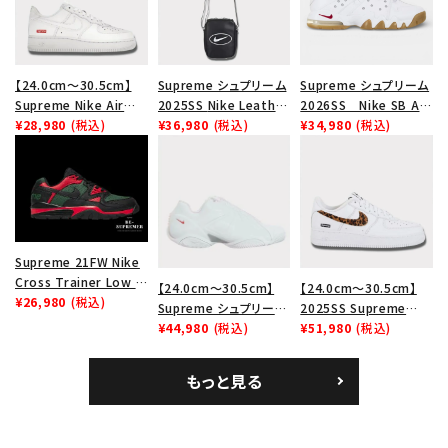
【24.0cm～30.5cm】
Supreme シュプリーム
Supreme シュプリーム
Supreme Nike Air
2025SS Nike Leather
2026SS Nike SB Air
Force 1 Low シュプリ
¥28,980
(税込)
Shoulder Bag ナイキ
¥36,980
(税込)
Max 2 CB 94 Low SP
¥34,980
(税込)
ーム ナイキエアフォース
レザーショルダーバッグ
ナイキ SB エアマックス
１スニーカー シューズ
ブラック 黒
2 CB 94 ロー SP ホ
ホワイト
ワイト
Supreme 21FW Nike
Cross Trainer Low ナ
【24.0cm～30.5cm】
【24.0cm～30.5cm】
イキクロストレイナーロ
¥26,980
(税込)
Supreme シュプリーム
2025SS Supreme
ウ シューズ ブラック
2023AW Nike
¥44,980
(税込)
GOODENOUGH Nike
¥51,980
(税込)
Courtposite ナイキコ
Air Force 1 Low AF1
ートポジット スニーカー
シュプリームグッドイナ
もっと見る
ホワイト 白
フ ナイキエアフォース１
スニーカー シューズ ホ
ワイト
キーワードから探す