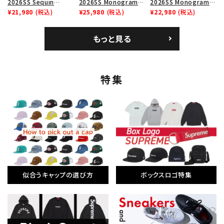
2026SS Sequin
2026SS Monogram
2026SS Monogram
Follow us
Denim Classic Logo
¥21,980
(税込)
6-Panel Cap モノグラ
¥25,980
(税込)
6-Panel Cap モノグラ
¥22,980
(税込)
6-Panel シークインデ
ム 6パネル キャップ レッ
ム 6パネル キャップ ネ
ニム クラシックロゴ 6パ
ド
イビー
もっと見る
ネルキャップ ブラック
特集
似合うキャップの選び方
ボックスロゴ特集