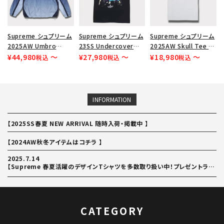
Supreme シュプリーム
Supreme シュプリーム
Supreme シュプリーム
2025AW Umbro
23SS Undercover
2025AW Skull Tee ス
Gradient Track
Lupin Tee アンダーカ
カル Tシャツ ホワイト
¥
44,980
〜
¥
27,980
〜
¥
18,980
〜
税込
税込
税込
Jacket アンブロ グラデ
バールパンTシャツ ブラ
ーション トラック ジャケ
ック
ット ネイビー
INFORMATION
【2025SS春夏 NEW ARRIVAL 随時入荷・掲載中 】
【2024AW秋冬アイテムはコチラ 】
2025.7.14
【Supreme 春夏活躍のデザインTシャツを多数取り扱い中！プレゼントラッピングにも無料でご対応】
CATEGORY