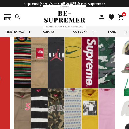
Supreme(シュプリーム)通販専門店 Be-Supremer
0
search
person
favorite
shopping_cart
NEW ARRIVALS
RANKING
CATEGORY
BRAND
search
人気ワード
2026SS
2025AW
2025SS
Tシャツ・ロングスリーブ
キャップ・ハット
パーカー・クルーネック
ショルダー・ウエストバッグ
ボックスロゴ
ブラックスウェット