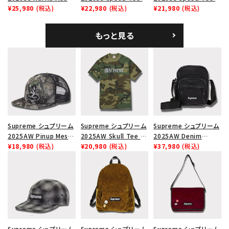
Back 5-Panel ラフィア
¥25,980
(税込)
ピードTシャツ ホワイト
¥22,980
(税込)
ピードTシャツ ブラック
¥21,980
(税込)
メッシュバック 5パネル
キャップ ブラック
もっと見る
Supreme シュプリーム
Supreme シュプリーム
Supreme シュプリーム
2025AW Pinup Mesh
2025AW Skull Tee ス
2025AW Denim
Back 5-Panel Capピ
¥18,980
(税込)
カル Tシャツ ウッドラ
¥20,980
(税込)
Shoulder Bag デニム
¥37,980
(税込)
ンアップ メッシュバック
ンドカモ
ショルダーバッグ ブラッ
5パネルキャップ トゥル
ク
ーティンバーHTC フォ
ールカモ
Supreme シュプリーム
Supreme シュプリーム
Supreme シュプリーム