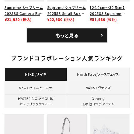
Supreme シュプリーム
Supreme シュプリーム
【24.0cm～30.5cm】
2025SS Camera Bag
2025SS Small Box
2025SS Supreme
+ Mini Pouch カメラバ
¥21,980
(税込)
Tee スモールボックスT
¥22,980
(税込)
GOODENOUGH Nike
¥51,980
(税込)
ッグ ミニポーチ ブラック
シャツ タン
Air Force 1 Low AF1
黒
シュプリームグッドイナ
もっと見る
フ ナイキエアフォース１
スニーカー シューズ ホ
ワイト
ブランドコラボレーション人気ランキング
NIKE /ナイキ
North Face/ノースフェイス
VANS / ヴァンズ
New Era / ニューエラ
HYSTERIC GLAMOUR/
Others/
ヒステリックグラマー
その他コラボアイテム