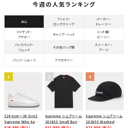
今週の人気ランキング
search
人気ワード
2026SS
2025AW
2025SS
Tシャツ・ロングスリーブ
Tシャツ・
パーカー・
ALL
ロングスリーブ
トレーナー
キャップ・ハット
パーカー・クルーネック
ショルダー・ウエストバッグ
ボックスロゴ
ブラックスウェット
ジャケット・
ニット帽・
キャップ・ハット
アウター
ビーニー
カテゴリーから探す
バックパック・
スニーカー・
その他バッグ類
リュック
ブーツ
コラボレーションブランドから探す
パンツ・ショーツ
アクセサリー
シーズンから探す
並び順
価格から探す
【24.0cm～30.5cm】
Supreme シュプリーム
Supreme シュプリーム
Supreme Nike Air
2026SS Small Box
2026SS Washed
円 ～
円
Force 1 Low シュプリ
¥28,980
(税込)
Tee スモールボックスT
¥21,980
(税込)
Chino Twill Camp
¥23,980
(税込)