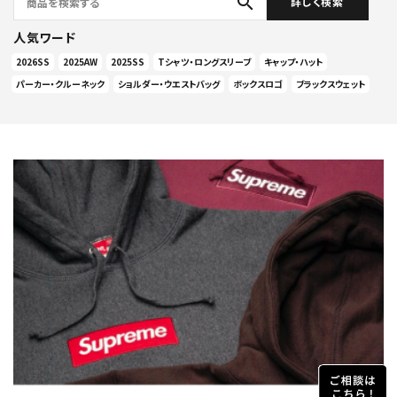
search
詳しく検索
人気ワード
2026SS
2025AW
2025SS
Tシャツ・ロングスリーブ
キャップ・ハット
パーカー・クルーネック
ショルダー・ウエストバッグ
ボックスロゴ
ブラックスウェット