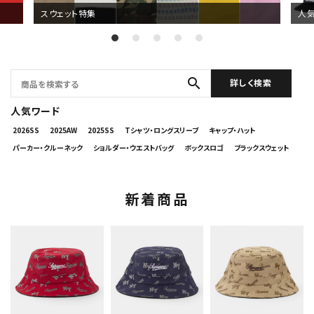
スウェット特集
人
表示する商品はありません。
NEW ITEMS
search
詳しく検索
人気ワード
CATEGORY
2026SS
2025AW
2025SS
Tシャツ・ロングスリーブ
キャップ・ハット
Tシャツ・ロングスリーブ
パーカー・クルーネック
ショルダー・ウエストバッグ
ボックスロゴ
ブラックスウェット
パーカー・トレーナー
新着商品
ジャケット・アウター
キャップ・ハット
ニット帽・ビーニー
バックパック・リュック
その他バッグ類