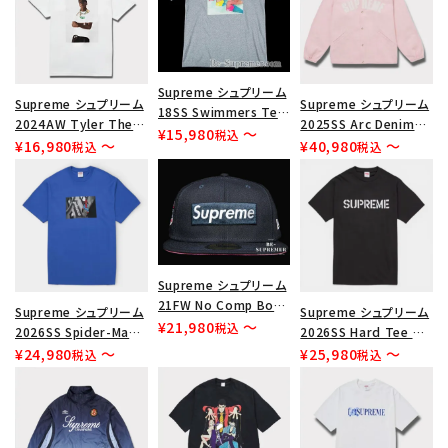
Supreme シュプリーム
Supreme シュプリーム
Supreme シュプリーム
18SS Swimmers Tee
2024AW Tyler The
2025SS Arc Denim
スイマーズTシャツ ヘザ
¥
15,980
〜
税込
Creator Tee タイラー
Coaches Jacket アー
¥
16,980
〜
¥
40,980
〜
税込
税込
ーグレー
ザクリエーターTシャツ
ク デニム コーチ ジャケ
ホワイト 白
ット ライトピンク
Supreme シュプリーム
21FW No Comp Box
Supreme シュプリーム
Supreme シュプリーム
Logo New Era Cap ノ
¥
21,980
〜
税込
2026SS Spider-Man
2026SS Hard Tee ハ
ーコンプボックスロゴニ
Tee スパイダーマン T
ード Tシャツ ブラック
¥
24,980
〜
¥
25,980
〜
税込
税込
ューエラキャップ 帽子
シャツ ロイヤル
ネイビー