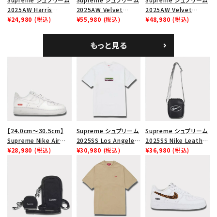
2025AW Harris
2025AW Velvet
2025AW Velvet
Tweed Camp Cap ハ
¥24,980
(税込)
Backpack ベルベット
¥55,980
(税込)
Small Messenger
¥48,980
(税込)
リスツイード キャンプキ
バックパック タンレオパ
Bag ベルベット スモー
ャップ ブラック
ード
ル メッセンジャーバッグ
もっと見る
レッドレオパード
【24.0cm～30.5cm】
Supreme シュプリーム
Supreme シュプリーム
Supreme Nike Air
2025SS Los Angeles
2025SS Nike Leather
Force 1 Low シュプリ
¥28,980
(税込)
Fire Relief Box Logo
¥30,980
(税込)
Shoulder Bag ナイキ
¥36,980
(税込)
ーム ナイキエアフォース
Tee ファイヤーリリーフ
レザーショルダーバッグ
１スニーカー シューズ
ボックスロゴTシャツ ホ
ブラック 黒
ホワイト
ワイト 白