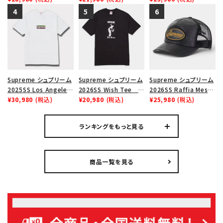
ーム ナイキエアフォース
シャツ ブラック
Cap ウォッシュド チノ
在庫のない商品を表示する
１スニーカー シューズ
ツイル キャンプキャップ
ホワイト
ブラック
絞り込んで検索する
Supreme シュプリーム
Supreme シュプリーム
Supreme シュプリーム
2025SS Los Angeles
2026SS Wish Tee ウ
2026SS Raffia Mesh
Fire Relief Box Logo
¥30,980
(税込)
ィッシュTシャツ ブラッ
¥20,980
(税込)
Back 5-Panel ラフィア
¥25,980
(税込)
Tee ファイヤーリリーフ
ク
メッシュバック 5パネル
ボックスロゴTシャツ ホ
キャップ ブラック
ランキングをもっと見る
ワイト 白
商品一覧を見る