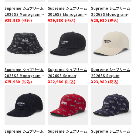
Supreme シュプリーム
Supreme シュプリーム
Supreme シュプリーム
スニーカー・ブーツ
2026SS Monogram
2026SS Monogram
2026SS Monogram
Crusher Hat モノグラ
¥29,980
(税込)
Crusher Hat モノグラ
¥29,980
(税込)
Crusher Hat モノグラ
¥29,980
(税込)
パンツ・ショーツ
ム クラッシャーハット レ
ム クラッシャーハット ネ
ム クラッシャーハット タ
ッド
イビー
ン
アクセサリー
COLLABORATION BRAND
SEASON
Supreme シュプリーム
Supreme シュプリーム
Supreme シュプリーム
2026SS Monogram
2026SS Sequin
2026SS Sequin
CONTENTS
Crusher Hat モノグラ
¥25,980
(税込)
Denim Classic Logo
¥22,980
(税込)
Denim Classic Logo
¥23,980
(税込)
ム クラッシャーハット ブ
6-Panel シークインデ
6-Panel シークインデ
ラック
ニム クラシックロゴ 6パ
ニム クラシックロゴ 6パ
ACCOUNT MENU
ネルキャップ インディゴ
ネルキャップ ナチュラル
ようこそ ゲスト 様
meeting_room
person
ログイン
会員登録
Supreme シュプリーム
Supreme シュプリーム
Supreme シュプリーム