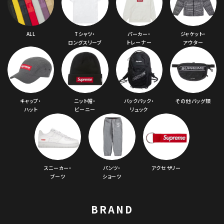
ALL
Tシャツ・
パーカー・
ジャケット・
ロングスリーブ
トレーナー
アウター
キャップ・
ニット帽・
バックパック・
その他バッグ類
ハット
ビーニー
リュック
スニーカー・
パンツ・
アクセサリー
ブーツ
ショーツ
BRAND