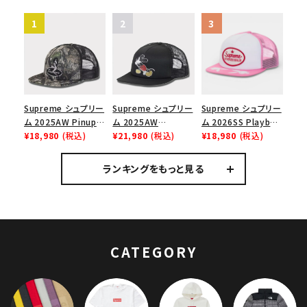
Supreme シュプリー
Supreme シュプリー
Supreme シュプリー
ム 2025AW Pinup
ム 2025AW
ム 2026SS Playboy
Mesh Back 5-Panel
¥18,980
(税込)
Number (N)ine x
¥21,980
(税込)
Mesh Back 5-Panel
¥18,980
(税込)
Capピンアップ メッシ
Mickey Mouse
プレイボーイ メッシュ
ュバック 5パネルキャ
Mesh Back 5-Panel
バック 5パネル キャッ
ランキングをもっと見る
ップ トゥルーティン
ナンバーナイン x ミッ
プ ピンク
バーHTC フォールカ
キーマウス メッシュ
モ
バック 5 パネルキャッ
プ ブラック
CATEGORY