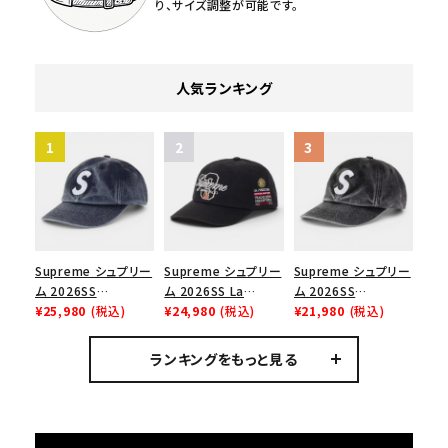
り、サイズ調整が可能です。
コラボレーションブランドから探す
シーズンから探す
人気ランキング
並び順
価格から探す
円 ～
円
Supreme シュプリー
Supreme シュプリー
Supreme シュプリー
在庫のない商品を表示する
ム 2026SS
ム 2026SS La
ム 2026SS
Pigment Coated S
¥25,980
(税込)
Martina 6-Panel
¥24,980
(税込)
Pigment Coated S
¥21,980
(税込)
Logo 6-Panel ピグ
Cap ラマルティーナ 6
Logo 6-Panel ピグ
絞り込んで検索する
メントコーテッド Sロ
パネルキャップ ブラッ
メントコーテッド Sロ
ランキングをもっと見る
ゴ 6パネル ネイビー
ク
ゴ 6パネル ブラック