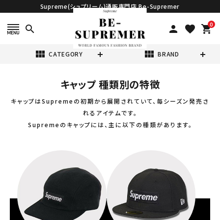
Supreme(シュプリーム)通販専門店 Be-Supremer
0
search
person
favorite
shopping_cart
view_module
view_module
CATEGORY
BRAND
キャップ 種類別の特徴
search
キャップはSupremeの初期から展開されていて、毎シーズン発売さ
れるアイテムです。
Supremeのキャップには、主に以下の種類があります。
表示する商品はありません。
NEW ITEMS
CATEGORY