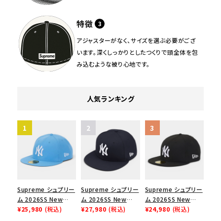
特徴
アジャスターがなく、サイズを選ぶ必要がござ
います。深くしっかりとしたつくりで頭全体を包
み込むような被り心地です。
人気ランキング
Supreme シュプリー
Supreme シュプリー
Supreme シュプリー
ム 2026SS New
ム 2026SS New
ム 2026SS New
York Yankees New
¥25,980
(税込)
York Yankees New
¥27,980
(税込)
York Yankees New
¥24,980
(税込)
Era Cap ニューヨー
Era Cap ニューヨー
Era Cap ニューヨー