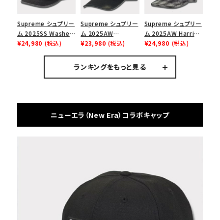
Supreme シュプリー
Supreme シュプリー
Supreme シュプリー
ム 2025SS Washed
ム 2025AW
ム 2025AW Harris
Chino Twill Camp
¥24,980
(税込)
Overdyed Camp
¥23,980
(税込)
Tweed Camp Cap
¥24,980
(税込)
Cap ウォッシュチノツ
Cap オーバーダイド
ハリスツイード キャ
イルキャンプキャップ
キャンプキャップ ブ
ンプキャップ ブラック
ランキングをもっと見る
ブラック 黒
ラック
ニューエラ（New Era）コラボキャップ