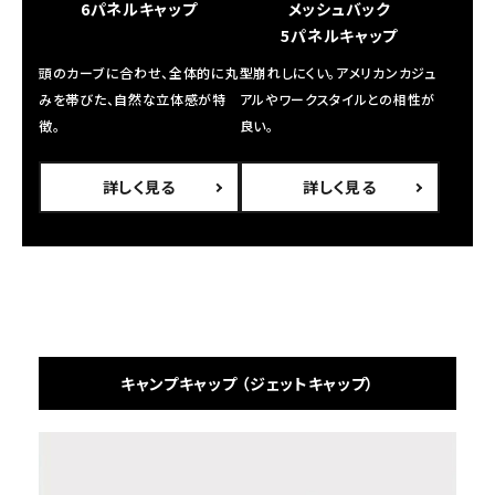
6パネルキャップ
メッシュバック
SEASON
5パネルキャップ
頭のカーブに合わせ、全体的に丸
型崩れしにくい。アメリカンカジュ
CONTENTS
みを帯びた、自然な立体感が特
アルやワークスタイルとの相性が
徴。
良い。
ACCOUNT MENU
ようこそ ゲスト 様
詳しく見る
詳しく見る
meeting_room
person
ログイン
会員登録
Follow us
キャンプキャップ （ジェットキャップ）