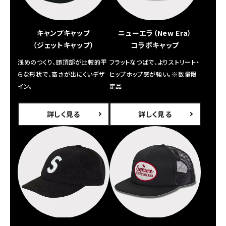
Tシャツ・ロングスリーブ
パーカー・トレーナー
キャンプキャップ
ニューエラ（New Era）
（ジェットキャップ）
コラボキャップ
ジャケット・アウター
浅めのつくり、頭頂部が比較的平
フラットなつばで、よりストリート・
キャップ・ハット
らな形状で、高さが出にくいデザ
ヒップホップ感が強い。※数量限
イン。
定品
ニット帽・ビーニー
バックパック・リュック
詳しく見る
詳しく見る
その他バッグ類
スニーカー・ブーツ
パンツ・ショーツ
アクセサリー
COLLABORATION BRAND