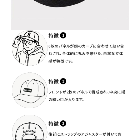
特徴
6枚のパネルが頭のカーブに合わせて縫い合
わされ、全体的に丸みを帯びた、自然な立体
感が特徴です。
キーワードから探す
特徴
search
フロントが2枚のパネルで構成され、中央に縦
の縫い目が入ります。
人気ワード
2026SS
2025AW
2025SS
Tシャツ・ロングスリーブ
キャップ・ハット
パーカー・クルーネック
ショルダー・ウエストバッグ
ボックスロゴ
ブラックスウェット
特徴
カテゴリーから探す
後部にストラップのアジャスターが付いてお