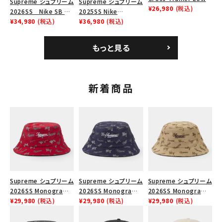
Supreme シュプリーム
Supreme シュプリーム
円 ～
円
ナイキクロストレイナー
¥26,980
(税込)
2026SS Nike SB Air
2025SS Nike
ロウ シューズ ブラック
Max 2 CB 94 Low SP
¥34,980
(税込)
Leather Shoulder
¥36,980
(税込)
ナイキ SB エアマックス
Bag ナイキレザーショ
在庫のない商品を表示する
2 CB 94 ロー SP ホ
ルダーバッグ ブラッ
もっと見る
ワイト
ク 黒
絞り込んで検索する
新着商品
Supreme シュプリーム
Supreme シュプリーム
Supreme シュプリーム
2026SS Monogram
2026SS Monogram
2026SS Monogram
Crusher Hat モノグラ
¥29,980
(税込)
Crusher Hat モノグラ
¥29,980
(税込)
Crusher Hat モノグラ
¥29,980
(税込)
ム クラッシャーハット
ム クラッシャーハット
ム クラッシャーハット タ
レッド
ネイビー
ン