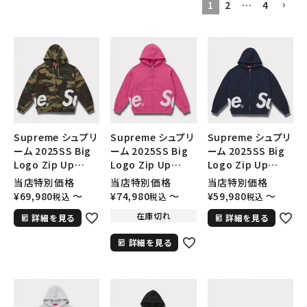
1
2
…
4
SEASON
CONTENTS
ACCOUNT MENU
ようこそ ゲスト 様
Supreme シュプリ
Supreme シュプリ
Supreme シュプリ
meeting_room
person
ログイン
会員登録
ーム 2025SS Big
ーム 2025SS Big
ーム 2025SS Big
Logo Zip Up
Logo Zip Up
Logo Zip Up
Hooded
Hooded
Hooded
当店特別価格
当店特別価格
当店特別価格
Follow us
Sweatshirt ビッ
Sweatshirt ビッ
Sweatshirt ビッ
¥
69,980
〜
¥
74,980
〜
¥
59,980
〜
税込
税込
税込
グロゴ ジップアップ
グロゴ ジップアップ
グロゴ ジップアップ
在庫切れ
詳細を見る
詳細を見る
フードパーカー ウッ
フードパーカー マ
フードパーカー ネ
ドランドカモ
ゼンタ
イビー
詳細を見る