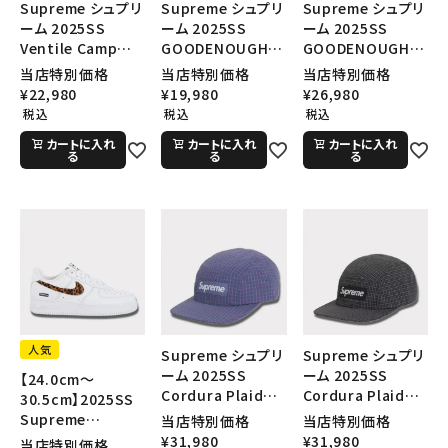
Supreme シュプリ
Supreme シュプリ
Supreme シュプリ
ーム 2025SS
ーム 2025SS
ーム 2025SS
Ventile Camp
GOODENOUGH
GOODENOUGH
Cap ベンタイルキャ
Crushed Rayon
Crushed Rayon
当店特別価格
当店特別価格
当店特別価格
ンプキャップ ブラッ
Camp Cap グッド
Camp Cap グッド
¥
22,980
¥
19,980
¥
26,980
ク
イナフクラッシュレ
イナフクラッシュレ
税込
税込
税込
ーヨンキャンプキャ
ーヨンキャンプキャ
カートに入れ
カートに入れ
カートに入れ
ップ ブラック
ップ レオパード
る
る
る
人気
Supreme シュプリ
Supreme シュプリ
ーム 2025SS
ーム 2025SS
【24.0cm～
Cordura Plaid
Cordura Plaid
30.5cm】2025SS
Camp Cap コーデ
Camp Cap コーデ
Supreme
当店特別価格
当店特別価格
ュラプレイドキャン
ュラプレイドキャン
GOODENOUGH
¥
31,980
¥
31,980
当店特別価格