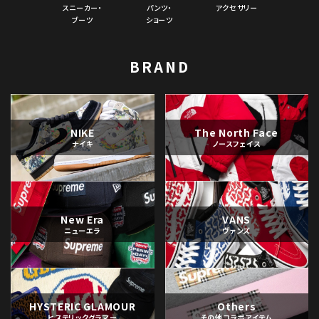
スニーカー・
パンツ・
アクセサリー
ブーツ
ショーツ
BRAND
NIKE
The North Face
ナイキ
ノースフェイス
New Era
VANS
ニューエラ
ヴァンズ
HYSTERIC GLAMOUR
Others
ヒステリックグラマー
その他コラボアイテム