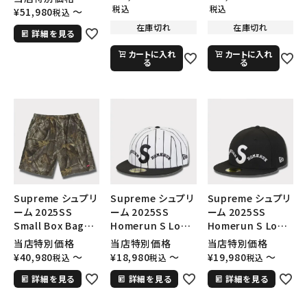
プキャップ パープル
プキャップ ブラック
Nike Air Force 1
税込
税込
¥
51,980
〜
税込
黒
Low AF1 シュプリ
在庫切れ
在庫切れ
詳細を見る
ームグッドイナフ ナ
イキエアフォース１
カートに入れ
カートに入れ
スニーカー シュー
る
る
ズ ホワイト
Supreme シュプリ
Supreme シュプリ
Supreme シュプリ
ーム 2025SS
ーム 2025SS
ーム 2025SS
Small Box Baggy
Homerun S Logo
Homerun S Logo
Mesh Short スモ
New Era Cap ホー
New Era Cap ホー
当店特別価格
当店特別価格
当店特別価格
ールボックスバギー
ムランSロゴニュー
ムランSロゴニュー
¥
40,980
〜
¥
18,980
〜
¥
19,980
〜
税込
税込
税込
メッシュショートパ
エラキャップ ストラ
エラキャップ ブラッ
詳細を見る
詳細を見る
詳細を見る
ンツ リアルツリーカ
イプ
ク
モ