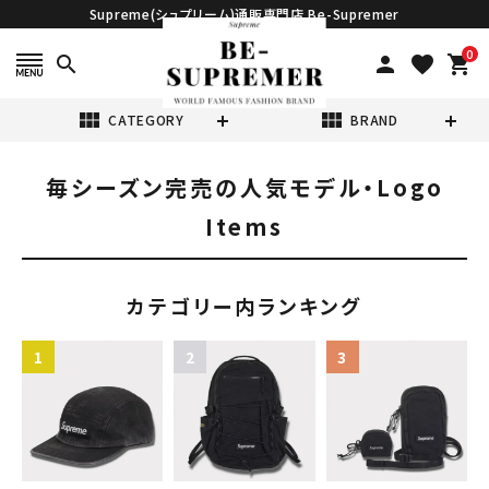
Supreme(シュプリーム)通販専門店 Be-Supremer
0
search
person
favorite
shopping_cart
view_module
view_module
CATEGORY
BRAND
毎シーズン完売の人気モデル・Logo
search
Items
カテゴリー内ランキング
表示する商品はありません。
NEW ITEMS
CATEGORY