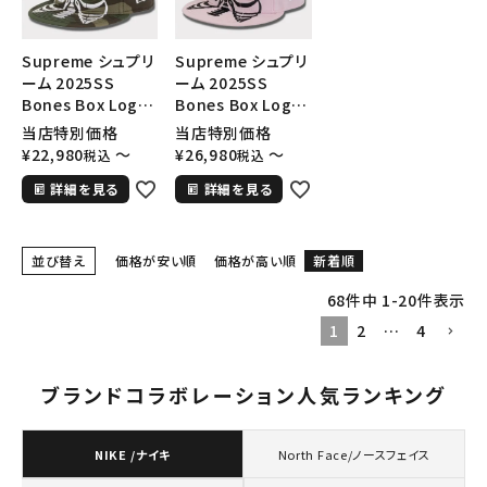
Supreme シュプリ
Supreme シュプリ
ーム 2025SS
ーム 2025SS
Bones Box Logo
Bones Box Logo
New Era Cap ボー
New Era Cap ボー
当店特別価格
当店特別価格
ンズニューエラキャ
ンズニューエラキャ
¥
22,980
〜
¥
26,980
〜
税込
税込
ップ ウッドランドカ
ップ ピンク
詳細を見る
詳細を見る
モ
並び替え
価格が安い順
価格が高い順
新着順
68
件中
1
-
20
件表示
1
2
…
4
ブランドコラボレーション人気ランキング
NIKE /ナイキ
North Face/ノースフェイス