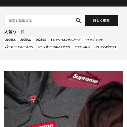
search
詳しく検索
人気ワード
2026SS
2025AW
2025SS
Tシャツ・ロングスリーブ
キャップ・ハット
パーカー・クルーネック
ショルダー・ウエストバッグ
ボックスロゴ
ブラックスウェット