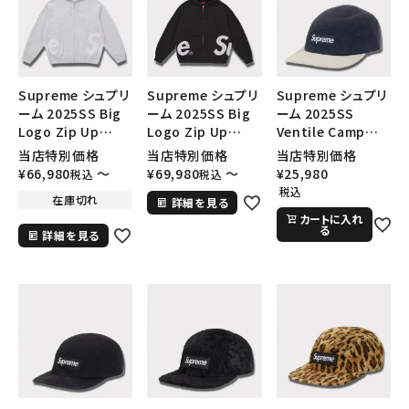
Supreme シュプリ
Supreme シュプリ
Supreme シュプリ
ーム 2025SS Big
ーム 2025SS Big
ーム 2025SS
Logo Zip Up
Logo Zip Up
Ventile Camp
Hooded
Hooded
Cap ベンタイルキャ
当店特別価格
当店特別価格
当店特別価格
Sweatshirt ビッ
Sweatshirt ビッ
ンプキャップ ネイビ
¥
66,980
〜
¥
69,980
〜
¥
25,980
税込
税込
グロゴ ジップアップ
グロゴ ジップアップ
ー
税込
在庫切れ
詳細を見る
フードパーカー アッ
フードパーカー ブラ
カートに入れ
シュグレー
ック
る
詳細を見る