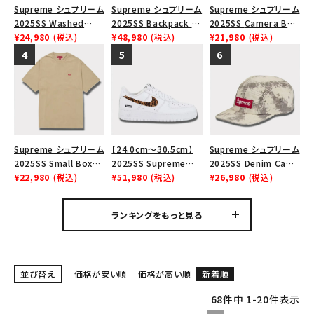
Supreme シュプリーム
Supreme シュプリーム
Supreme シュプリーム
Tシャツ・ロングスリーブ
2025SS Washed
2025SS Backpack バ
2025SS Camera Bag
Chino Twill Camp
¥24,980
(税込)
ックパック ブラック 黒
¥48,980
(税込)
+ Mini Pouch カメラバ
¥21,980
(税込)
パーカー・トレーナー
Cap ウォッシュチノツイ
ッグ ミニポーチ ブラッ
ルキャンプキャップ ブラ
ク 黒
ジャケット・アウター
ック 黒
キャップ・ハット
ニット帽・ビーニー
Supreme シュプリーム
【24.0cm～30.5cm】
Supreme シュプリーム
バックパック・リュック
2025SS Small Box
2025SS Supreme
2025SS Denim Camp
Tee スモールボックス
¥22,980
(税込)
GOODENOUGH Nike
¥51,980
(税込)
Cap デニムキャンプキ
¥26,980
(税込)
その他バッグ類
Tシャツ タン
Air Force 1 Low AF1
ャップ ブリーチ
シュプリームグッドイナ
スニーカー・ブーツ
ランキングをもっと見る
フ ナイキエアフォース１
スニーカー シューズ ホ
パンツ・ショーツ
ワイト
アクセサリー
並び替え
価格が安い順
価格が高い順
新着順
COLLABORATION BRAND
68
件中
1
-
20
件表示