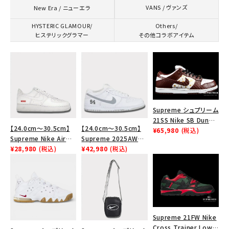
VANS / ヴァンズ
New Era / ニューエラ
キーワードから探す
HYSTERIC GLAMOUR/
Others/
search
ヒステリックグラマー
その他コラボアイテム
人気ワード
2026SS
2025AW
2025SS
Tシャツ・ロングスリーブ
キャップ・ハット
パーカー・クルーネック
ショルダー・ウエストバッグ
ボックスロゴ
ブラックスウェット
カテゴリーから探す
Supreme シュプリーム
21SS Nike SB Dunk
コラボレーションブランドから探す
【24.0cm～30.5cm】
【24.0cm～30.5cm】
Low ナイキSBダンクロ
¥65,980
(税込)
Supreme Nike Air
Supreme 2025AW
ウ スニーカー ブラウン
Force 1 Low シュプリ
¥28,980
(税込)
Nike SB Dunk Low ナ
¥42,980
(税込)
シーズンから探す
ーム ナイキエアフォー
イキ SB ダンク ロー ス
ス１スニーカー シュー
ニーカー ホワイト
ズ ホワイト
並び順
Supreme 21FW Nike
価格から探す
Cross Trainer Low