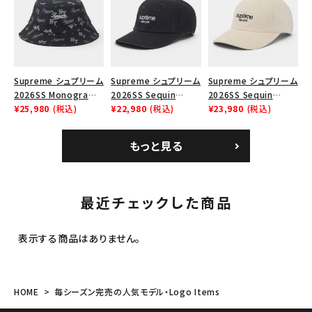
Supreme シュプリーム
Supreme シュプリーム
Supreme シュプリーム
2026SS Monogram
2026SS Sequin
2026SS Sequin
Crusher Hat モノグラ
¥25,980
(税込)
Denim Classic Logo
¥22,980
(税込)
Denim Classic Logo
¥23,980
(税込)
ム クラッシャーハット
6-Panel シークイン
6-Panel シークイン
ブラック
デニム クラシックロゴ
デニム クラシックロゴ
もっと見る
6パネルキャップ インデ
6パネルキャップ ナチュ
ィゴ
ラル
最近チェックした商品
表示する商品はありません。
HOME
毎シーズン完売の人気モデル・Logo Items