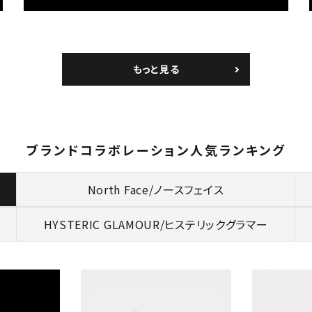
円 ～
円
Tシャツ・ロングスリーブ
キャ
パーカー・クルーネック
ショル
ボックスロゴ
ブラックスウェッ
もっと見る
在庫のない商品を表示する
絞り込んで検索する
ブランドコラボレーション人気ランキング
North Face/ノースフェイス
HYSTERIC GLAMOUR/
ヒステリックグラマー