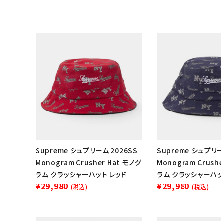
キャップ・ハット
ニット帽・ビーニー
バックパック・リュック
その他バッグ類
スニーカー・ブーツ
パンツ・ショーツ
アクセサリー
COLLABORATION BRAND
Supreme シュプリーム 2026SS
Supreme シュプリー
Monogram Crusher Hat モノグ
Monogram Crush
SEASON
ラム クラッシャーハット レッド
ラム クラッシャーハ
¥29,980
¥29,980
(税込)
(税込)
CONTENTS