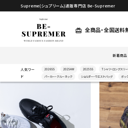
Supreme(シュプリーム)通販専門店 Be-Supremer
全商品・全国送料
card_giftcard
新着商品
人気ワー
2026SS
2025AW
2025SS
Tシャツ・ロングスリー
ド
パーカー・クルーネック
ショルダー・ウエストバッグ
ボッ
search
人気ワード