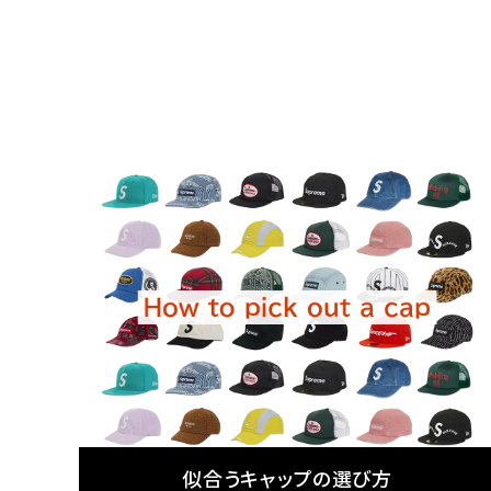
キーワードから探す
sea
シーズンから探す
似合うキャップの選び方