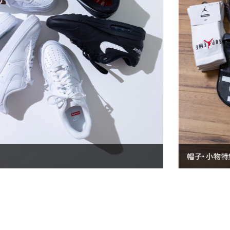
2026SS
2025AW
2025SS
Tシャツ・ロングスリーブ
キャップ・ハット
パーカー・クルーネック
ショルダー・ウエストバッグ
ボックスロゴ
ブラックスウェット
表示する商品はありません。
NEW ITEMS
CATEGORY
特集
Tシャツ・ロングスリーブ
パーカー・トレーナー
ジャケット・アウター