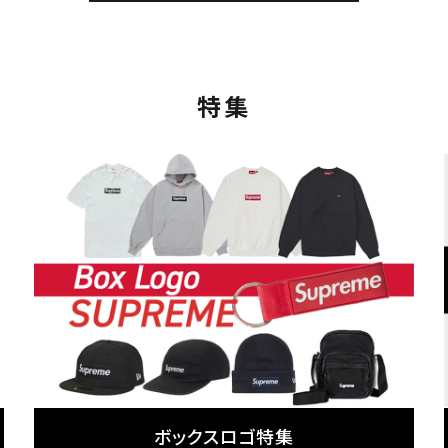
特集
カテゴリーから探す
コラボレーションブ
rch
価格から探す
人気ワード
ボックスロゴ特集
2026SS
2025AW
2025S