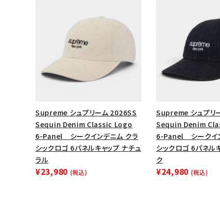
ACCOUNT MENU
ようこそ ゲスト 様
meeting_room
person
ログイン
会員登録
Follow us
Supreme シュプリーム 2026SS
Supreme シュプリー
Sequin Denim Classic Logo
Sequin Denim Cla
6-Panel シークインデニム クラ
6-Panel シーク
シックロゴ 6パネルキャップ ナチュ
シックロゴ 6パネルキ
ラル
ク
¥23,980
¥24,980
(税込)
(税込)