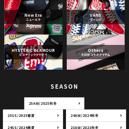
New Era
VANS
ニューエラ
ヴァンズ
HYSTERIC GLAMOUR
Others
ヒステリックグラマー
その他コラボアイテム
SEASON
25AW/2025秋冬
25SS/2025春夏
24AW/2024秋冬
24SS/2024春夏
23AW/2023秋冬