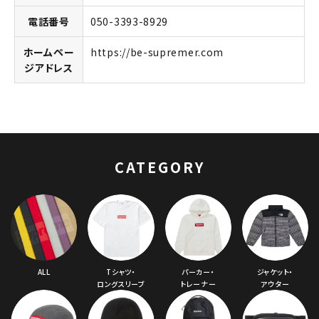
電話番号
050-3393-8929
ホームペー
https://be-supremer.com
ジアドレス
キーワードから探す
search
CATEGORY
人気ワード
2026SS
2025AW
2025SS
Tシャツ・ロングスリーブ
キャップ・ハット
パーカー・クルーネック
ショルダー・ウエストバッグ
ボックスロゴ
ブラックスウェット
カテゴリーから探す
ALL
Tシャツ・
パーカー・
ジャケット・
コラボレーションブランドから探す
ロングスリーブ
トレーナー
アウター