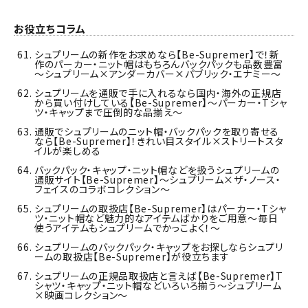
お役立ちコラム
シュプリームの新作をお求めなら【Be-Supremer】で！新
作のパーカー・ニット帽はもちろんバックパックも品数豊富
～シュプリーム×アンダーカバー×パブリック・エナミー～
シュプリームを通販で手に入れるなら国内・海外の正規店
から買い付けしている【Be-Supremer】～パーカー・Tシャ
ツ・キャップまで圧倒的な品揃え～
通販でシュプリームのニット帽・バックパックを取り寄せる
なら【Be-Supremer】！きれい目スタイル×ストリートスタ
イルが楽しめる
バックパック・キャップ・ニット帽などを扱うシュプリームの
通販サイト【Be-Supremer】～シュプリーム×ザ・ノース・
フェイスのコラボコレクション～
シュプリームの取扱店【Be-Supremer】はパーカー・Тシャ
ツ・ニット帽など魅力的なアイテムばかりをご用意～毎日
使うアイテムもシュプリームでかっこよく！～
シュプリームのバックパック・キャップをお探しならシュプリ
ームの取扱店【Be-Supremer】が役立ちます
シュプリームの正規品取扱店と言えば【Be-Supremer】Т
シャツ・キャップ・ニット帽などいろいろ揃う～シュプリーム
×映画コレクション～