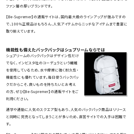
Tシャツ・ロングスリーブ
ファン層の厚いブランドです。
【Be-Supremer】の
通販
サイトは、国内最大級のラインアップが強みですの
パーカー・トレーナー
で、100％正規品はもちろん、人気アイテムからニッチなアイテムまで豊富に
ジャケット・アウター
取り揃えています。
キャップ・ハット
機能性も備えたバックパックはシュプリームならでは
ニット帽・ビーニー
シュプリームの
バックパック
はデザイン性だけ
でなく、インビスタ社のコーデュラという繊維
バックパック・リュック
を使用しているため、水や摩擦に強く耐久性・
その他バッグ類
機能性にも優れています。毎日使うバックパッ
クだからこそ、良いものを持ちたいとお考え
スニーカー・ブーツ
の方、ぜひ【Be-Supremer】の通販サイトをご
利用ください。
パンツ・ショーツ
通学や通勤に人気のスクエア型もあり、人気のバックパック商品はリリース
アクセサリー
と同時に完売となってしまうことが多いため、直営サイトでの入手は困難で
す。
COLLABORATION BRAND