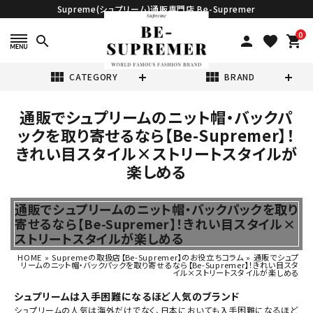
Supreme(シュプリーム)通販専門店 Be-Supremer
0
search
person
favorite
shopping_cart
view_module
view_module
CATEGORY
BRAND
通販でシュプリームのニット帽・バックパ
search
ックを取り寄せるなら【Be-Supremer】！
きれい目スタイル×ストリートスタイルが
楽しめる
通販でシュプリームのニット帽・バックパックを取り
表示する商品はありません。
寄せるなら【Be-Supremer】！きれい目スタイル×
ストリートスタイルが楽しめる
NEW ITEMS
HOME
»
Supremeの取扱店【Be-Supremer】のお役立ちコラム
»
通販でシュプ
リームのニット帽・バックパックを取り寄せるなら【Be-Supremer】！きれい目スタ
イル×ストリートスタイルが楽しめる
CATEGORY
シュプリームは入手困難になるほど人気のブランド
シュプリーム
の人気は海外だけでなく、日本においても入手困難になるほど