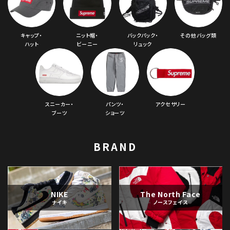
シーズンから探す
キャップ・
ニット帽・
バックパック・
その他バッグ類
並び順
ハット
ビーニー
リュック
価格から探す
円 ～
円
スニーカー・
パンツ・
アクセサリー
在庫のない商品を表示する
ブーツ
ショーツ
絞り込んで検索する
BRAND
NIKE
The North Face
ナイキ
ノースフェイス