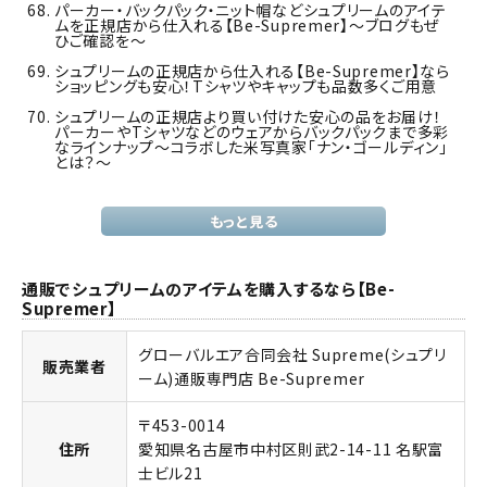
パーカー・バックパック・ニット帽などシュプリームのアイテ
ムを正規店から仕入れる【Be-Supremer】～ブログもぜ
ひご確認を～
シュプリームの正規店から仕入れる【Be-Supremer】なら
ショッピングも安心！Tシャツやキャップも品数多くご用意
シュプリームの正規店より買い付けた安心の品をお届け！
パーカーやTシャツなどのウェアからバックパックまで多彩
なラインナップ～コラボした米写真家「ナン・ゴールディン」
とは？～
もっと見る
通販でシュプリームのアイテムを購入するなら【Be-
Supremer】
グローバルエア合同会社 Supreme(シュプリ
販売業者
ーム)通販専門店 Be-Supremer
〒453-0014
住所
愛知県名古屋市中村区則武2-14-11 名駅富
士ビル21