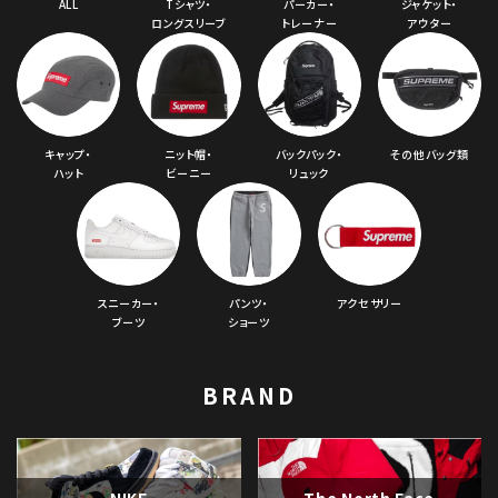
ALL
Tシャツ・
パーカー・
ジャケット・
ロングスリーブ
トレーナー
アウター
シーズンから探す
並び順
キャップ・
ニット帽・
バックパック・
その他バッグ類
ハット
ビーニー
リュック
価格から探す
円 ～
円
在庫のない商品を表示する
スニーカー・
パンツ・
アクセサリー
ブーツ
ショーツ
絞り込んで検索する
BRAND
NIKE
The North Face