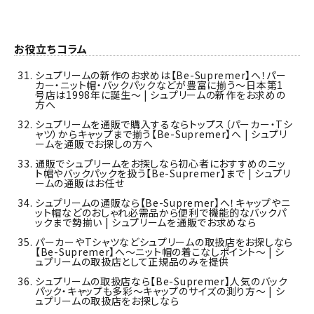
お役立ちコラム
シュプリームの新作のお求めは【Be-Supremer】へ！パー
カー・ニット帽・バックパックなどが豊富に揃う～日本第1
号店は1998年に誕生～ | シュプリームの新作をお求めの
方へ
シュプリームを通販で購入するならトップス（パーカー・Tシ
ャツ）からキャップまで揃う【Be-Supremer】へ | シュプリ
ームを通販でお探しの方へ
通販でシュプリームをお探しなら初心者におすすめのニッ
ト帽やバックパックを扱う【Be-Supremer】まで | シュプリ
ームの通販はお任せ
シュプリームの通販なら【Be-Supremer】へ！キャップやニ
ット帽などのおしゃれ必需品から便利で機能的なバックパ
ックまで勢揃い | シュプリームを通販でお求めなら
パーカーやTシャツなどシュプリームの取扱店をお探しなら
【Be-Supremer】へ～ニット帽の着こなしポイント～ | シ
ュプリームの取扱店として正規品のみを提供
シュプリームの取扱店なら【Be-Supremer】人気のバック
パック・キャップも多彩～キャップのサイズの測り方～ | シ
ュプリームの取扱店をお探しなら