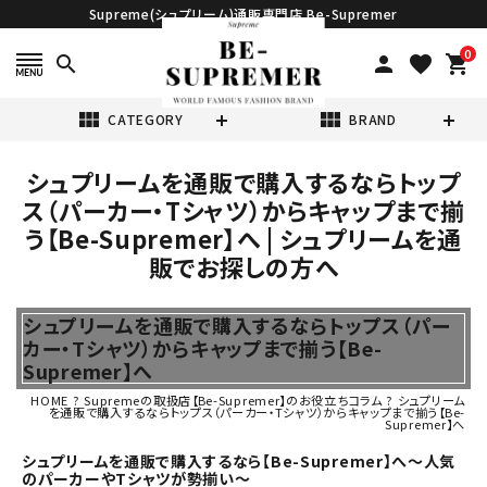
Supreme(シュプリーム)通販専門店 Be-Supremer
0
search
person
favorite
shopping_cart
view_module
view_module
CATEGORY
BRAND
シュプリームを通販で購入するならトップ
search
ス（パーカー・Tシャツ）からキャップまで揃
う【Be-Supremer】へ | シュプリームを通
販でお探しの方へ
シュプリームを通販で購入するならトップス（パー
表示する商品はありません。
カー・Tシャツ）からキャップまで揃う【Be-
Supremer】へ
NEW ITEMS
HOME
?
Supremeの取扱店【Be-Supremer】のお役立ちコラム
?
シュプリーム
を通販で購入するならトップス（パーカー・Tシャツ）からキャップまで揃う【Be-
Supremer】へ
CATEGORY
シュプリームを通販で購入するなら【Be-Supremer】へ～人気
のパーカーやTシャツが勢揃い～