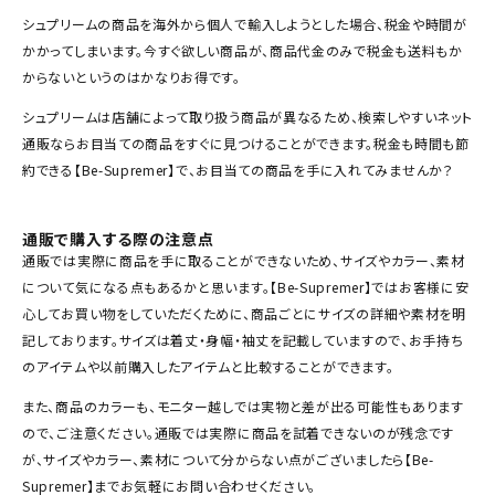
シュプリームの商品を海外から個人で輸入しようとした場合、税金や時間が
SEASON
かかってしまいます。今すぐ欲しい商品が、商品代金のみで税金も送料もか
からないというのはかなりお得です。
CONTENTS
シュプリームは店舗によって取り扱う商品が異なるため、検索しやすいネット
ACCOUNT MENU
通販ならお目当ての商品をすぐに見つけることができます。税金も時間も節
ようこそ ゲスト 様
約できる【Be-Supremer】で、お目当ての商品を手に入れてみませんか？
meeting_room
person
ログイン
会員登録
通販で購入する際の注意点
通販では実際に商品を手に取ることができないため、サイズやカラー、素材
について気になる点もあるかと思います。【Be-Supremer】ではお客様に安
Follow us
心してお買い物をしていただくために、商品ごとにサイズの詳細や素材を明
記しております。サイズは着丈・身幅・袖丈を記載していますので、お手持ち
のアイテムや以前購入したアイテムと比較することができます。
また、商品のカラーも、モニター越しでは実物と差が出る可能性もあります
ので、ご注意ください。通販では実際に商品を試着できないのが残念です
が、サイズやカラー、素材について分からない点がございましたら【Be-
Supremer】までお気軽にお問い合わせください。