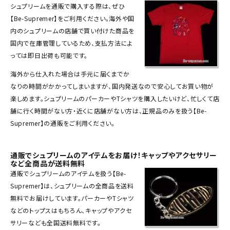
シュプリーム
を
通販
で購入する際は、ぜひ
Tシャツ・ロングスリーブ
【Be-Supremer】をご利用ください。海外や国
パーカー・トレーナー
内のシュプリームの店舗で買い付けた商品を
国内で在庫管理しているため、支払方法によ
ジャケット・アウター
っては即日出荷も可能です。
キャップ・ハット
海外から仕入れた場合は手元に届くまでか
なりの時間がかかってしまいますが、国内発送なので安心してお買い物が
ニット帽・ビーニー
楽しめます。シュプリームの
パーカー
や
Tシャツ
を購入したいけど、忙しくて店
舗に行く時間がない方・近くに店舗がない方は、正規品のみを扱う【Be-
バックパック・リュック
Supremer】の通販をご利用ください。
その他バッグ類
スニーカー・ブーツ
通販でシュプリームのアイテムをお届け！キャップやアクセサリー
など全商品が送料無料
パンツ・ショーツ
通販でシュプリームのアイテムを扱う【Be-
Supremer】は、シュプリームの全商品を送料
アクセサリー
無料でお届けしています。パーカーやTシャツ
などのトップスはもちろん、
キャップ
やアクセ
COLLABORATION BRAND
サリーなども全国送料無料です。