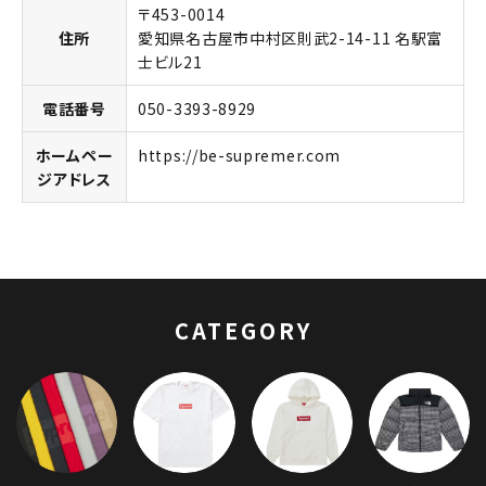
〒453-0014
住所
愛知県名古屋市中村区則武2-14-11 名駅富
士ビル21
電話番号
050-3393-8929
ホームペー
https://be-supremer.com
ジアドレス
キーワードから探す
search
人気ワード
2026SS
2025AW
2025SS
Tシャツ・ロングスリーブ
CATEGORY
キャップ・ハット
パーカー・クルーネック
ショルダー・ウエストバッグ
ボックスロゴ
ブラックスウェット
カテゴリーから探す
コラボレーションブランドから探す