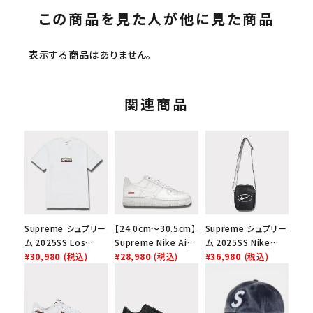
この商品を見た人が他に見た商品
表示する商品はありません。
関連商品
Supreme シュプリー
【24.0cm～30.5cm】
Supreme シュプリー
ム 2025SS Los
Supreme Nike Air
ム 2025SS Nike
Angeles Fire Relief
¥30,980
(税込)
Force 1 Low シュプ
¥28,980
(税込)
Leather Shoulder
¥36,980
(税込)
Box Logo Tee ファ
リーム ナイキエアフォ
Bag ナイキレザーシ
イヤーリリーフボック
ース１スニーカー シ
ョルダーバッグ ブラッ
スロゴTシャツ ホワ
ューズ ホワイト
ク 黒
イト 白