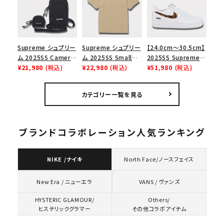
ューズ ホワイト
スロゴTシャツ ホワ
ク 黒
イト 白
Supreme シュプリー
Supreme シュプリー
【24.0cm～30.5cm】
ム 2025SS Camera
ム 2025SS Small
2025SS Supreme
Bag + Mini Pouch
¥21,980
(税込)
Box Tee スモールボ
¥22,980
(税込)
GOODENOUGH
¥51,980
(税込)
カメラバッグ ミニポー
ックスTシャツ タン
Nike Air Force 1
チ ブラック 黒
Low AF1 シュプリー
カテゴリー一覧を見る
ムグッドイナフ ナイキ
エアフォース１スニー
カー シューズ ホワイ
ト
ブランドコラボレーション人気ランキング
NIKE /ナイキ
North Face/ノースフェイス
VANS / ヴァンズ
New Era / ニューエラ
HYSTERIC GLAMOUR/
Others/
ヒステリックグラマー
その他コラボアイテム