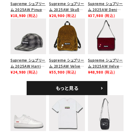
Supreme シュプリー
Supreme シュプリー
Supreme シュプリー
ム 2025AW Pinup
ム 2025AW Skull
ム 2025AW Denim
Mesh Back 5-Panel
¥18,980
(税込)
Tee スカル Tシャ
¥20,980
(税込)
Shoulder Bag デニ
¥37,980
(税込)
Capピンアップ メッシ
ツ ウッドランドカモ
ム ショルダーバッグ
ュバック 5パネルキャ
ブラック
ップ トゥルーティン
バーHTC フォールカ
モ
Supreme シュプリー
Supreme シュプリー
Supreme シュプリー
ム 2025AW Harris
ム 2025AW Velvet
ム 2025AW Velvet
Tweed Camp Cap
¥24,980
(税込)
Backpack ベルベッ
¥55,980
(税込)
Small Messenger
¥48,980
(税込)
ハリスツイード キャ
ト バックパック タンレ
Bag ベルベット スモ
ンプキャップ ブラック
オパード
ール メッセンジャー
もっと見る
バッグ レッドレオパー
ド