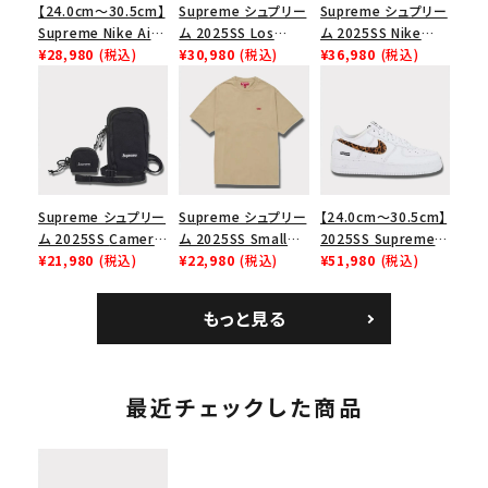
【24.0cm～30.5cm】
Supreme シュプリー
Supreme シュプリー
Supreme Nike Air
ム 2025SS Los
ム 2025SS Nike
Force 1 Low シュプ
¥28,980
(税込)
Angeles Fire Relief
¥30,980
(税込)
Leather Shoulder
¥36,980
(税込)
リーム ナイキエアフォ
Box Logo Tee ファ
Bag ナイキレザーシ
ース１スニーカー シ
イヤーリリーフボック
ョルダーバッグ ブラッ
ューズ ホワイト
スロゴTシャツ ホワ
ク 黒
イト 白
Supreme シュプリー
Supreme シュプリー
【24.0cm～30.5cm】
ム 2025SS Camera
ム 2025SS Small
2025SS Supreme
Bag + Mini Pouch
¥21,980
(税込)
Box Tee スモールボ
¥22,980
(税込)
GOODENOUGH
¥51,980
(税込)
カメラバッグ ミニポー
ックスTシャツ タン
Nike Air Force 1
チ ブラック 黒
Low AF1 シュプリー
もっと見る
ムグッドイナフ ナイキ
エアフォース１スニー
カー シューズ ホワイ
ト
最近チェックした商品