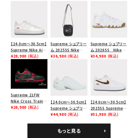
【24.0cm～30.5cm】
Supreme シュプリー
Supreme シュプリー
Supreme Nike Air
ム 2025SS Nike
ム 2026SS Nike
Force 1 Low シュプ
¥28,980
(税込)
Leather Shoulder
¥36,980
(税込)
SB Air Max 2 CB 94
¥34,980
(税込)
リーム ナイキエアフォ
Bag ナイキレザーシ
Low SP ナイキ SB
ース１スニーカー シ
ョルダーバッグ ブラッ
エアマックス2 CB 94
ューズ ホワイト
ク 黒
ロー SP ホワイト
Supreme 21FW
Nike Cross Trainer
【24.0cm～30.5cm】
【24.0cm～30.5cm】
Low ナイキクロスト
¥26,980
(税込)
Supreme シュプリー
2025SS Supreme
レイナーロウ シュー
ム 2023AW Nike
¥44,980
(税込)
GOODENOUGH
¥51,980
(税込)
ズ ブラック
Courtposite ナイキ
Nike Air Force 1
コートポジット スニー
Low AF1 シュプリー
もっと見る
カー ホワイト 白
ムグッドイナフ ナイキ