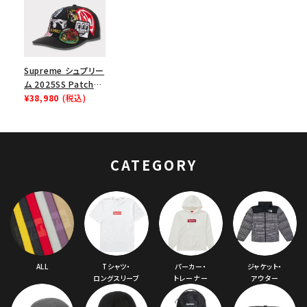
Supreme シュプリー
ム 2025SS Patches
6-Panel パッチ 6パ
¥38,980
(税込)
ネルキャップ ブラック
CATEGORY
ALL
Tシャツ・
パーカー・
ジャケット・
ロングスリーブ
トレーナー
アウター