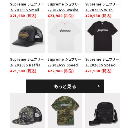
並び順
Supreme シュプリー
Supreme シュプリー
Supreme シュプリー
ム 2026SS Small
ム 2026SS Washed
ム 2026SS Wish
Box Tee スモールボ
¥21,980
(税込)
Chino Twill Camp
¥23,980
(税込)
Tee ウィッシュTシ
¥20,980
(税込)
ックスTシャツ ブラッ
Cap ウォッシュド チ
ャツ ブラック
価格から探す
ク
ノツイル キャンプキャ
ップ ブラック
円 ～
円
在庫のない商品を表示する
Supreme シュプリー
Supreme シュプリー
Supreme シュプリー
絞り込んで検索する
ム 2026SS Raffia
ム 2026SS Speed
ム 2026SS Speed
Mesh Back 5-Panel
¥25,980
(税込)
Tee スピードTシャツ
¥22,980
(税込)
Tee スピードTシャツ
¥21,980
(税込)
ラフィアメッシュバック
ホワイト
ブラック
5パネルキャップ ブラ
もっと見る
ック