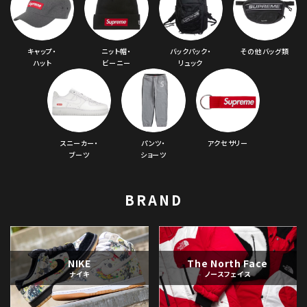
キャップ・
ニット帽・
バックパック・
その他バッグ類
ハット
ビーニー
リュック
スニーカー・
パンツ・
アクセサリー
ブーツ
ショーツ
BRAND
NIKE
The North Face
ナイキ
ノースフェイス