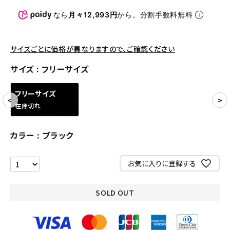
パンツ・ショーツ
なら
月々12,993円
から。分割手数料無料
アクセサリー
COLLABORATION BRAND
サイズごとに価格が異なりますので、ご確認ください
サイズ
フリーサイズ
SEASON
フリーサイズ
CONTENTS
在庫切れ
ACCOUNT MENU
カラー
ブラック
ようこそ ゲスト 様
お気に入りに登録する
meeting_room
person
ログイン
会員登録
SOLD OUT
Follow us