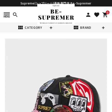
Supreme(シュプリーム)通販専門店 Be-Supremer
0
search
person
favorite
shopping_cart
view_module
view_module
CATEGORY
BRAND
search
Supreme シュプ
リーム 2025SS
Patches 6-
¥38,980
(税込)
Panel パッチ 6パ