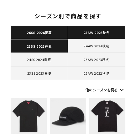
エアフォース１スニー
カー シューズ ホワイ
ト
シーズン別で商品を探す
26SS 2026春夏
25AW 2025秋冬
キーワードから探す
24AW 2024秋冬
25SS 2025春夏
search
人気ワード
2026SS
2025AW
2025SS
Tシャツ・ロングスリーブ
24SS 2024春夏
23AW 2023秋冬
キャップ・ハット
パーカー・クルーネック
23SS 2023春夏
22AW 2022秋冬
ショルダー・ウエストバッグ
ボックスロゴ
ブラックスウェット
カテゴリーから探す
keyboard_arrow_down
他のシーズンを見る
コラボレーションブランドから探す
シーズンから探す