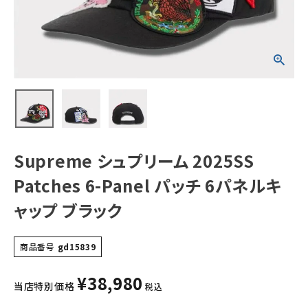
ネルキャップ ブラ
ック
NEW ITEMS
CATEGORY
Tシャツ・ロングスリーブ
パーカー・トレーナー
ジャケット・アウター
Supreme シュプリーム 2025SS
キャップ・ハット
Patches 6-Panel パッチ 6パネルキ
ニット帽・ビーニー
ャップ ブラック
バックパック・リュック
商品番号
gd15839
その他バッグ類
¥
38,980
スニーカー・ブーツ
当店特別価格
税込