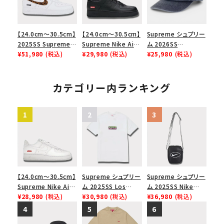
【24.0cm～30.5cm】
【24.0cm～30.5cm】
Supreme シュプリー
2025SS Supreme
Supreme Nike Air
ム 2026SS
GOODENOUGH
¥51,980
(税込)
Force 1 Low シュプ
¥29,980
(税込)
Pigment Coated S
¥25,980
(税込)
Nike Air Force 1
リーム ナイキエアフォ
Logo 6-Panel ピグ
Low AF1 シュプリー
ース１スニーカー シ
メントコーテッド Sロ
ムグッドイナフ ナイキ
ューズ ブラック
ゴ 6パネル ネイビー
カテゴリー内ランキング
エアフォース１スニー
カー シューズ ホワイ
ト
【24.0cm～30.5cm】
Supreme シュプリー
Supreme シュプリー
Supreme Nike Air
ム 2025SS Los
ム 2025SS Nike
Force 1 Low シュプ
¥28,980
(税込)
Angeles Fire Relief
¥30,980
(税込)
Leather Shoulder
¥36,980
(税込)
リーム ナイキエアフォ
Box Logo Tee ファ
Bag ナイキレザーシ
ース１スニーカー シ
イヤーリリーフボック
ョルダーバッグ ブラッ