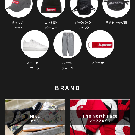
キャップ・
ニット帽・
バックパック・
その他バッグ類
ハット
ビーニー
リュック
スニーカー・
パンツ・
アクセサリー
ブーツ
ショーツ
BRAND
NIKE
The North Face
ナイキ
ノースフェイス