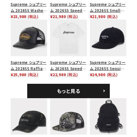
並び順
Supreme シュプリー
Supreme シュプリー
Supreme シュプリー
ム 2026SS Washed
ム 2026SS Speed
ム 2026SS Small
Chino Twill Camp
¥23,980
(税込)
Tee スピードTシャツ
¥21,980
(税込)
Box Tee スモールボ
¥21,980
(税込)
Cap ウォッシュド チ
ブラック
ックスTシャツ ブラッ
価格から探す
ノツイル キャンプキャ
ク
ップ ブラック
円 ～
円
在庫のない商品を表示する
Supreme シュプリー
Supreme シュプリー
Supreme シュプリー
絞り込んで検索する
ム 2026SS Raffia
ム 2026SS Speed
ム 2026SS Sequin
Mesh Back 5-Panel
¥25,980
(税込)
Tee スピードTシャツ
¥22,980
(税込)
Denim Classic
¥24,980
(税込)
ラフィアメッシュバック
ホワイト
Logo 6-Panel シ
5パネルキャップ ブラ
ークインデニム クラ
もっと見る
ック
シックロゴ 6パネルキ
ャップ ブラック