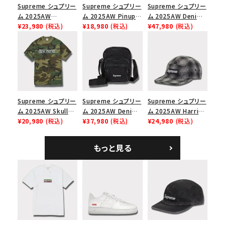
Supreme シュプリー
Supreme シュプリー
Supreme シュプリー
ム 2025AW
ム 2025AW Pinup
ム 2025AW Denim
Overdyed Camp
¥23,980
(税込)
Mesh Back 5-Panel
¥18,980
(税込)
Backpack デニム バ
¥47,980
(税込)
Cap オーバーダイド
Capピンアップ メッシ
ックパック ブラック
キャンプキャップ ブ
ュバック 5パネルキャ
ラック
ップ トゥルーティン
バーHTC フォールカ
モ
Supreme シュプリー
Supreme シュプリー
Supreme シュプリー
ム 2025AW Skull
ム 2025AW Denim
ム 2025AW Harris
Tee スカル Tシャ
¥20,980
(税込)
Shoulder Bag デニ
¥37,980
(税込)
Tweed Camp Cap
¥24,980
(税込)
ツ ウッドランドカモ
ム ショルダーバッグ
ハリスツイード キャ
ブラック
ンプキャップ ブラック
もっと見る