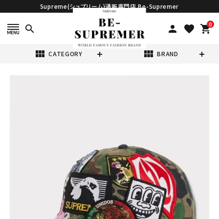
Supreme(シュプリーム)通販専門店 Be-Supremer
0
search
person
favorite
shopping_cart
view_module
view_module
CATEGORY
BRAND
search
Supreme シュプ
リーム 2025SS
Patches 6-
¥29,980
(税込)
Panel パッチ 6パ