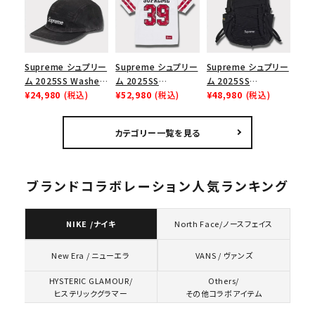
スロゴTシャツ ホワ
ューズ ホワイト
ゴ 6パネル ネイビー
イト 白
Supreme シュプリー
Supreme シュプリー
Supreme シュプリー
ム 2025SS Washed
ム 2025SS
ム 2025SS
Chino Twill Camp
¥24,980
(税込)
Bandana Football
¥52,980
(税込)
Backpack バックパッ
¥48,980
(税込)
Cap ウォッシュチノツ
Jersey バンダナ フッ
ク ブラック 黒
イルキャンプキャップ
トボール ジャージ ホ
カテゴリー一覧を見る
ブラック 黒
ワイト
ブランドコラボレーション人気ランキング
NIKE /ナイキ
North Face/ノースフェイス
VANS / ヴァンズ
New Era / ニューエラ
HYSTERIC GLAMOUR/
Others/
ヒステリックグラマー
その他コラボアイテム