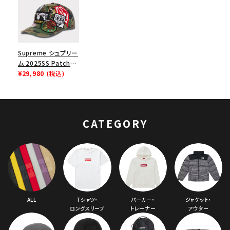
Supreme シュプリー
ム 2025SS Patches
6-Panel パッチ 6パ
¥29,980
(税込)
ネルキャップ オリーブ
カモ
CATEGORY
ALL
Tシャツ・
パーカー・
ジャケット・
ロングスリーブ
トレーナー
アウター