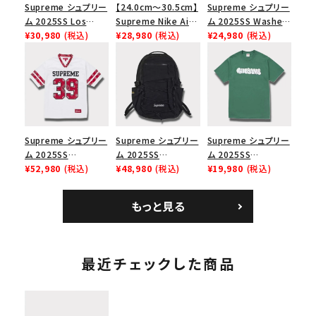
Supreme シュプリー
【24.0cm～30.5cm】
Supreme シュプリー
ム 2025SS Los
Supreme Nike Air
ム 2025SS Washed
Angeles Fire Relief
¥30,980
(税込)
Force 1 Low シュプ
¥28,980
(税込)
Chino Twill Camp
¥24,980
(税込)
Box Logo Tee ファ
リーム ナイキエアフォ
Cap ウォッシュチノツ
イヤーリリーフボック
ース１スニーカー シ
イルキャンプキャップ
スロゴTシャツ ホワ
ューズ ホワイト
ブラック 黒
イト 白
Supreme シュプリー
Supreme シュプリー
Supreme シュプリー
ム 2025SS
ム 2025SS
ム 2025SS
Bandana Football
¥52,980
(税込)
Backpack バックパッ
¥48,980
(税込)
Homerun Tee ホー
¥19,980
(税込)
Jersey バンダナ フッ
ク ブラック 黒
ムランTシャツ ライト
トボール ジャージ ホ
パイン
もっと見る
ワイト
最近チェックした商品