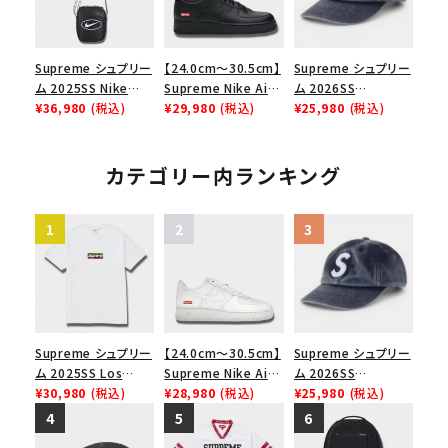
カー シューズ ホワイ
ト
Supreme シュプリー
【24.0cm～30.5cm】
Supreme シュプリー
ム 2025SS Nike
Supreme Nike Air
ム 2026SS
Leather Shoulder
¥36,980
(税込)
Force 1 Low シュプ
¥29,980
(税込)
Pigment Coated S
¥25,980
(税込)
Bag ナイキレザーシ
リーム ナイキエアフォ
Logo 6-Panel ピグ
ョルダーバッグ ブラッ
ース１スニーカー シ
メントコーテッド Sロ
ク 黒
ューズ ブラック
ゴ 6パネル ネイビー
カテゴリー内ランキング
Supreme シュプリー
【24.0cm～30.5cm】
Supreme シュプリー
ム 2025SS Los
Supreme Nike Air
ム 2026SS
Angeles Fire Relief
¥30,980
(税込)
Force 1 Low シュプ
¥28,980
(税込)
Pigment Coated S
¥25,980
(税込)
Box Logo Tee ファ
リーム ナイキエアフォ
Logo 6-Panel ピグ
イヤーリリーフボック
ース１スニーカー シ
メントコーテッド Sロ