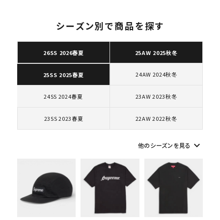
シーズン別で商品を探す
26SS 2026春夏
25AW 2025秋冬
キーワードから探す
24AW 2024秋冬
25SS 2025春夏
search
人気ワード
2026SS
2025AW
2025SS
Tシャツ・ロングスリーブ
24SS 2024春夏
23AW 2023秋冬
キャップ・ハット
パーカー・クルーネック
23SS 2023春夏
22AW 2022秋冬
ショルダー・ウエストバッグ
ボックスロゴ
ブラックスウェット
カテゴリーから探す
keyboard_arrow_down
他のシーズンを見る
コラボレーションブランドから探す
シーズンから探す