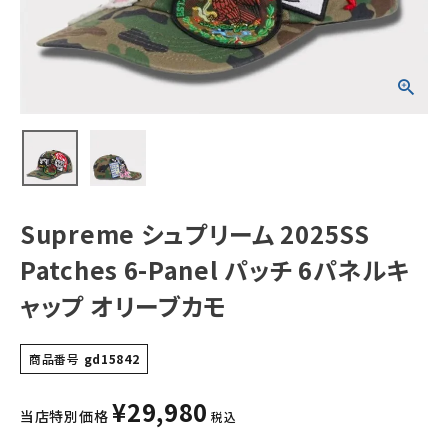
ネルキャップ オリ
ーブカモ
NEW ITEMS
CATEGORY
Tシャツ・ロングスリーブ
パーカー・トレーナー
ジャケット・アウター
Supreme シュプリーム 2025SS
キャップ・ハット
Patches 6-Panel パッチ 6パネルキ
ニット帽・ビーニー
ャップ オリーブカモ
バックパック・リュック
商品番号
gd15842
その他バッグ類
¥
29,980
スニーカー・ブーツ
当店特別価格
税込