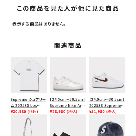
この商品を見た人が他に見た商品
表示する商品はありません。
関連商品
Supreme シュプリー
【24.0cm～30.5cm】
【24.0cm～30.5cm】
ム 2025SS Los
Supreme Nike Air
2025SS Supreme
Angeles Fire Relief
¥30,980
(税込)
Force 1 Low シュプ
¥28,980
(税込)
GOODENOUGH
¥51,980
(税込)
Box Logo Tee ファ
リーム ナイキエアフォ
Nike Air Force 1
イヤーリリーフボック
ース１スニーカー シ
Low AF1 シュプリー
スロゴTシャツ ホワ
ューズ ホワイト
ムグッドイナフ ナイキ
イト 白
エアフォース１スニー