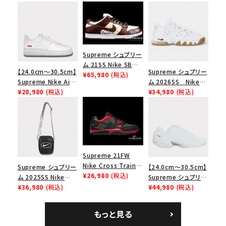
Supreme シュプリー
ム 21SS Nike SB
【24.0cm～30.5cm】
Supreme シュプリー
Dunk Low ナイキSB
¥65,980
(税込)
Supreme Nike Air
ム 2026SS Nike
ダンクロウ スニーカ
Force 1 Low シュプ
¥28,980
(税込)
SB Air Max 2 CB 94
¥34,980
(税込)
ー ブラウン
リーム ナイキエアフォ
Low SP ナイキ SB
ース１スニーカー シ
エアマックス2 CB 94
ューズ ホワイト
ロー SP ホワイト
Supreme 21FW
Nike Cross Trainer
Supreme シュプリー
【24.0cm～30.5cm】
Low ナイキクロスト
¥26,980
(税込)
ム 2025SS Nike
Supreme シュプリー
レイナーロウ シュー
Leather Shoulder
¥36,980
(税込)
ム 2023AW Nike
¥44,980
(税込)
ズ ブラック
Bag ナイキレザーシ
Courtposite ナイキ
ョルダーバッグ ブラッ
コートポジット スニー
もっと見る
ク 黒
カー ホワイト 白