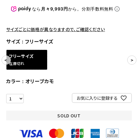
パンツ・ショーツ
なら
月々9,993円
から。分割手数料無料
アクセサリー
COLLABORATION BRAND
サイズごとに価格が異なりますので、ご確認ください
サイズ
フリーサイズ
SEASON
フリーサイズ
CONTENTS
在庫切れ
ACCOUNT MENU
カラー
オリーブカモ
ようこそ ゲスト 様
お気に入りに登録する
meeting_room
person
ログイン
会員登録
SOLD OUT
Follow us