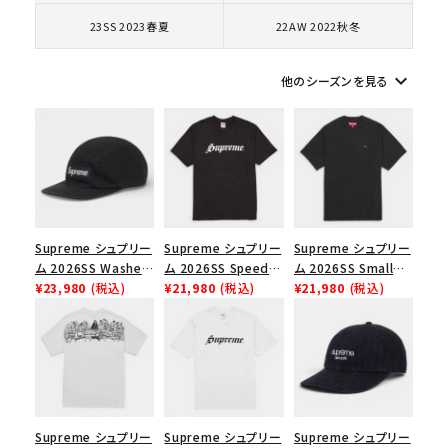
コラボレーションブランドから探す
23SS 2023春夏
22AW 2022秋冬
シーズンから探す
keyboard_arrow_down
他のシーズンを見る
並び順
価格から探す
円 ～
円
Supreme シュプリー
Supreme シュプリー
Supreme シュプリー
ム 2026SS Washed
ム 2026SS Speed
ム 2026SS Small
在庫のない商品を表示する
Chino Twill Camp
¥23,980
(税込)
Tee スピードTシャツ
¥21,980
(税込)
Box Tee スモールボ
¥21,980
(税込)
Cap ウォッシュド チ
ブラック
ックスTシャツ ブラッ
絞り込んで検索する
ノツイル キャンプキャ
ク
ップ ブラック
Supreme シュプリー
Supreme シュプリー
Supreme シュプリー