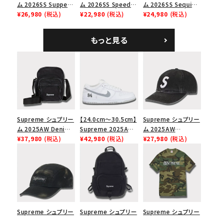
ム 2026SS Supper
ム 2026SS Speed
ム 2026SS Sequin
Tee サパーTシャツ
¥26,980
(税込)
Tee スピードTシャツ
¥22,980
(税込)
Denim Classic
¥24,980
(税込)
ホワイト
ホワイト
Logo 6-Panel シ
ークインデニム クラ
もっと見る
シックロゴ 6パネルキ
ャップ ブラック
Supreme シュプリー
【24.0cm～30.5cm】
Supreme シュプリー
ム 2025AW Denim
Supreme 2025AW
ム 2025AW
Shoulder Bag デニ
¥37,980
(税込)
Nike SB Dunk Low
¥42,980
(税込)
Pigment Coated
¥27,980
(税込)
ム ショルダーバッグ
ナイキ SB ダンク ロ
2-Tone S Logo 6-
ブラック
ー スニーカー ホワイ
Panel Cap ピグメン
ト
トコーテッド 2トーン
エスロゴ 6パネルキャ
ップ ブラック
Supreme シュプリー
Supreme シュプリー
Supreme シュプリー