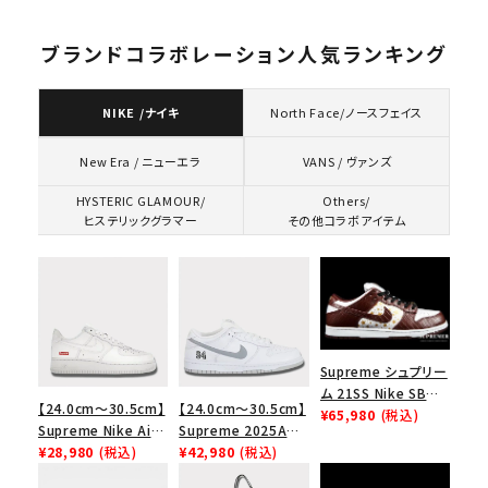
ブランドコラボレーション人気ランキング
NIKE /ナイキ
North Face/ノースフェイス
VANS / ヴァンズ
New Era / ニューエラ
HYSTERIC GLAMOUR/
Others/
ヒステリックグラマー
その他コラボアイテム
Supreme シュプリー
ム 21SS Nike SB
【24.0cm～30.5cm】
【24.0cm～30.5cm】
Dunk Low ナイキSB
¥65,980
(税込)
Supreme Nike Air
Supreme 2025AW
ダンクロウ スニーカ
Force 1 Low シュプ
¥28,980
(税込)
Nike SB Dunk Low
¥42,980
(税込)
ー ブラウン
リーム ナイキエアフォ
ナイキ SB ダンク ロ