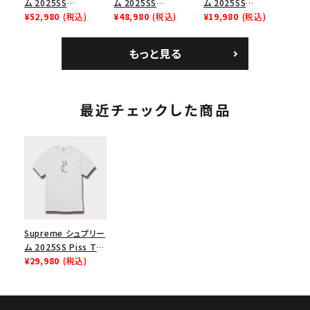
ム 2025SS
ム 2025SS
ム 2025SS
Bandana Football
¥52,980
(税込)
Backpack バックパッ
¥48,980
(税込)
Homerun Tee ホー
¥19,980
(税込)
Jersey バンダナ フッ
ク ブラック 黒
ムランTシャツ ライト
トボール ジャージ ホ
パイン
もっと見る
ワイト
最近チェックした商品
Supreme シュプリー
ム 2025SS Piss Tee
ピスTシャツ ホワイト
¥29,980
(税込)
白