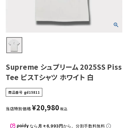
NEW ITEMS
CATEGORY
Tシャツ・ロングスリーブ
パーカー・トレーナー
ジャケット・アウター
Supreme シュプリーム 2025SS Piss
キャップ・ハット
Tee ピスTシャツ ホワイト 白
ニット帽・ビーニー
商品番号
gd15811
バックパック・リュック
¥
20,980
その他バッグ類
当店特別価格
税込
スニーカー・ブーツ
なら
月々6,993円
から。分割手数料無料