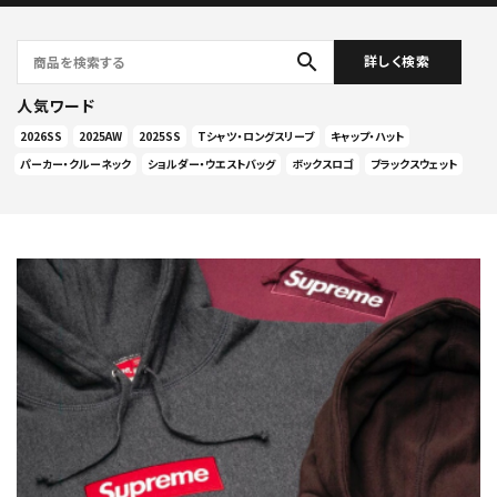
search
詳しく検索
人気ワード
2026SS
2025AW
2025SS
Tシャツ・ロングスリーブ
キャップ・ハット
パーカー・クルーネック
ショルダー・ウエストバッグ
ボックスロゴ
ブラックスウェット