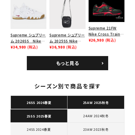
ース１スニーカー シ
ー スニーカー ホワイ
ューズ ホワイト
ト
Supreme 21FW
Nike Cross Trainer
Supreme シュプリー
Supreme シュプリー
Low ナイキクロスト
¥26,980
(税込)
ム 2026SS Nike
ム 2025SS Nike
レイナーロウ シュー
SB Air Max 2 CB 94
¥34,980
(税込)
Leather Shoulder
¥36,980
(税込)
ズ ブラック
Low SP ナイキ SB
Bag ナイキレザーシ
エアマックス2 CB 94
ョルダーバッグ ブラッ
もっと見る
ロー SP ホワイト
ク 黒
キーワードから探す
search
シーズン別で商品を探す
人気ワード
2026SS
2025AW
2025SS
Tシャツ・ロングスリーブ
キャップ・ハット
パーカー・クルーネック
26SS 2026春夏
25AW 2025秋冬
ショルダー・ウエストバッグ
ボックスロゴ
ブラックスウェット
24AW 2024秋冬
25SS 2025春夏
カテゴリーから探す
24SS 2024春夏
23AW 2023秋冬