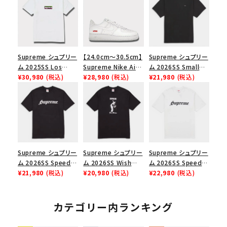
Supreme シュプリー
【24.0cm～30.5cm】
Supreme シュプリー
ム 2025SS Los
Supreme Nike Air
ム 2026SS Small
Angeles Fire Relief
¥30,980
(税込)
Force 1 Low シュプ
¥28,980
(税込)
Box Tee スモールボ
¥21,980
(税込)
Box Logo Tee ファ
リーム ナイキエアフォ
ックスTシャツ ブラッ
イヤーリリーフボック
ース１スニーカー シ
ク
スロゴTシャツ ホワ
ューズ ホワイト
イト 白
Supreme シュプリー
Supreme シュプリー
Supreme シュプリー
ム 2026SS Speed
ム 2026SS Wish
ム 2026SS Speed
Tee スピードTシャツ
¥21,980
(税込)
Tee ウィッシュTシ
¥20,980
(税込)
Tee スピードTシャツ
¥22,980
(税込)
ブラック
ャツ ブラック
ホワイト
カテゴリー内ランキング