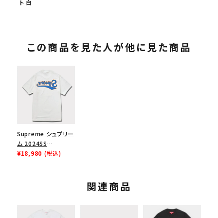
ト 白
この商品を見た人が他に見た商品
Supreme シュプリー
ム 2024SS
Backwards Tee バ
¥18,980
(税込)
ックワードTシャツ ホ
ワイト 白
関連商品