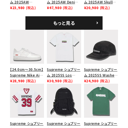
ム 2025AW
ム 2025AW Denim
ム 2025AW Skull
Overdyed Camp
¥23,980
(税込)
Backpack デニム バ
¥47,980
(税込)
Tee スカル Tシャ
¥20,980
(税込)
Cap オーバーダイド
ックパック ブラック
ツ ウッドランドカモ
キャンプキャップ ブ
もっと見る
ラック
【24.0cm～30.5cm】
Supreme シュプリー
Supreme シュプリー
Supreme Nike Air
ム 2025SS Los
ム 2025SS Washed
Force 1 Low シュプ
¥28,980
(税込)
Angeles Fire Relief
¥30,980
(税込)
Chino Twill Camp
¥24,980
(税込)
リーム ナイキエアフォ
Box Logo Tee ファ
Cap ウォッシュチノツ
ース１スニーカー シ
イヤーリリーフボック
イルキャンプキャップ
ューズ ホワイト
スロゴTシャツ ホワ
ブラック 黒
イト 白
Supreme シュプリー
Supreme シュプリー
Supreme シュプリー