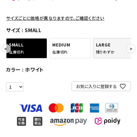
パンツ・ショーツ
アクセサリー
サイズごとに価格が異なりますので、ご確認ください
COLLABORATION BRAND
サイズ
SMALL
SEASON
SMALL
MEDIUM
LARGE
在庫切れ
在庫切れ
残りわずか
CONTENTS
カラー
ホワイト
ACCOUNT MENU
ようこそ ゲスト 様
お気に入りに登録する
meeting_room
person
ログイン
会員登録
Follow us