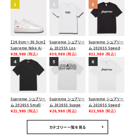
【24.0cm～30.5cm】
Supreme シュプリー
Supreme シュプリー
Supreme Nike Air
ム 2025SS Los
ム 2026SS Speed
Force 1 Low シュプ
¥28,980
(税込)
Angeles Fire Relief
¥30,980
(税込)
Tee スピードTシャツ
¥21,980
(税込)
リーム ナイキエアフォ
Box Logo Tee ファ
ブラック
ース１スニーカー シ
イヤーリリーフボック
ューズ ホワイト
スロゴTシャツ ホワ
イト 白
Supreme シュプリー
Supreme シュプリー
Supreme シュプリー
ム 2026SS Small
ム 2026SS Supper
ム 2026SS Speed
Box Tee スモールボ
¥21,980
(税込)
Tee サパーTシャツ
¥26,980
(税込)
Tee スピードTシャツ
¥22,980
(税込)
ックスTシャツ ブラッ
ホワイト
ホワイト
ク
カテゴリー一覧を見る