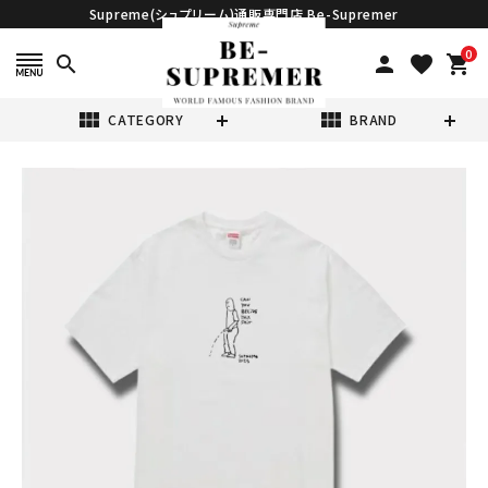
Supreme(シュプリーム)通販専門店 Be-Supremer
0
search
person
favorite
shopping_cart
view_module
view_module
CATEGORY
BRAND
search
Supreme シュプ
リーム 2025SS
Piss Tee ピスT
¥29,980
(税込)
シャツ ホワイト 白