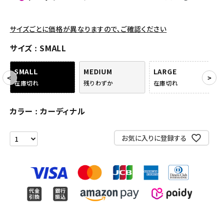
パンツ・ショーツ
アクセサリー
サイズごとに価格が異なりますので、ご確認ください
COLLABORATION BRAND
サイズ
SMALL
SEASON
SMALL
MEDIUM
LARGE
在庫切れ
残りわずか
在庫切れ
CONTENTS
カラー
カーディナル
ACCOUNT MENU
ようこそ ゲスト 様
お気に入りに登録する
meeting_room
person
ログイン
会員登録
Follow us