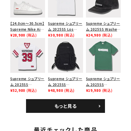
【24.0cm～30.5cm】
Supreme シュプリー
Supreme シュプリー
Supreme Nike Air
ム 2025SS Los
ム 2025SS Washed
Force 1 Low シュプ
¥28,980
(税込)
Angeles Fire Relief
¥30,980
(税込)
Chino Twill Camp
¥24,980
(税込)
リーム ナイキエアフォ
Box Logo Tee ファ
Cap ウォッシュチノツ
ース１スニーカー シ
イヤーリリーフボック
イルキャンプキャップ
ューズ ホワイト
スロゴTシャツ ホワ
ブラック 黒
イト 白
Supreme シュプリー
Supreme シュプリー
Supreme シュプリー
ム 2025SS
ム 2025SS
ム 2025SS
Bandana Football
¥52,980
(税込)
Backpack バックパッ
¥48,980
(税込)
Homerun Tee ホー
¥19,980
(税込)
Jersey バンダナ フッ
ク ブラック 黒
ムランTシャツ ライト
トボール ジャージ ホ
パイン
もっと見る
ワイト
最近チェックした商品