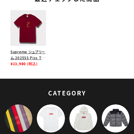
Supreme シュプリー
ム 2025SS Piss Tee
ピスTシャツ カーディ
¥13,980
(税込)
ナル
CATEGORY