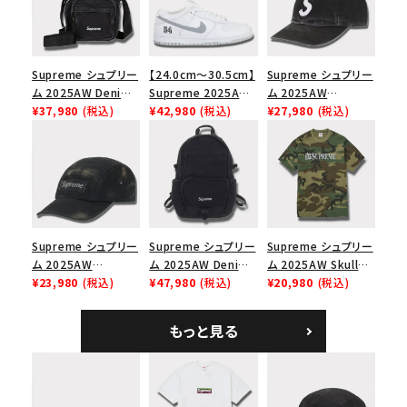
Supreme シュプリー
【24.0cm～30.5cm】
Supreme シュプリー
ム 2025AW Denim
Supreme 2025AW
ム 2025AW
Shoulder Bag デニ
¥37,980
(税込)
Nike SB Dunk Low
¥42,980
(税込)
Pigment Coated
¥27,980
(税込)
ム ショルダーバッグ
ナイキ SB ダンク ロ
2-Tone S Logo 6-
ブラック
ー スニーカー ホワイ
Panel Cap ピグメン
ト
トコーテッド 2トーン
エスロゴ 6パネルキャ
ップ ブラック
Supreme シュプリー
Supreme シュプリー
Supreme シュプリー
ム 2025AW
ム 2025AW Denim
ム 2025AW Skull
Overdyed Camp
¥23,980
(税込)
Backpack デニム バ
¥47,980
(税込)
Tee スカル Tシャ
¥20,980
(税込)
Cap オーバーダイド
ックパック ブラック
ツ ウッドランドカモ
キャンプキャップ ブ
もっと見る
ラック