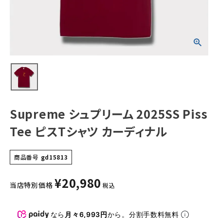
ル
NEW ITEMS
CATEGORY
Tシャツ・ロングスリーブ
パーカー・トレーナー
ジャケット・アウター
Supreme シュプリーム 2025SS Piss
キャップ・ハット
Tee ピスTシャツ カーディナル
ニット帽・ビーニー
商品番号
gd15813
バックパック・リュック
¥
20,980
その他バッグ類
当店特別価格
税込
スニーカー・ブーツ
なら
月々6,993円
から。分割手数料無料