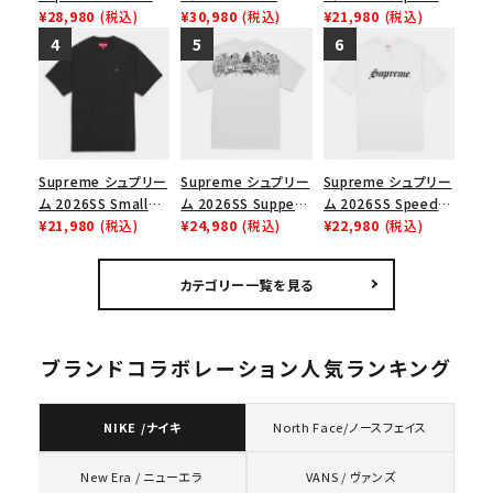
Force 1 Low シュプ
¥28,980
(税込)
Angeles Fire Relief
¥30,980
(税込)
Tee スピードTシャツ
¥21,980
(税込)
リーム ナイキエアフォ
Box Logo Tee ファ
ブラック
ース１スニーカー シ
イヤーリリーフボック
ューズ ホワイト
スロゴTシャツ ホワ
イト 白
Supreme シュプリー
Supreme シュプリー
Supreme シュプリー
ム 2026SS Small
ム 2026SS Supper
ム 2026SS Speed
Box Tee スモールボ
¥21,980
(税込)
Tee サパーTシャツ
¥24,980
(税込)
Tee スピードTシャツ
¥22,980
(税込)
ックスTシャツ ブラッ
ホワイト
ホワイト
ク
カテゴリー一覧を見る
ブランドコラボレーション人気ランキング
NIKE /ナイキ
North Face/ノースフェイス
VANS / ヴァンズ
New Era / ニューエラ