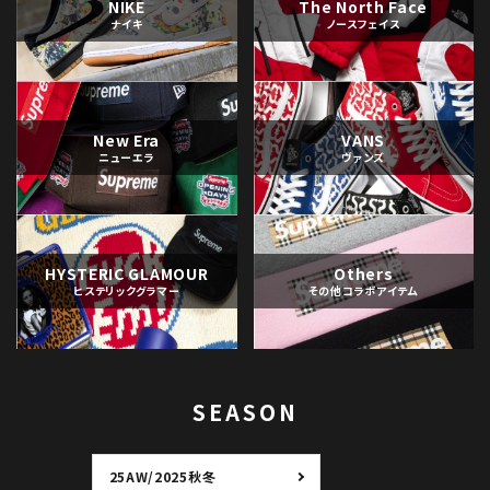
NIKE
The North Face
ナイキ
ノースフェイス
New Era
VANS
ニューエラ
ヴァンズ
HYSTERIC GLAMOUR
Others
ヒステリックグラマー
その他コラボアイテム
SEASON
25AW/2025秋冬