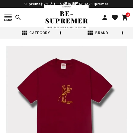
Supreme(シュプリーム)通販専門店 Be-Supremer
0
search
person
favorite
shopping_cart
view_module
view_module
CATEGORY
BRAND
search
Supreme シュプ
リーム 2025SS
Piss Tee ピスT
¥13,980
(税込)
シャツ カーディナ