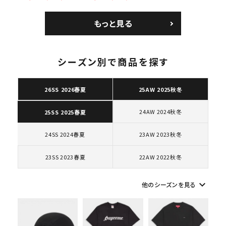
ズ ブラック
Low SP ナイキ SB
Bag ナイキレザーシ
エアマックス2 CB 94
ョルダーバッグ ブラッ
もっと見る
ロー SP ホワイト
ク 黒
シーズン別で商品を探す
キーワードから探す
26SS 2026春夏
25AW 2025秋冬
search
24AW 2024秋冬
25SS 2025春夏
人気ワード
2026SS
2025AW
2025SS
Tシャツ・ロングスリーブ
キャップ・ハット
パーカー・クルーネック
24SS 2024春夏
23AW 2023秋冬
ショルダー・ウエストバッグ
ボックスロゴ
ブラックスウェット
カテゴリーから探す
23SS 2023春夏
22AW 2022秋冬
keyboard_arrow_down
他のシーズンを見る
コラボレーションブランドから探す
シーズンから探す