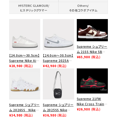
HYSTERIC GLAMOUR/
Others/
ヒステリックグラマー
その他コラボアイテム
Supreme シュプリー
ム 21SS Nike SB
【24.0cm～30.5cm】
【24.0cm～30.5cm】
Dunk Low ナイキSB
¥65,980
(税込)
Supreme Nike Air
Supreme 2025AW
ダンクロウ スニーカ
Force 1 Low シュプ
¥28,980
(税込)
Nike SB Dunk Low
¥42,980
(税込)
ー ブラウン
リーム ナイキエアフォ
ナイキ SB ダンク ロ
ース１スニーカー シ
ー スニーカー ホワイ
ューズ ホワイト
ト
Supreme 21FW
Nike Cross Trainer
Supreme シュプリー
Supreme シュプリー
Low ナイキクロスト
¥26,980
(税込)
ム 2026SS Nike
ム 2025SS Nike
レイナーロウ シュー
SB Air Max 2 CB 94
¥34,980
(税込)
Leather Shoulder
¥36,980
(税込)