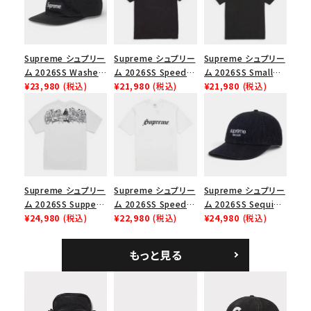
並び順
Supreme シュプリー
Supreme シュプリー
Supreme シュプリー
ム 2026SS Washed
ム 2026SS Speed
ム 2026SS Small
価格から探す
Chino Twill Camp
¥23,980
(税込)
Tee スピードTシャツ
¥21,980
(税込)
Box Tee スモールボ
¥21,980
(税込)
Cap ウォッシュド チ
ブラック
ックスTシャツ ブラッ
円 ～
円
ノツイル キャンプキャ
ク
ップ ブラック
在庫のない商品を表示する
絞り込んで検索する
Supreme シュプリー
Supreme シュプリー
Supreme シュプリー
ム 2026SS Supper
ム 2026SS Speed
ム 2026SS Sequin
Tee サパーTシャツ
¥24,980
(税込)
Tee スピードTシャツ
¥22,980
(税込)
Denim Classic
¥24,980
(税込)
ホワイト
ホワイト
Logo 6-Panel シ
ークインデニム クラ
もっと見る
シックロゴ 6パネルキ
ャップ ブラック