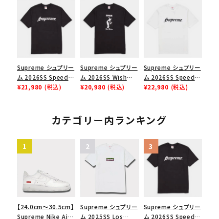
Box Logo Tee ファ
リーム ナイキエアフォ
ックスTシャツ ブラッ
イヤーリリーフボック
ース１スニーカー シ
ク
スロゴTシャツ ホワ
ューズ ホワイト
イト 白
Supreme シュプリー
Supreme シュプリー
Supreme シュプリー
ム 2026SS Speed
ム 2026SS Wish
ム 2026SS Speed
Tee スピードTシャツ
¥21,980
(税込)
Tee ウィッシュTシ
¥20,980
(税込)
Tee スピードTシャツ
¥22,980
(税込)
ブラック
ャツ ブラック
ホワイト
カテゴリー内ランキング
【24.0cm～30.5cm】
Supreme シュプリー
Supreme シュプリー
Supreme Nike Air
ム 2025SS Los
ム 2026SS Speed