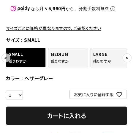
パンツ・ショーツ
なら
月々5,660円
から。分割手数料無料
アクセサリー
COLLABORATION BRAND
サイズごとに価格が異なりますので、ご確認ください
サイズ
SMALL
SEASON
SMALL
MEDIUM
LARGE
CONTENTS
残りわずか
残りわずか
残りわずか
ACCOUNT MENU
カラー
ヘザーグレー
ようこそ ゲスト 様
お気に入りに登録する
meeting_room
person
ログイン
会員登録
カートに入れる
Follow us