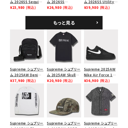
ム 2026SS Sequin
ム 2026SS
ム 2026SS Utility
Denim Classic
¥23,980
(税込)
Pigment Coated S
¥26,980
(税込)
Bag ユーティリティ
¥39,980
(税込)
Logo 6-Panel シ
Logo 6-Panel ピグ
バッグ ブラック
ークインデニム クラ
メントコーテッド Sロ
もっと見る
シックロゴ 6パネルキ
ゴ 6パネル ネイビー
ャップ ナチュラル
Supreme シュプリー
Supreme シュプリー
Supreme 2025AW
ム 2025AW Denim
ム 2025AW Skull
Nike Air Force 1
Shoulder Bag デニ
¥37,980
(税込)
Tee スカル Tシャツ
¥20,980
(税込)
Low シュプリーム ナ
¥36,980
(税込)
ム ショルダーバッグ
ブラック
イキエアフォース１ス
ブラック
ニーカー シューズ ブ
ラック
Supreme シュプリー
Supreme シュプリー
Supreme シュプリー