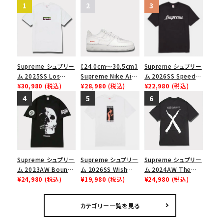
Supreme シュプリー
【24.0cm～30.5cm】
Supreme シュプリー
ム 2025SS Los
Supreme Nike Air
ム 2026SS Speed
Angeles Fire Relief
¥30,980
(税込)
Force 1 Low シュプ
¥28,980
(税込)
Tee スピードTシャツ
¥22,980
(税込)
Box Logo Tee ファ
リーム ナイキエアフォ
ブラック
イヤーリリーフボック
ース１スニーカー シ
スロゴTシャツ ホワ
ューズ ホワイト
イト 白
Supreme シュプリー
Supreme シュプリー
Supreme シュプリー
ム 2023AW Bounty
ム 2026SS Wish
ム 2024AW The
Hunter Skulls Tee
¥24,980
(税込)
Tee ウィッシュTシ
¥19,980
(税込)
North Face S/S
¥24,980
(税込)
バウンティハンタース
ャツ ホワイト
Top Tee ノースフェ
カルズTシャツ ブラッ
イスショートスリーブ
カテゴリー一覧を見る
ク 黒
トップTシャツ ブラッ
ク 黒