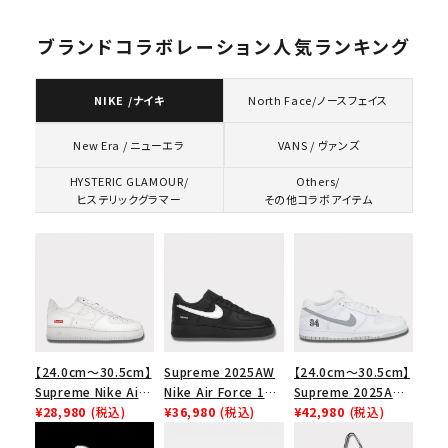
ブランドコラボレーション人気ランキング
NIKE /ナイキ
North Face/ノースフェイス
VANS / ヴァンズ
New Era / ニューエラ
HYSTERIC GLAMOUR/
Others/
ヒステリックグラマー
その他コラボアイテム
【24.0cm～30.5cm】
Supreme 2025AW
【24.0cm～30.5cm】
Supreme Nike Air
Nike Air Force 1
Supreme 2025AW
Force 1 Low シュプ
¥28,980
(税込)
Low シュプリーム ナ
¥36,980
(税込)
Nike SB Dunk Low
¥42,980
(税込)
リーム ナイキエアフォ
イキエアフォース１ス
ナイキ SB ダンク ロ