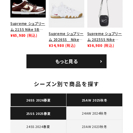
ース１スニーカー シ
ニーカー シューズ ブ
ー スニーカー ホワイ
ューズ ホワイト
ラック
ト
Supreme シュプリー
ム 21SS Nike SB
Supreme シュプリー
Supreme シュプリー
Dunk Low ナイキSB
¥65,980
(税込)
ム 2026SS Nike
ム 2025SS Nike
ダンクロウ スニーカ
SB Air Max 2 CB 94
¥34,980
(税込)
Leather Shoulder
¥36,980
(税込)
ー ブラウン
Low SP ナイキ SB
Bag ナイキレザーシ
エアマックス2 CB 94
ョルダーバッグ ブラッ
もっと見る
ロー SP ホワイト
ク 黒
キーワードから探す
search
シーズン別で商品を探す
人気ワード
2026SS
2025AW
2025SS
Tシャツ・ロングスリーブ
キャップ・ハット
パーカー・クルーネック
26SS 2026春夏
25AW 2025秋冬
ショルダー・ウエストバッグ
ボックスロゴ
ブラックスウェット
24AW 2024秋冬
25SS 2025春夏
カテゴリーから探す
24SS 2024春夏
23AW 2023秋冬