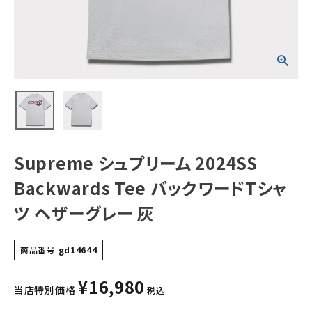
Tシャツ ヘザーグ
レー 灰
NEW ITEMS
CATEGORY
Tシャツ・ロングスリーブ
パーカー・トレーナー
ジャケット・アウター
Supreme シュプリーム 2024SS
キャップ・ハット
Backwards Tee バックワードTシャ
ニット帽・ビーニー
ツ ヘザーグレー 灰
バックパック・リュック
商品番号
gd14644
その他バッグ類
¥
16,980
スニーカー・ブーツ
当店特別価格
税込