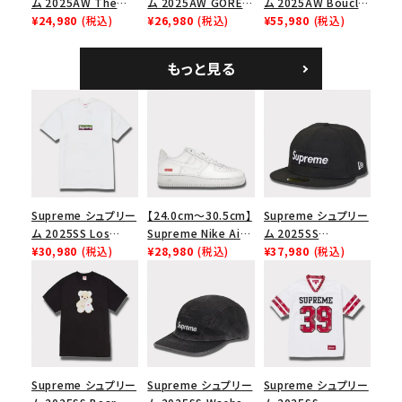
ム 2025AW The
ム 2025AW GORE-
ム 2025AW Boucle
Exorcist Mother
¥24,980
(税込)
TEX Zip Pocket
¥26,980
(税込)
Baseball Jersey ブ
¥55,980
(税込)
L/S Tee エクソシス
Camp Cap ゴアテッ
ークレ ベースボール
ト マザー ロングスリ
クス ジップ ポケット
ジャージ ブラック
もっと見る
ーブTシャツ ホワイ
キャンプ キャップ リ
ト
アルツリーAPカモ
Supreme シュプリー
【24.0cm～30.5cm】
Supreme シュプリー
ム 2025SS Los
Supreme Nike Air
ム 2025SS
Angeles Fire Relief
¥30,980
(税込)
Force 1 Low シュプ
¥28,980
(税込)
Championship Box
¥37,980
(税込)
Box Logo Tee ファ
リーム ナイキエアフォ
Logo New Era Cap
イヤーリリーフボック
ース１スニーカー シ
チャンピオンシップボ
スロゴTシャツ ホワ
ューズ ホワイト
ックスロゴニューエラ
イト 白
キャップ ブラック 黒
Supreme シュプリー
Supreme シュプリー
Supreme シュプリー