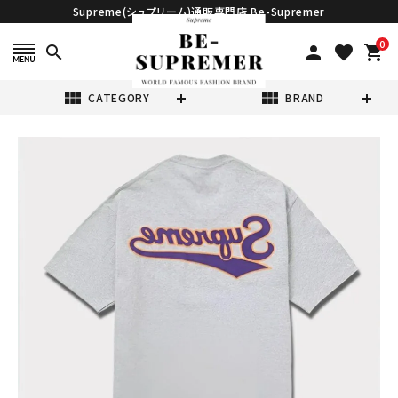
Supreme(シュプリーム)通販専門店 Be-Supremer
0
search
person
favorite
shopping_cart
view_module
view_module
CATEGORY
BRAND
search
Supreme シュプ
リーム 2024SS
Backwards
¥15,980
(税込)
Tee バックワード