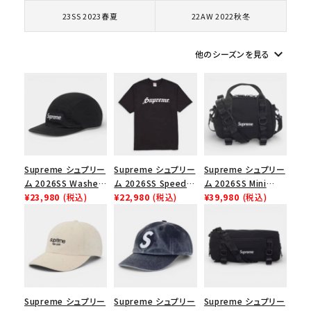
コラボレーションブランドから探す
23SS 2023春夏
22AW 2022秋冬
シーズンから探す
keyboard_arrow_down
他のシーズンを見る
並び順
価格から探す
円 ～
円
Supreme シュプリー
Supreme シュプリー
Supreme シュプリー
ム 2026SS Washed
ム 2026SS Speed
ム 2026SS Mini
在庫のない商品を表示する
Chino Twill Camp
¥23,980
(税込)
Tee スピードTシャツ
¥22,980
(税込)
Duffle Bag ミニダッ
¥39,980
(税込)
Cap ウォッシュド チ
ブラック
フルバッグ ブラック
ノツイル キャンプキャ
絞り込んで検索する
ップ ブラック
Supreme シュプリー
Supreme シュプリー
Supreme シュプリー