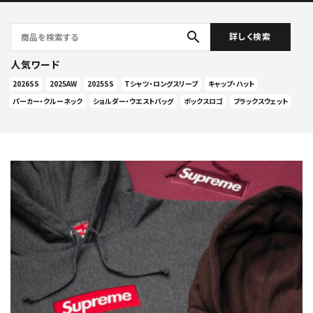
search
詳しく検索
人気ワード
2026SS
2025AW
2025SS
Tシャツ・ロングスリーブ
キャップ・ハット
パーカー・クルーネック
ショルダー・ウエストバッグ
ボックスロゴ
ブラックスウェット