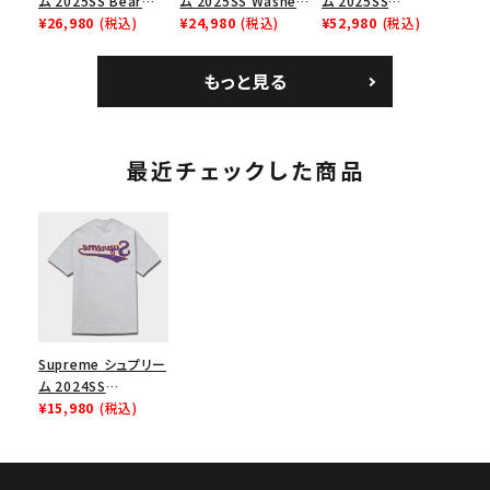
ム 2025SS Bear
ム 2025SS Washed
ム 2025SS
Tee ベア Tシャツ ブ
¥26,980
(税込)
Chino Twill Camp
¥24,980
(税込)
Bandana Football
¥52,980
(税込)
ラック 黒
Cap ウォッシュチノツ
Jersey バンダナ フッ
イルキャンプキャップ
トボール ジャージ ホ
もっと見る
ブラック 黒
ワイト
最近チェックした商品
Supreme シュプリー
ム 2024SS
Backwards Tee バ
¥15,980
(税込)
ックワードTシャツ ヘ
ザーグレー 灰