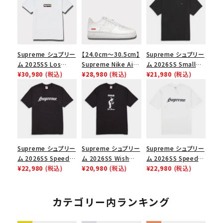
Supreme シュプリー
【24.0cm～30.5cm】
Supreme シュプリー
ム 2025SS Los
Supreme Nike Air
ム 2026SS Small
Angeles Fire Relief
¥30,980
(税込)
Force 1 Low シュプ
¥28,980
(税込)
Box Tee スモールボ
¥21,980
(税込)
Box Logo Tee ファ
リーム ナイキエアフォ
ックスTシャツ ブラッ
イヤーリリーフボック
ース１スニーカー シ
ク
スロゴTシャツ ホワ
ューズ ホワイト
イト 白
Supreme シュプリー
Supreme シュプリー
Supreme シュプリー
ム 2026SS Speed
ム 2026SS Wish
ム 2026SS Speed
Tee スピードTシャツ
¥22,980
(税込)
Tee ウィッシュTシ
¥20,980
(税込)
Tee スピードTシャツ
¥22,980
(税込)
ブラック
ャツ ブラック
ホワイト
カテゴリー内ランキング