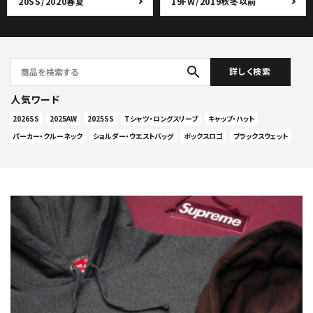
20SS/2020春夏
19FW/2019秋冬以前
search
詳しく検索
人気ワード
2026SS
2025AW
2025SS
Tシャツ・ロングスリーブ
キャップ・ハット
パーカー・クルーネック
ショルダー・ウエストバッグ
ボックスロゴ
ブラックスウェット