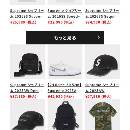
Supreme シュプリー
Supreme シュプリー
Supreme シュプリー
ム 2026SS Supper
ム 2026SS Speed
ム 2026SS Sequin
Tee サパーTシャツ
¥26,980
(税込)
Tee スピードTシャツ
¥22,980
(税込)
Denim Classic
¥24,980
(税込)
ホワイト
ホワイト
Logo 6-Panel シ
ークインデニム クラ
もっと見る
シックロゴ 6パネルキ
ャップ ブラック
Supreme シュプリー
【24.0cm～30.5cm】
Supreme シュプリー
ム 2025AW Denim
Supreme 2025AW
ム 2025AW
Shoulder Bag デニ
¥37,980
(税込)
Nike SB Dunk Low
¥42,980
(税込)
Pigment Coated
¥27,980
(税込)
ム ショルダーバッグ
ナイキ SB ダンク ロ
2-Tone S Logo 6-
ブラック
ー スニーカー ホワイ
Panel Cap ピグメン
ト
トコーテッド 2トーン
エスロゴ 6パネルキャ
ップ ブラック