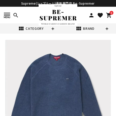
Supreme(シュプリーム)通販専門店 Be-Supremer
0
search
person
favorite
shopping_cart
view_module
view_module
CATEGORY
BRAND
search
Supreme シュプ
リーム 2024AW
Terry Small
¥40,980
(税込)
Box Sweater テ