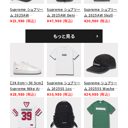
Supreme シュプリー
Supreme シュプリー
Supreme シュプリー
ム 2025AW
ム 2025AW Denim
ム 2025AW Skull
Overdyed Camp
¥23,980
(税込)
Backpack デニム バ
¥47,980
(税込)
Tee スカル Tシャ
¥20,980
(税込)
Cap オーバーダイド
ックパック ブラック
ツ ウッドランドカモ
キャンプキャップ ブ
もっと見る
ラック
【24.0cm～30.5cm】
Supreme シュプリー
Supreme シュプリー
Supreme Nike Air
ム 2025SS Los
ム 2025SS Washed
Force 1 Low シュプ
¥28,980
(税込)
Angeles Fire Relief
¥30,980
(税込)
Chino Twill Camp
¥24,980
(税込)
リーム ナイキエアフォ
Box Logo Tee ファ
Cap ウォッシュチノツ
ース１スニーカー シ
イヤーリリーフボック
イルキャンプキャップ
ューズ ホワイト
スロゴTシャツ ホワ
ブラック 黒
イト 白