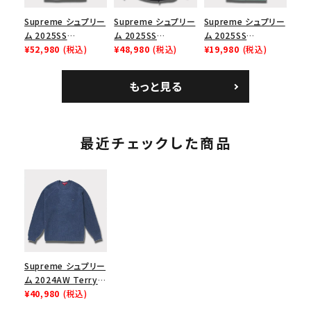
Supreme シュプリー
Supreme シュプリー
Supreme シュプリー
ム 2025SS
ム 2025SS
ム 2025SS
Bandana Football
¥52,980
(税込)
Backpack バックパッ
¥48,980
(税込)
Homerun Tee ホー
¥19,980
(税込)
Jersey バンダナ フッ
ク ブラック 黒
ムランTシャツ ライト
トボール ジャージ ホ
パイン
もっと見る
ワイト
最近チェックした商品
Supreme シュプリー
ム 2024AW Terry
Small Box
¥40,980
(税込)
Sweater テリースモ