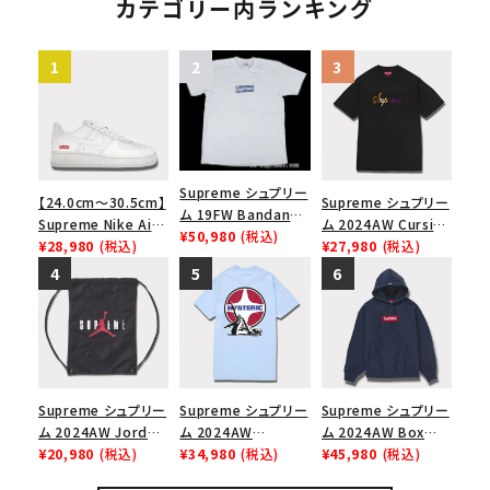
カテゴリー内ランキング
Supreme シュプリー
【24.0cm～30.5cm】
Supreme シュプリー
ム 19FW Bandana
Supreme Nike Air
ム 2024AW Cursive
Box Logo Tee バン
¥50,980
(税込)
Force 1 Low シュプ
¥28,980
(税込)
S/S Top カーシブシ
¥27,980
(税込)
ダナボックスロゴTシ
リーム ナイキエアフォ
ョートスリーブトップ
ャツ ホワイト
ース１スニーカー シ
Tシャツ ブラック 黒
ューズ ホワイト
Supreme シュプリー
Supreme シュプリー
Supreme シュプリー
ム 2024AW Jordan
ム 2024AW
ム 2024AW Box
Drawstring Bag ジ
¥20,980
(税込)
Hysteric Glamour
¥34,980
(税込)
Logo Hooded
¥45,980
(税込)
ョーダンドローストリ
Pin Up Tee ヒステリ
Sweatshirt ボック