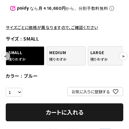
パンツ・ショーツ
なら
月々16,660円
から。分割手数料無料
アクセサリー
COLLABORATION BRAND
サイズごとに価格が異なりますので、ご確認ください
サイズ
SMALL
SEASON
SMALL
MEDIUM
LARGE
CONTENTS
残りわずか
残りわずか
残りわずか
ACCOUNT MENU
カラー
ブルー
ようこそ ゲスト 様
お気に入りに登録する
meeting_room
person
ログイン
会員登録
カートに入れる
Follow us