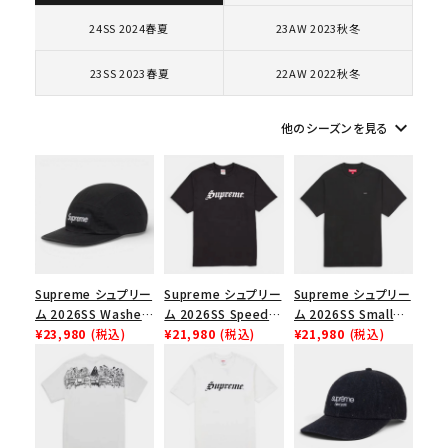
コラボレーションブランドから探す
24SS 2024春夏
23AW 2023秋冬
23SS 2023春夏
22AW 2022秋冬
シーズンから探す
keyboard_arrow_down
他のシーズンを見る
並び順
価格から探す
円 ～
円
Supreme シュプリー
Supreme シュプリー
Supreme シュプリー
在庫のない商品を表示する
ム 2026SS Washed
ム 2026SS Speed
ム 2026SS Small
Chino Twill Camp
¥23,980
(税込)
Tee スピードTシャツ
¥21,980
(税込)
Box Tee スモールボ
¥21,980
(税込)
絞り込んで検索する
Cap ウォッシュド チ
ブラック
ックスTシャツ ブラッ
ノツイル キャンプキャ
ク
ップ ブラック