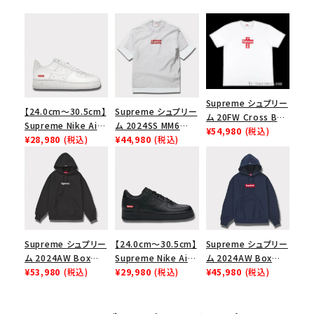
Supreme シュプリー
【24.0cm～30.5cm】
Supreme シュプリー
ム 20FW Cross Box
Supreme Nike Air
ム 2024SS MM6
Logo Tee クロスボ
¥54,980
(税込)
Force 1 Low シュプ
¥28,980
(税込)
Maison Margiela
¥44,980
(税込)
ックスロゴＴシャツ ホ
リーム ナイキエアフォ
Box Logo Tee MM6
ワイト
ース１スニーカー シ
メゾンマルジェラボッ
ューズ ホワイト
クスロゴTシャツ ホ
ワイト 白
Supreme シュプリー
【24.0cm～30.5cm】
Supreme シュプリー
ム 2024AW Box
Supreme Nike Air
ム 2024AW Box
Logo Hooded
¥53,980
(税込)
Force 1 Low シュプ
¥29,980
(税込)
Logo Hooded
¥45,980
(税込)
Sweatshirt ボック
リーム ナイキエアフォ
Sweatshirt ボック
スロゴフードパーカー
ース１スニーカー シ
スロゴフードパーカー
ブラック 黒
ューズ ブラック
ネイビー 紺