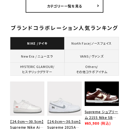
ングバッグ バックパッ
ックグラマーピンアッ
スロゴフードパーカー
カテゴリー一覧を見る
ク ブラック 黒
プTシャツ パウダーブ
ネイビー 紺
ルー
ブランドコラボレーション人気ランキング
NIKE /ナイキ
North Face/ノースフェイス
VANS / ヴァンズ
New Era / ニューエラ
HYSTERIC GLAMOUR/
Others/
ヒステリックグラマー
その他コラボアイテム
Supreme シュプリー
ム 21SS Nike SB
【24.0cm～30.5cm】
【24.0cm～30.5cm】
Dunk Low ナイキSB
¥65,980
(税込)
Supreme Nike Air
Supreme 2025AW
ダンクロウ スニーカ