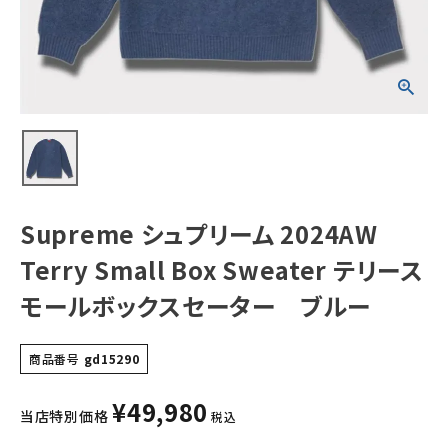
リースモールボッ
クスセーター ブ
ルー
NEW ITEMS
CATEGORY
Tシャツ・ロングスリーブ
パーカー・トレーナー
ジャケット・アウター
Supreme シュプリーム 2024AW
キャップ・ハット
Terry Small Box Sweater テリース
ニット帽・ビーニー
モールボックスセーター ブルー
バックパック・リュック
商品番号
gd15290
その他バッグ類
¥
49,980
スニーカー・ブーツ
当店特別価格
税込