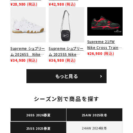
Force 1 Low シュプ
¥28,980
(税込)
Nike SB Dunk Low
¥42,980
(税込)
ー ブラウン
リーム ナイキエアフォ
ナイキ SB ダンク ロ
ース１スニーカー シ
ー スニーカー ホワイ
ューズ ホワイト
ト
Supreme 21FW
Nike Cross Trainer
Supreme シュプリー
Supreme シュプリー
Low ナイキクロスト
¥26,980
(税込)
ム 2026SS Nike
ム 2025SS Nike
レイナーロウ シュー
SB Air Max 2 CB 94
¥34,980
(税込)
Leather Shoulder
¥36,980
(税込)
ズ ブラック
Low SP ナイキ SB
Bag ナイキレザーシ
エアマックス2 CB 94
ョルダーバッグ ブラッ
もっと見る
ロー SP ホワイト
ク 黒
キーワードから探す
search
シーズン別で商品を探す
人気ワード
2026SS
2025AW
2025SS
Tシャツ・ロングスリーブ
キャップ・ハット
パーカー・クルーネック
ショルダー・ウエストバッグ
ボックスロゴ
ブラックスウェット
26SS 2026春夏
25AW 2025秋冬
カテゴリーから探す
24AW 2024秋冬
25SS 2025春夏