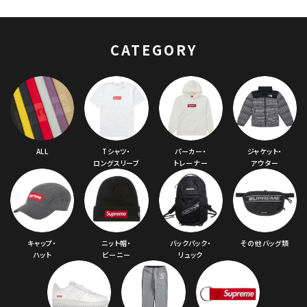
ールボックスセータ
ー ブルー
CATEGORY
ALL
Tシャツ・
パーカー・
ジャケット・
ロングスリーブ
トレーナー
アウター
キャップ・
ニット帽・
バックパック・
その他バッグ類
ハット
ビーニー
リュック