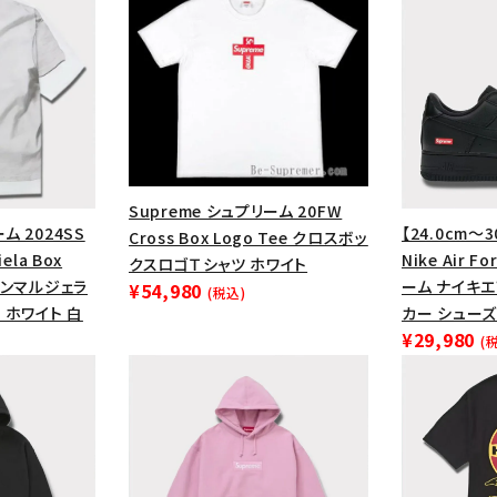
円 ～
円
Tシャツ・ロングスリーブ
キャ
パーカー・クルーネック
ショル
ボックスロゴ
ブラックスウェッ
在庫のない商品を表示する
Supreme シュプリーム 20FW
絞り込んで検索する
ム 2024SS
【24.0cm～3
Cross Box Logo Tee クロスボッ
ela Box
Nike Air F
クスロゴＴシャツ ホワイト
メゾンマルジェラ
ーム ナイキ
¥54,980
(税込)
 ホワイト 白
カー シューズ
¥29,980
(