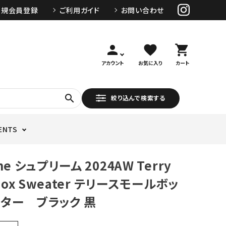
新規会員登録
ご利用ガイド
お問い合わせ
person
favorite
shopping_cart
アカウント
お気に入り
カート
search
絞り込んで検索する
ENTS
me シュプリーム 2024AW Terry
 Box Sweater テリースモールボッ
ター ブラック 黒