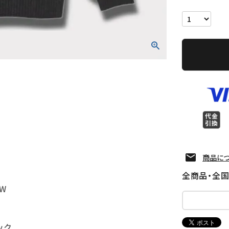
商品に
全商品・全
AW
ック