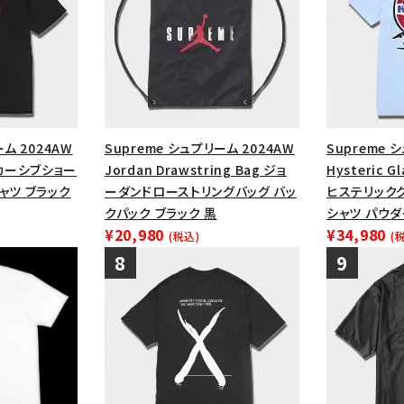
ーム 2024AW
Supreme シュプリーム 2024AW
Supreme 
op カーシブショー
Jordan Drawstring Bag ジョ
Hysteric G
ャツ ブラック
ーダンドローストリングバッグ バッ
ヒステリック
クパック ブラック 黒
シャツ パウ
¥20,980
¥34,980
(税込)
(