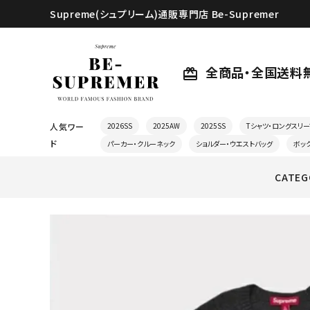
Supreme(シュプリーム)通販専門店 Be-Supremer
全商品・全国送料
card_giftcard
人気ワー
2026SS
2025AW
2025SS
Tシャツ・ロングスリー
ド
パーカー・クルーネック
ショルダー・ウエストバッグ
ボッ
CATEG
search