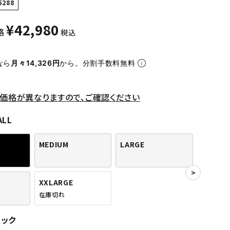
5288
¥
42,980
格
税込
なら
月々14,326円
から。分割手数料無料
価格が異なりますので、ご確認ください
ALL
MEDIUM
LARGE
XXLARGE
在庫切れ
ラック