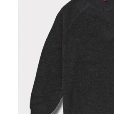
Supreme
シュプリー
ム
¥40,980
2024AW
(税込)
Terry
Small
Box
Sweater
テリースモ
ールボック
NEW ITEMS
スセータ
ー ブラッ
ク 黒
CATEGORY
Tシャツ・ロングスリーブ
パーカー・トレーナー
ジャケット・アウター
キャップ・ハット
ニット帽・ビーニー