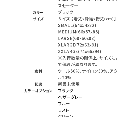
スセーター
meeting_room
person
ログイン
会員登録
ブラック
カラー
サイズ 【着丈x身幅x裄丈(cm)】
サイズ
SMALL(64x54x82)
Follow us
MEDIUM(66x57x85)
LARGE(68x60x88)
XLARGE(72x63x91)
XXLARGE(74x66x94)
※入荷数量の関係上、サイズに
て値段が異なります。
ウール50%、ナイロン30%、ア
素材
ル20%
新品未使用
状態
ブラック
カラーオプション
ヘザーグレー
ブルー
ラスト
グリーン