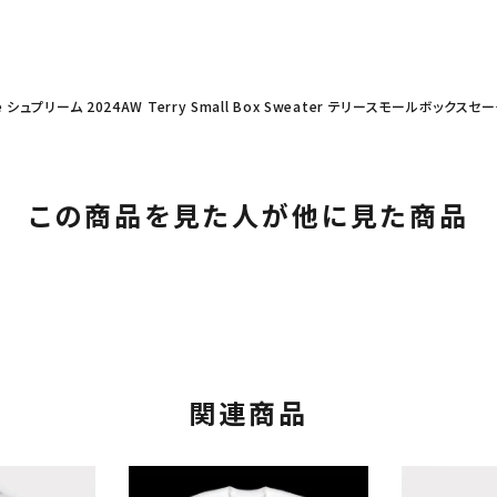
e シュプリーム 2024AW Terry Small Box Sweater テリースモールボックス
この商品を見た人が他に見た商品
カテゴリーから探す
コラボレーションブ
rch
関連商品
価格から探す
人気ワード
2026SS
2025AW
2025S