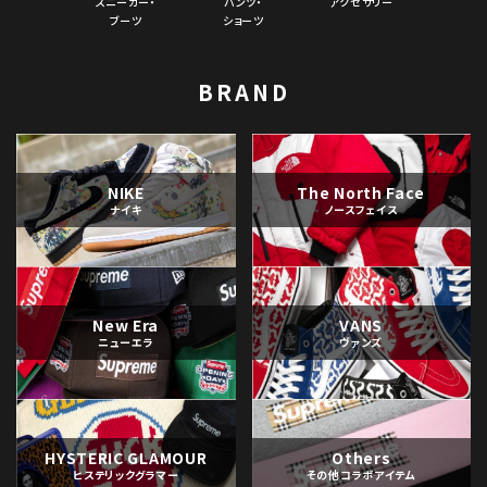
スニーカー・
パンツ・
アクセサリー
ブーツ
ショーツ
BRAND
NIKE
The North Face
ナイキ
ノースフェイス
New Era
VANS
ニューエラ
ヴァンズ
HYSTERIC GLAMOUR
Others
ヒステリックグラマー
その他コラボアイテム