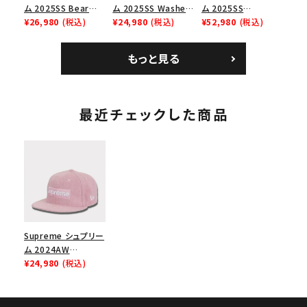
ム 2025SS Bear
ム 2025SS Washed
ム 2025SS
Tee ベア Tシャツ ブ
¥26,980
(税込)
Chino Twill Camp
¥24,980
(税込)
Bandana Football
¥52,980
(税込)
ラック 黒
Cap ウォッシュチノツ
Jersey バンダナ フッ
イルキャンプキャップ
トボール ジャージ ホ
もっと見る
ブラック 黒
ワイト
最近チェックした商品
Supreme シュプリー
ム 2024AW
Brushed Wool Box
¥24,980
(税込)
Logo New Era Cap
ブラッシュウールボッ
クスロゴニューエラキ