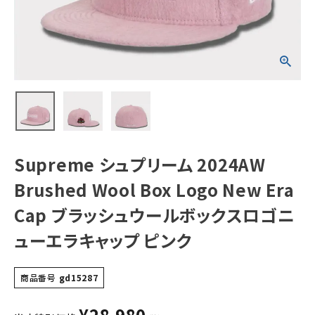
Era Cap ブラッ
シュウールボック
スロゴニューエラ
NEW ITEMS
キャップ ピンク
CATEGORY
Tシャツ・ロングスリーブ
パーカー・トレーナー
ジャケット・アウター
Supreme シュプリーム 2024AW
キャップ・ハット
Brushed Wool Box Logo New Era
ニット帽・ビーニー
Cap ブラッシュウールボックスロゴニ
ューエラキャップ ピンク
バックパック・リュック
その他バッグ類
商品番号
gd15287
スニーカー・ブーツ
¥
28,980