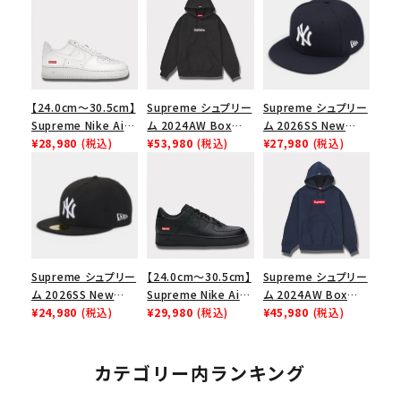
【24.0cm～30.5cm】
Supreme シュプリー
Supreme シュプリー
Supreme Nike Air
ム 2024AW Box
ム 2026SS New
Force 1 Low シュプ
¥28,980
(税込)
Logo Hooded
¥53,980
(税込)
York Yankees New
¥27,980
(税込)
リーム ナイキエアフォ
Sweatshirt ボック
Era Cap ニューヨー
ース１スニーカー シ
スロゴフードパーカー
クヤンキース ニュー
ューズ ホワイト
ブラック 黒
エラ キャップ ネイビ
ー
Supreme シュプリー
【24.0cm～30.5cm】
Supreme シュプリー
ム 2026SS New
Supreme Nike Air
ム 2024AW Box
York Yankees New
¥24,980
(税込)
Force 1 Low シュプ
¥29,980
(税込)
Logo Hooded
¥45,980
(税込)
Era Cap ニューヨー
リーム ナイキエアフォ
Sweatshirt ボック
クヤンキース ニュー
ース１スニーカー シ
スロゴフードパーカー
エラ キャップ ブラック
ューズ ブラック
ネイビー 紺
カテゴリー内ランキング