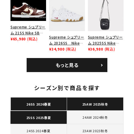
ース１スニーカー シ
ニーカー シューズ ブ
ー スニーカー ホワイ
ューズ ホワイト
ラック
ト
Supreme シュプリー
ム 21SS Nike SB
Supreme シュプリー
Supreme シュプリー
Dunk Low ナイキSB
¥65,980
(税込)
ム 2026SS Nike
ム 2025SS Nike
ダンクロウ スニーカ
SB Air Max 2 CB 94
¥34,980
(税込)
Leather Shoulder
¥36,980
(税込)
ー ブラウン
Low SP ナイキ SB
Bag ナイキレザーシ
エアマックス2 CB 94
ョルダーバッグ ブラッ
もっと見る
ロー SP ホワイト
ク 黒
キーワードから探す
search
シーズン別で商品を探す
人気ワード
2026SS
2025AW
2025SS
Tシャツ・ロングスリーブ
キャップ・ハット
パーカー・クルーネック
26SS 2026春夏
25AW 2025秋冬
ショルダー・ウエストバッグ
ボックスロゴ
ブラックスウェット
カテゴリーから探す
24AW 2024秋冬
25SS 2025春夏
24SS 2024春夏
23AW 2023秋冬