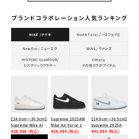
キャップ ブラック 黒
ー
ブランドコラボレーション人気ランキング
NIKE /ナイキ
North Face/ノースフェイス
VANS / ヴァンズ
New Era / ニューエラ
HYSTERIC GLAMOUR/
Others/
ヒステリックグラマー
その他コラボアイテム
【24.0cm～30.5cm】
Supreme 2025AW
【24.0cm～30.5cm】
Supreme Nike Air
Nike Air Force 1
Supreme 2025AW
Force 1 Low シュプ
¥28,980
(税込)
Low シュプリーム ナ
¥36,980
(税込)
Nike SB Dunk Low
¥42,980
(税込)
リーム ナイキエアフォ
イキエアフォース１ス
ナイキ SB ダンク ロ