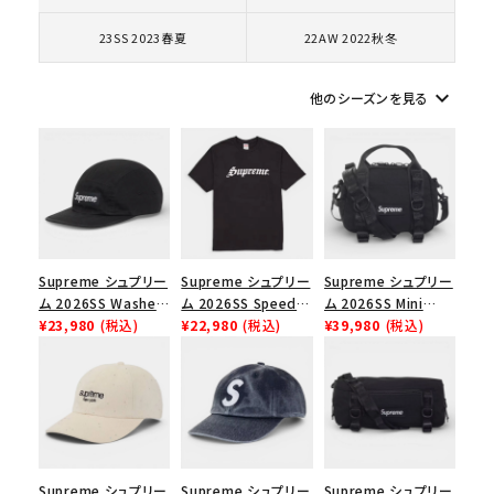
コラボレーションブランドから探す
23SS 2023春夏
22AW 2022秋冬
シーズンから探す
keyboard_arrow_down
他のシーズンを見る
並び順
価格から探す
円 ～
円
Supreme シュプリー
Supreme シュプリー
Supreme シュプリー
ム 2026SS Washed
ム 2026SS Speed
ム 2026SS Mini
在庫のない商品を表示する
Chino Twill Camp
¥23,980
(税込)
Tee スピードTシャツ
¥22,980
(税込)
Duffle Bag ミニダッ
¥39,980
(税込)
Cap ウォッシュド チ
ブラック
フルバッグ ブラック
絞り込んで検索する
ノツイル キャンプキャ
ップ ブラック
Supreme シュプリー
Supreme シュプリー
Supreme シュプリー