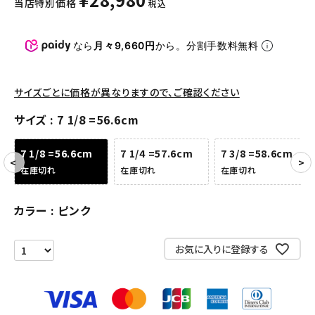
当店特別価格
税込
パンツ・ショーツ
アクセサリー
なら
月々9,660円
から。分割手数料無料
COLLABORATION BRAND
サイズごとに価格が異なりますので、ご確認ください
SEASON
サイズ
7 1/8 =56.6cm
CONTENTS
7 1/8 =56.6cm
7 1/4 =57.6cm
7 3/8 =58.6cm
在庫切れ
在庫切れ
在庫切れ
ACCOUNT MENU
ようこそ ゲスト 様
カラー
ピンク
meeting_room
person
ログイン
会員登録
お気に入りに登録する
Follow us