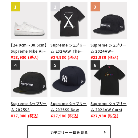
【24.0cm～30.5cm】
Supreme シュプリー
Supreme シュプリー
Supreme Nike Air
ム 2024AW The
ム 2024AW
Force 1 Low シュプ
¥28,980
(税込)
North Face S/S
¥24,980
(税込)
Brushed Wool Box
¥21,980
(税込)
リーム ナイキエアフォ
Top Tee ノースフェ
Logo New Era Cap
ース１スニーカー シ
イスショートスリーブ
ブラッシュウールボッ
ューズ ホワイト
トップTシャツ ブラッ
クスロゴニューエラキ
ク 黒
ャップ ブラック 黒
Supreme シュプリー
Supreme シュプリー
Supreme シュプリー
ム 2025SS
ム 2026SS New
ム 2024AW Cursive
Championship Box
¥37,980
(税込)
York Yankees New
¥27,980
(税込)
S/S Top カーシブシ
¥27,980
(税込)
Logo New Era Cap
Era Cap ニューヨー
ョートスリーブトップ
チャンピオンシップボ
クヤンキース ニュー
Tシャツ ブラック 黒
カテゴリー一覧を見る
ックスロゴニューエラ
エラ キャップ ネイビ