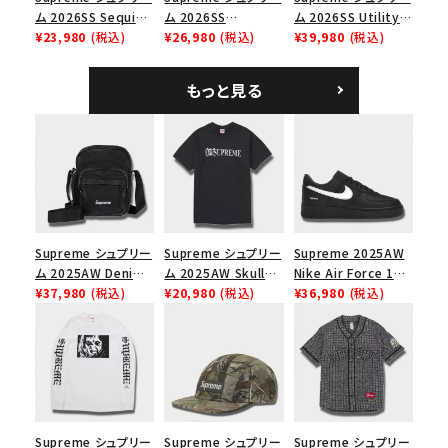
ム 2026SS Sequin
ム 2026SS
ム 2026SS Utility
Denim Classic
¥23,980
(税込)
Pigment Coated S
¥26,980
(税込)
Bag ユーティリティ
¥39,980
(税込)
Logo 6-Panel シ
Logo 6-Panel ピグ
バッグ ブラック
ークインデニム クラ
メントコーテッド Sロ
もっと見る
シックロゴ 6パネルキ
ゴ 6パネル ネイビー
ャップ ナチュラル
Supreme シュプリー
Supreme シュプリー
Supreme 2025AW
ム 2025AW Denim
ム 2025AW Skull
Nike Air Force 1
Shoulder Bag デニ
¥37,980
(税込)
Tee スカル Tシャツ
¥20,980
(税込)
Low シュプリーム ナ
¥36,980
(税込)
ム ショルダーバッグ
ブラック
イキエアフォース１ス
ブラック
ニーカー シューズ ブ
ラック
Supreme シュプリー
Supreme シュプリー
Supreme シュプリー