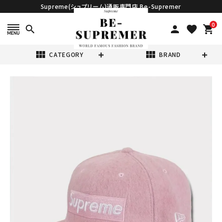
Supreme(シュプリーム)通販専門店 Be-Supremer
0
search
person
favorite
shopping_cart
view_module
view_module
CATEGORY
BRAND
search
Supreme シュプ
リーム 2024AW
Brushed Wool
¥24,980
(税込)
Box Logo New