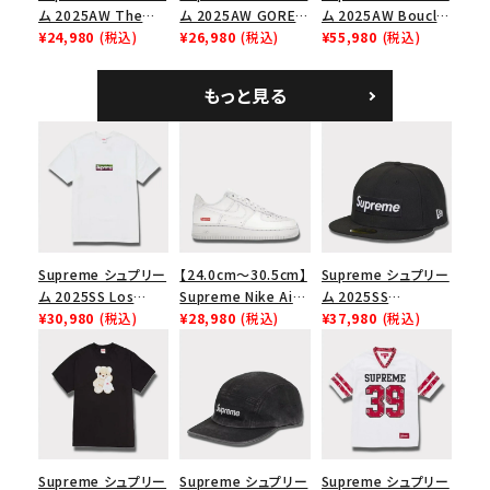
ム 2025AW The
ム 2025AW GORE-
ム 2025AW Boucle
Exorcist Mother
¥24,980
(税込)
TEX Zip Pocket
¥26,980
(税込)
Baseball Jersey ブ
¥55,980
(税込)
L/S Tee エクソシス
Camp Cap ゴアテッ
ークレ ベースボール
ト マザー ロングスリ
クス ジップ ポケット
ジャージ ブラック
もっと見る
ーブTシャツ ホワイ
キャンプ キャップ リ
ト
アルツリーAPカモ
Supreme シュプリー
【24.0cm～30.5cm】
Supreme シュプリー
ム 2025SS Los
Supreme Nike Air
ム 2025SS
Angeles Fire Relief
¥30,980
(税込)
Force 1 Low シュプ
¥28,980
(税込)
Championship Box
¥37,980
(税込)
Box Logo Tee ファ
リーム ナイキエアフォ
Logo New Era Cap
イヤーリリーフボック
ース１スニーカー シ
チャンピオンシップボ
スロゴTシャツ ホワ
ューズ ホワイト
ックスロゴニューエラ
イト 白
キャップ ブラック 黒
Supreme シュプリー
Supreme シュプリー
Supreme シュプリー