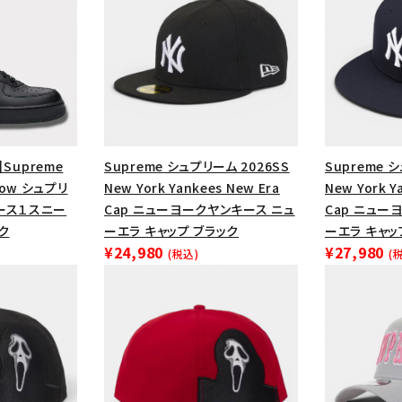
円 ～
円
Tシャツ・ロングスリーブ
キャ
パーカー・クルーネック
ショル
ボックスロゴ
ブラックスウェッ
在庫のない商品を表示する
】Supreme
Supreme シュプリーム 2026SS
Supreme 
絞り込んで検索する
1 Low シュプリ
New York Yankees New Era
New York Y
ース１スニー
Cap ニューヨークヤンキース ニュ
Cap ニュー
ク
ーエラ キャップ ブラック
ーエラ キャッ
¥24,980
¥27,980
(税込)
(