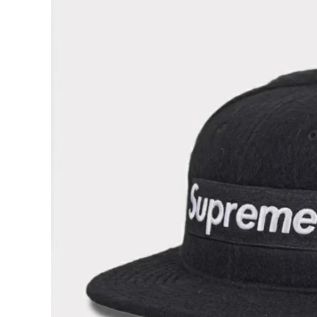
Supreme
シュプリー
ム
¥21,980
2024AW
(税込)
Brushed
Wool
Box
Logo
New Era
Cap ブラ
NEW ITEMS
ッシュウー
ルボックス
ロゴニュー
エラキャッ
CATEGORY
プ ブラッ
ク 黒
Tシャツ・ロングスリーブ
パーカー・トレーナー
ジャケット・アウター
キャップ・ハット
ニット帽・ビーニー