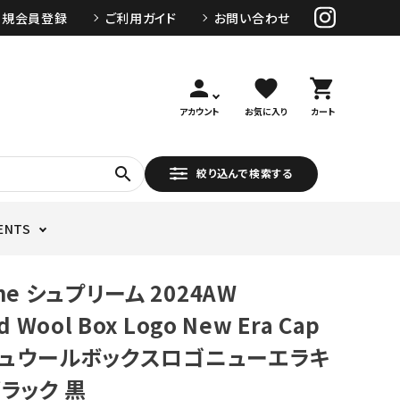
新規会員登録
ご利用ガイド
お問い合わせ
person
favorite
shopping_cart
アカウント
お気に入り
カート
search
絞り込んで検索する
ENTS
me シュプリーム 2024AW
d Wool Box Logo New Era Cap
シュウールボックスロゴニューエラキ
ブラック 黒