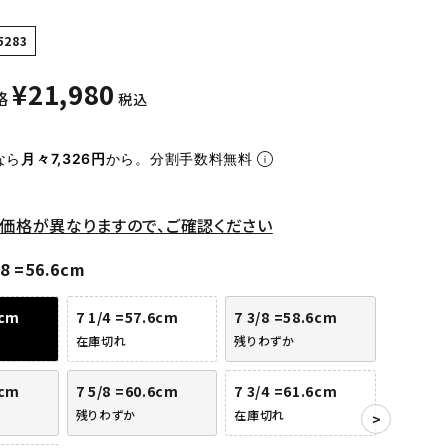
5283
¥
21,980
格
税込
なら
月々7,326円
から。分割手数料無料
価格が異なりますので、ご確認ください
/8 =56.6cm
6cm
7 1/4 =57.6cm
7 3/8 =58.6cm
在庫切れ
残りわずか
6cm
7 5/8 =60.6cm
7 3/4 =61.6cm
残りわずか
在庫切れ