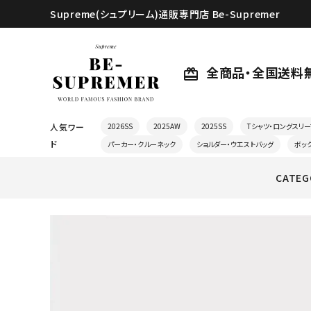
Supreme(シュプリーム)通販専門店 Be-Supremer
全商品・全国送料
card_giftcard
人気ワー
2026SS
2025AW
2025SS
Tシャツ・ロングスリー
ド
パーカー・クルーネック
ショルダー・ウエストバッグ
ボッ
CATEG
search