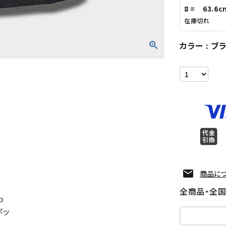
8 = 63.6c
在庫切れ
カラー
ブ
商品に
全商品・全
p
ボッ