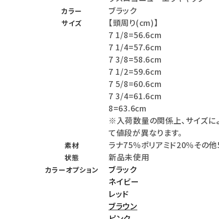
ブラック
カラー
meeting_room
person
ログイン
会員登録
【頭周り(cm)】
サイズ
7 1/8=56.6cm
7 1/4=57.6cm
Follow us
7 3/8=58.6cm
7 1/2=59.6cm
7 5/8=60.6cm
7 3/4=61.6cm
8=63.6cm
※入荷数量の関係上、サイズに
て値段が異なります。
ラナ75％ポリアミド20％その他
素材
新品未使用
状態
ブラック
カラーオプション
ネイビー
レッド
ブラウン
ピンク