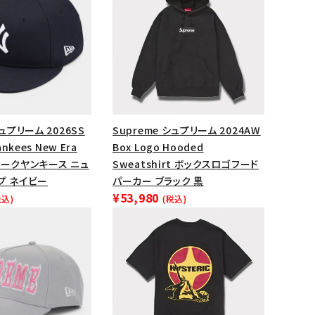
ップ・ハット
ダー・ウエストバッグ
ト
シュプリーム 2026SS
Supreme シュプリーム 2024AW
ankees New Era
Box Logo Hooded
ヨークヤンキース ニュ
Sweatshirt ボックスロゴフード
プ ネイビー
パーカー ブラック 黒
¥53,980
税込)
(税込)