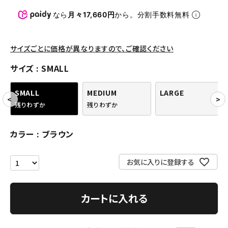
パンツ・ショーツ
なら
月々17,660円
から。分割手数料無料
アクセサリー
COLLABORATION BRAND
サイズごとに価格が異なりますので、ご確認ください
サイズ
SMALL
SEASON
SMALL
MEDIUM
LARGE
CONTENTS
残りわずか
残りわずか
ACCOUNT MENU
カラー
ブラウン
ようこそ ゲスト 様
お気に入りに登録する
meeting_room
person
ログイン
会員登録
カートに入れる
Follow us