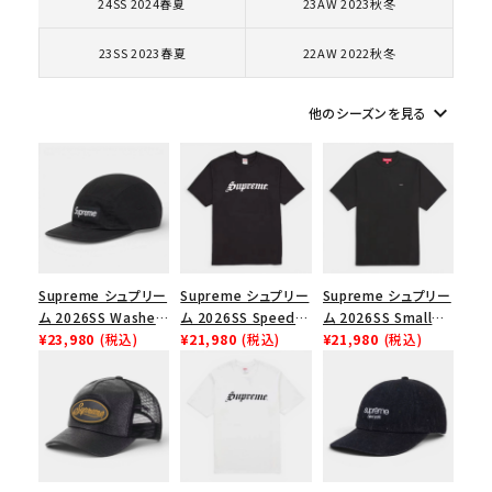
24SS 2024春夏
23AW 2023秋冬
コラボレーションブランドから探す
23SS 2023春夏
22AW 2022秋冬
シーズンから探す
keyboard_arrow_down
他のシーズンを見る
並び順
価格から探す
円 ～
円
Supreme シュプリー
Supreme シュプリー
Supreme シュプリー
ム 2026SS Washed
ム 2026SS Speed
ム 2026SS Small
在庫のない商品を表示する
Chino Twill Camp
¥23,980
(税込)
Tee スピードTシャツ
¥21,980
(税込)
Box Tee スモールボ
¥21,980
(税込)
Cap ウォッシュド チ
ブラック
ックスTシャツ ブラッ
絞り込んで検索する
ノツイル キャンプキャ
ク
ップ ブラック