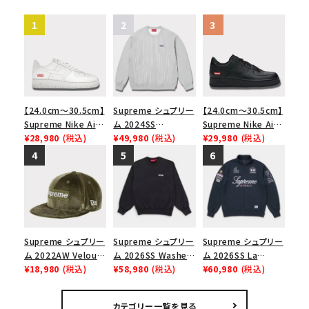
【24.0cm～30.5cm】
Supreme シュプリー
【24.0cm～30.5cm】
Supreme Nike Air
ム 2024SS
Supreme Nike Air
Force 1 Low シュプ
¥28,980
(税込)
Pinstripe
¥49,980
(税込)
Force 1 Low シュプ
¥29,980
(税込)
リーム ナイキエアフォ
Crewneck ピンスト
リーム ナイキエアフォ
ース１スニーカー シ
ライプクルーネック
ース１スニーカー シ
ューズ ホワイト
ヘザーグレー 灰
ューズ ブラック
Supreme シュプリー
Supreme シュプリー
Supreme シュプリー
ム 2022AW Velour
ム 2026SS Washed
ム 2026SS La
Box Logo New Era
¥18,980
(税込)
Crewneck ウォッシ
¥58,980
(税込)
Martina Zip Up
¥60,980
(税込)
Cap ベロアボックス
ュドクルーネック ブ
Sweatshirt ラマル
ロゴニューエラキャッ
ラック
ティーナ ジップアップ
カテゴリー一覧を見る