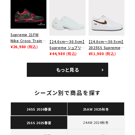
リーム ナイキエアフォ
Low SP ナイキ SB
Bag ナイキレザーシ
ース１スニーカー シ
エアマックス2 CB 94
ョルダーバッグ ブラッ
ューズ ホワイト
ロー SP ホワイト
ク 黒
Supreme 21FW
Nike Cross Trainer
【24.0cm～30.5cm】
【24.0cm～30.5cm】
Low ナイキクロスト
¥26,980
(税込)
Supreme シュプリー
2025SS Supreme
レイナーロウ シュー
ム 2023AW Nike
¥44,980
(税込)
GOODENOUGH
¥51,980
(税込)
ズ ブラック
Courtposite ナイキ
Nike Air Force 1
コートポジット スニー
Low AF1 シュプリー
もっと見る
カー ホワイト 白
ムグッドイナフ ナイキ
キーワードから探す
エアフォース１スニー
カー シューズ ホワイ
search
ト
シーズン別で商品を探す
人気ワード
2026SS
2025AW
2025SS
Tシャツ・ロングスリーブ
キャップ・ハット
パーカー・クルーネック
26SS 2026春夏
25AW 2025秋冬
ショルダー・ウエストバッグ
ボックスロゴ
ブラックスウェット
カテゴリーから探す
24AW 2024秋冬
25SS 2025春夏