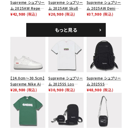
Supreme シュプリー
Supreme シュプリー
Supreme シュプリー
ム 2025AW Repeat
ム 2025AW Skull
ム 2025AW Denim
Leather Belt リピー
¥42,980
(税込)
Tee スカル Tシャ
¥20,980
(税込)
Shoulder Bag デニ
¥37,980
(税込)
ト レザー ベルト フロ
ツ ウッドランドカモ
ム ショルダーバッグ
ーラル
ブラック
もっと見る
【24.0cm～30.5cm】
Supreme シュプリー
Supreme シュプリー
Supreme Nike Air
ム 2025SS Los
ム 2025SS
Force 1 Low シュプ
¥28,980
(税込)
Angeles Fire Relief
¥30,980
(税込)
Backpack バックパッ
¥48,980
(税込)
リーム ナイキエアフォ
Box Logo Tee ファ
ク ブラック 黒
ース１スニーカー シ
イヤーリリーフボック
ューズ ホワイト
スロゴTシャツ ホワ
イト 白