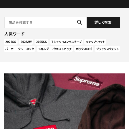
search
詳しく検索
人気ワード
2026SS
2025AW
2025SS
Tシャツ・ロングスリーブ
キャップ・ハット
パーカー・クルーネック
ショルダー・ウエストバッグ
ボックスロゴ
ブラックスウェット