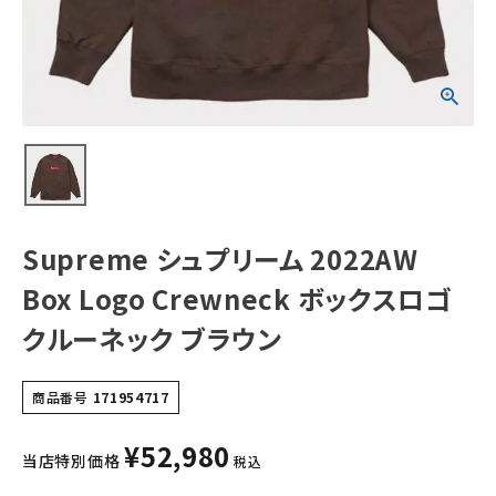
クスロゴクルーネ
ック ブラウン
NEW ITEMS
CATEGORY
Tシャツ・ロングスリーブ
パーカー・トレーナー
ジャケット・アウター
Supreme シュプリーム 2022AW
キャップ・ハット
Box Logo Crewneck ボックスロゴ
ニット帽・ビーニー
クルーネック ブラウン
バックパック・リュック
商品番号
171954717
その他バッグ類
¥
52,980
スニーカー・ブーツ
当店特別価格
税込