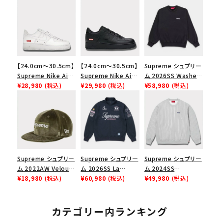
【24.0cm～30.5cm】
【24.0cm～30.5cm】
Supreme シュプリー
Supreme Nike Air
Supreme Nike Air
ム 2026SS Washed
Force 1 Low シュプ
¥28,980
(税込)
Force 1 Low シュプ
¥29,980
(税込)
Crewneck ウォッシ
¥58,980
(税込)
リーム ナイキエアフォ
リーム ナイキエアフォ
ュドクルーネック ブ
ース１スニーカー シ
ース１スニーカー シ
ラック
ューズ ホワイト
ューズ ブラック
Supreme シュプリー
Supreme シュプリー
Supreme シュプリー
ム 2022AW Velour
ム 2026SS La
ム 2024SS
Box Logo New Era
¥18,980
(税込)
Martina Zip Up
¥60,980
(税込)
Pinstripe
¥49,980
(税込)
Cap ベロアボックス
Sweatshirt ラマル
Crewneck ピンスト
ロゴニューエラキャッ
ティーナ ジップアップ
ライプクルーネック
プ 帽子 オリーブ
スウェット ネイビー
ヘザーグレー 灰
カテゴリー内ランキング