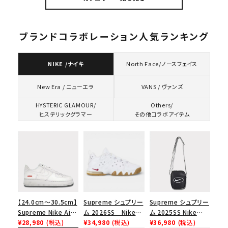
プ 帽子 オリーブ
スウェット ネイビー
ブランドコラボレーション人気ランキング
NIKE /ナイキ
North Face/ノースフェイス
VANS / ヴァンズ
New Era / ニューエラ
HYSTERIC GLAMOUR/
Others/
ヒステリックグラマー
その他コラボアイテム
【24.0cm～30.5cm】
Supreme シュプリー
Supreme シュプリー
Supreme Nike Air
ム 2026SS Nike
ム 2025SS Nike
Force 1 Low シュプ
¥28,980
(税込)
SB Air Max 2 CB 94
¥34,980
(税込)
Leather Shoulder
¥36,980
(税込)