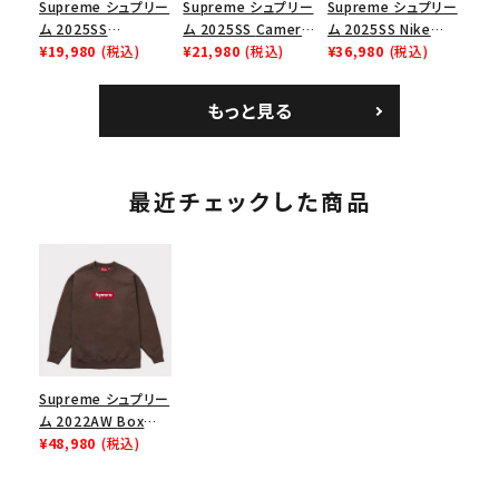
Supreme シュプリー
Supreme シュプリー
Supreme シュプリー
ム 2025SS
ム 2025SS Camera
ム 2025SS Nike
Homerun Tee ホー
¥19,980
(税込)
Bag + Mini Pouch
¥21,980
(税込)
Leather Shoulder
¥36,980
(税込)
ムランTシャツ ライト
カメラバッグ ミニポー
Bag ナイキレザーシ
パイン
チ ブラック 黒
ョルダーバッグ ブラッ
もっと見る
ク 黒
最近チェックした商品
Supreme シュプリー
ム 2022AW Box
Logo Crewneck ボ
¥48,980
(税込)
ックスロゴクルーネッ
ク ブラウン