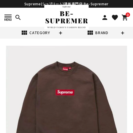
Supreme(シュプリーム)通販専門店 Be-Supremer
0
search
person
favorite
shopping_cart
view_module
view_module
CATEGORY
BRAND
search
Supreme シュプ
リーム 2022AW
Box Logo
¥48,980
(税込)
Crewneck ボッ