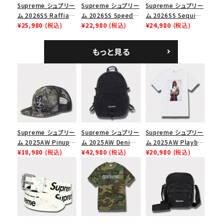
Supreme シュプリー
Supreme シュプリー
Supreme シュプリー
ム 2026SS Raffia
ム 2026SS Speed
ム 2026SS Sequin
Mesh Back 5-Panel
¥25,980
(税込)
Tee スピードTシャツ
¥22,980
(税込)
Denim Classic
¥24,980
(税込)
ラフィアメッシュバック
ホワイト
Logo 6-Panel シ
5パネルキャップ ブラ
ークインデニム クラ
もっと見る
ック
シックロゴ 6パネルキ
ャップ ブラック
Supreme シュプリー
Supreme シュプリー
Supreme シュプリー
ム 2025AW Pinup
ム 2025AW Denim
ム 2025AW Playboi
Mesh Back 5-Panel
¥18,980
(税込)
Backpack デニム バ
¥42,980
(税込)
Carti Tee プレイボ
¥20,980
(税込)
Capピンアップ メッシ
ックパック ブラック
ーイカーティ Tシャツ
ュバック 5パネルキャ
ホワイト
ップ トゥルーティン
バーHTC フォールカ
モ