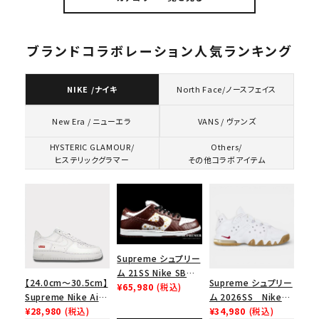
ネック ブラック 黒
ブランドコラボレーション人気ランキング
NIKE /ナイキ
North Face/ノースフェイス
VANS / ヴァンズ
New Era / ニューエラ
HYSTERIC GLAMOUR/
Others/
ヒステリックグラマー
その他コラボアイテム
Supreme シュプリー
ム 21SS Nike SB
【24.0cm～30.5cm】
Supreme シュプリー
Dunk Low ナイキSB
¥65,980
(税込)
Supreme Nike Air
ム 2026SS Nike
ダンクロウ スニーカ
Force 1 Low シュプ
¥28,980
(税込)
SB Air Max 2 CB 94
¥34,980
(税込)
ー ブラウン