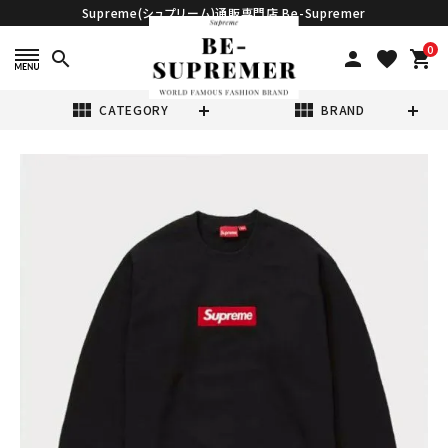
Supreme(シュプリーム)通販専門店 Be-Supremer
0
search
person
favorite
shopping_cart
view_module
view_module
CATEGORY
BRAND
search
Supreme シュプ
リーム 2022AW
Box Logo
¥55,980
(税込)
Crewneck ボッ