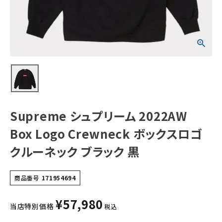
クスロゴクルーネ
ック ブラック 黒
NEW ITEMS
CATEGORY
Tシャツ・ロングスリーブ
パーカー・トレーナー
ジャケット・アウター
Supreme シュプリーム 2022AW
キャップ・ハット
Box Logo Crewneck ボックスロゴ
ニット帽・ビーニー
クルーネック ブラック 黒
バックパック・リュック
商品番号
171954694
その他バッグ類
¥
57,980
スニーカー・ブーツ
当店特別価格
税込