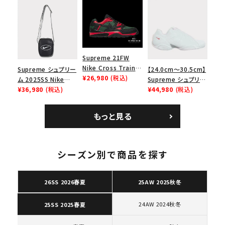
リーム ナイキエアフォ
Low SP ナイキ SB
ース１スニーカー シ
エアマックス2 CB 94
ューズ ホワイト
ロー SP ホワイト
Supreme 21FW
Nike Cross Trainer
Supreme シュプリー
【24.0cm～30.5cm】
Low ナイキクロスト
¥26,980
(税込)
ム 2025SS Nike
Supreme シュプリー
レイナーロウ シュー
Leather Shoulder
¥36,980
(税込)
ム 2023AW Nike
¥44,980
(税込)
ズ ブラック
Bag ナイキレザーシ
Courtposite ナイキ
ョルダーバッグ ブラッ
コートポジット スニー
もっと見る
ク 黒
カー ホワイト 白
キーワードから探す
search
シーズン別で商品を探す
人気ワード
2026SS
2025AW
2025SS
Tシャツ・ロングスリーブ
キャップ・ハット
パーカー・クルーネック
26SS 2026春夏
25AW 2025秋冬
ショルダー・ウエストバッグ
ボックスロゴ
ブラックスウェット
カテゴリーから探す
24AW 2024秋冬
25SS 2025春夏