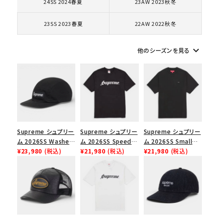
24SS 2024春夏
23AW 2023秋冬
コラボレーションブランドから探す
23SS 2023春夏
22AW 2022秋冬
シーズンから探す
keyboard_arrow_down
他のシーズンを見る
並び順
価格から探す
円 ～
円
Supreme シュプリー
Supreme シュプリー
Supreme シュプリー
ム 2026SS Washed
ム 2026SS Speed
ム 2026SS Small
在庫のない商品を表示する
Chino Twill Camp
¥23,980
(税込)
Tee スピードTシャツ
¥21,980
(税込)
Box Tee スモールボ
¥21,980
(税込)
Cap ウォッシュド チ
ブラック
ックスTシャツ ブラッ
絞り込んで検索する
ノツイル キャンプキャ
ク
ップ ブラック