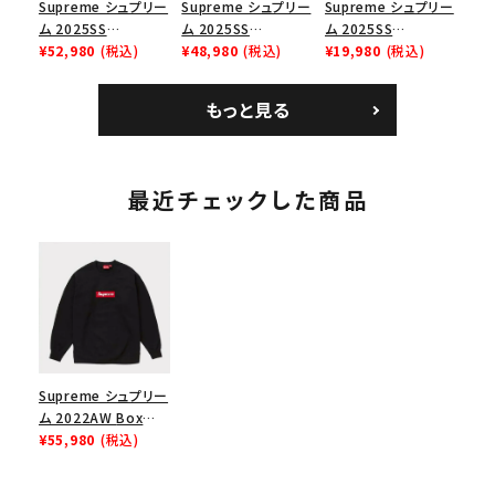
Supreme シュプリー
Supreme シュプリー
Supreme シュプリー
ム 2025SS
ム 2025SS
ム 2025SS
Bandana Football
¥52,980
(税込)
Backpack バックパッ
¥48,980
(税込)
Homerun Tee ホー
¥19,980
(税込)
Jersey バンダナ フッ
ク ブラック 黒
ムランTシャツ ライト
トボール ジャージ ホ
パイン
もっと見る
ワイト
最近チェックした商品
Supreme シュプリー
ム 2022AW Box
Logo Crewneck ボ
¥55,980
(税込)
ックスロゴクルーネッ
ク ブラック 黒