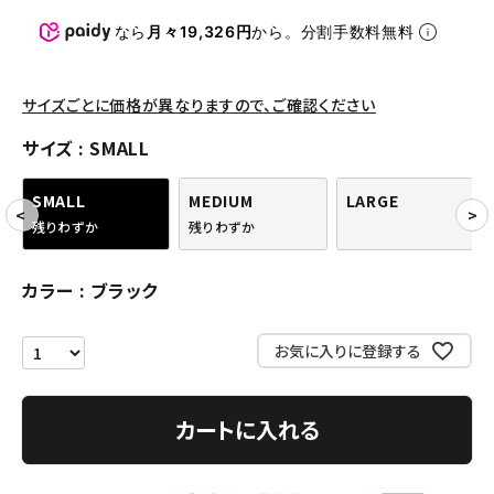
パンツ・ショーツ
なら
月々19,326円
から。分割手数料無料
アクセサリー
COLLABORATION BRAND
サイズごとに価格が異なりますので、ご確認ください
サイズ
SMALL
SEASON
SMALL
MEDIUM
LARGE
CONTENTS
残りわずか
残りわずか
ACCOUNT MENU
カラー
ブラック
ようこそ ゲスト 様
お気に入りに登録する
meeting_room
person
ログイン
会員登録
カートに入れる
Follow us