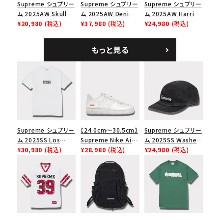
Supreme シュプリー
Supreme シュプリー
Supreme シュプリー
ム 2025AW Skull
ム 2025AW Denim
ム 2025AW Harris
Tee スカル Tシャ
¥20,980
(税込)
Shoulder Bag デニ
¥37,980
(税込)
Tweed Camp Cap
¥24,980
(税込)
ツ ウッドランドカモ
ム ショルダーバッグ
ハリスツイード キャ
ブラック
ンプキャップ ブラック
もっと見る
Supreme シュプリー
【24.0cm～30.5cm】
Supreme シュプリー
ム 2025SS Los
Supreme Nike Air
ム 2025SS Washed
Angeles Fire Relief
¥30,980
(税込)
Force 1 Low シュプ
¥28,980
(税込)
Chino Twill Camp
¥24,980
(税込)
Box Logo Tee ファ
リーム ナイキエアフォ
Cap ウォッシュチノツ
イヤーリリーフボック
ース１スニーカー シ
イルキャンプキャップ
スロゴTシャツ ホワ
ューズ ホワイト
ブラック 黒
イト 白