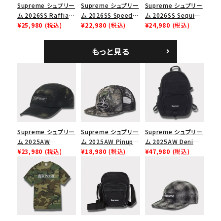
Supreme シュプリー
Supreme シュプリー
Supreme シュプリー
ム 2026SS Raffia
ム 2026SS Speed
ム 2026SS Sequin
Mesh Back 5-Panel
¥25,980
(税込)
Tee スピードTシャツ
¥22,980
(税込)
Denim Classic
¥24,980
(税込)
ラフィアメッシュバック
ホワイト
Logo 6-Panel シ
5パネルキャップ ブラ
ークインデニム クラ
もっと見る
ック
シックロゴ 6パネルキ
ャップ ブラック
Supreme シュプリー
Supreme シュプリー
Supreme シュプリー
ム 2025AW
ム 2025AW Pinup
ム 2025AW Denim
Overdyed Camp
¥23,980
(税込)
Mesh Back 5-Panel
¥18,980
(税込)
Backpack デニム バ
¥47,980
(税込)
Cap オーバーダイド
Capピンアップ メッシ
ックパック ブラック
キャンプキャップ ブ
ュバック 5パネルキャ
ラック
ップ トゥルーティン
バーHTC フォールカ
モ