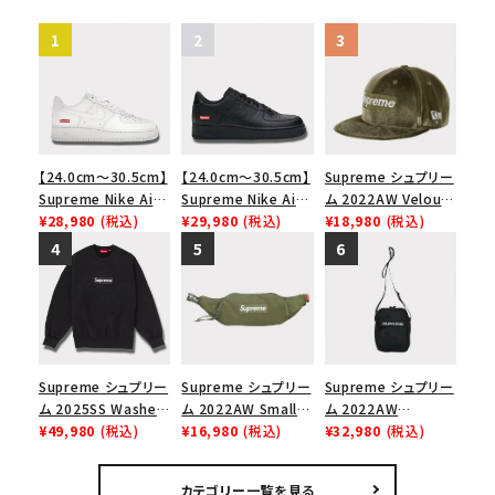
【24.0cm～30.5cm】
【24.0cm～30.5cm】
Supreme シュプリー
Supreme Nike Air
Supreme Nike Air
ム 2022AW Velour
Force 1 Low シュプ
¥28,980
(税込)
Force 1 Low シュプ
¥29,980
(税込)
Box Logo New Era
¥18,980
(税込)
リーム ナイキエアフォ
リーム ナイキエアフォ
Cap ベロアボックス
ース１スニーカー シ
ース１スニーカー シ
ロゴニューエラキャッ
ューズ ホワイト
ューズ ブラック
プ 帽子 オリーブ
Supreme シュプリー
Supreme シュプリー
Supreme シュプリー
ム 2025SS Washed
ム 2022AW Small
ム 2022AW
Box Logo
¥49,980
(税込)
Waist Bag スモール
¥16,980
(税込)
Shoulder Bag ショ
¥32,980
(税込)
Crewneck ウォッシ
ウエストバッグ オリー
ルダーバッグ ブラック
ュボックスロゴクルー
ブ
カテゴリー一覧を見る