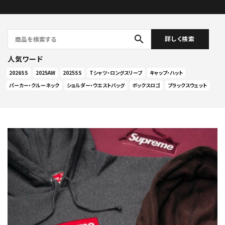
search
詳しく検索
人気ワード
2026SS
2025AW
2025SS
Tシャツ・ロングスリーブ
キャップ・ハット
パーカー・クルーネック
ショルダー・ウエストバッグ
ボックスロゴ
ブラックスウェット