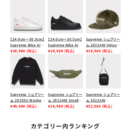
【24.0cm～30.5cm】
【24.0cm～30.5cm】
Supreme シュプリー
Supreme Nike Air
Supreme Nike Air
ム 2022AW Velour
Force 1 Low シュプ
¥28,980
(税込)
Force 1 Low シュプ
¥29,980
(税込)
Box Logo New Era
¥18,980
(税込)
リーム ナイキエアフォ
リーム ナイキエアフォ
Cap ベロアボックス
ース１スニーカー シ
ース１スニーカー シ
ロゴニューエラキャッ
ューズ ホワイト
ューズ ブラック
プ 帽子 オリーブ
Supreme シュプリー
Supreme シュプリー
Supreme シュプリー
ム 2025SS Washed
ム 2022AW Small
ム 2022AW
Box Logo
¥49,980
(税込)
Waist Bag スモール
¥16,980
(税込)
Shoulder Bag ショ
¥32,980
(税込)
Crewneck ウォッシ
ウエストバッグ オリー
ルダーバッグ ブラック
ュボックスロゴクルー
ブ
ネック ブラック 黒
カテゴリー内ランキング