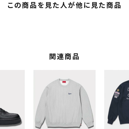
この商品を見た人が他に見た商品
関連商品
カテゴリーから探す
コラボレーションブ
rch
価格から探す
人気ワード
2026SS
2025AW
2025S