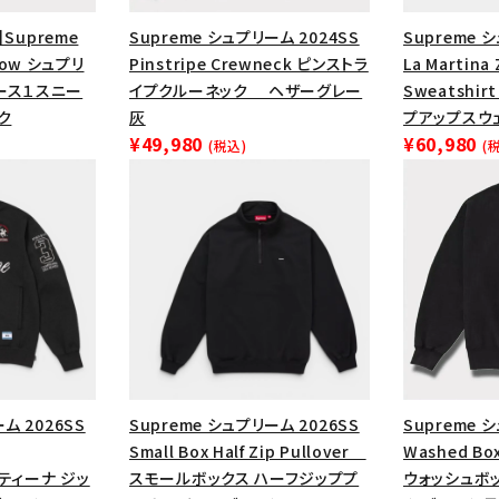
円 ～
円
Tシャツ・ロングスリーブ
キャ
】Supreme
Supreme シュプリーム 2024SS
Supreme 
1 Low シュプリ
Pinstripe Crewneck ピンストラ
La Martina 
パーカー・クルーネック
ショル
ース１スニー
イプクルーネック ヘザーグレー
Sweatshi
ボックスロゴ
ブラックスウェッ
ク
灰
プアップスウ
¥49,980
¥60,980
(税込)
(
在庫のない商品を表示する
絞り込んで検索する
ム 2026SS
Supreme シュプリーム 2026SS
Supreme 
Small Box Half Zip Pullover
Washed Bo
マルティーナ ジッ
スモールボックス ハーフジッププ
ウォッシュボ