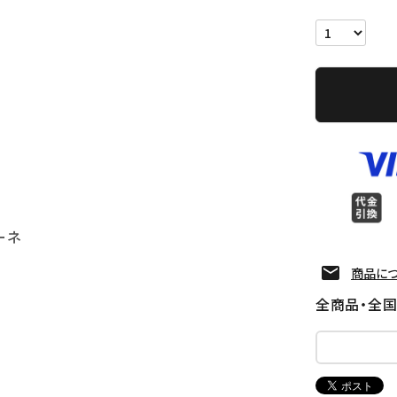
o
ーネ
商品に
全商品・全