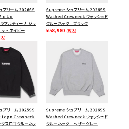
ップ・ハット
シュプリーム 2026SS
Supreme シュプリーム 2026SS
Zip Up
Washed Crewneck ウォッシュド
ダー・ウエストバッグ
rt ラマルティーナ ジッ
クルーネック ブラック
ト
¥58,980
ェット ネイビー
(税込)
税込)
シュプリーム 2025SS
Supreme シュプリーム 2026SS
x Logo Crewneck
Washed Crewneck ウォッシュド
ックスロゴクルーネッ
クルーネック ヘザーグレー