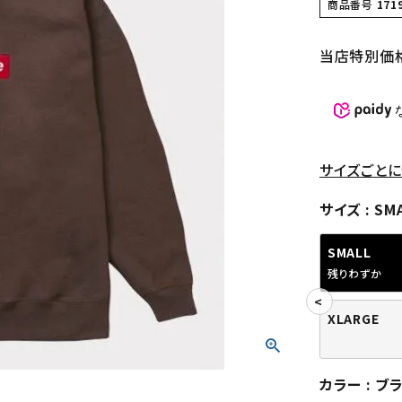
商品番号
171
当店特別価
サイズごとに
サイズ
SM
SMALL
残りわずか
XLARGE
カラー
ブ