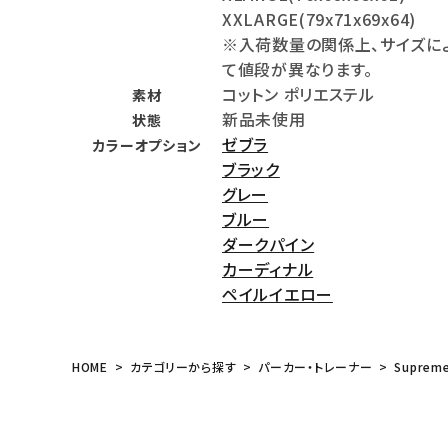
XXLARGE(79x71x69x64)
meeting_room
person
ログイン
会員登録
※入荷数量の関係上、サイズに
て値段が異なります。
コットン ポリエステル
素材
Follow us
新品未使用
状態
ゼブラ
カラーオプション
ブラック
グレー
ブルー
ダークパイン
カーディナル
ペイルイエロー
HOME
カテゴリーから探す
パーカー・トレーナー
Suprem