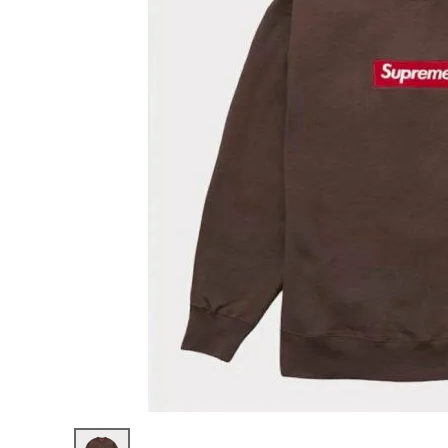
Supreme
シュプリー
ム
¥48,980
2022AW
(税込)
Box
Logo
Crewnec
k ボックス
ロゴクル
ーネック
NEW ITEMS
ブラウン
CATEGORY
Tシャツ・ロングスリーブ
パーカー・トレーナー
ジャケット・アウター
キャップ・ハット
ニット帽・ビーニー