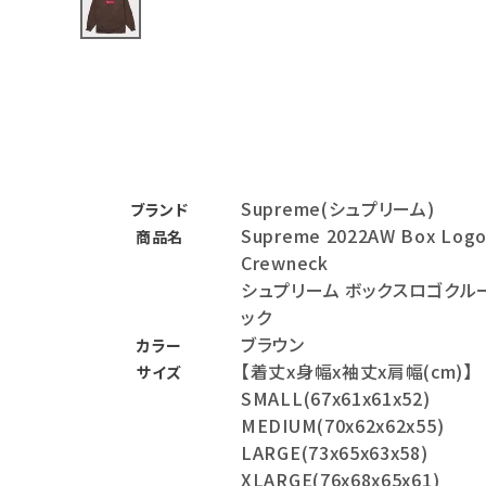
バックパック・リュック
その他バッグ類
スニーカー・ブーツ
パンツ・ショーツ
Supreme(シュプリーム)
ブランド
アクセサリー
Supreme 2022AW Box Log
商品名
Crewneck
COLLABORATION BRAND
シュプリーム ボックスロゴクル
ック
SEASON
ブラウン
カラー
【着丈x身幅x袖丈x肩幅(cm)】
サイズ
CONTENTS
SMALL(67x61x61x52)
MEDIUM(70x62x62x55)
ACCOUNT MENU
LARGE(73x65x63x58)
ようこそ ゲスト 様
XLARGE(76x68x65x61)