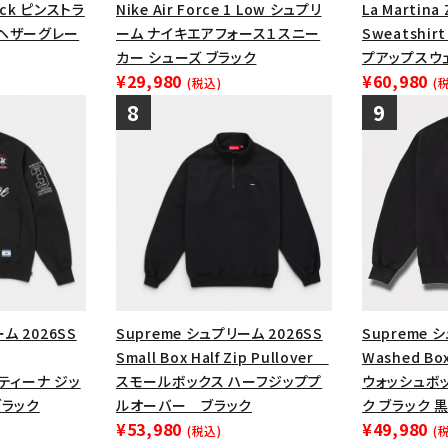
neck ピンストラ
Nike Air Force 1 Low シュプリ
La Martina 
ヘザーグレー
ーム ナイキエアフォース１スニー
Sweatshi
カー シューズ ブラック
プアップスウ
¥29,980
¥60,980
(税込)
(
ム 2026SS
Supreme シュプリーム 2026SS
Supreme 
Small Box Half Zip Pullover
Washed Bo
マルティーナ ジッ
スモールボックス ハーフジッププ
ウォッシュボ
ブラック
ルオーバー ブラック
ク ブラック 
¥53,980
¥49,980
(税込)
(