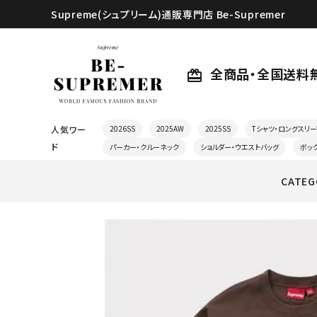
Supreme(シュプリーム)通販専門店 Be-Supremer
全商品・全国送料
card_giftcard
人気ワー
2026SS
2025AW
2025SS
Tシャツ・ロングスリー
ド
パーカー・クルーネック
ショルダー・ウエストバッグ
ボッ
CATEG
search