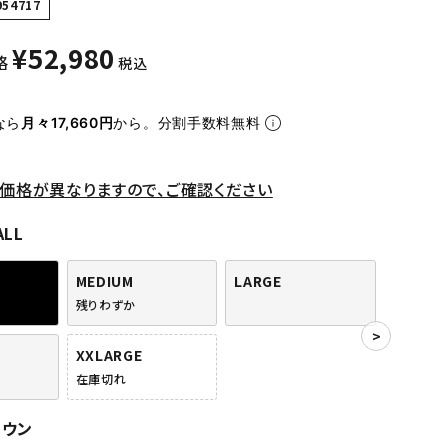
954717
¥
52,980
格
税込
なら
月々17,660円
から。分割手数料無料
価格が異なりますので、ご確認ください
ALL
MEDIUM
LARGE
残りわずか
XXLARGE
在庫切れ
ラウン