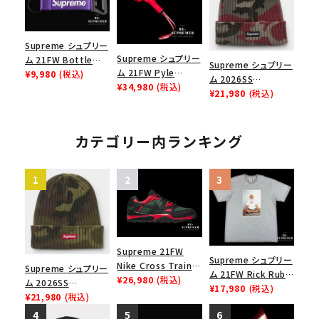
Supreme シュプリー
Supreme シュプリー
ム 21FW Bottle
Supreme シュプリー
ム 21FW Pyle
Opener Webbing
¥9,980
(税込)
ム 2026SS
Waterproof
¥34,980
(税込)
Keychain ボトルオ
Overdyed Beanie
¥21,980
(税込)
Megaphone パイル
ープナーウェビングキ
オーバーダイド ビー
ウォータープルーフメ
ーチェイン パープル
ニー レッドカモ
ガフォン レッド
カテゴリー内ランキング
Supreme 21FW
Supreme シュプリー
Nike Cross Trainer
Supreme シュプリー
ム 21FW Rick Rubin
Low ナイキクロスト
¥26,980
(税込)
ム 2026SS
Tee リックルービンT
¥17,980
(税込)
レイナーロウ シュー
Overdyed Beanie
¥21,980
(税込)
シャツ ヘザーグレー
ズ ブラック
オーバーダイド ビー