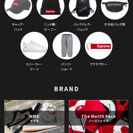
キャップ・
ニット帽・
バックパック・
その他バッグ類
ハット
ビーニー
リュック
スニーカー・
パンツ・
アクセサリー
ブーツ
ショーツ
BRAND
NIKE
The North Face
ナイキ
ノースフェイス