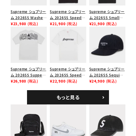
並び順
Supreme シュプリー
Supreme シュプリー
Supreme シュプリー
ム 2026SS Washed
ム 2026SS Speed
ム 2026SS Small
Chino Twill Camp
¥23,980
(税込)
Tee スピードTシャツ
¥21,980
(税込)
Box Tee スモールボ
¥21,980
(税込)
価格から探す
Cap ウォッシュド チ
ブラック
ックスTシャツ ブラッ
ノツイル キャンプキャ
ク
円 ～
円
ップ ブラック
在庫のない商品を表示する
絞り込んで検索する
Supreme シュプリー
Supreme シュプリー
Supreme シュプリー
ム 2026SS Supper
ム 2026SS Speed
ム 2026SS Sequin
Tee サパーTシャツ
¥26,980
(税込)
Tee スピードTシャツ
¥22,980
(税込)
Denim Classic
¥24,980
(税込)
ホワイト
ホワイト
Logo 6-Panel シ
ークインデニム クラ
もっと見る
シックロゴ 6パネルキ
ャップ ブラック