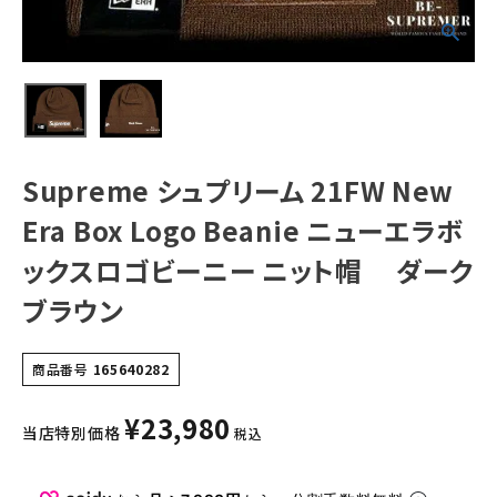
ロゴビーニー ニッ
ト帽 ダークブラ
ウン
NEW ITEMS
CATEGORY
Tシャツ・ロングスリーブ
Supreme シュプリーム 21FW New
パーカー・トレーナー
Era Box Logo Beanie ニューエラボ
ジャケット・アウター
ックスロゴビーニー ニット帽 ダーク
キャップ・ハット
ブラウン
ニット帽・ビーニー
バックパック・リュック
商品番号
165640282
その他バッグ類
¥
23,980
当店特別価格
税込
スニーカー・ブーツ
パンツ・ショーツ