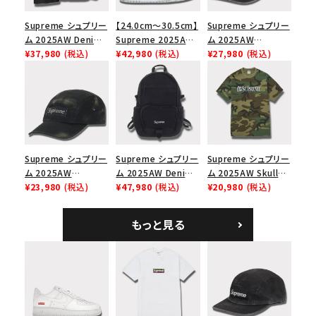
Supreme シュプリー
【24.0cm～30.5cm】
Supreme シュプリー
ム 2025AW Denim
Supreme 2025AW
ム 2025AW
Shoulder Bag デニ
¥37,980
(税込)
Nike SB Dunk Low
¥42,980
(税込)
Pigment Coated
¥27,980
(税込)
ム ショルダーバッグ
ナイキ SB ダンク ロ
2-Tone S Logo 6-
ブラック
ー スニーカー ホワイ
Panel Cap ピグメン
ト
トコーテッド 2トーン
エスロゴ 6パネルキャ
ップ ブラック
Supreme シュプリー
Supreme シュプリー
Supreme シュプリー
ム 2025AW
ム 2025AW Denim
ム 2025AW Skull
Overdyed Camp
¥23,980
(税込)
Backpack デニム バ
¥47,980
(税込)
Tee スカル Tシャ
¥20,980
(税込)
Cap オーバーダイド
ックパック ブラック
ツ ウッドランドカモ
キャンプキャップ ブ
もっと見る
ラック