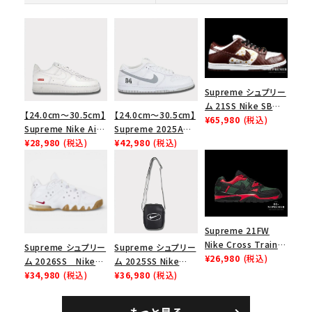
Supreme シュプリー
ム 21SS Nike SB
【24.0cm～30.5cm】
【24.0cm～30.5cm】
Dunk Low ナイキSB
¥65,980
(税込)
Supreme Nike Air
Supreme 2025AW
ダンクロウ スニーカ
Force 1 Low シュプ
¥28,980
(税込)
Nike SB Dunk Low
¥42,980
(税込)
ー ブラウン
リーム ナイキエアフォ
ナイキ SB ダンク ロ
ース１スニーカー シ
ー スニーカー ホワイ
ューズ ホワイト
ト
Supreme 21FW
Nike Cross Trainer
Supreme シュプリー
Supreme シュプリー
Low ナイキクロスト
¥26,980
(税込)
ム 2026SS Nike
ム 2025SS Nike
レイナーロウ シュー
SB Air Max 2 CB 94
¥34,980
(税込)
Leather Shoulder
¥36,980
(税込)
ズ ブラック
Low SP ナイキ SB
Bag ナイキレザーシ
エアマックス2 CB 94
ョルダーバッグ ブラッ
もっと見る