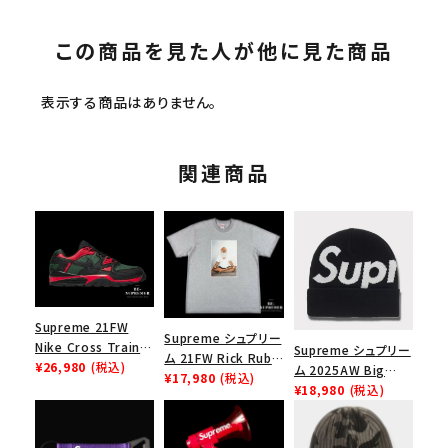
この商品を見た人が他に見た商品
表示する商品はありません。
関連商品
Supreme 21FW
Supreme シュプリー
Nike Cross Trainer
Supreme シュプリー
ム 21FW Rick Rubin
Low ナイキクロスト
¥26,980
(税込)
ム 2025AW Big
Tee リックルービンT
¥17,980
(税込)
レイナーロウ シュー
Logo Beanie ビッグ
¥18,980
(税込)
シャツ ヘザーグレー
ズ ブラック
ロゴビーニー ブラッ
ク