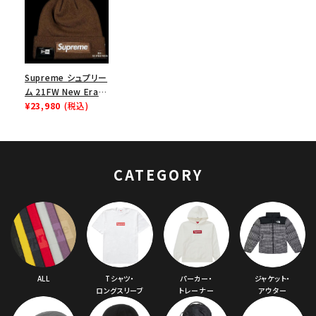
Supreme シュプリー
ム 21FW New Era
Box Logo Beanie
¥23,980
(税込)
ニューエラボックスロ
ゴビーニー ニット帽
ダークブラウン
CATEGORY
ALL
Tシャツ・
パーカー・
ジャケット・
ロングスリーブ
トレーナー
アウター