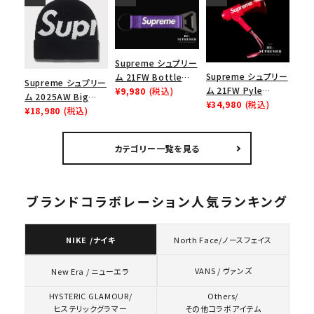
ニー ウッドランドカモ
Supreme シュプリー
Supreme シュプリー
ム 21FW Bottle
Supreme シュプリー
ム 21FW Pyle
Opener Webbing
¥9,980
(税込)
ム 2025AW Big
Waterproof
¥34,980
(税込)
Keychain ボトルオ
Logo Beanie ビッグ
¥18,980
(税込)
Megaphone パイル
ープナーウェビングキ
ロゴビーニー ブラッ
ウォータープルーフメ
ーチェイン パープル
ク
ガフォン レッド
カテゴリー一覧を見る
ブランドコラボレーション人気ランキング
NIKE /ナイキ
North Face/ノースフェイス
VANS / ヴァンズ
New Era / ニューエラ
HYSTERIC GLAMOUR/
Others/
ヒステリックグラマー
その他コラボアイテム