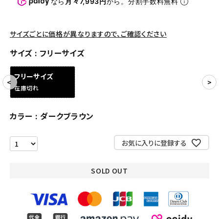
なら
月々7,993円
から。分割手数料無料
アクセサリー
サイズごとに価格が異なりますので、ご確認ください
COLLABORATION BRAND
サイズ
フリーサイズ
SEASON
フリーサイズ
在庫切れ
CONTENTS
カラー
ダークブラウン
ACCOUNT MENU
ようこそ ゲスト 様
お気に入りに登録する
meeting_room
person
ログイン
会員登録
SOLD OUT
Follow us