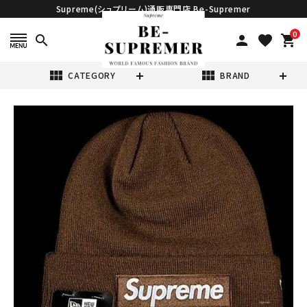
Supreme(シュプリーム)通販専門店 Be-Supremer
0
search
person
favorite
shopping_cart
view_module
view_module
CATEGORY
BRAND
search
Supreme シュプ
リーム 21FW
New Era Box
¥23,980
(税込)
Logo Beanie ニ
ューエラボックス