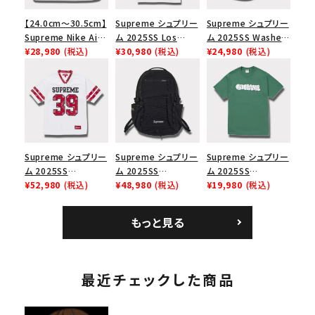
【24.0cm～30.5cm】
Supreme シュプリー
Supreme シュプリー
Supreme Nike Air
ム 2025SS Los
ム 2025SS Washed
Force 1 Low シュプ
¥28,980
(税込)
Angeles Fire Relief
¥30,980
(税込)
Chino Twill Camp
¥24,980
(税込)
リーム ナイキエアフォ
Box Logo Tee ファ
Cap ウォッシュチノツ
ース１スニーカー シ
イヤーリリーフボック
イルキャンプキャップ
ューズ ホワイト
スロゴTシャツ ホワ
ブラック 黒
イト 白
Supreme シュプリー
Supreme シュプリー
Supreme シュプリー
ム 2025SS
ム 2025SS
ム 2025SS
Bandana Football
¥52,980
(税込)
Backpack バックパッ
¥48,980
(税込)
Homerun Tee ホー
¥19,980
(税込)
Jersey バンダナ フッ
ク ブラック 黒
ムランTシャツ ライト
トボール ジャージ ホ
パイン
もっと見る
ワイト
最近チェックした商品