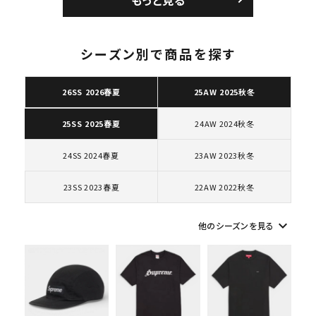
ロー SP ホワイト
ク 黒
シーズン別で商品を探す
キーワードから探す
26SS 2026春夏
25AW 2025秋冬
search
24AW 2024秋冬
25SS 2025春夏
人気ワード
2026SS
2025AW
2025SS
Tシャツ・ロングスリーブ
24SS 2024春夏
23AW 2023秋冬
キャップ・ハット
パーカー・クルーネック
ショルダー・ウエストバッグ
ボックスロゴ
ブラックスウェット
23SS 2023春夏
22AW 2022秋冬
カテゴリーから探す
keyboard_arrow_down
他のシーズンを見る
コラボレーションブランドから探す
シーズンから探す