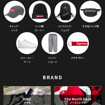
キャップ・
ニット帽・
バックパック・
その他バッグ類
ハット
ビーニー
リュック
スニーカー・
パンツ・
アクセサリー
ブーツ
ショーツ
BRAND
NIKE
The North Face
ナイキ
ノースフェイス