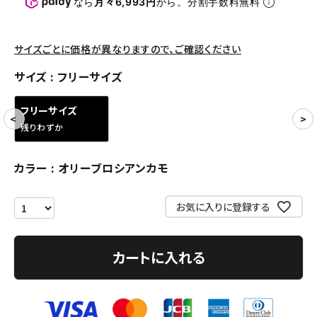
なら
月々6,993円
から。分割手数料無料
アクセサリー
サイズごとに価格が異なりますので、ご確認ください
COLLABORATION BRAND
サイズ
フリーサイズ
SEASON
フリーサイズ
残りわずか
CONTENTS
カラー
オリーブロシアンカモ
ACCOUNT MENU
ようこそ ゲスト 様
お気に入りに登録する
meeting_room
person
ログイン
会員登録
カートに入れる
Follow us