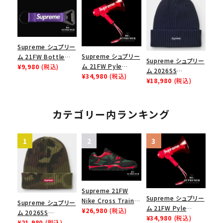
ク
Supreme シュプリー
Supreme シュプリー
ム 21FW Bottle
Supreme シュプリー
ム 21FW Pyle
Opener Webbing
¥9,980
(税込)
ム 2026SS
Waterproof
¥34,980
(税込)
Keychain ボトルオ
Overdyed Beanie
¥18,980
(税込)
Megaphone パイル
ープナーウェビングキ
オーバーダイド ビー
ウォータープルーフメ
ーチェイン パープル
ニー ネイビー
ガフォン レッド
カテゴリー内ランキング
Supreme 21FW
Supreme シュプリー
Nike Cross Trainer
Supreme シュプリー
ム 21FW Pyle
Low ナイキクロスト
¥26,980
(税込)
ム 2026SS
Waterproof
¥34,980
(税込)
レイナーロウ シュー
Overdyed Beanie
¥21,980
(税込)