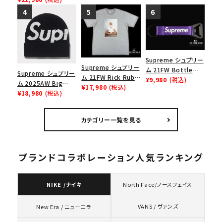
Megaphone パイル
ズ ブラック
オーバーダイド ビー
ウォータープルーフメ
ニー ウッドランドカモ
ガフォン レッド
Supreme シュプリー
Supreme シュプリー
ム 21FW Bottle
Supreme シュプリー
ム 21FW Rick Rubin
Opener Webbing
¥9,980
(税込)
ム 2025AW Big
Tee リックルービンT
¥17,980
(税込)
Keychain ボトルオ
Logo Beanie ビッグ
¥18,980
(税込)
シャツ ヘザーグレー
ープナーウェビングキ
ロゴビーニー ブラッ
ーチェイン パープル
ク
カテゴリー一覧を見る
ブランドコラボレーション人気ランキング
NIKE /ナイキ
North Face/ノースフェイス
VANS / ヴァンズ
New Era / ニューエラ