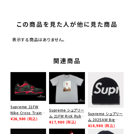
この商品を見た人が他に見た商品
表示する商品はありません。
関連商品
Supreme 21FW
Supreme シュプリー
Nike Cross Trainer
Supreme シュプリー
ム 21FW Rick Rubin
Low ナイキクロスト
¥26,980
(税込)
ム 2025AW Big
Tee リックルービンT
¥17,980
(税込)
レイナーロウ シュー
Logo Beanie ビッグ
¥18,980
(税込)
シャツ ヘザーグレー
ズ ブラック
ロゴビーニー ブラッ