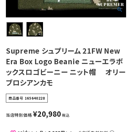
ロゴビーニー ニッ
ト帽 オリーブロ
シアンカモ
NEW ITEMS
CATEGORY
Tシャツ・ロングスリーブ
Supreme シュプリーム 21FW New
パーカー・トレーナー
Era Box Logo Beanie ニューエラボ
ジャケット・アウター
ックスロゴビーニー ニット帽 オリー
キャップ・ハット
ブロシアンカモ
ニット帽・ビーニー
バックパック・リュック
商品番号
165640228
その他バッグ類
¥
20,980
当店特別価格
税込
スニーカー・ブーツ
パンツ・ショーツ