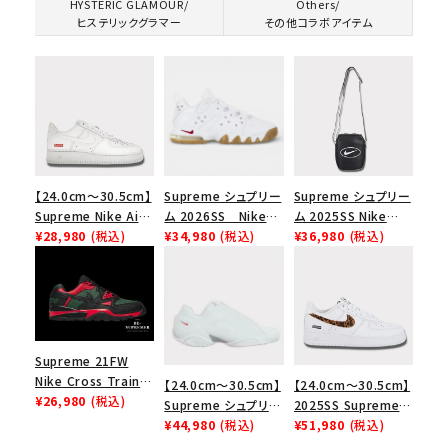
HYSTERIC GLAMOUR/
Others/
ヒステリックグラマー
その他コラボアイテム
【24.0cm～30.5cm】
Supreme シュプリー
Supreme シュプリー
Supreme Nike Air
ム 2026SS Nike
ム 2025SS Nike
Force 1 Low シュプ
¥28,980
(税込)
SB Air Max 2 CB 94
¥34,980
(税込)
Leather Shoulder
¥36,980
(税込)
リーム ナイキエアフォ
Low SP ナイキ SB
Bag ナイキレザーシ
ース１スニーカー シ
エアマックス2 CB 94
ョルダーバッグ ブラッ
ューズ ホワイト
ロー SP ホワイト
ク 黒
Supreme 21FW
Nike Cross Trainer
【24.0cm～30.5cm】
【24.0cm～30.5cm】
Low ナイキクロスト
¥26,980
(税込)
Supreme シュプリー
2025SS Supreme
レイナーロウ シュー
ム 2023AW Nike
¥44,980
(税込)
GOODENOUGH
¥51,980
(税込)
ズ ブラック
Courtposite ナイキ
Nike Air Force 1