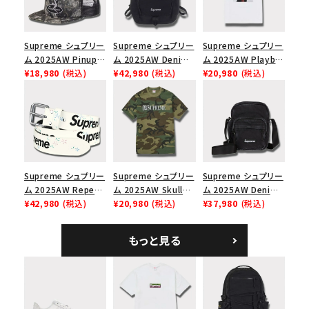
Supreme シュプリー
Supreme シュプリー
Supreme シュプリー
ム 2025AW Pinup
ム 2025AW Denim
ム 2025AW Playboi
Mesh Back 5-Panel
¥18,980
(税込)
Backpack デニム バ
¥42,980
(税込)
Carti Tee プレイボ
¥20,980
(税込)
Capピンアップ メッシ
ックパック ブラック
ーイカーティ Tシャツ
ュバック 5パネルキャ
ホワイト
ップ トゥルーティン
バーHTC フォールカ
モ
Supreme シュプリー
Supreme シュプリー
Supreme シュプリー
ム 2025AW Repeat
ム 2025AW Skull
ム 2025AW Denim
Leather Belt リピー
¥42,980
(税込)
Tee スカル Tシャ
¥20,980
(税込)
Shoulder Bag デニ
¥37,980
(税込)
ト レザー ベルト フロ
ツ ウッドランドカモ
ム ショルダーバッグ
ーラル
ブラック
もっと見る