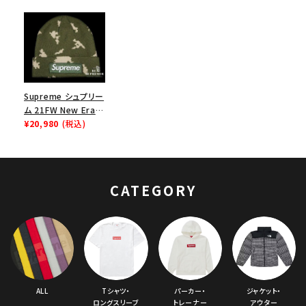
Supreme シュプリー
ム 21FW New Era
Box Logo Beanie
¥20,980
(税込)
ニューエラボックスロ
ゴビーニー ニット帽
オリーブロシアンカ
モ
CATEGORY
ALL
Tシャツ・
パーカー・
ジャケット・
ロングスリーブ
トレーナー
アウター