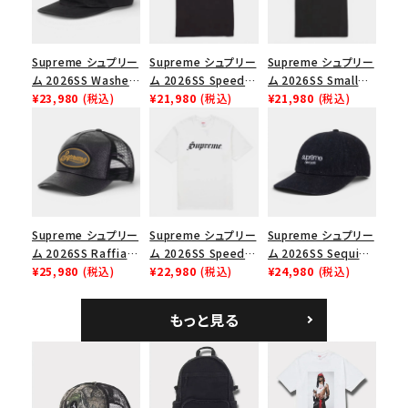
並び順
Supreme シュプリー
Supreme シュプリー
Supreme シュプリー
ム 2026SS Washed
ム 2026SS Speed
ム 2026SS Small
価格から探す
Chino Twill Camp
¥23,980
(税込)
Tee スピードTシャツ
¥21,980
(税込)
Box Tee スモールボ
¥21,980
(税込)
Cap ウォッシュド チ
ブラック
ックスTシャツ ブラッ
円 ～
円
ノツイル キャンプキャ
ク
ップ ブラック
在庫のない商品を表示する
絞り込んで検索する
Supreme シュプリー
Supreme シュプリー
Supreme シュプリー
ム 2026SS Raffia
ム 2026SS Speed
ム 2026SS Sequin
Mesh Back 5-Panel
¥25,980
(税込)
Tee スピードTシャツ
¥22,980
(税込)
Denim Classic
¥24,980
(税込)
ラフィアメッシュバック
ホワイト
Logo 6-Panel シ
5パネルキャップ ブラ
ークインデニム クラ
もっと見る
ック
シックロゴ 6パネルキ
ャップ ブラック