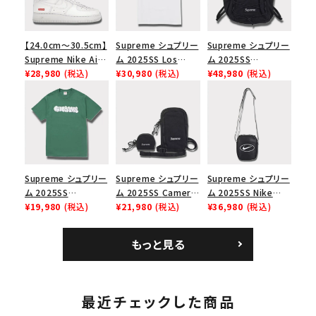
【24.0cm～30.5cm】
Supreme シュプリー
Supreme シュプリー
Supreme Nike Air
ム 2025SS Los
ム 2025SS
Force 1 Low シュプ
¥28,980
(税込)
Angeles Fire Relief
¥30,980
(税込)
Backpack バックパッ
¥48,980
(税込)
リーム ナイキエアフォ
Box Logo Tee ファ
ク ブラック 黒
ース１スニーカー シ
イヤーリリーフボック
ューズ ホワイト
スロゴTシャツ ホワ
イト 白
Supreme シュプリー
Supreme シュプリー
Supreme シュプリー
ム 2025SS
ム 2025SS Camera
ム 2025SS Nike
Homerun Tee ホー
¥19,980
(税込)
Bag + Mini Pouch
¥21,980
(税込)
Leather Shoulder
¥36,980
(税込)
ムランTシャツ ライト
カメラバッグ ミニポー
Bag ナイキレザーシ
パイン
チ ブラック 黒
ョルダーバッグ ブラッ
もっと見る
ク 黒
最近チェックした商品