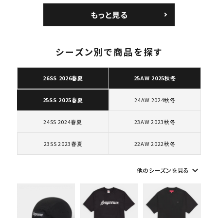
コートポジット スニー
Low AF1 シュプリー
もっと見る
カー ホワイト 白
ムグッドイナフ ナイキ
エアフォース１スニー
カー シューズ ホワイ
ト
シーズン別で商品を探す
キーワードから探す
26SS 2026春夏
25AW 2025秋冬
search
24AW 2024秋冬
25SS 2025春夏
人気ワード
2026SS
2025AW
2025SS
Tシャツ・ロングスリーブ
キャップ・ハット
パーカー・クルーネック
24SS 2024春夏
23AW 2023秋冬
ショルダー・ウエストバッグ
ボックスロゴ
ブラックスウェット
カテゴリーから探す
23SS 2023春夏
22AW 2022秋冬
keyboard_arrow_down
他のシーズンを見る
コラボレーションブランドから探す
シーズンから探す