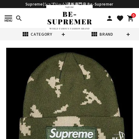
Supreme(シュプリーム)通販専門店 Be-Supremer
0
search
person
favorite
shopping_cart
view_module
view_module
CATEGORY
BRAND
search
Supreme シュプ
リーム 21FW
New Era Box
¥20,980
(税込)
Logo Beanie ニ
ューエラボックス