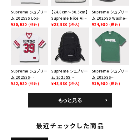
Supreme シュプリー
【24.0cm～30.5cm】
Supreme シュプリー
ム 2025SS Los
Supreme Nike Air
ム 2025SS Washed
Angeles Fire Relief
¥30,980
(税込)
Force 1 Low シュプ
¥28,980
(税込)
Chino Twill Camp
¥24,980
(税込)
Box Logo Tee ファ
リーム ナイキエアフォ
Cap ウォッシュチノツ
イヤーリリーフボック
ース１スニーカー シ
イルキャンプキャップ
スロゴTシャツ ホワ
ューズ ホワイト
ブラック 黒
イト 白
Supreme シュプリー
Supreme シュプリー
Supreme シュプリー
ム 2025SS
ム 2025SS
ム 2025SS
Bandana Football
¥52,980
(税込)
Backpack バックパッ
¥48,980
(税込)
Homerun Tee ホー
¥19,980
(税込)
Jersey バンダナ フッ
ク ブラック 黒
ムランTシャツ ライト
トボール ジャージ ホ
パイン
もっと見る
ワイト
最近チェックした商品