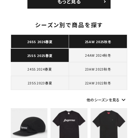
もっと見る
ク 黒
カー ホワイト 白
シーズン別で商品を探す
キーワードから探す
26SS 2026春夏
25AW 2025秋冬
search
24AW 2024秋冬
25SS 2025春夏
人気ワード
2026SS
2025AW
2025SS
Tシャツ・ロングスリーブ
24SS 2024春夏
23AW 2023秋冬
キャップ・ハット
パーカー・クルーネック
ショルダー・ウエストバッグ
ボックスロゴ
ブラックスウェット
23SS 2023春夏
22AW 2022秋冬
カテゴリーから探す
keyboard_arrow_down
他のシーズンを見る
コラボレーションブランドから探す
シーズンから探す