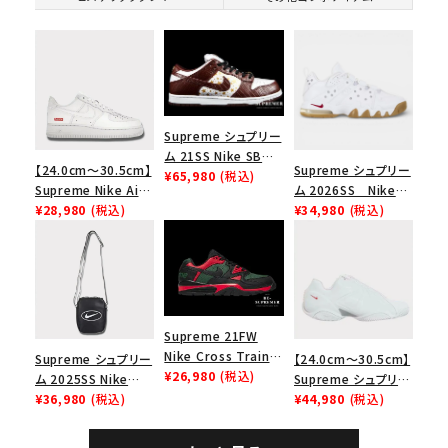
Supreme シュプリー
ム 21SS Nike SB
【24.0cm～30.5cm】
Supreme シュプリー
Dunk Low ナイキSB
¥65,980
(税込)
Supreme Nike Air
ム 2026SS Nike
ダンクロウ スニーカ
Force 1 Low シュプ
¥28,980
(税込)
SB Air Max 2 CB 94
¥34,980
(税込)
ー ブラウン
リーム ナイキエアフォ
Low SP ナイキ SB
ース１スニーカー シ
エアマックス2 CB 94
ューズ ホワイト
ロー SP ホワイト
Supreme 21FW
Nike Cross Trainer
Supreme シュプリー
【24.0cm～30.5cm】
Low ナイキクロスト
¥26,980
(税込)
ム 2025SS Nike
Supreme シュプリー
レイナーロウ シュー
Leather Shoulder
¥36,980
(税込)
ム 2023AW Nike
¥44,980
(税込)
ズ ブラック
Bag ナイキレザーシ
Courtposite ナイキ
ョルダーバッグ ブラッ
コートポジット スニー