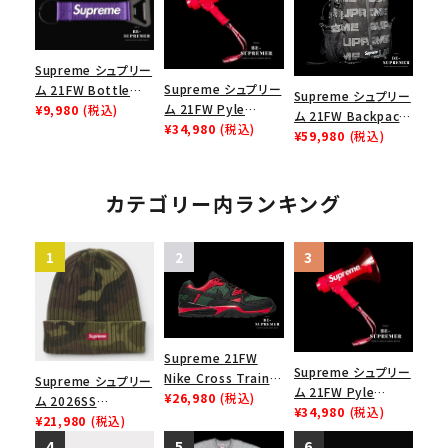
Supreme シュプリー
Supreme シュプリー
ム 21FW Bottle
Supreme シュプリー
ム 21FW Pyle
Opener Webbing
¥9,980
(税込)
ム 21FW Backpack
Waterproof
¥34,980
(税込)
Keychain ボトルオ
バックパック リュック
¥59,980
(税込)
Megaphone パイル
ープナーウェビングキ
ブラック
ウォータープルーフメ
ーチェイン パープル
ガフォン レッド
カテゴリー内ランキング
Supreme 21FW
Supreme シュプリー
Nike Cross Trainer
Supreme シュプリー
ム 21FW Pyle
Low ナイキクロスト
¥26,980
(税込)
ム 2026SS
Waterproof
¥34,980
(税込)
レイナーロウ シュー
Overdyed Beanie
¥21,980
(税込)
Megaphone パイル
ズ ブラック
オーバーダイド ビー