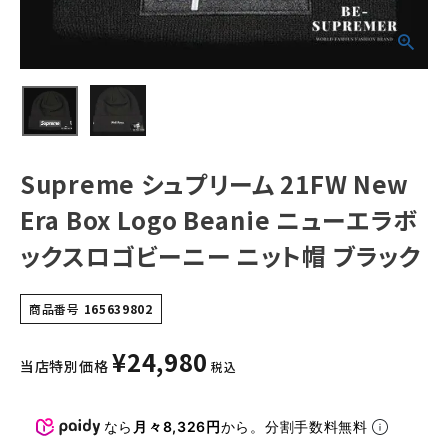
ロゴビーニー ニッ
ト帽 ブラック
NEW ITEMS
CATEGORY
Tシャツ・ロングスリーブ
パーカー・トレーナー
Supreme シュプリーム 21FW New
ジャケット・アウター
Era Box Logo Beanie ニューエラボ
キャップ・ハット
ックスロゴビーニー ニット帽 ブラック
ニット帽・ビーニー
商品番号
165639802
バックパック・リュック
¥
24,980
当店特別価格
その他バッグ類
税込
スニーカー・ブーツ
なら
月々8,326円
から。分割手数料無料
パンツ・ショーツ