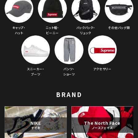
キャップ・
ニット帽・
バックパック・
その他バッグ類
ハット
ビーニー
リュック
スニーカー・
パンツ・
アクセサリー
ブーツ
ショーツ
BRAND
NIKE
The North Face
ナイキ
ノースフェイス