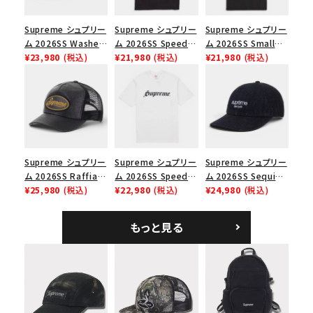
並び順
Supreme シュプリー
Supreme シュプリー
Supreme シュプリー
ム 2026SS Washed
ム 2026SS Speed
ム 2026SS Small
Chino Twill Camp
¥23,980
(税込)
Tee スピードTシャツ
¥21,980
(税込)
Box Tee スモールボ
¥21,980
(税込)
価格から探す
Cap ウォッシュド チ
ブラック
ックスTシャツ ブラッ
円 ～
円
ノツイル キャンプキャ
ク
ップ ブラック
在庫のない商品を表示する
絞り込んで検索する
Supreme シュプリー
Supreme シュプリー
Supreme シュプリー
ム 2026SS Raffia
ム 2026SS Speed
ム 2026SS Sequin
Mesh Back 5-Panel
¥25,980
(税込)
Tee スピードTシャツ
¥22,980
(税込)
Denim Classic
¥24,980
(税込)
ラフィアメッシュバック
ホワイト
Logo 6-Panel シ
5パネルキャップ ブラ
ークインデニム クラ
もっと見る
ック
シックロゴ 6パネルキ
ャップ ブラック