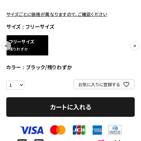
アクセサリー
サイズごとに価格が異なりますので、ご確認ください
サイズ
フリーサイズ
COLLABORATION BRAND
フリーサイズ
SEASON
残りわずか
CONTENTS
カラー
ブラック/残りわずか
ACCOUNT MENU
ようこそ ゲスト 様
お気に入りに登録する
meeting_room
person
ログイン
会員登録
カートに入れる
Follow us