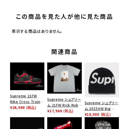
この商品を見た人が他に見た商品
表示する商品はありません。
関連商品
Supreme 21FW
Supreme シュプリー
Nike Cross Trainer
Supreme シュプリー
ム 21FW Rick Rubin
Low ナイキクロスト
¥26,980
(税込)
ム 2025AW Big
Tee リックルービンT
¥17,980
(税込)
レイナーロウ シュー
Logo Beanie ビッグ
¥18,980
(税込)
シャツ ヘザーグレー
ズ ブラック
ロゴビーニー ブラッ
ク