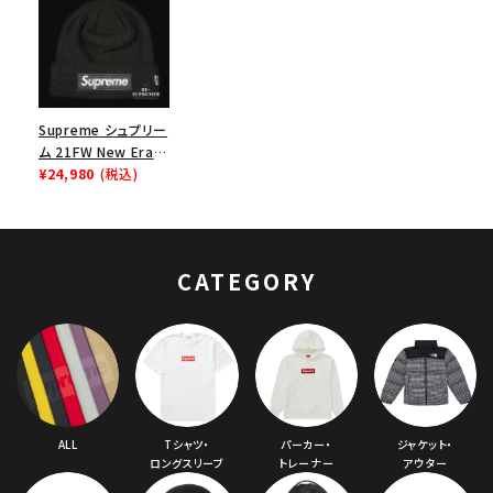
Supreme シュプリー
ム 21FW New Era
Box Logo Beanie
¥24,980
(税込)
ニューエラボックスロ
ゴビーニー ニット帽
ブラック
CATEGORY
ALL
Tシャツ・
パーカー・
ジャケット・
ロングスリーブ
トレーナー
アウター