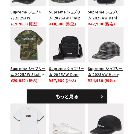
Supreme シュプリー
Supreme シュプリー
Supreme シュプリー
ム 2025AW
ム 2025AW Pinup
ム 2025AW Denim
Overdyed Camp
¥19,980
(税込)
Mesh Back 5-Panel
¥18,980
(税込)
Backpack デニム バ
¥42,980
(税込)
Cap オーバーダイド
Capピンアップ メッシ
ックパック ブラック
キャンプキャップ ブ
ュバック 5パネルキャ
ラック
ップ トゥルーティン
バーHTC フォールカ
モ
Supreme シュプリー
Supreme シュプリー
Supreme シュプリー
ム 2025AW Skull
ム 2025AW Denim
ム 2025AW Harris
Tee スカル Tシャ
¥20,980
(税込)
Shoulder Bag デニ
¥37,980
(税込)
Tweed Camp Cap
¥24,980
(税込)
ツ ウッドランドカモ
ム ショルダーバッグ
ハリスツイード キャ
ブラック
ンプキャップ ブラック
もっと見る