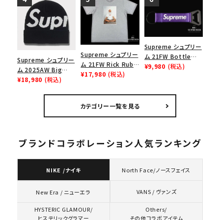
ウォータープルーフメ
ニー ウッドランドカモ
ガフォン レッド
Supreme シュプリー
Supreme シュプリー
ム 21FW Bottle
Supreme シュプリー
ム 21FW Rick Rubin
Opener Webbing
¥9,980
(税込)
ム 2025AW Big
Tee リックルービンT
¥17,980
(税込)
Keychain ボトルオ
Logo Beanie ビッグ
¥18,980
(税込)
シャツ ヘザーグレー
ープナーウェビングキ
ロゴビーニー ブラッ
ーチェイン パープル
ク
カテゴリー一覧を見る
ブランドコラボレーション人気ランキング
NIKE /ナイキ
North Face/ノースフェイス
VANS / ヴァンズ
New Era / ニューエラ
HYSTERIC GLAMOUR/
Others/
ヒステリックグラマー
その他コラボアイテム