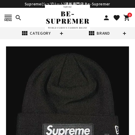
Supreme(シュプリーム)通販専門店 Be-Supremer
0
search
person
favorite
shopping_cart
view_module
view_module
CATEGORY
BRAND
search
Supreme シュプ
リーム 21FW
New Era Box
¥24,980
(税込)
Logo Beanie ニ
ューエラボックス