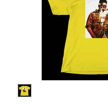
Supreme
シュプリー
ム 20FW
¥16,800
Pharoah
(税込)
Sanders
Tee ファラ
オサンダー
スTシャツ
イエロー
NEW ITEMS
CATEGORY
Tシャツ・ロングスリーブ
パーカー・トレーナー
ジャケット・アウター
キャップ・ハット
ニット帽・ビーニー