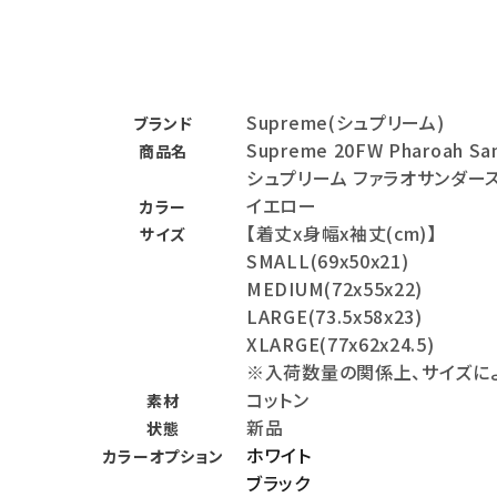
バックパック・リュック
その他バッグ類
Supreme(シュプリーム)
ブランド
スニーカー・ブーツ
Supreme 20FW Pharoah Sa
商品名
パンツ・ショーツ
シュプリーム ファラオサンダー
イエロー
カラー
アクセサリー
【着丈x身幅x袖丈(cm)】
サイズ
SMALL(69x50x21)
COLLABORATION BRAND
MEDIUM(72x55x22)
LARGE(73.5x58x23)
SEASON
XLARGE(77x62x24.5)
※入荷数量の関係上、サイズに
CONTENTS
コットン
素材
新品
状態
ACCOUNT MENU
ホワイト
カラーオプション
ようこそ ゲスト 様
ブラック