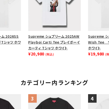
円 ～
円
Tシャツ・ロングスリーブ
キャ
パーカー・クルーネック
ショル
ボックスロゴ
ブラックスウェッ
在庫のない商品を表示する
ム 2026SS
Supreme シュプリーム 2025AW
Supreme 
ードTシャツ ホワ
Playboi Carti Tee プレイボーイ
Wish Te
カーティ Tシャツ ホワイト
ホワイト
絞り込んで検索する
¥20,980
¥19,980
(税込)
(
カテゴリー内ランキング