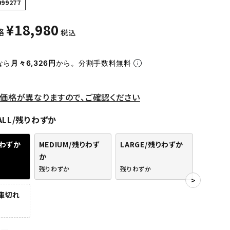
099277
¥
18,980
格
税込
なら
月々6,326円
から。分割手数料無料
価格が異なりますので、ご確認ください
ALL/残りわずか
りわずか
MEDIUM/残りわず
LARGE/残りわずか
か
残りわずか
残りわずか
在庫切れ