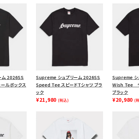
ム 2026SS
Supreme シュプリーム 2026SS
Supreme 
 スモールボックス
Speed Tee スピードTシャツ ブラ
Wish Te
ック
ブラック
¥21,980
¥20,980
カテゴリーから探す
コラボレーションブ
(税込)
(
rch
価格から探す
人気ワード
2026SS
2025AW
2025S