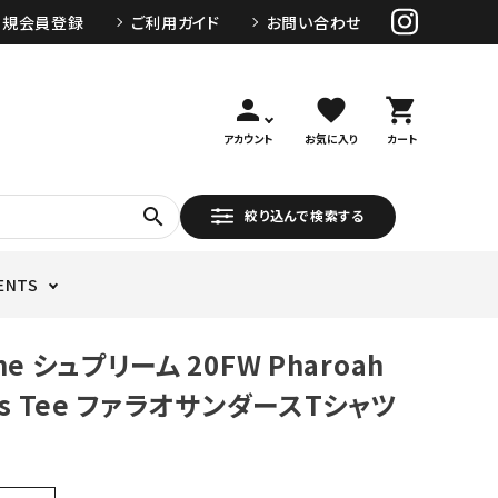
新規会員登録
ご利用ガイド
お問い合わせ
person
favorite
shopping_cart
アカウント
お気に入り
カート
search
絞り込んで検索する
ENTS
me シュプリーム 20FW Pharoah
rs Tee ファラオサンダースTシャツ
ー