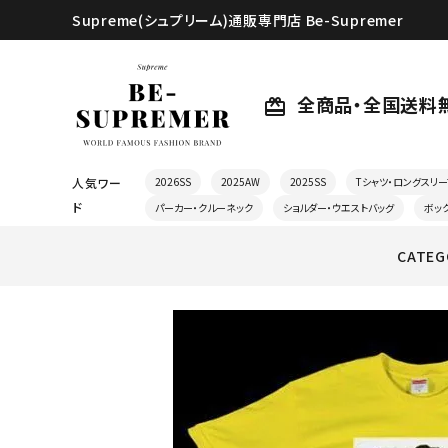
Supreme(シュプリーム)通販専門店 Be-Supremer
全商品・全国送料
card_giftcard
人気ワー
2026SS
2025AW
2025SS
Tシャツ・ロングスリー
ド
パーカー・クルーネック
ショルダー・ウエストバッグ
ボッ
CATEG
search