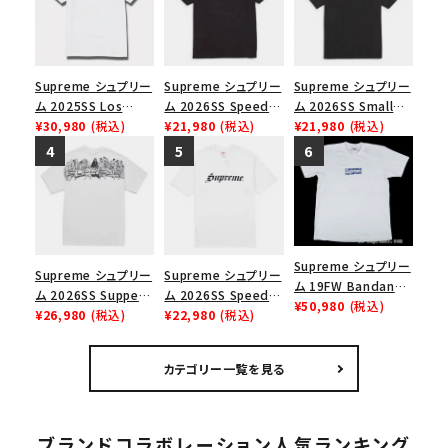
Supreme シュプリー
Supreme シュプリー
Supreme シュプリー
ム 2025SS Los
ム 2026SS Speed
ム 2026SS Small
Angeles Fire Relief
¥30,980
(税込)
Tee スピードTシャツ
¥21,980
(税込)
Box Tee スモールボ
¥21,980
(税込)
Box Logo Tee ファ
ブラック
ックスTシャツ ブラッ
イヤーリリーフボック
ク
スロゴTシャツ ホワ
イト 白
Supreme シュプリー
Supreme シュプリー
Supreme シュプリー
ム 19FW Bandana
ム 2026SS Supper
ム 2026SS Speed
Box Logo Tee バン
¥50,980
(税込)
Tee サパーTシャツ
¥26,980
(税込)
Tee スピードTシャツ
¥22,980
(税込)
ダナボックスロゴTシ
ホワイト
ホワイト
ャツ ホワイト
カテゴリー一覧を見る
ブランドコラボレーション人気ランキング