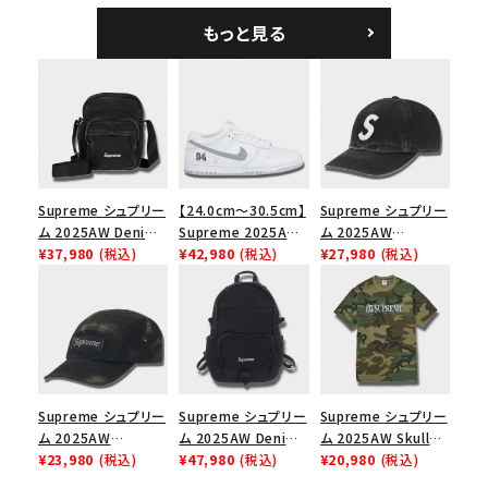
ークインデニム クラ
もっと見る
シックロゴ 6パネルキ
ャップ ブラック
Supreme シュプリー
【24.0cm～30.5cm】
Supreme シュプリー
ム 2025AW Denim
Supreme 2025AW
ム 2025AW
Shoulder Bag デニ
¥37,980
(税込)
Nike SB Dunk Low
¥42,980
(税込)
Pigment Coated
¥27,980
(税込)
ム ショルダーバッグ
ナイキ SB ダンク ロ
2-Tone S Logo 6-
ブラック
ー スニーカー ホワイ
Panel Cap ピグメン
ト
トコーテッド 2トーン
エスロゴ 6パネルキャ
ップ ブラック
Supreme シュプリー
Supreme シュプリー
Supreme シュプリー
ム 2025AW
ム 2025AW Denim
ム 2025AW Skull
Overdyed Camp
¥23,980
(税込)
Backpack デニム バ
¥47,980
(税込)
Tee スカル Tシャ
¥20,980
(税込)
Cap オーバーダイド
ックパック ブラック
ツ ウッドランドカモ