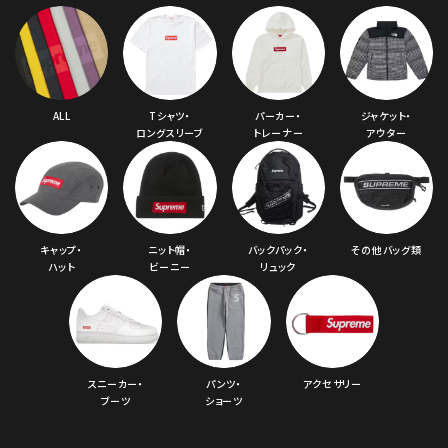
ALL
Tシャツ・
パーカー・
ジャケット・
ロングスリーブ
トレーナー
アウター
キャップ・
ニット帽・
バックパック・
その他バッグ類
ハット
ビーニー
リュック
スニーカー・
パンツ・
アクセサリー
ブーツ
ショーツ