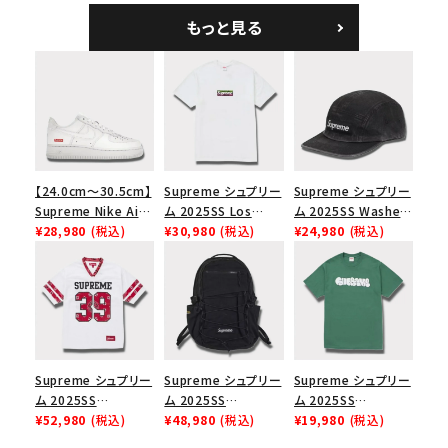
キャンプキャップ ブ
もっと見る
ラック
【24.0cm～30.5cm】
Supreme シュプリー
Supreme シュプリー
Supreme Nike Air
ム 2025SS Los
ム 2025SS Washed
Force 1 Low シュプ
¥28,980
(税込)
Angeles Fire Relief
¥30,980
(税込)
Chino Twill Camp
¥24,980
(税込)
リーム ナイキエアフォ
Box Logo Tee ファ
Cap ウォッシュチノツ
ース１スニーカー シ
イヤーリリーフボック
イルキャンプキャップ
ューズ ホワイト
スロゴTシャツ ホワ
ブラック 黒
イト 白
Supreme シュプリー
Supreme シュプリー
Supreme シュプリー
ム 2025SS
ム 2025SS
ム 2025SS
Bandana Football
¥52,980
(税込)
Backpack バックパッ
¥48,980
(税込)
Homerun Tee ホー
¥19,980
(税込)
Jersey バンダナ フッ
ク ブラック 黒
ムランTシャツ ライト