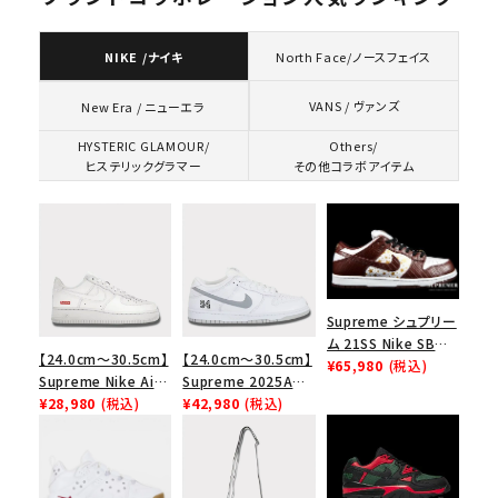
NIKE /ナイキ
North Face/ノースフェイス
VANS / ヴァンズ
New Era / ニューエラ
HYSTERIC GLAMOUR/
Others/
ヒステリックグラマー
その他コラボアイテム
Supreme シュプリー
ム 21SS Nike SB
【24.0cm～30.5cm】
【24.0cm～30.5cm】
Dunk Low ナイキSB
¥65,980
(税込)
Supreme Nike Air
Supreme 2025AW
ダンクロウ スニーカ
Force 1 Low シュプ
¥28,980
(税込)
Nike SB Dunk Low
¥42,980
(税込)
ー ブラウン
リーム ナイキエアフォ
ナイキ SB ダンク ロ
ース１スニーカー シ
ー スニーカー ホワイ
ューズ ホワイト
ト