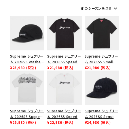
keyboard_arrow_down
他のシーズンを見る
シーズンから探す
並び順
価格から探す
Supreme シュプリー
Supreme シュプリー
Supreme シュプリー
円 ～
円
ム 2026SS Washed
ム 2026SS Speed
ム 2026SS Small
Chino Twill Camp
¥23,980
(税込)
Tee スピードTシャツ
¥21,980
(税込)
Box Tee スモールボ
¥21,980
(税込)
在庫のない商品を表示する
Cap ウォッシュド チ
ブラック
ックスTシャツ ブラッ
ノツイル キャンプキャ
ク
ップ ブラック
絞り込んで検索する
Supreme シュプリー
Supreme シュプリー
Supreme シュプリー
ム 2026SS Supper
ム 2026SS Speed
ム 2026SS Sequin
Tee サパーTシャツ
¥26,980
(税込)
Tee スピードTシャツ
¥22,980
(税込)
Denim Classic
¥24,980
(税込)
ホワイト
ホワイト
Logo 6-Panel シ