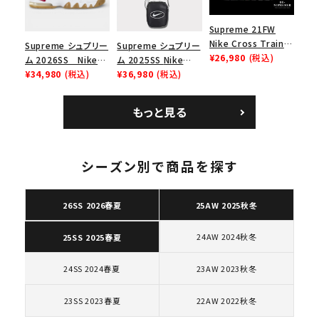
Supreme 21FW
Nike Cross Trainer
Supreme シュプリー
Supreme シュプリー
Low ナイキクロスト
¥26,980
(税込)
ム 2026SS Nike
ム 2025SS Nike
レイナーロウ シュー
SB Air Max 2 CB 94
¥34,980
(税込)
Leather Shoulder
¥36,980
(税込)
ズ ブラック
Low SP ナイキ SB
Bag ナイキレザーシ
エアマックス2 CB 94
ョルダーバッグ ブラッ
もっと見る
ロー SP ホワイト
ク 黒
キーワードから探す
シーズン別で商品を探す
search
人気ワード
2026SS
2025AW
2025SS
Tシャツ・ロングスリーブ
26SS 2026春夏
25AW 2025秋冬
キャップ・ハット
パーカー・クルーネック
ショルダー・ウエストバッグ
ボックスロゴ
ブラックスウェット
24AW 2024秋冬
25SS 2025春夏
カテゴリーから探す
24SS 2024春夏
23AW 2023秋冬
コラボレーションブランドから探す
23SS 2023春夏
22AW 2022秋冬