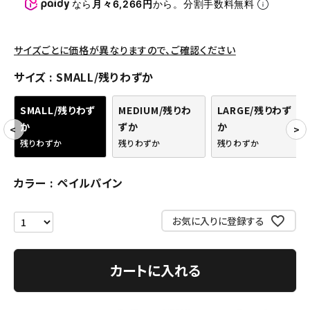
パンツ・ショーツ
なら
月々6,266円
から。分割手数料無料
アクセサリー
サイズごとに価格が異なりますので、ご確認ください
COLLABORATION BRAND
サイズ
SMALL/残りわずか
SEASON
SMALL/残りわず
MEDIUM/残りわ
LARGE/残りわず
か
ずか
か
CONTENTS
残りわずか
残りわずか
残りわずか
ACCOUNT MENU
カラー
ペイルパイン
ようこそ ゲスト 様
meeting_room
person
お気に入りに登録する
ログイン
会員登録
カートに入れる
Follow us