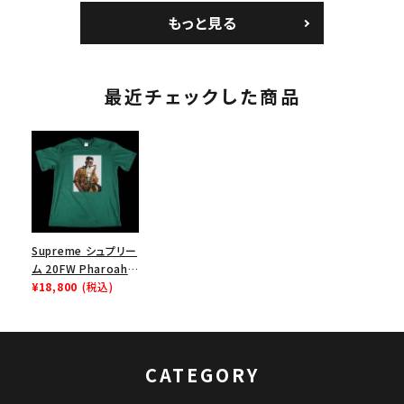
トボール ジャージ ホ
パイン
もっと見る
ワイト
最近チェックした商品
Supreme シュプリー
ム 20FW Pharoah
Sanders Tee ファラ
¥18,800
(税込)
オサンダースTシャツ
ペイルパイン
CATEGORY