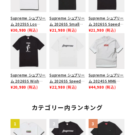
Supreme シュプリー
Supreme シュプリー
Supreme シュプリー
ム 2025SS Los
ム 2026SS Small
ム 2026SS Speed
Angeles Fire Relief
¥30,980
(税込)
Box Tee スモールボ
¥21,980
(税込)
Tee スピードTシャツ
¥21,980
(税込)
Box Logo Tee ファ
ックスTシャツ ブラッ
ブラック
イヤーリリーフボック
ク
スロゴTシャツ ホワ
イト 白
Supreme シュプリー
Supreme シュプリー
Supreme シュプリー
ム 2026SS Wish
ム 2026SS Speed
ム 2024SS MM6
Tee ウィッシュTシ
¥20,980
(税込)
Tee スピードTシャツ
¥22,980
(税込)
Maison Margiela
¥44,980
(税込)
ャツ ブラック
ホワイト
Box Logo Tee MM6
メゾンマルジェラボッ
クスロゴTシャツ ホ
カテゴリー内ランキング
ワイト 白