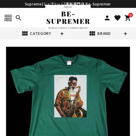
Supreme(シュプリーム)通販専門店 Be-Supremer
0
search
person
favorite
shopping_cart
view_module
view_module
CATEGORY
BRAND
search
Supreme シュプ
リーム 20FW
Pharoah
¥18,800
(税込)
Sanders Tee フ
ァラオサンダース