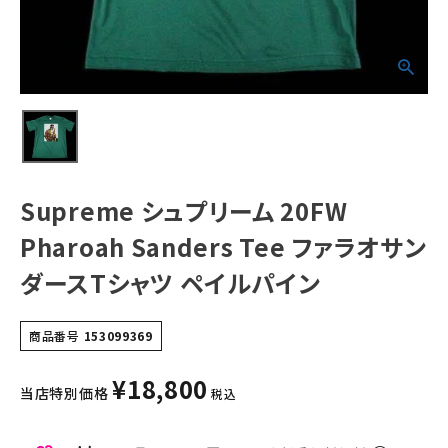
Tシャツ ペイルパ
イン
NEW ITEMS
CATEGORY
Tシャツ・ロングスリーブ
パーカー・トレーナー
Supreme シュプリーム 20FW
ジャケット・アウター
Pharoah Sanders Tee ファラオサン
キャップ・ハット
ダースTシャツ ペイルパイン
ニット帽・ビーニー
バックパック・リュック
商品番号
153099369
その他バッグ類
¥
18,800
当店特別価格
税込
スニーカー・ブーツ