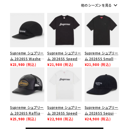
keyboard_arrow_down
他のシーズンを見る
シーズンから探す
並び順
価格から探す
Supreme シュプリー
Supreme シュプリー
Supreme シュプリー
円 ～
円
ム 2026SS Washed
ム 2026SS Speed
ム 2026SS Small
Chino Twill Camp
¥23,980
(税込)
Tee スピードTシャツ
¥21,980
(税込)
Box Tee スモールボ
¥21,980
(税込)
在庫のない商品を表示する
Cap ウォッシュド チ
ブラック
ックスTシャツ ブラッ
ノツイル キャンプキャ
ク
ップ ブラック
絞り込んで検索する
Supreme シュプリー
Supreme シュプリー
Supreme シュプリー
ム 2026SS Raffia
ム 2026SS Speed
ム 2026SS Sequin
Mesh Back 5-Panel
¥25,980
(税込)
Tee スピードTシャツ
¥22,980
(税込)
Denim Classic
¥24,980
(税込)
ラフィアメッシュバック
ホワイト
Logo 6-Panel シ