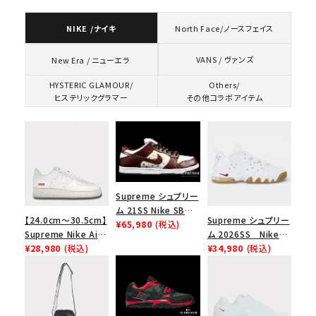
NIKE /ナイキ
North Face/ノースフェイス
VANS / ヴァンズ
New Era / ニューエラ
HYSTERIC GLAMOUR/
Others/
ヒステリックグラマー
その他コラボアイテム
Supreme シュプリー
ム 21SS Nike SB
【24.0cm～30.5cm】
Supreme シュプリー
Dunk Low ナイキSB
¥65,980
(税込)
Supreme Nike Air
ム 2026SS Nike
ダンクロウ スニーカ
Force 1 Low シュプ
¥28,980
(税込)
SB Air Max 2 CB 94
¥34,980
(税込)
ー ブラウン
リーム ナイキエアフォ
Low SP ナイキ SB
ース１スニーカー シ
エアマックス2 CB 94
ューズ ホワイト
ロー SP ホワイト