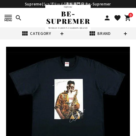
Supreme(シュプリーム)通販専門店 Be-Supremer
0
search
person
favorite
shopping_cart
view_module
view_module
CATEGORY
BRAND
search
Supreme シュプ
リーム 20FW
Pharoah
¥18,800
(税込)
Sanders Tee フ
ァラオサンダース