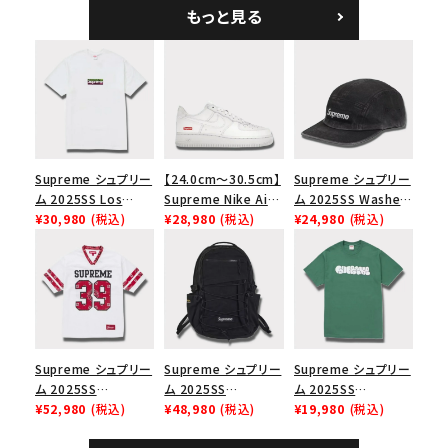
ブラック
ンプキャップ ブラック
もっと見る
Supreme シュプリー
【24.0cm～30.5cm】
Supreme シュプリー
ム 2025SS Los
Supreme Nike Air
ム 2025SS Washed
Angeles Fire Relief
¥30,980
(税込)
Force 1 Low シュプ
¥28,980
(税込)
Chino Twill Camp
¥24,980
(税込)
Box Logo Tee ファ
リーム ナイキエアフォ
Cap ウォッシュチノツ
イヤーリリーフボック
ース１スニーカー シ
イルキャンプキャップ
スロゴTシャツ ホワ
ューズ ホワイト
ブラック 黒
イト 白
Supreme シュプリー
Supreme シュプリー
Supreme シュプリー
ム 2025SS
ム 2025SS
ム 2025SS
Bandana Football
¥52,980
(税込)
Backpack バックパッ
¥48,980
(税込)
Homerun Tee ホー
¥19,980
(税込)
Jersey バンダナ フッ
ク ブラック 黒
ムランTシャツ ライト