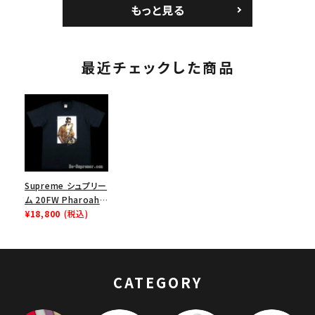
トボール ジャージ ホ
パイン
もっと見る
ワイト
最近チェックした商品
Supreme シュプリー
ム 20FW Pharoah
Sanders Tee ファラ
¥18,800
(税込)
オサンダースTシャツ
ネイビー
CATEGORY