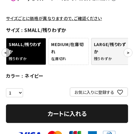
パンツ・ショーツ
アクセサリー
サイズごとに価格が異なりますので、ご確認ください
COLLABORATION BRAND
サイズ
SMALL/残りわずか
SEASON
SMALL/残りわず
MEDIUM/在庫切
LARGE/残りわず
か
れ
か
CONTENTS
残りわずか
在庫切れ
残りわずか
ACCOUNT MENU
カラー
ネイビー
ようこそ ゲスト 様
お気に入りに登録する
meeting_room
person
ログイン
会員登録
カートに入れる
Follow us