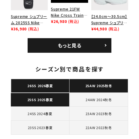
Supreme 21FW
Nike Cross Trainer
Supreme シュプリー
【24.0cm～30.5cm】
Low ナイキクロスト
¥26,980
(税込)
ム 2025SS Nike
Supreme シュプリー
レイナーロウ シュー
Leather Shoulder
¥36,980
(税込)
ム 2023AW Nike
¥44,980
(税込)
ズ ブラック
Bag ナイキレザーシ
Courtposite ナイキ
ョルダーバッグ ブラッ
コートポジット スニー
もっと見る
ク 黒
カー ホワイト 白
キーワードから探す
シーズン別で商品を探す
search
人気ワード
2026SS
2025AW
2025SS
Tシャツ・ロングスリーブ
26SS 2026春夏
25AW 2025秋冬
キャップ・ハット
パーカー・クルーネック
24AW 2024秋冬
25SS 2025春夏
ショルダー・ウエストバッグ
ボックスロゴ
ブラックスウェット
カテゴリーから探す
24SS 2024春夏
23AW 2023秋冬
23SS 2023春夏
22AW 2022秋冬
コラボレーションブランドから探す