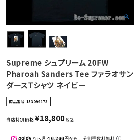
Tシャツ ネイビー
NEW ITEMS
CATEGORY
Tシャツ・ロングスリーブ
パーカー・トレーナー
Supreme シュプリーム 20FW
ジャケット・アウター
Pharoah Sanders Tee ファラオサン
キャップ・ハット
ダースTシャツ ネイビー
ニット帽・ビーニー
商品番号
153099173
バックパック・リュック
その他バッグ類
¥
18,800
当店特別価格
税込
スニーカー・ブーツ
なら
月々6,266円
から。分割手数料無料