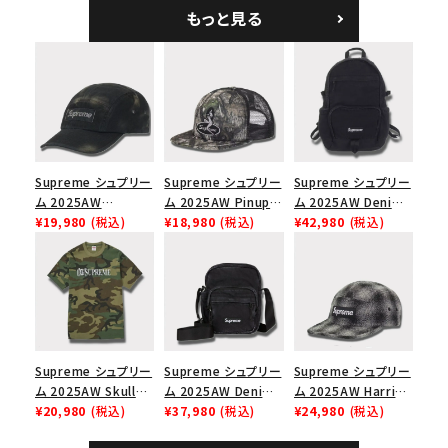
5パネルキャップ ブラ
ークインデニム クラ
もっと見る
ック
シックロゴ 6パネルキ
ャップ ブラック
Supreme シュプリー
Supreme シュプリー
Supreme シュプリー
ム 2025AW
ム 2025AW Pinup
ム 2025AW Denim
Overdyed Camp
¥19,980
(税込)
Mesh Back 5-Panel
¥18,980
(税込)
Backpack デニム バ
¥42,980
(税込)
Cap オーバーダイド
Capピンアップ メッシ
ックパック ブラック
キャンプキャップ ブ
ュバック 5パネルキャ
ラック
ップ トゥルーティン
バーHTC フォールカ
モ
Supreme シュプリー
Supreme シュプリー
Supreme シュプリー
ム 2025AW Skull
ム 2025AW Denim
ム 2025AW Harris
Tee スカル Tシャ
¥20,980
(税込)
Shoulder Bag デニ
¥37,980
(税込)
Tweed Camp Cap
¥24,980
(税込)
ツ ウッドランドカモ
ム ショルダーバッグ
ハリスツイード キャ