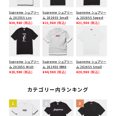
Supreme シュプリー
Supreme シュプリー
Supreme シュプリー
ム 2025SS Los
ム 2026SS Small
ム 2026SS Speed
Angeles Fire Relief
¥30,980
(税込)
Box Tee スモールボ
¥21,980
(税込)
Tee スピードTシャツ
¥21,980
(税込)
Box Logo Tee ファ
ックスTシャツ ブラッ
ブラック
イヤーリリーフボック
ク
スロゴTシャツ ホワ
イト 白
Supreme シュプリー
Supreme シュプリー
Supreme シュプリー
ム 2026SS Wish
ム 2024SS MM6
ム 2026SS Small
Tee ウィッシュTシ
¥20,980
(税込)
Maison Margiela
¥44,980
(税込)
Box Tee スモールボ
¥20,980
(税込)
ャツ ブラック
Box Logo Tee MM6
ックスTシャツ ホワイ
メゾンマルジェラボッ
ト
クスロゴTシャツ ホ
カテゴリー内ランキング
ワイト 白