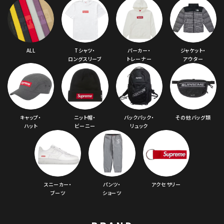
ALL
Tシャツ・
パーカー・
ジャケット・
ロングスリーブ
トレーナー
アウター
キャップ・
ニット帽・
バックパック・
その他バッグ類
ハット
ビーニー
リュック
スニーカー・
パンツ・
アクセサリー
ブーツ
ショーツ