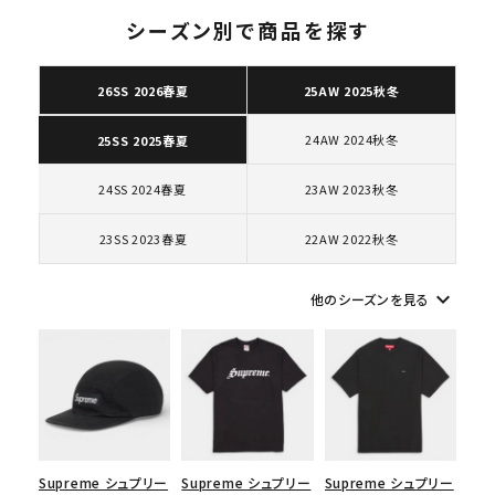
ト
シーズン別で商品を探す
26SS 2026春夏
25AW 2025秋冬
キーワードから探す
24AW 2024秋冬
25SS 2025春夏
search
24SS 2024春夏
23AW 2023秋冬
人気ワード
2026SS
2025AW
2025SS
Tシャツ・ロングスリーブ
キャップ・ハット
パーカー・クルーネック
23SS 2023春夏
22AW 2022秋冬
ショルダー・ウエストバッグ
ボックスロゴ
ブラックスウェット
カテゴリーから探す
keyboard_arrow_down
他のシーズンを見る
コラボレーションブランドから探す
シーズンから探す
Supreme シュプリー
Supreme シュプリー
Supreme シュプリー