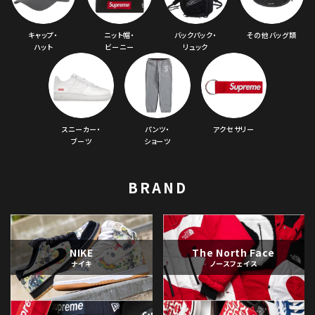
キャップ・
ニット帽・
バックパック・
その他バッグ類
ハット
ビーニー
リュック
スニーカー・
パンツ・
アクセサリー
ブーツ
ショーツ
BRAND
NIKE
The North Face
ナイキ
ノースフェイス