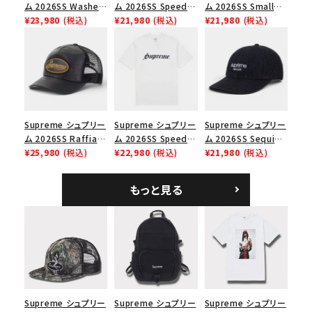
並び順
ム 2026SS Washed
ム 2026SS Speed
ム 2026SS Small
Chino Twill Camp
¥23,980
(税込)
Tee スピードTシャツ
¥21,980
(税込)
Box Tee スモールボ
¥21,980
(税込)
Cap ウォッシュド チ
ブラック
ックスTシャツ ブラッ
価格から探す
ノツイル キャンプキャ
ク
ップ ブラック
円 ～
円
在庫のない商品を表示する
Supreme シュプリー
Supreme シュプリー
Supreme シュプリー
絞り込んで検索する
ム 2026SS Raffia
ム 2026SS Speed
ム 2026SS Sequin
Mesh Back 5-Panel
¥25,980
(税込)
Tee スピードTシャツ
¥22,980
(税込)
Denim Classic
¥21,980
(税込)
ラフィアメッシュバック
ホワイト
Logo 6-Panel シ
5パネルキャップ ブラ
ークインデニム クラ
もっと見る
ック
シックロゴ 6パネルキ
ャップ ブラック
Supreme シュプリー
Supreme シュプリー
Supreme シュプリー