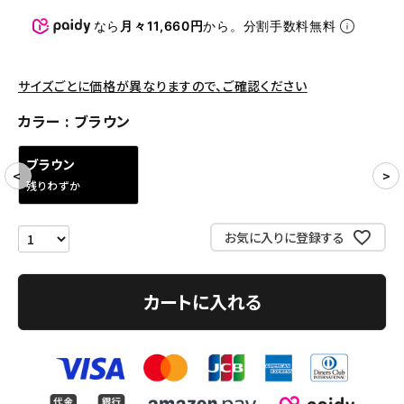
パンツ・ショーツ
なら
月々11,660円
から。分割手数料無料
アクセサリー
COLLABORATION BRAND
サイズごとに価格が異なりますので、ご確認ください
カラー
ブラウン
SEASON
ブラウン
CONTENTS
残りわずか
ACCOUNT MENU
お気に入りに登録する
ようこそ ゲスト 様
meeting_room
person
ログイン
会員登録
カートに入れる
Follow us