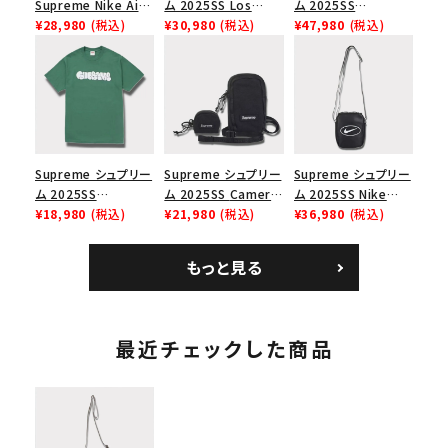
Supreme Nike Air
ム 2025SS Los
ム 2025SS
Force 1 Low シュプ
¥28,980
(税込)
Angeles Fire Relief
¥30,980
(税込)
Backpack バックパッ
¥47,980
(税込)
リーム ナイキエアフォ
Box Logo Tee ファ
ク ブラック 黒
ース１スニーカー シ
イヤーリリーフボック
ューズ ホワイト
スロゴTシャツ ホワ
イト 白
Supreme シュプリー
Supreme シュプリー
Supreme シュプリー
ム 2025SS
ム 2025SS Camera
ム 2025SS Nike
Homerun Tee ホー
¥18,980
(税込)
Bag + Mini Pouch
¥21,980
(税込)
Leather Shoulder
¥36,980
(税込)
ムランTシャツ ライト
カメラバッグ ミニポー
Bag ナイキレザーシ
パイン
チ ブラック 黒
ョルダーバッグ ブラッ
もっと見る
ク 黒
最近チェックした商品