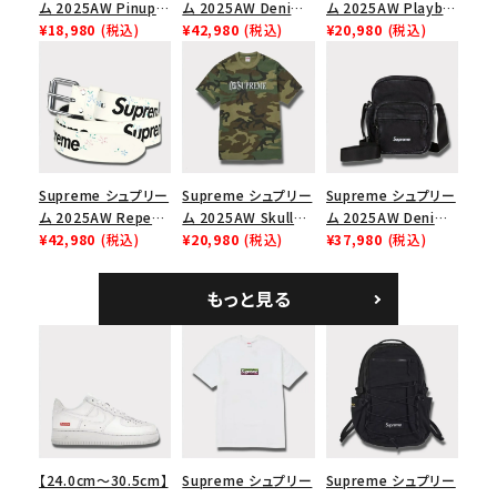
ム 2025AW Pinup
ム 2025AW Denim
ム 2025AW Playboi
Mesh Back 5-Panel
¥18,980
(税込)
Backpack デニム バ
¥42,980
(税込)
Carti Tee プレイボ
¥20,980
(税込)
Capピンアップ メッシ
ックパック ブラック
ーイカーティ Tシャツ
ュバック 5パネルキャ
ホワイト
ップ トゥルーティン
バーHTC フォールカ
モ
Supreme シュプリー
Supreme シュプリー
Supreme シュプリー
ム 2025AW Repeat
ム 2025AW Skull
ム 2025AW Denim
Leather Belt リピー
¥42,980
(税込)
Tee スカル Tシャ
¥20,980
(税込)
Shoulder Bag デニ
¥37,980
(税込)
ト レザー ベルト フロ
ツ ウッドランドカモ
ム ショルダーバッグ
ーラル
ブラック
もっと見る
【24.0cm～30.5cm】
Supreme シュプリー
Supreme シュプリー