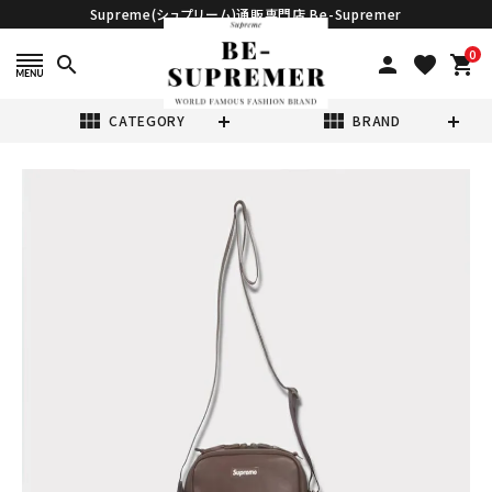
Supreme(シュプリーム)通販専門店 Be-Supremer
0
search
person
favorite
shopping_cart
view_module
view_module
CATEGORY
BRAND
search
Supreme シュプ
リーム 2024AW
Leather
¥34,980
(税込)
Shoulder Bag