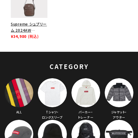
Supreme シュプリー
ム 2024AW
Leather Shoulder
¥34,980
(税込)
Bag レザーショルダ
ーバッグ ブラウン 茶
CATEGORY
ALL
Tシャツ・
パーカー・
ジャケット・
ロングスリーブ
トレーナー
アウター