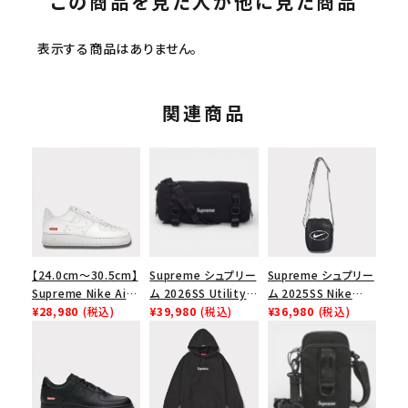
この商品を見た人が他に見た商品
表示する商品はありません。
関連商品
【24.0cm～30.5cm】
Supreme シュプリー
Supreme シュプリー
Supreme Nike Air
ム 2026SS Utility
ム 2025SS Nike
Force 1 Low シュプ
¥28,980
(税込)
Bag ユーティリティ
¥39,980
(税込)
Leather Shoulder
¥36,980
(税込)
リーム ナイキエアフォ
バッグ ブラック
Bag ナイキレザーシ
ース１スニーカー シ
ョルダーバッグ ブラッ
ューズ ホワイト
ク 黒