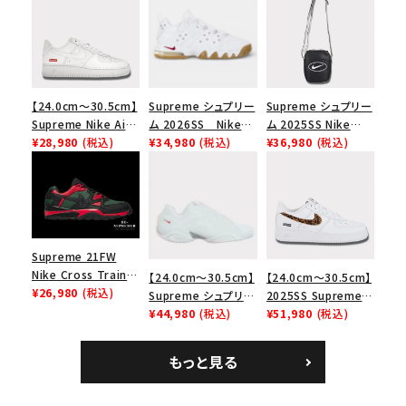
【24.0cm～30.5cm】
Supreme シュプリー
Supreme シュプリー
Supreme Nike Air
ム 2026SS Nike
ム 2025SS Nike
Force 1 Low シュプ
¥28,980
(税込)
SB Air Max 2 CB 94
¥34,980
(税込)
Leather Shoulder
¥36,980
(税込)
リーム ナイキエアフォ
Low SP ナイキ SB
Bag ナイキレザーシ
ース１スニーカー シ
エアマックス2 CB 94
ョルダーバッグ ブラッ
ューズ ホワイト
ロー SP ホワイト
ク 黒
Supreme 21FW
Nike Cross Trainer
【24.0cm～30.5cm】
【24.0cm～30.5cm】
Low ナイキクロスト
¥26,980
(税込)
Supreme シュプリー
2025SS Supreme
レイナーロウ シュー
ム 2023AW Nike
¥44,980
(税込)
GOODENOUGH
¥51,980
(税込)
ズ ブラック
Courtposite ナイキ
Nike Air Force 1
コートポジット スニー
Low AF1 シュプリー
もっと見る
カー ホワイト 白
ムグッドイナフ ナイキ
エアフォース１スニー
カー シューズ ホワイ