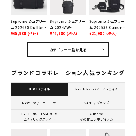
Supreme シュプリー
Supreme シュプリー
Supreme シュプリー
ム 2026SS Duffle
ム 2024AW
ム 2025SS Camera
Bag ダッフルバッグ
¥65,980
(税込)
Leather Shoulder
¥45,980
(税込)
Bag + Mini Pouch
¥21,980
(税込)
ブラック
Bag レザーショルダ
カメラバッグ ミニポー
ーバッグ ブラック 黒
チ ブラック 黒
カテゴリー一覧を見る
ブランドコラボレーション人気ランキング
NIKE /ナイキ
North Face/ノースフェイス
VANS / ヴァンズ
New Era / ニューエラ
HYSTERIC GLAMOUR/
Others/
ヒステリックグラマー
その他コラボアイテム