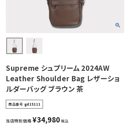
レザーショルダー
バッグ ブラウン 茶
NEW ITEMS
CATEGORY
Tシャツ・ロングスリーブ
パーカー・トレーナー
ジャケット・アウター
Supreme シュプリーム 2024AW
キャップ・ハット
Leather Shoulder Bag レザーショ
ニット帽・ビーニー
ルダーバッグ ブラウン 茶
バックパック・リュック
商品番号
gd15111
その他バッグ類
¥
34,980
スニーカー・ブーツ
当店特別価格
税込