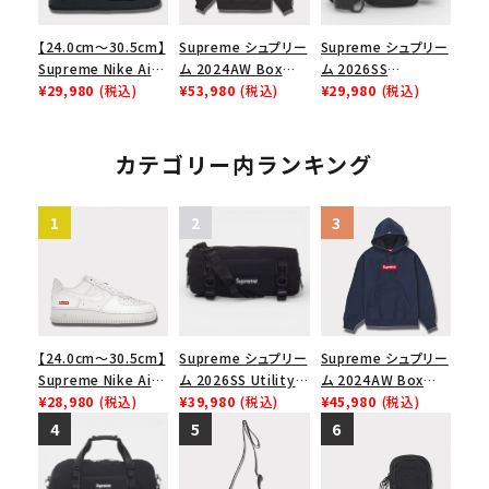
【24.0cm～30.5cm】
Supreme シュプリー
Supreme シュプリー
Supreme Nike Air
ム 2024AW Box
ム 2026SS
Force 1 Low シュプ
¥29,980
(税込)
Logo Hooded
¥53,980
(税込)
Shoulder Bag ショ
¥29,980
(税込)
リーム ナイキエアフォ
Sweatshirt ボック
ルダーバッグ ブラック
ース１スニーカー シ
スロゴフードパーカー
ューズ ブラック
ブラック 黒
カテゴリー内ランキング
【24.0cm～30.5cm】
Supreme シュプリー
Supreme シュプリー
Supreme Nike Air
ム 2026SS Utility
ム 2024AW Box
Force 1 Low シュプ
¥28,980
(税込)
Bag ユーティリティ
¥39,980
(税込)
Logo Hooded
¥45,980
(税込)
リーム ナイキエアフォ
バッグ ブラック
Sweatshirt ボック
ース１スニーカー シ
スロゴフードパーカー
ューズ ホワイト
ネイビー 紺