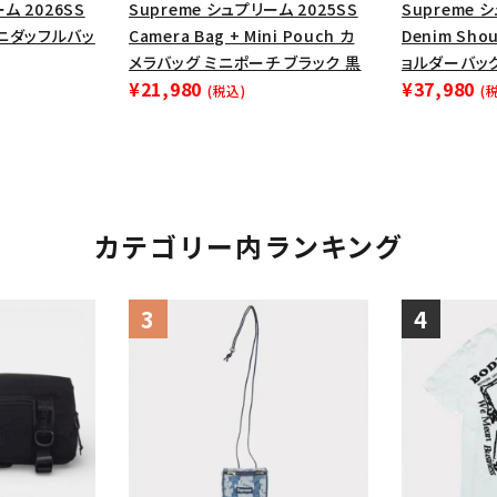
円 ～
円
ム 2026SS
Supreme シュプリーム 2025SS
Supreme 
Tシャツ・ロングスリーブ
キャ
g ミニダッフルバッ
Camera Bag + Mini Pouch カ
Denim Sho
メラバッグ ミニポーチ ブラック 黒
ョルダーバッグ
パーカー・クルーネック
ショル
¥21,980
¥37,980
(税込)
(
ボックスロゴ
ブラックスウェッ
在庫のない商品を表示する
絞り込んで検索する
カテゴリー内ランキング