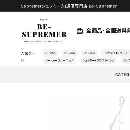
Supreme(シュプリーム)通販専門店 Be-Supremer
全商品・全国送料
card_giftcard
人気ワー
2026SS
2025AW
2025SS
Tシャツ・ロングスリー
ド
パーカー・クルーネック
ショルダー・ウエストバッグ
ボッ
CATEG
search