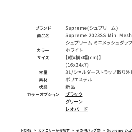
バックパック・リュック
その他バッグ類
Supreme(シュプリーム)
ブランド
スニーカー・ブーツ
Supreme 2023SS Mini Mesh
商品名
シュプリーム ミニメッシュダッ
パンツ・ショーツ
ホワイト
カラー
アクセサリー
【縦x横x幅(cm)】
サイズ
(16x24x7)
COLLABORATION BRAND
3L/ショルダーストラップ取り
容量
ポリエステル
素材
SEASON
新品
状態
ブラック
カラーオプション
CONTENTS
グリーン
レオパード
ACCOUNT MENU
ようこそ ゲスト 様
HOME
カテゴリーから探す
その他バッグ類
Supreme シュ