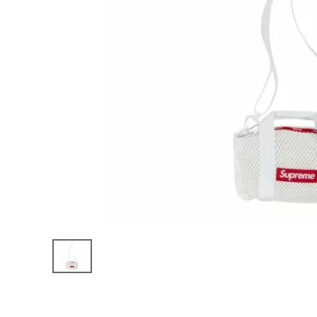
Supreme
シュプリー
ム
¥27,980
2023SS
(税込)
Mini
Mesh
Duffle
Bag ミニ
メッシュダ
ッフルバッ
NEW ITEMS
グ ホワイ
ト
CATEGORY
Tシャツ・ロングスリーブ
パーカー・トレーナー
ジャケット・アウター
キャップ・ハット
ニット帽・ビーニー