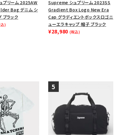
シュプリーム 2025AW
Supreme シュプリーム 2023SS
ップ・ハット
ulder Bag デニム シ
Gradient Box Logo New Era
 ブラック
Cap グラディエントボックスロゴニ
ダー・ウエストバッグ
ューエラキャップ 帽子 ブラック
税込)
ト
¥28,980
(税込)