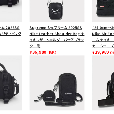
ム 2026SS
Supreme シュプリーム 2025SS
【24.0cm～3
ーティリティバッグ
Nike Leather Shoulder Bag ナ
Nike Air F
イキレザーショルダーバッグ ブラッ
ーム ナイキ
ク 黒
カー シューズ
¥36,980
¥29,980
(税込)
(
カテゴリーから探す
コラボレーションブ
rch
価格から探す
人気ワード
2026SS
2025AW
2025S