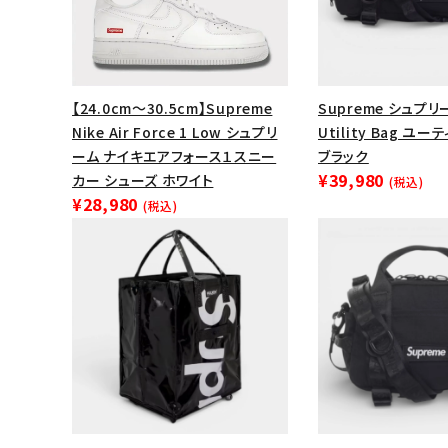
【24.0cm～30.5cm】Supreme
Supreme シュプリー
Nike Air Force 1 Low シュプリ
Utility Bag ユ
ーム ナイキエアフォース１スニー
ブラック
¥39,980
カー シューズ ホワイト
(税込)
¥28,980
(税込)
キーワードから探す
sea
シーズンから探す