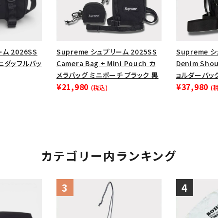
円 ～
円
Tシャツ・ロングスリーブ
キャ
パーカー・クルーネック
ショル
ボックスロゴ
ブラックスウェッ
ム 2026SS
Supreme シュプリーム 2025SS
Supreme 
g ミニダッフルバッ
Camera Bag + Mini Pouch カ
Denim Sho
在庫のない商品を表示する
メラバッグ ミニポーチ ブラック 黒
ョルダーバッグ
¥21,980
¥37,980
(税込)
(
絞り込んで検索する
カテゴリー内ランキング