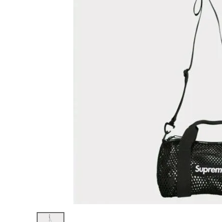
Supreme
シュプリー
ム
¥39,980
2023SS
(税込)
Mini
Mesh
Duffle
Bag ミニ
メッシュダ
ッフルバッ
NEW ITEMS
グ ブラッ
ク
CATEGORY
Tシャツ・ロングスリーブ
パーカー・トレーナー
ジャケット・アウター
キャップ・ハット
ニット帽・ビーニー