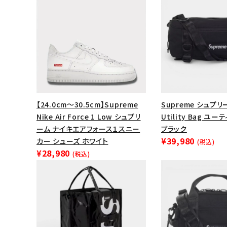
【24.0cm～30.5cm】Supreme
Supreme シュプリー
Nike Air Force 1 Low シュプリ
Utility Bag ユ
ーム ナイキエアフォース１スニー
ブラック
¥39,980
カー シューズ ホワイト
(税込)
¥28,980
(税込)
キーワードから探す
sea
シーズンから探す