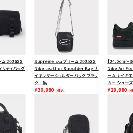
ム 2026SS
Supreme シュプリーム 2025SS
【24.0cm～3
ーティリティバッグ
Nike Leather Shoulder Bag ナ
Nike Air F
イキレザーショルダーバッグ ブラッ
ーム ナイキ
ク 黒
カー シューズ
¥36,980
¥29,980
(税込)
(
カテゴリーから探す
コラボレーションブ
rch
価格から探す
人気ワード
2026SS
2025AW
2025S