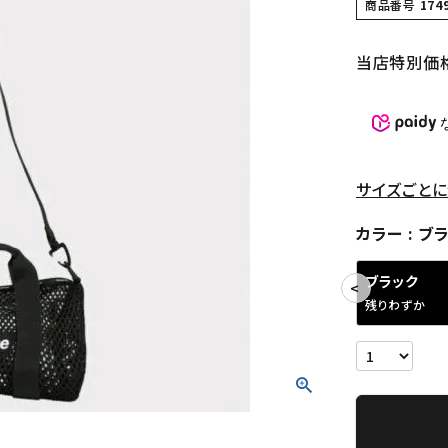
商品番号
174
当店特別価
サイズごとに
カラー
ブ
ブラック
残りわずか