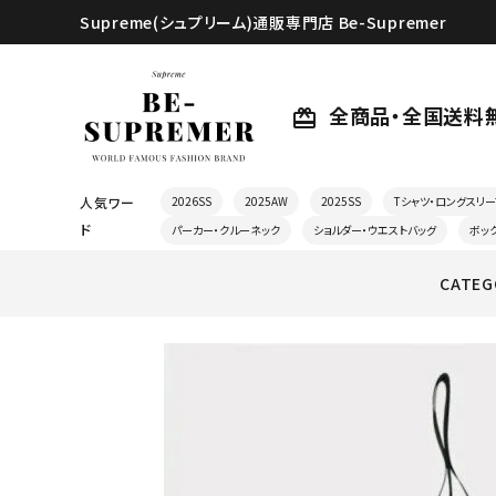
Supreme(シュプリーム)通販専門店 Be-Supremer
全商品・全国送料
card_giftcard
人気ワー
2026SS
2025AW
2025SS
Tシャツ・ロングスリー
ド
パーカー・クルーネック
ショルダー・ウエストバッグ
ボッ
CATEG
search