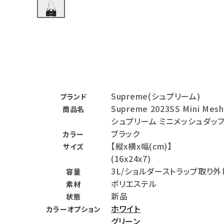
バックパック・リュック
その他バッグ類
スニーカー・ブーツ
パンツ・ショーツ
Supreme(シュプリーム)
ブランド
アクセサリー
Supreme 2023SS Mini Mesh
商品名
シュプリーム ミニメッシュダッ
COLLABORATION BRAND
ブラック
カラー
【縦x横x幅(cm)】
サイズ
SEASON
(16x24x7)
3L/ショルダーストラップ取り
容量
CONTENTS
ポリエステル
素材
新品
状態
ACCOUNT MENU
ホワイト
カラーオプション
ようこそ ゲスト 様
グリーン