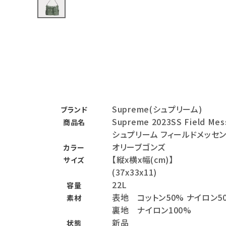
バックパック・リュック
その他バッグ類
スニーカー・ブーツ
パンツ・ショーツ
アクセサリー
Supreme(シュプリーム)
ブランド
Supreme 2023SS Field Mes
商品名
COLLABORATION BRAND
シュプリーム フィールドメッセ
オリーブゴンズ
カラー
SEASON
【縦x横x幅(cm)】
サイズ
(37x33x11)
CONTENTS
22L
容量
表地 コットン50% ナイロン5
素材
ACCOUNT MENU
裏地 ナイロン100%
ようこそ ゲスト 様
新品
状態