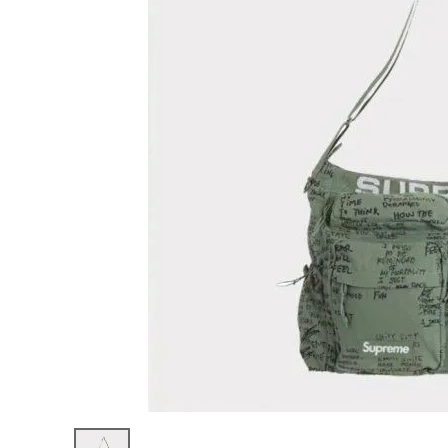
Supreme
シュプリー
ム
¥58,980
2023SS
(税込)
Field
Messeng
er Bag フ
ィールドメ
ッセンジャ
ーバッグ
NEW ITEMS
オリーブゴ
ンズ
CATEGORY
Tシャツ・ロングスリーブ
パーカー・トレーナー
ジャケット・アウター
キャップ・ハット
ニット帽・ビーニー