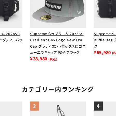
円 ～
円
Tシャツ・ロングスリーブ
キャ
パーカー・クルーネック
ショル
ボックスロゴ
ブラックスウェッ
ム 2026SS
Supreme シュプリーム 2023SS
Supreme 
在庫のない商品を表示する
g ミニダッフルバッ
Gradient Box Logo New Era
Duffle Ba
Cap グラディエントボックスロゴニ
ク
¥65,980
絞り込んで検索する
ューエラキャップ 帽子 ブラック
(
¥28,980
(税込)
カテゴリー内ランキング