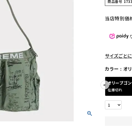
商品番号
173
当店特別価
サイズごとに
カラー
オ
オリーブゴ
在庫切れ