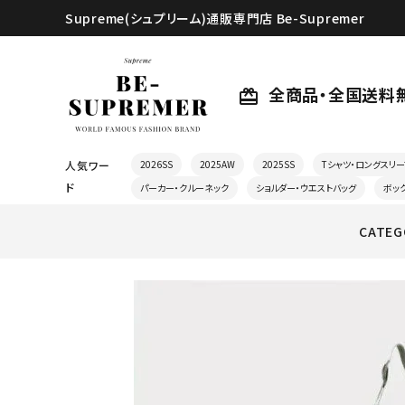
Supreme(シュプリーム)通販専門店 Be-Supremer
全商品・全国送料
card_giftcard
人気ワー
2026SS
2025AW
2025SS
Tシャツ・ロングスリー
ド
パーカー・クルーネック
ショルダー・ウエストバッグ
ボッ
CATEG
search