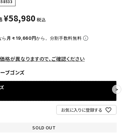
358533
¥
58,980
格
税込
なら
月々19,660円
から。分割手数料無料
価格が異なりますので、ご確認ください
リーブゴンズ
ンズ
お気に入りに登録する
SOLD OUT