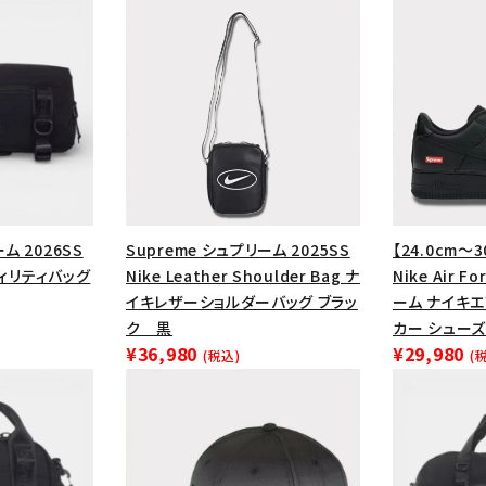
ム 2026SS
Supreme シュプリーム 2025SS
【24.0cm～3
ーティリティバッグ
Nike Leather Shoulder Bag ナ
Nike Air F
イキレザーショルダーバッグ ブラッ
ーム ナイキ
ク 黒
カー シューズ
カテゴリーから探す
コラボレーションブ
¥36,980
¥29,980
(税込)
(
rch
価格から探す
人気ワード
2026SS
2025AW
2025S