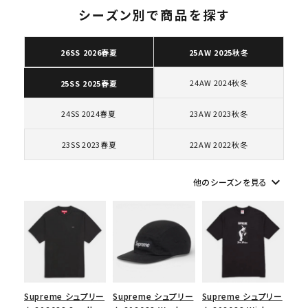
ト
シーズン別で商品を探す
26SS 2026春夏
25AW 2025秋冬
キーワードから探す
24AW 2024秋冬
25SS 2025春夏
search
24SS 2024春夏
23AW 2023秋冬
人気ワード
2026SS
2025AW
2025SS
Tシャツ・ロングスリーブ
キャップ・ハット
パーカー・クルーネック
23SS 2023春夏
22AW 2022秋冬
ショルダー・ウエストバッグ
ボックスロゴ
ブラックスウェット
カテゴリーから探す
keyboard_arrow_down
他のシーズンを見る
コラボレーションブランドから探す
シーズンから探す
Supreme シュプリー
Supreme シュプリー
Supreme シュプリー
並び順