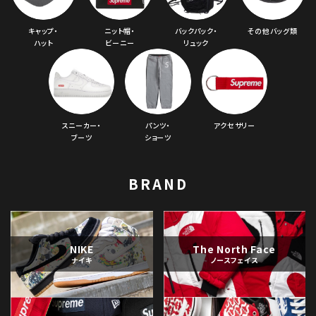
キャップ・
ニット帽・
バックパック・
その他バッグ類
ハット
ビーニー
リュック
スニーカー・
パンツ・
アクセサリー
ブーツ
ショーツ
BRAND
NIKE
The North Face
ナイキ
ノースフェイス