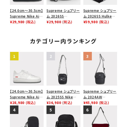
【24.0cm～30.5cm】
Supreme シュプリー
Supreme シュプリー
Supreme Nike Air
ム 2026SS
ム 2026SS Hulken
Force 1 Low シュプ
¥29,980
(税込)
Shoulder Bag ショ
¥29,980
(税込)
Rolling Tote
¥59,980
(税込)
リーム ナイキエアフォ
ルダーバッグ ブラック
Bag ハルケン ロー
ース１スニーカー シ
リングトートバッグ
ューズ ブラック
ブラック
カテゴリー内ランキング
【24.0cm～30.5cm】
Supreme シュプリー
Supreme シュプリー
Supreme Nike Air
ム 2025SS Nike
ム 2024AW
Force 1 Low シュプ
¥28,980
(税込)
Leather Shoulder
¥36,980
(税込)
Leather Shoulder
¥45,980
(税込)
リーム ナイキエアフォ
Bag ナイキレザーシ
Bag レザーショルダ
ース１スニーカー シ
ョルダーバッグ ブラッ
ーバッグ ブラック 黒
ューズ ホワイト
ク 黒