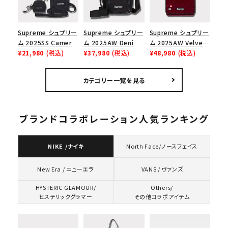
Supreme シュプリー
Supreme シュプリー
Supreme シュプリー
ム 2025SS Camera
ム 2025AW Denim
ム 2025AW Velvet
Bag + Mini Pouch
¥21,980
(税込)
Shoulder Bag デニ
¥37,980
(税込)
Small Messenger
¥48,980
(税込)
カメラバッグ ミニポー
ム ショルダーバッグ
Bag ベルベット スモ
チ ブラック 黒
ブラック
ール メッセンジャー
カテゴリー一覧を見る
バッグ レッドレオパー
ド
ブランドコラボレーション人気ランキング
NIKE /ナイキ
North Face/ノースフェイス
VANS / ヴァンズ
New Era / ニューエラ
HYSTERIC GLAMOUR/
Others/
ヒステリックグラマー
その他コラボアイテム