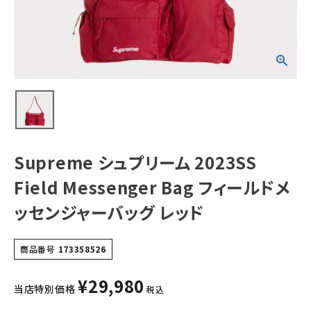
Bag フィールドメ
ッセンジャーバッ
グ レッド
NEW ITEMS
CATEGORY
Tシャツ・ロングスリーブ
パーカー・トレーナー
ジャケット・アウター
Supreme シュプリーム 2023SS
キャップ・ハット
Field Messenger Bag フィールドメ
ニット帽・ビーニー
ッセンジャーバッグ レッド
バックパック・リュック
商品番号
173358526
その他バッグ類
¥
29,980
スニーカー・ブーツ
当店特別価格
税込