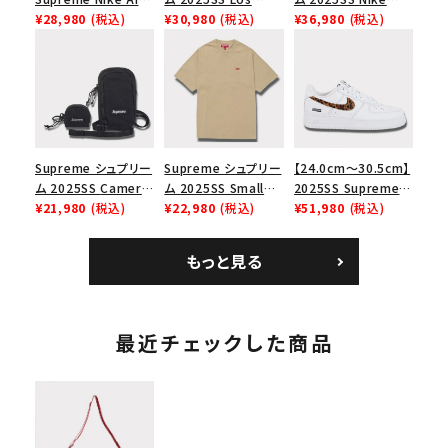
Force 1 Low シュプ
¥28,980
(税込)
Angeles Fire Relief
¥30,980
(税込)
Leather Shoulder
¥36,980
(税込)
リーム ナイキエアフォ
Box Logo Tee ファ
Bag ナイキレザーシ
ース１スニーカー シ
イヤーリリーフボック
ョルダーバッグ ブラッ
ューズ ホワイト
スロゴTシャツ ホワ
ク 黒
イト 白
Supreme シュプリー
Supreme シュプリー
【24.0cm～30.5cm】
ム 2025SS Camera
ム 2025SS Small
2025SS Supreme
Bag + Mini Pouch
¥21,980
(税込)
Box Tee スモールボ
¥22,980
(税込)
GOODENOUGH
¥51,980
(税込)
カメラバッグ ミニポー
ックスTシャツ タン
Nike Air Force 1
チ ブラック 黒
Low AF1 シュプリー
もっと見る
ムグッドイナフ ナイキ
エアフォース１スニー
カー シューズ ホワイ
ト
最近チェックした商品