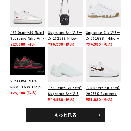
【24.0cm～30.5cm】
Supreme シュプリー
Supreme シュプリー
Supreme Nike Air
ム 2025SS Nike
ム 2026SS Nike
Force 1 Low シュプ
¥28,980
(税込)
Leather Shoulder
¥36,980
(税込)
SB Air Max 2 CB 94
¥34,980
(税込)
リーム ナイキエアフォ
Bag ナイキレザーシ
Low SP ナイキ SB
ース１スニーカー シ
ョルダーバッグ ブラッ
エアマックス2 CB 94
ューズ ホワイト
ク 黒
ロー SP ホワイト
Supreme 21FW
Nike Cross Trainer
【24.0cm～30.5cm】
【24.0cm～30.5cm】
Low ナイキクロスト
¥26,980
(税込)
Supreme シュプリー
2025SS Supreme
レイナーロウ シュー
ム 2023AW Nike
¥44,980
(税込)
GOODENOUGH
¥51,980
(税込)
ズ ブラック
Courtposite ナイキ
Nike Air Force 1
コートポジット スニー
Low AF1 シュプリー
もっと見る
カー ホワイト 白
ムグッドイナフ ナイキ
エアフォース１スニー
カー シューズ ホワイ