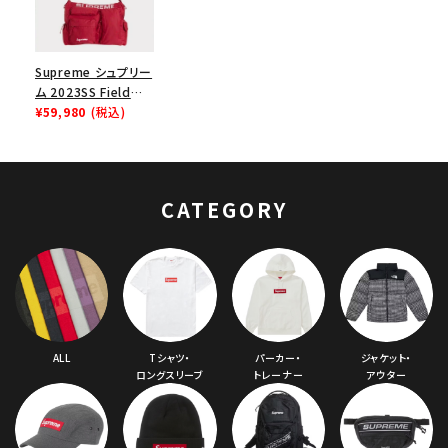
Supreme シュプリー
ム 2023SS Field
Messenger Bag フ
¥59,980
(税込)
ィールドメッセンジャ
ーバッグ レッド
CATEGORY
ALL
Tシャツ・
パーカー・
ジャケット・
ロングスリーブ
トレーナー
アウター