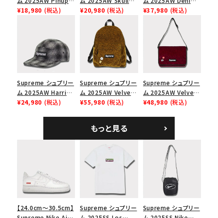
ム 2025AW Pinup
ム 2025AW Skull
ム 2025AW Denim
Mesh Back 5-Panel
¥18,980
(税込)
Tee スカル Tシャ
¥20,980
(税込)
Shoulder Bag デニ
¥37,980
(税込)
Capピンアップ メッシ
ツ ウッドランドカモ
ム ショルダーバッグ
ュバック 5パネルキャ
ブラック
ップ トゥルーティン
バーHTC フォールカ
モ
Supreme シュプリー
Supreme シュプリー
Supreme シュプリー
ム 2025AW Harris
ム 2025AW Velvet
ム 2025AW Velvet
Tweed Camp Cap
¥24,980
(税込)
Backpack ベルベッ
¥55,980
(税込)
Small Messenger
¥48,980
(税込)
ハリスツイード キャ
ト バックパック タンレ
Bag ベルベット スモ
ンプキャップ ブラック
オパード
ール メッセンジャー
もっと見る
バッグ レッドレオパー
ド
【24.0cm～30.5cm】
Supreme シュプリー
Supreme シュプリー
Supreme Nike Air
ム 2025SS Los
ム 2025SS Nike