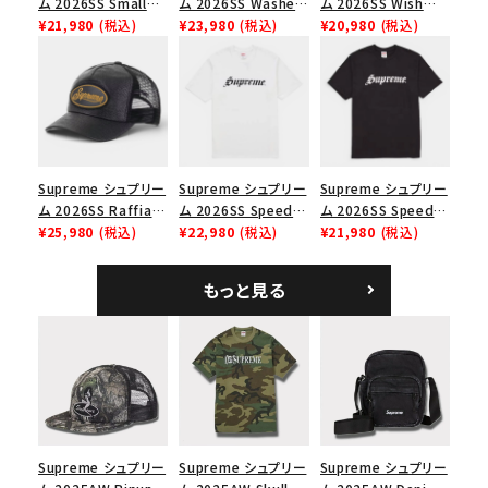
ム 2026SS Small
ム 2026SS Washed
ム 2026SS Wish
Box Tee スモールボ
¥21,980
(税込)
Chino Twill Camp
¥23,980
(税込)
Tee ウィッシュTシ
¥20,980
(税込)
ックスTシャツ ブラッ
Cap ウォッシュド チ
ャツ ブラック
価格から探す
ク
ノツイル キャンプキャ
ップ ブラック
円 ～
円
在庫のない商品を表示する
Supreme シュプリー
Supreme シュプリー
Supreme シュプリー
ム 2026SS Raffia
ム 2026SS Speed
ム 2026SS Speed
絞り込んで検索する
Mesh Back 5-Panel
¥25,980
(税込)
Tee スピードTシャツ
¥22,980
(税込)
Tee スピードTシャツ
¥21,980
(税込)
ラフィアメッシュバック
ホワイト
ブラック
5パネルキャップ ブラ
もっと見る
ック
Supreme シュプリー
Supreme シュプリー
Supreme シュプリー