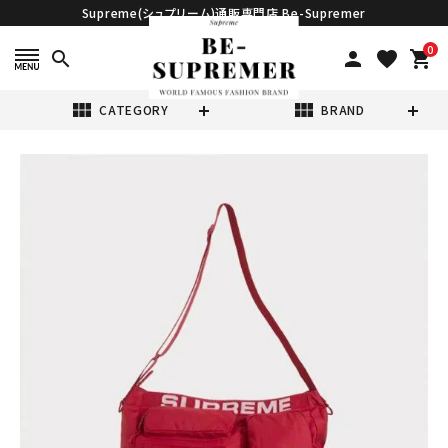
Supreme(シュプリーム)通販専門店 Be-Supremer
0
search
person
favorite
shopping_cart
view_module
view_module
CATEGORY
BRAND
search
Supreme シュプ
リーム 2023SS
Field
¥59,980
(税込)
Messenger