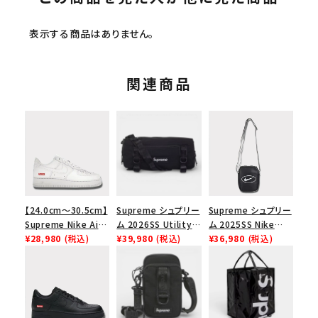
表示する商品はありません。
関連商品
【24.0cm～30.5cm】
Supreme シュプリー
Supreme シュプリー
Supreme Nike Air
ム 2026SS Utility
ム 2025SS Nike
Force 1 Low シュプ
¥28,980
(税込)
Bag ユーティリティ
¥39,980
(税込)
Leather Shoulder
¥36,980
(税込)
リーム ナイキエアフォ
バッグ ブラック
Bag ナイキレザーシ
ース１スニーカー シ
ョルダーバッグ ブラッ
ューズ ホワイト
ク 黒