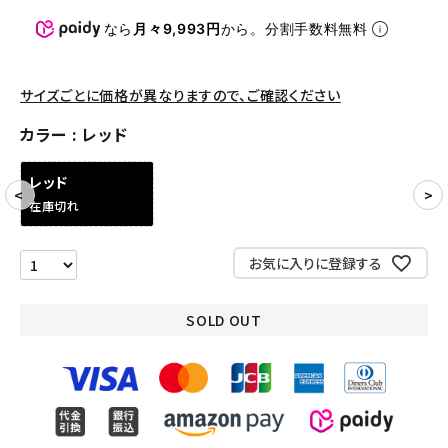
パンツ・ショーツ
なら
月々9,993円
から。分割手数料無料
アクセサリー
COLLABORATION BRAND
サイズごとに価格が異なりますので、ご確認ください
カラー
レッド
SEASON
レッド
CONTENTS
在庫切れ
ACCOUNT MENU
お気に入りに登録する
ようこそ ゲスト 様
SOLD OUT
meeting_room
person
ログイン
会員登録
Follow us