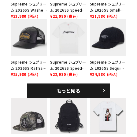
Supreme シュプリー
Supreme シュプリー
Supreme シュプリー
並び順
ム 2026SS Washed
ム 2026SS Speed
ム 2026SS Small
Chino Twill Camp
¥23,980
(税込)
Tee スピードTシャツ
¥21,980
(税込)
Box Tee スモールボ
¥21,980
(税込)
Cap ウォッシュド チ
ブラック
ックスTシャツ ブラッ
価格から探す
ノツイル キャンプキャ
ク
ップ ブラック
円 ～
円
在庫のない商品を表示する
Supreme シュプリー
Supreme シュプリー
Supreme シュプリー
絞り込んで検索する
ム 2026SS Raffia
ム 2026SS Speed
ム 2026SS Sequin
Mesh Back 5-Panel
¥25,980
(税込)
Tee スピードTシャツ
¥22,980
(税込)
Denim Classic
¥24,980
(税込)
ラフィアメッシュバック
ホワイト
Logo 6-Panel シ
5パネルキャップ ブラ
ークインデニム クラ
もっと見る
ック
シックロゴ 6パネルキ
ャップ ブラック