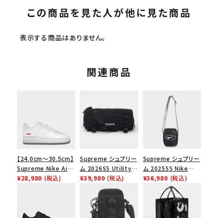
この商品を見た人が他に見た商品
表示する商品はありません。
関連商品
【24.0cm～30.5cm】
Supreme シュプリー
Supreme シュプリー
Supreme Nike Air
ム 2026SS Utility
ム 2025SS Nike
Force 1 Low シュプ
¥28,980
(税込)
Bag ユーティリティ
¥39,980
(税込)
Leather Shoulder
¥36,980
(税込)
リーム ナイキエアフォ
バッグ ブラック
Bag ナイキレザーシ
ース１スニーカー シ
ョルダーバッグ ブラッ
ューズ ホワイト
ク 黒