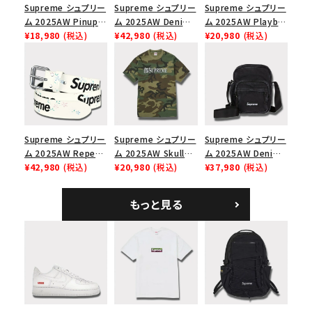
Supreme シュプリー
Supreme シュプリー
Supreme シュプリー
ム 2025AW Pinup
ム 2025AW Denim
ム 2025AW Playboi
Mesh Back 5-Panel
¥18,980
(税込)
Backpack デニム バ
¥42,980
(税込)
Carti Tee プレイボ
¥20,980
(税込)
Capピンアップ メッシ
ックパック ブラック
ーイカーティ Tシャツ
ュバック 5パネルキャ
ホワイト
ップ トゥルーティン
バーHTC フォールカ
モ
Supreme シュプリー
Supreme シュプリー
Supreme シュプリー
ム 2025AW Repeat
ム 2025AW Skull
ム 2025AW Denim
Leather Belt リピー
¥42,980
(税込)
Tee スカル Tシャ
¥20,980
(税込)
Shoulder Bag デニ
¥37,980
(税込)
ト レザー ベルト フロ
ツ ウッドランドカモ
ム ショルダーバッグ
ーラル
ブラック
もっと見る