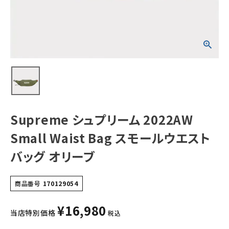
エストバッグ オリ
ーブ
NEW ITEMS
CATEGORY
Tシャツ・ロングスリーブ
パーカー・トレーナー
ジャケット・アウター
Supreme シュプリーム 2022AW
キャップ・ハット
Small Waist Bag スモールウエスト
ニット帽・ビーニー
バッグ オリーブ
バックパック・リュック
商品番号
170129054
その他バッグ類
¥
16,980
スニーカー・ブーツ
当店特別価格
税込