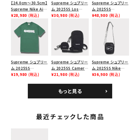
【24.0cm～30.5cm】
Supreme シュプリー
Supreme シュプリー
Supreme Nike Air
ム 2025SS Los
ム 2025SS
Force 1 Low シュプ
¥28,980
(税込)
Angeles Fire Relief
¥30,980
(税込)
Backpack バックパッ
¥48,980
(税込)
リーム ナイキエアフォ
Box Logo Tee ファ
ク ブラック 黒
ース１スニーカー シ
イヤーリリーフボック
ューズ ホワイト
スロゴTシャツ ホワ
イト 白
Supreme シュプリー
Supreme シュプリー
Supreme シュプリー
ム 2025SS
ム 2025SS Camera
ム 2025SS Nike
Homerun Tee ホー
¥19,980
(税込)
Bag + Mini Pouch
¥21,980
(税込)
Leather Shoulder
¥36,980
(税込)
ムランTシャツ ライト
カメラバッグ ミニポー
Bag ナイキレザーシ
パイン
チ ブラック 黒
ョルダーバッグ ブラッ
もっと見る
ク 黒
最近チェックした商品