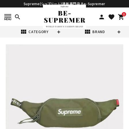
Supreme(シュプリーム)通販専門店 Be-Supremer
0
search
person
favorite
shopping_cart
view_module
view_module
CATEGORY
BRAND
search
Supreme シュプ
リーム 2022AW
Small Waist
¥16,980
(税込)
Bag スモールウ