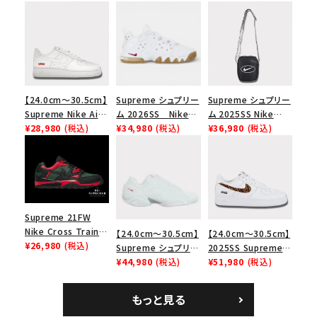
【24.0cm～30.5cm】
Supreme シュプリー
Supreme シュプリー
Supreme Nike Air
ム 2026SS Nike
ム 2025SS Nike
Force 1 Low シュプ
¥28,980
(税込)
SB Air Max 2 CB 94
¥34,980
(税込)
Leather Shoulder
¥36,980
(税込)
リーム ナイキエアフォ
Low SP ナイキ SB
Bag ナイキレザーシ
ース１スニーカー シ
エアマックス2 CB 94
ョルダーバッグ ブラッ
ューズ ホワイト
ロー SP ホワイト
ク 黒
Supreme 21FW
Nike Cross Trainer
【24.0cm～30.5cm】
【24.0cm～30.5cm】
Low ナイキクロスト
¥26,980
(税込)
Supreme シュプリー
2025SS Supreme
レイナーロウ シュー
ム 2023AW Nike
¥44,980
(税込)
GOODENOUGH
¥51,980
(税込)
ズ ブラック
Courtposite ナイキ
Nike Air Force 1
コートポジット スニー
Low AF1 シュプリー
もっと見る
カー ホワイト 白
ムグッドイナフ ナイキ