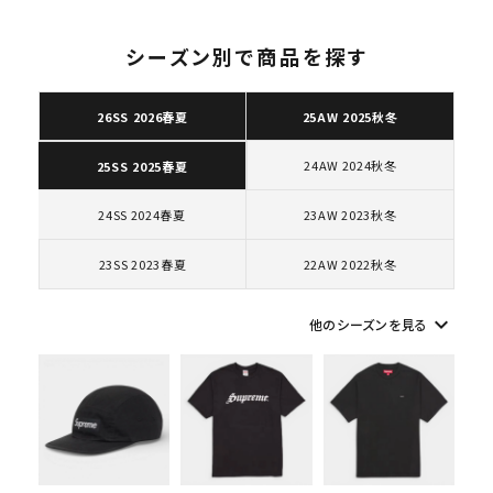
エアフォース１スニー
カー シューズ ホワイ
ト
シーズン別で商品を探す
26SS 2026春夏
25AW 2025秋冬
キーワードから探す
24AW 2024秋冬
25SS 2025春夏
search
人気ワード
2026SS
2025AW
2025SS
Tシャツ・ロングスリーブ
24SS 2024春夏
23AW 2023秋冬
キャップ・ハット
パーカー・クルーネック
23SS 2023春夏
22AW 2022秋冬
ショルダー・ウエストバッグ
ボックスロゴ
ブラックスウェット
カテゴリーから探す
keyboard_arrow_down
他のシーズンを見る
コラボレーションブランドから探す
シーズンから探す