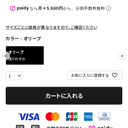
パンツ・ショーツ
なら
月々5,660円
から。分割手数料無料
アクセサリー
COLLABORATION BRAND
サイズごとに価格が異なりますので、ご確認ください
カラー
オリーブ
SEASON
オリーブ
CONTENTS
残りわずか
ACCOUNT MENU
お気に入りに登録する
ようこそ ゲスト 様
meeting_room
person
ログイン
会員登録
カートに入れる
Follow us