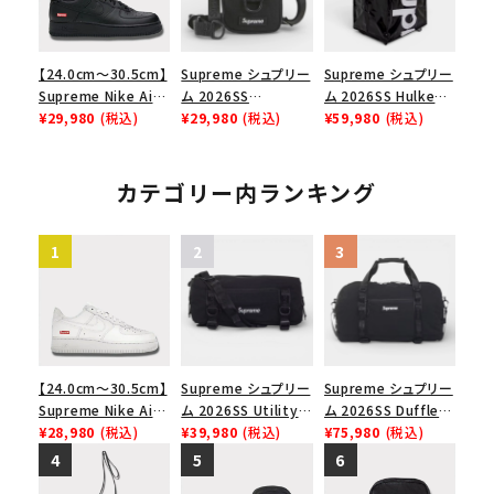
【24.0cm～30.5cm】
Supreme シュプリー
Supreme シュプリー
Supreme Nike Air
ム 2026SS
ム 2026SS Hulken
Force 1 Low シュプ
¥29,980
(税込)
Shoulder Bag ショ
¥29,980
(税込)
Rolling Tote
¥59,980
(税込)
リーム ナイキエアフォ
ルダーバッグ ブラック
Bag ハルケン ロー
ース１スニーカー シ
リングトートバッグ
ューズ ブラック
ブラック
カテゴリー内ランキング
【24.0cm～30.5cm】
Supreme シュプリー
Supreme シュプリー
Supreme Nike Air
ム 2026SS Utility
ム 2026SS Duffle
Force 1 Low シュプ
¥28,980
(税込)
Bag ユーティリティ
¥39,980
(税込)
Bag ダッフルバッグ
¥75,980
(税込)
リーム ナイキエアフォ
バッグ ブラック
ブラック
ース１スニーカー シ