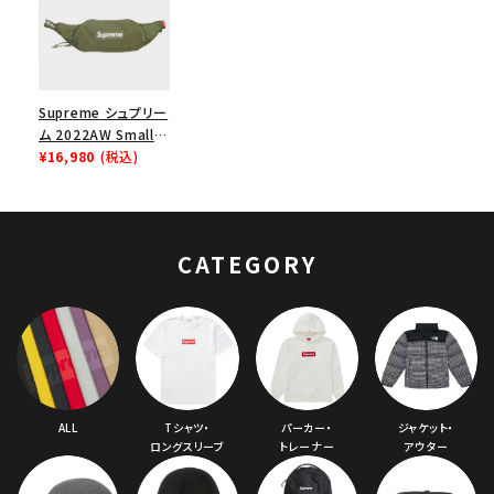
Supreme シュプリー
ム 2022AW Small
Waist Bag スモール
¥16,980
(税込)
ウエストバッグ オリー
ブ
CATEGORY
ALL
Tシャツ・
パーカー・
ジャケット・
ロングスリーブ
トレーナー
アウター