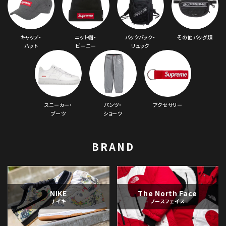
キャップ・
ニット帽・
バックパック・
その他バッグ類
ハット
ビーニー
リュック
スニーカー・
パンツ・
アクセサリー
ブーツ
ショーツ
BRAND
NIKE
The North Face
ナイキ
ノースフェイス