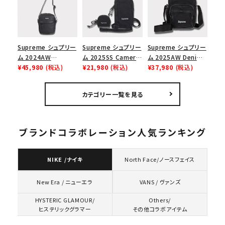
ューズ ホワイト
Supreme シュプリー
Supreme シュプリー
Supreme シュプリー
ム 2024AW
ム 2025SS Camera
ム 2025AW Denim
Leather Shoulder
¥45,980
(税込)
Bag + Mini Pouch
¥21,980
(税込)
Shoulder Bag デニ
¥37,980
(税込)
Bag レザーショルダ
カメラバッグ ミニポー
ム ショルダーバッグ
ーバッグ ブラック 黒
チ ブラック 黒
ブラック
カテゴリー一覧を見る
ブランドコラボレーション人気ランキング
NIKE /ナイキ
North Face/ノースフェイス
VANS / ヴァンズ
New Era / ニューエラ
HYSTERIC GLAMOUR/
Others/
ヒステリックグラマー
その他コラボアイテム