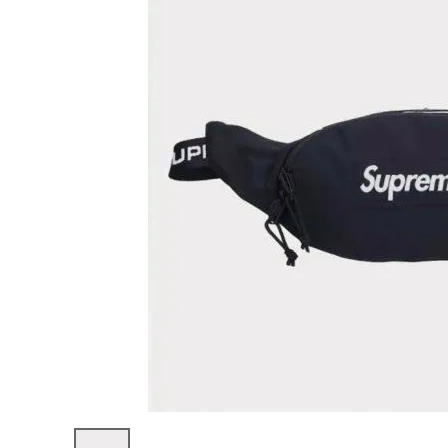
Supreme
シュプリー
ム
¥27,980
2022AW
(税込)
Small
Waist
Bag スモ
ールウエ
ストバッグ
ブラック
NEW ITEMS
CATEGORY
Tシャツ・ロングスリーブ
パーカー・トレーナー
ジャケット・アウター
キャップ・ハット
ニット帽・ビーニー