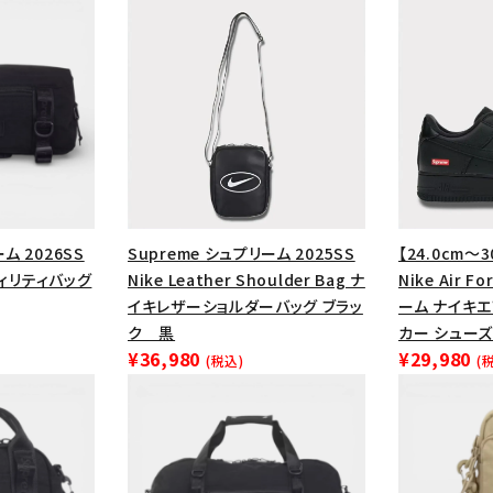
ム 2026SS
Supreme シュプリーム 2025SS
【24.0cm～3
ーティリティバッグ
Nike Leather Shoulder Bag ナ
Nike Air F
イキレザーショルダーバッグ ブラッ
ーム ナイキ
ク 黒
カー シューズ
カテゴリーから探す
コラボレーションブ
¥36,980
¥29,980
(税込)
(
rch
価格から探す
人気ワード
2026SS
2025AW
2025S