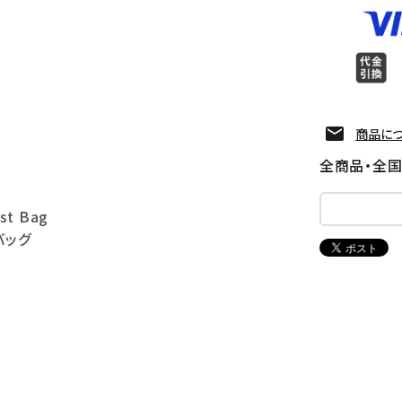
商品に
全商品・全
st Bag
バッグ