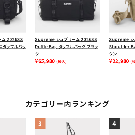
円 ～
円
Tシャツ・ロングスリーブ
キャ
パーカー・クルーネック
ショル
ボックスロゴ
ブラックスウェッ
ム 2026SS
Supreme シュプリーム 2026SS
Supreme 
在庫のない商品を表示する
g ミニダッフルバッ
Duffle Bag ダッフルバッグ ブラッ
Shoulder
ク
タン
¥65,980
¥22,980
絞り込んで検索する
(税込)
(
カテゴリー内ランキング