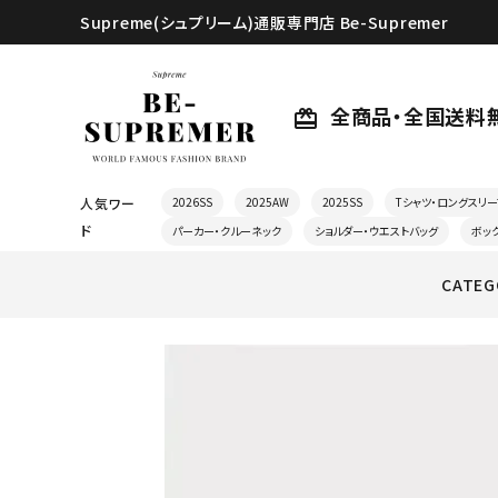
Supreme(シュプリーム)通販専門店 Be-Supremer
全商品・全国送料
card_giftcard
人気ワー
2026SS
2025AW
2025SS
Tシャツ・ロングスリー
ド
パーカー・クルーネック
ショルダー・ウエストバッグ
ボッ
CATEG
search