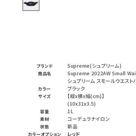
バックパック・リュック
その他バッグ類
スニーカー・ブーツ
パンツ・ショーツ
アクセサリー
Supreme(シュプリーム)
ブランド
Supreme 2022AW Small Wai
商品名
COLLABORATION BRAND
シュプリーム スモールウエスト
ブラック
カラー
SEASON
【縦x横x幅(cm)】
サイズ
(10x31x3.5)
CONTENTS
1L
容量
コーデュラナイロン
素材
ACCOUNT MENU
新品
状態
ようこそ ゲスト 様
レッド
カラーオプション