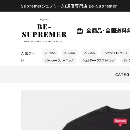
Supreme(シュプリーム)通販専門店 Be-Supremer
全商品・全国送料
card_giftcard
人気ワー
2026SS
2025AW
2025SS
Tシャツ・ロングスリー
ド
パーカー・クルーネック
ショルダー・ウエストバッグ
ボッ
CATEG
search