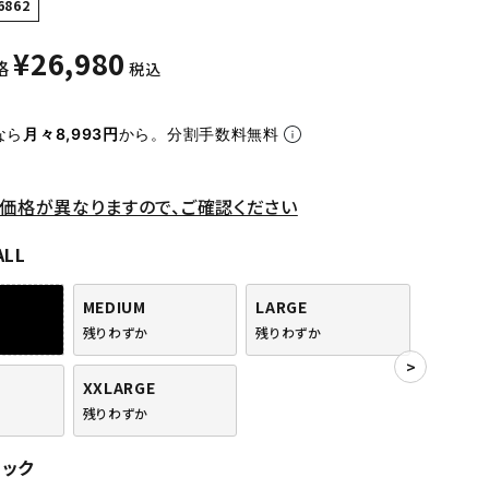
6862
¥
26,980
格
税込
なら
月々8,993円
から。分割手数料無料
価格が異なりますので、ご確認ください
ALL
MEDIUM
LARGE
残りわずか
残りわずか
XXLARGE
残りわずか
ラック