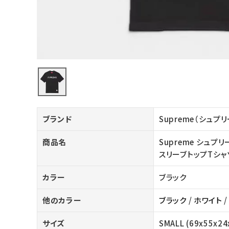
バックパック・リュック
その他バッグ類
スニーカー・ブーツ
パンツ・ショーツ
アクセサリー
ブランド
Supreme（シュプ
COLLABORATION BRAND
商品名
Supreme シュプリー
SEASON
スリーブトップTシャ
CONTENTS
カラー
ブラック
他のカラー
ブラック
/
ホワイト
ACCOUNT MENU
ようこそ ゲスト 様
サイズ
SMALL (69x55x24