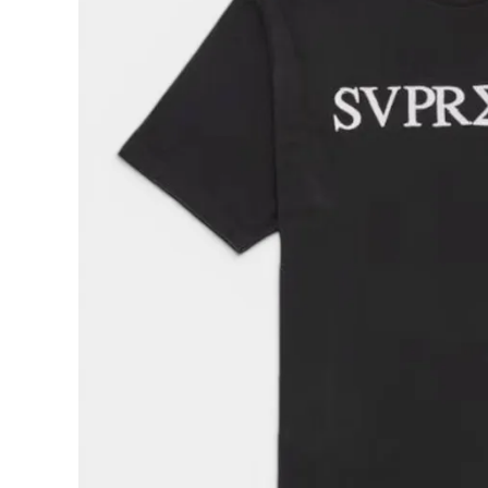
Supreme
シュプリー
ム
¥26,980
2026SS
(税込)
Greek
S/S Top
グリーク
ショートス
リーブトッ
プTシャツ
NEW ITEMS
ブラック
CATEGORY
Tシャツ・ロングスリーブ
パーカー・トレーナー
ジャケット・アウター
キャップ・ハット
ニット帽・ビーニー