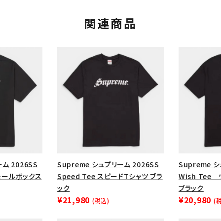
円 ～
円
Tシャツ・ロングスリーブ
キャ
関連商品
パーカー・クルーネック
ショル
ボックスロゴ
ブラックスウェッ
在庫のない商品を表示する
絞り込んで検索する
ム 2026SS
Supreme シュプリーム 2026SS
Supreme 
 スモールボックス
Speed Tee スピードTシャツ ブラ
Wish Te
ック
ブラック
¥21,980
¥20,980
(税込)
(