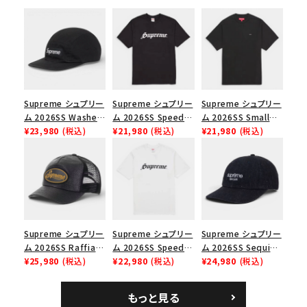
在庫のない商品を表示する
絞り込んで検索する
Supreme シュプリー
Supreme シュプリー
Supreme シュプリー
ム 2026SS Washed
ム 2026SS Speed
ム 2026SS Small
Chino Twill Camp
¥23,980
(税込)
Tee スピードTシャツ
¥21,980
(税込)
Box Tee スモールボ
¥21,980
(税込)
Cap ウォッシュド チ
ブラック
ックスTシャツ ブラッ
ノツイル キャンプキャ
ク
ップ ブラック
Supreme シュプリー
Supreme シュプリー
Supreme シュプリー
ム 2026SS Raffia
ム 2026SS Speed
ム 2026SS Sequin
Mesh Back 5-Panel
¥25,980
(税込)
Tee スピードTシャツ
¥22,980
(税込)
Denim Classic
¥24,980
(税込)
ラフィアメッシュバック
ホワイト
Logo 6-Panel シ
5パネルキャップ ブラ
ークインデニム クラ
もっと見る
ック
シックロゴ 6パネルキ