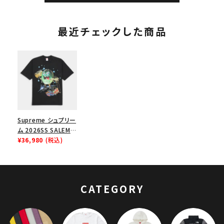
最近チェックした商品
Supreme シュプリー
ム 2026SS SALEM
S/S Top セーラム
¥36,980
(税込)
ショートスリーブトッ
プTシャツ ブラック
CATEGORY