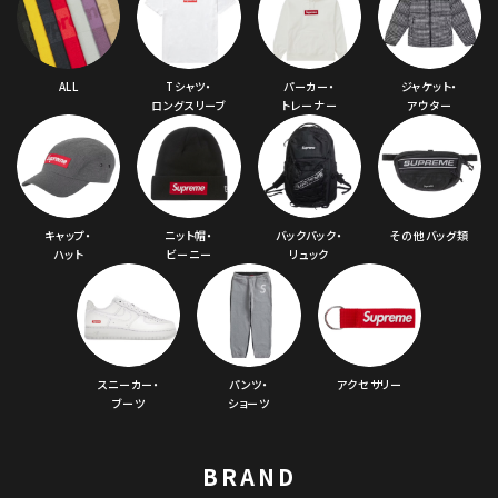
ALL
Tシャツ・
パーカー・
ジャケット・
ロングスリーブ
トレーナー
アウター
キャップ・
ニット帽・
バックパック・
その他バッグ類
ハット
ビーニー
リュック
スニーカー・
パンツ・
アクセサリー
ブーツ
ショーツ
BRAND