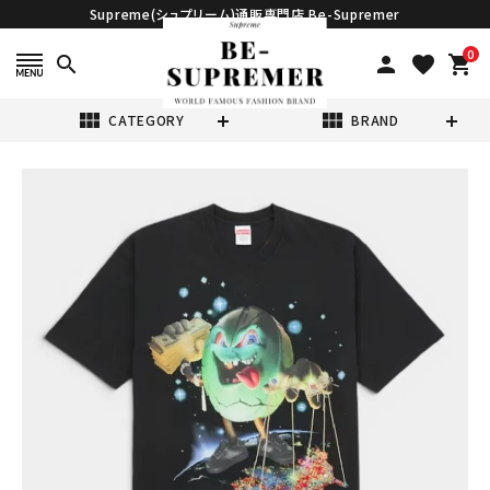
Supreme(シュプリーム)通販専門店 Be-Supremer
0
search
person
favorite
shopping_cart
view_module
view_module
CATEGORY
BRAND
search
Supreme シュプ
リーム 2026SS
SALEM S/S
¥36,980
(税込)
Top セーラム