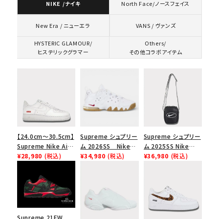
NIKE /ナイキ
North Face/ノースフェイス
VANS / ヴァンズ
New Era / ニューエラ
HYSTERIC GLAMOUR/
Others/
ヒステリックグラマー
その他コラボアイテム
【24.0cm～30.5cm】
Supreme シュプリー
Supreme シュプリー
Supreme Nike Air
ム 2026SS Nike
ム 2025SS Nike
Force 1 Low シュプ
¥28,980
(税込)
SB Air Max 2 CB 94
¥34,980
(税込)
Leather Shoulder
¥36,980
(税込)
リーム ナイキエアフォ
Low SP ナイキ SB
Bag ナイキレザーシ
ース１スニーカー シ
エアマックス2 CB 94
ョルダーバッグ ブラッ
ューズ ホワイト
ロー SP ホワイト
ク 黒
キーワードから探す
Supreme 21FW