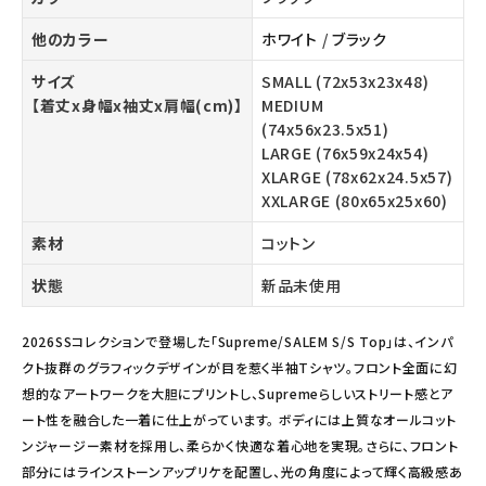
他のカラー
ホワイト
/
ブラック
サイズ
SMALL (72x53x23x48)
【着丈x身幅x袖丈x肩幅(cm)】
MEDIUM
(74x56x23.5x51)
LARGE (76x59x24x54)
XLARGE (78x62x24.5x57)
XXLARGE (80x65x25x60)
素材
コットン
状態
新品未使用
2026SSコレクションで登場した「Supreme/SALEM S/S Top」は、インパ
クト抜群のグラフィックデザインが目を惹く半袖Tシャツ。フロント全面に幻
想的なアートワークを大胆にプリントし、Supremeらしいストリート感とア
ート性を融合した一着に仕上がっています。 ボディには上質なオールコット
ンジャージー素材を採用し、柔らかく快適な着心地を実現。さらに、フロント
部分にはラインストーンアップリケを配置し、光の角度によって輝く高級感あ