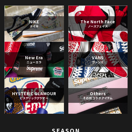
NIKE
The North Face
ナイキ
ノースフェイス
New Era
VANS
ニューエラ
ヴァンズ
HYSTERIC GLAMOUR
Others
ヒステリックグラマー
その他コラボアイテム
SEASON