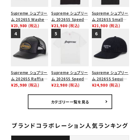
Supreme シュプリー
Supreme シュプリー
Supreme シュプリー
ム 2026SS Washed
ム 2026SS Speed
ム 2026SS Small
Chino Twill Camp
¥23,980
(税込)
Tee スピードTシャツ
¥21,980
(税込)
Box Tee スモールボ
¥21,980
(税込)
Cap ウォッシュド チ
ブラック
ックスTシャツ ブラッ
ノツイル キャンプキャ
ク
ップ ブラック
Supreme シュプリー
Supreme シュプリー
Supreme シュプリー
ム 2026SS Raffia
ム 2026SS Speed
ム 2026SS Sequin
Mesh Back 5-Panel
¥25,980
(税込)
Tee スピードTシャツ
¥22,980
(税込)
Denim Classic
¥24,980
(税込)
ラフィアメッシュバック
ホワイト
Logo 6-Panel シ
5パネルキャップ ブラ
ークインデニム クラ
カテゴリー一覧を見る
ック
シックロゴ 6パネルキ
ャップ ブラック
ブランドコラボレーション人気ランキング