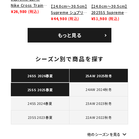
search
Nike Cross Trainer
【24.0cm～30.5cm】
【24.0cm～30.5cm】
Low ナイキクロスト
¥26,980
(税込)
人気ワード
2026SS
2025AW
2025SS
Tシャツ・ロングスリーブ
Supreme シュプリー
2025SS Supreme
レイナーロウ シュー
ム 2023AW Nike
¥44,980
(税込)
GOODENOUGH
¥51,980
(税込)
キャップ・ハット
パーカー・クルーネック
ズ ブラック
Courtposite ナイキ
Nike Air Force 1
ショルダー・ウエストバッグ
ボックスロゴ
ブラックスウェット
コートポジット スニー
Low AF1 シュプリー
もっと見る
カテゴリーから探す
カー ホワイト 白
ムグッドイナフ ナイキ
エアフォース１スニー
カー シューズ ホワイ
コラボレーションブランドから探す
ト
シーズン別で商品を探す
シーズンから探す
26SS 2026春夏
25AW 2025秋冬
24AW 2024秋冬
25SS 2025春夏
並び順
24SS 2024春夏
23AW 2023秋冬
価格から探す
23SS 2023春夏
22AW 2022秋冬
円 ～
円
keyboard_arrow_down
他のシーズンを見る