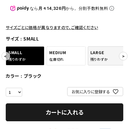
パンツ・ショーツ
なら
月々14,326円
から。分割手数料無料
アクセサリー
COLLABORATION BRAND
サイズごとに価格が異なりますので、ご確認ください
サイズ
SMALL
SEASON
SMALL
MEDIUM
LARGE
CONTENTS
残りわずか
在庫切れ
残りわずか
ACCOUNT MENU
カラー
ブラック
ようこそ ゲスト 様
お気に入りに登録する
meeting_room
person
ログイン
会員登録
カートに入れる
Follow us