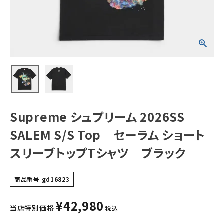
ショートスリーブ
トップTシャツ ブ
ラック
NEW ITEMS
CATEGORY
Tシャツ・ロングスリーブ
パーカー・トレーナー
ジャケット・アウター
Supreme シュプリーム 2026SS
キャップ・ハット
SALEM S/S Top セーラム ショート
ニット帽・ビーニー
スリーブトップTシャツ ブラック
バックパック・リュック
商品番号
gd16823
その他バッグ類
¥
42,980
スニーカー・ブーツ
当店特別価格
税込