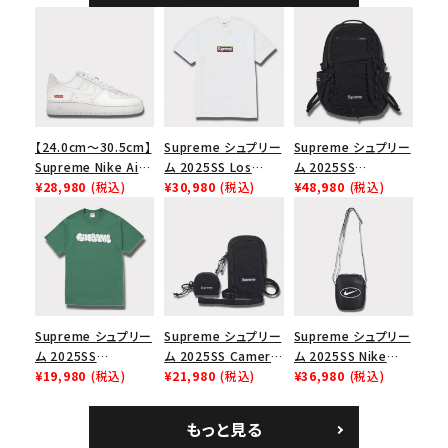
【24.0cm～30.5cm】
Supreme シュプリー
Supreme シュプリー
Supreme Nike Air
ム 2025SS Los
ム 2025SS
Force 1 Low シュプ
¥28,980
(税込)
Angeles Fire Relief
¥30,980
(税込)
Backpack バックパッ
¥48,980
(税込)
リーム ナイキエアフォ
Box Logo Tee ファ
ク ブラック 黒
ース１スニーカー シ
イヤーリリーフボック
ューズ ホワイト
スロゴTシャツ ホワ
イト 白
Supreme シュプリー
Supreme シュプリー
Supreme シュプリー
ム 2025SS
ム 2025SS Camera
ム 2025SS Nike
Homerun Tee ホー
¥19,980
(税込)
Bag + Mini Pouch
¥21,980
(税込)
Leather Shoulder
¥36,980
(税込)
ムランTシャツ ライト
カメラバッグ ミニポー
Bag ナイキレザーシ
パイン
チ ブラック 黒
ョルダーバッグ ブラッ
もっと見る
ク 黒