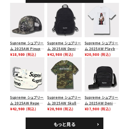
ャップ ブラック
Supreme シュプリー
Supreme シュプリー
Supreme シュプリー
ム 2025AW Pinup
ム 2025AW Denim
ム 2025AW Playboi
Mesh Back 5-Panel
¥18,980
(税込)
Backpack デニム バ
¥42,980
(税込)
Carti Tee プレイボ
¥20,980
(税込)
Capピンアップ メッシ
ックパック ブラック
ーイカーティ Tシャツ
ュバック 5パネルキャ
ホワイト
ップ トゥルーティン
バーHTC フォールカ
モ
Supreme シュプリー
Supreme シュプリー
Supreme シュプリー
ム 2025AW Repeat
ム 2025AW Skull
ム 2025AW Denim
Leather Belt リピー
¥42,980
(税込)
Tee スカル Tシャ
¥20,980
(税込)
Shoulder Bag デニ
¥37,980
(税込)
ト レザー ベルト フロ
ツ ウッドランドカモ
ム ショルダーバッグ
ーラル
ブラック
もっと見る