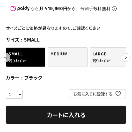
パンツ・ショーツ
なら
月々19,660円
から。分割手数料無料
アクセサリー
COLLABORATION BRAND
サイズごとに価格が異なりますので、ご確認ください
サイズ
SMALL
SEASON
SMALL
MEDIUM
LARGE
CONTENTS
残りわずか
残りわずか
ACCOUNT MENU
カラー
ブラック
ようこそ ゲスト 様
お気に入りに登録する
meeting_room
person
ログイン
会員登録
カートに入れる
Follow us