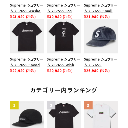
Supreme シュプリー
Supreme シュプリー
Supreme シュプリー
ム 2026SS Washed
ム 2025SS Los
ム 2026SS Small
Chino Twill Camp
¥23,980
(税込)
Angeles Fire Relief
¥30,980
(税込)
Box Tee スモールボ
¥21,980
(税込)
Cap ウォッシュド チ
Box Logo Tee ファ
ックスTシャツ ブラッ
ノツイル キャンプキャ
イヤーリリーフボック
ク
ップ ブラック
スロゴTシャツ ホワ
イト 白
Supreme シュプリー
Supreme シュプリー
Supreme シュプリー
ム 2026SS Speed
ム 2026SS Wish
ム 2026SS
Tee スピードTシャツ
¥22,980
(税込)
Tee ウィッシュTシ
¥20,980
(税込)
Pigment Coated S
¥26,980
(税込)
ブラック
ャツ ブラック
Logo 6-Panel ピグ
メントコーテッド Sロ
ゴ 6パネル ネイビー
カテゴリー内ランキング