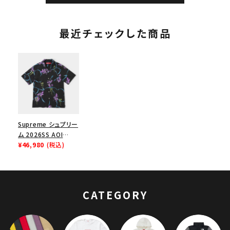
キャップ ブラック 黒
最近チェックした商品
Supreme シュプリー
ム 2026SS AOI
Lilies S/S Shirt
¥46,980
(税込)
AOI(蒼産業) リリーズ
ショートスリーブシャ
ツ ブラック
CATEGORY