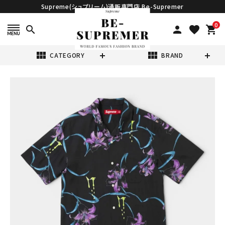
Supreme(シュプリーム)通販専門店 Be-Supremer
0
search
person
favorite
shopping_cart
view_module
view_module
CATEGORY
BRAND
search
Supreme シュプ
リーム 2026SS
AOI Lilies S/S
¥46,980
(税込)
Shirt AOI(蒼産