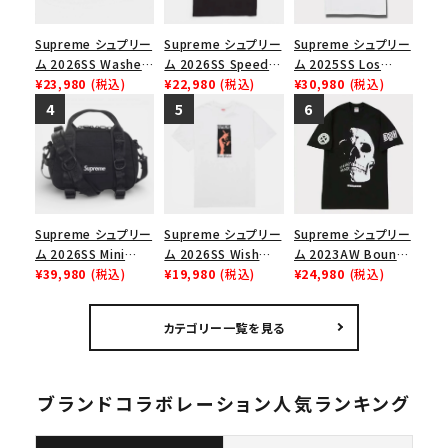
Supreme シュプリー
Supreme シュプリー
Supreme シュプリー
ム 2026SS Washed
ム 2026SS Speed
ム 2025SS Los
Chino Twill Camp
¥23,980
(税込)
Tee スピードTシャツ
¥22,980
(税込)
Angeles Fire Relief
¥30,980
(税込)
Cap ウォッシュド チ
ブラック
Box Logo Tee ファ
ノツイル キャンプキャ
イヤーリリーフボック
ップ ブラック
スロゴTシャツ ホワ
イト 白
Supreme シュプリー
Supreme シュプリー
Supreme シュプリー
ム 2026SS Mini
ム 2026SS Wish
ム 2023AW Bounty
Duffle Bag ミニダッ
¥39,980
(税込)
Tee ウィッシュTシ
¥19,980
(税込)
Hunter Skulls Tee
¥24,980
(税込)
フルバッグ ブラック
ャツ ホワイト
バウンティハンタース
カルズTシャツ ブラッ
カテゴリー一覧を見る
ク 黒
ブランドコラボレーション人気ランキング