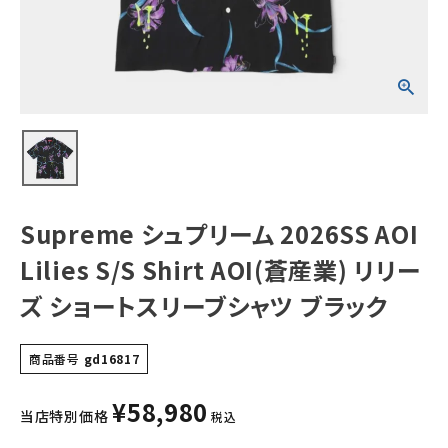
業) リリーズ ショ
ートスリーブシャ
ツ ブラック
NEW ITEMS
CATEGORY
Tシャツ・ロングスリーブ
パーカー・トレーナー
ジャケット・アウター
Supreme シュプリーム 2026SS AOI
キャップ・ハット
Lilies S/S Shirt AOI(蒼産業) リリー
ニット帽・ビーニー
ズ ショートスリーブシャツ ブラック
バックパック・リュック
商品番号
gd16817
その他バッグ類
¥
58,980
スニーカー・ブーツ
当店特別価格
税込