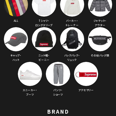
ALL
Tシャツ・
パーカー・
ジャケット・
ロングスリーブ
トレーナー
アウター
キャップ・
ニット帽・
バックパック・
その他バッグ類
ハット
ビーニー
リュック
スニーカー・
パンツ・
アクセサリー
ブーツ
ショーツ
BRAND