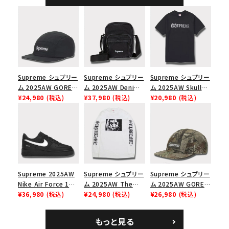
ャップ ナチュラル
Supreme シュプリー
Supreme シュプリー
Supreme シュプリー
ム 2025AW GORE-
ム 2025AW Denim
ム 2025AW Skull
TEX Zip Pocket
¥24,980
(税込)
Shoulder Bag デニ
¥37,980
(税込)
Tee スカル Tシャツ
¥20,980
(税込)
Camp Cap ゴアテッ
ム ショルダーバッグ
ブラック
クス ジップ ポケット
ブラック
キャンプ キャップ ブ
ラック
Supreme 2025AW
Supreme シュプリー
Supreme シュプリー
Nike Air Force 1
ム 2025AW The
ム 2025AW GORE-
Low シュプリーム ナ
¥36,980
(税込)
Exorcist Mother
¥24,980
(税込)
TEX Zip Pocket
¥26,980
(税込)
イキエアフォース１ス
L/S Tee エクソシス
Camp Cap ゴアテッ
ニーカー シューズ ブ
ト マザー ロングスリ
クス ジップ ポケット
もっと見る
ラック
ーブTシャツ ホワイ
キャンプ キャップ リ