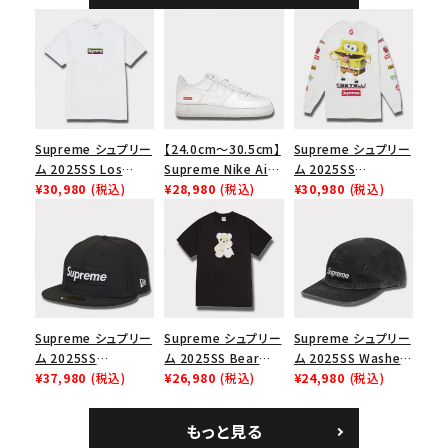
ト
アルツリーAPカモ
Supreme シュプリー
【24.0cm～30.5cm】
Supreme シュプリー
ム 2025SS Los
Supreme Nike Air
ム 2025SS
Angeles Fire Relief
¥30,980
(税込)
Force 1 Low シュプ
¥28,980
(税込)
SpongeBob
¥30,980
(税込)
Box Logo Tee ファ
リーム ナイキエアフォ
Castelli Racing L/S
イヤーリリーフボック
ース１スニーカー シ
Tee スポンジボブカ
スロゴTシャツ ホワ
ューズ ホワイト
ステリレーシングロン
イト 白
グスリーブTシャツ
ホワイト 白
Supreme シュプリー
Supreme シュプリー
Supreme シュプリー
ム 2025SS
ム 2025SS Bear
ム 2025SS Washed
Championship Box
¥37,980
(税込)
Tee ベア Tシャツ ブ
¥26,980
(税込)
Chino Twill Camp
¥24,980
(税込)
Logo New Era Cap
ラック 黒
Cap ウォッシュチノツ
チャンピオンシップボ
イルキャンプキャップ
もっと見る
ックスロゴニューエラ
ブラック 黒