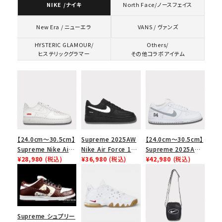
NIKE /ナイキ
North Face/ノースフェイス
VANS / ヴァンズ
New Era / ニューエラ
HYSTERIC GLAMOUR/
Others/
ヒステリックグラマー
その他コラボアイテム
【24.0cm～30.5cm】
Supreme 2025AW
【24.0cm～30.5cm】
Supreme Nike Air
Nike Air Force 1
Supreme 2025AW
Force 1 Low シュプ
¥28,980
(税込)
Low シュプリーム ナ
¥36,980
(税込)
Nike SB Dunk Low
¥42,980
(税込)
リーム ナイキエアフォ
イキエアフォース１ス
ナイキ SB ダンク ロ
ース１スニーカー シ
ニーカー シューズ ブ
ー スニーカー ホワイ
ューズ ホワイト
ラック
ト
キーワードから探す
Supreme シュプリー