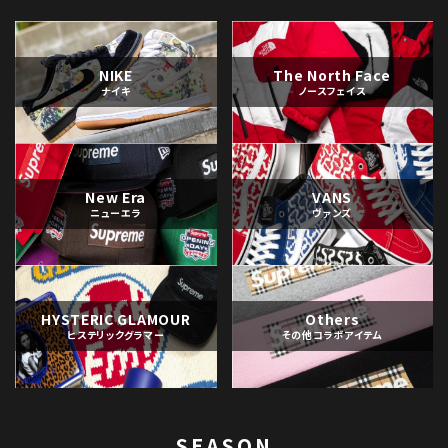
NIKE
The North Face
ナイキ
ノースフェイス
New Era
VANS
ニューエラ
ヴァンズ
HYSTERIC GLAMOUR
Others
ヒステリックグラマー
その他コラボアイテム
SEASON