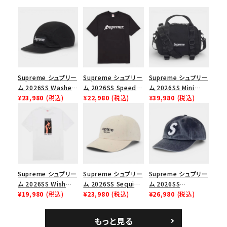
在庫のない商品を表示する
絞り込んで検索する
Supreme シュプリー
Supreme シュプリー
Supreme シュプリー
ム 2026SS Washed
ム 2026SS Speed
ム 2026SS Mini
Chino Twill Camp
¥23,980
(税込)
Tee スピードTシャツ
¥22,980
(税込)
Duffle Bag ミニダッ
¥39,980
(税込)
Cap ウォッシュド チ
ブラック
フルバッグ ブラック
ノツイル キャンプキャ
ップ ブラック
Supreme シュプリー
Supreme シュプリー
Supreme シュプリー
ム 2026SS Wish
ム 2026SS Sequin
ム 2026SS
Tee ウィッシュTシ
¥19,980
(税込)
Denim Classic
¥23,980
(税込)
Pigment Coated S
¥26,980
(税込)
ャツ ホワイト
Logo 6-Panel シ
Logo 6-Panel ピグ
ークインデニム クラ
メントコーテッド Sロ
もっと見る
シックロゴ 6パネルキ
ゴ 6パネル ネイビー