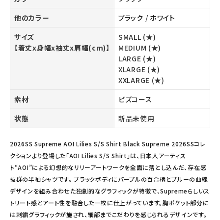
他のカラー
ブラック
/
ホワイト
サイズ
SMALL (★)
【着丈x身幅x袖丈x肩幅(cm)】
MEDIUM (★)
LARGE (★)
XLARGE (★)
XXLARGE (★)
素材
ビズコース
状態
新品未使用
2026SS Supreme AOI Lilies S/S Shirt Black Supreme 2026SSコレ
クションより登場した「AOI Lilies S/S Shirt」は、日本人アーティス
ト“AOI”による幻想的なリリーアートワークを全面に落とし込んだ、存在感
抜群の半袖シャツです。 ブラックボディにパープルの百合柄とブルーの曲線
デザインを組み合わせた独創的なグラフィックが特徴で、Supremeらしいス
トリート感とアート性を融合した一枚に仕上がっています。胸ポケット部分に
は刺繍グラフィックが施され、細部までこだわりを感じられるデザインです。