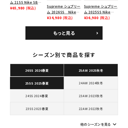
search
ム 21SS Nike SB
Supreme シュプリー
Supreme シュプリー
Dunk Low ナイキSB
¥65,980
(税込)
人気ワード
2026SS
2025AW
2025SS
Tシャツ・ロングスリーブ
ム 2026SS Nike
ム 2025SS Nike
ダンクロウ スニーカ
SB Air Max 2 CB 94
¥34,980
(税込)
Leather Shoulder
¥36,980
(税込)
キャップ・ハット
パーカー・クルーネック
ー ブラウン
Low SP ナイキ SB
Bag ナイキレザーシ
ショルダー・ウエストバッグ
ボックスロゴ
ブラックスウェット
エアマックス2 CB 94
ョルダーバッグ ブラッ
もっと見る
カテゴリーから探す
ロー SP ホワイト
ク 黒
コラボレーションブランドから探す
シーズン別で商品を探す
シーズンから探す
26SS 2026春夏
25AW 2025秋冬
24AW 2024秋冬
25SS 2025春夏
並び順
24SS 2024春夏
23AW 2023秋冬
価格から探す
23SS 2023春夏
22AW 2022秋冬
円 ～
円
keyboard_arrow_down
他のシーズンを見る