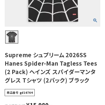
Tees (2 Pack)
ヘインズ スパイダ
ーマンタグレス T
シャツ (2パック)
NEW ITEMS
ブラック
CATEGORY
Tシャツ・ロングスリーブ
パーカー・トレーナー
ジャケット・アウター
Supreme シュプリーム 2026SS
キャップ・ハット
Hanes Spider-Man Tagless Tees
ニット帽・ビーニー
(2 Pack) ヘインズ スパイダーマンタ
グレス Tシャツ (2パック) ブラック
バックパック・リュック
その他バッグ類
商品番号
gd16764
スニーカー・ブーツ
¥
15,980