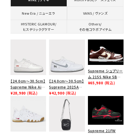
VANS / ヴァンズ
New Era / ニューエラ
HYSTERIC GLAMOUR/
Others/
ヒステリックグラマー
その他コラボアイテム
Supreme シュプリー
ム 21SS Nike SB
【24.0cm～30.5cm】
【24.0cm～30.5cm】
Dunk Low ナイキSB
¥65,980
(税込)
Supreme Nike Air
Supreme 2025AW
ダンクロウ スニーカ
Force 1 Low シュプ
¥28,980
(税込)
Nike SB Dunk Low
¥42,980
(税込)
ー ブラウン
リーム ナイキエアフォ
ナイキ SB ダンク ロ
ース１スニーカー シ
ー スニーカー ホワイ
ューズ ホワイト
ト
キーワードから探す
Supreme 21FW