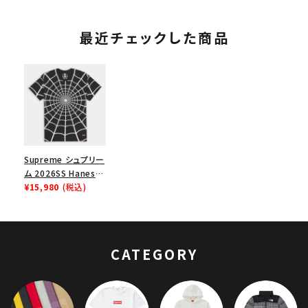
最近チェックした商品
Supreme シュプリー
ム 2026SS Hanes
Spider-Man
¥15,980
(税込)
Tagless Tees (2
Pack) ヘインズ スパ
イダーマンタグレス T
シャツ (2パック) ブラ
CATEGORY
ック