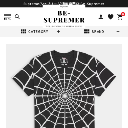
Supreme(シュプリーム)通販専門店 Be-Supremer
0
search
person
favorite
shopping_cart
view_module
view_module
CATEGORY
BRAND
search
Supreme シュプ
リーム 2026SS
Hanes Spider-
¥15,980
(税込)
Man Tagless