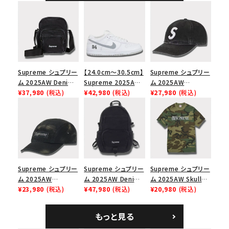
ャップ ブラック
Supreme シュプリー
【24.0cm～30.5cm】
Supreme シュプリー
ム 2025AW Denim
Supreme 2025AW
ム 2025AW
Shoulder Bag デニ
¥37,980
(税込)
Nike SB Dunk Low
¥42,980
(税込)
Pigment Coated
¥27,980
(税込)
ム ショルダーバッグ
ナイキ SB ダンク ロ
2-Tone S Logo 6-
ブラック
ー スニーカー ホワイ
Panel Cap ピグメン
ト
トコーテッド 2トーン
エスロゴ 6パネルキャ
ップ ブラック
Supreme シュプリー
Supreme シュプリー
Supreme シュプリー
ム 2025AW
ム 2025AW Denim
ム 2025AW Skull
Overdyed Camp
¥23,980
(税込)
Backpack デニム バ
¥47,980
(税込)
Tee スカル Tシャ
¥20,980
(税込)
Cap オーバーダイド
ックパック ブラック
ツ ウッドランドカモ
キャンプキャップ ブ
もっと見る
ラック