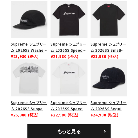
在庫のない商品を表示する
絞り込んで検索する
Supreme シュプリー
Supreme シュプリー
Supreme シュプリー
ム 2026SS Washed
ム 2026SS Speed
ム 2026SS Small
Chino Twill Camp
¥23,980
(税込)
Tee スピードTシャツ
¥21,980
(税込)
Box Tee スモールボ
¥21,980
(税込)
Cap ウォッシュド チ
ブラック
ックスTシャツ ブラッ
ノツイル キャンプキャ
ク
ップ ブラック
Supreme シュプリー
Supreme シュプリー
Supreme シュプリー
ム 2026SS Supper
ム 2026SS Speed
ム 2026SS Sequin
Tee サパーTシャツ
¥26,980
(税込)
Tee スピードTシャツ
¥22,980
(税込)
Denim Classic
¥24,980
(税込)
ホワイト
ホワイト
Logo 6-Panel シ
ークインデニム クラ
もっと見る
シックロゴ 6パネルキ