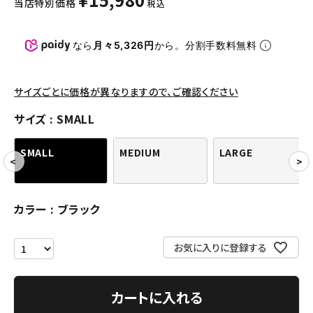
当店特別価格
税込
パンツ・ショーツ
アクセサリー
なら
月々5,326円
から。分割手数料無料
COLLABORATION BRAND
サイズごとに価格が異なりますので、ご確認ください
SEASON
サイズ
SMALL
CONTENTS
SMALL
MEDIUM
LARGE
ACCOUNT MENU
ようこそ ゲスト 様
カラー
ブラック
meeting_room
person
ログイン
会員登録
お気に入りに登録する
Follow us
カートに入れる