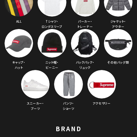
ALL
Tシャツ・
パーカー・
ジャケット・
ロングスリーブ
トレーナー
アウター
キャップ・
ニット帽・
バックパック・
その他バッグ類
ハット
ビーニー
リュック
スニーカー・
パンツ・
アクセサリー
ブーツ
ショーツ
BRAND