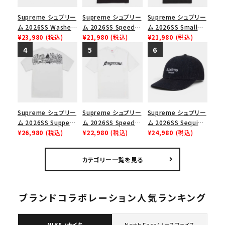
Supreme シュプリー
Supreme シュプリー
Supreme シュプリー
ム 2026SS Washed
ム 2026SS Speed
ム 2026SS Small
Chino Twill Camp
¥23,980
(税込)
Tee スピードTシャツ
¥21,980
(税込)
Box Tee スモールボ
¥21,980
(税込)
Cap ウォッシュド チ
ブラック
ックスTシャツ ブラッ
ノツイル キャンプキャ
ク
ップ ブラック
Supreme シュプリー
Supreme シュプリー
Supreme シュプリー
ム 2026SS Supper
ム 2026SS Speed
ム 2026SS Sequin
Tee サパーTシャツ
¥26,980
(税込)
Tee スピードTシャツ
¥22,980
(税込)
Denim Classic
¥24,980
(税込)
ホワイト
ホワイト
Logo 6-Panel シ
ークインデニム クラ
カテゴリー一覧を見る
シックロゴ 6パネルキ
ャップ ブラック
ブランドコラボレーション人気ランキング
NIKE /ナイキ
North Face/ノースフェイス