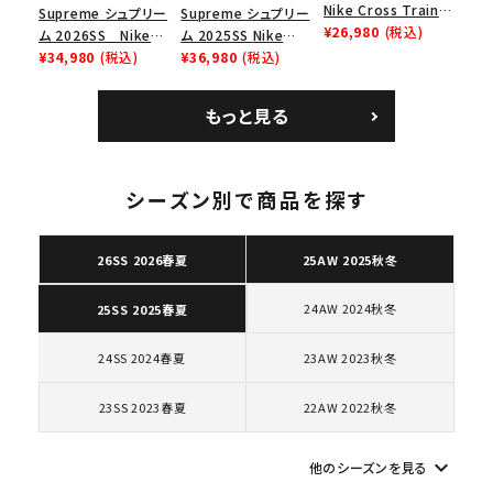
search
Nike Cross Trainer
Supreme シュプリー
Supreme シュプリー
Low ナイキクロスト
¥26,980
(税込)
ム 2026SS Nike
ム 2025SS Nike
人気ワード
2026SS
2025AW
2025SS
Tシャツ・ロングスリーブ
レイナーロウ シュー
SB Air Max 2 CB 94
¥34,980
(税込)
Leather Shoulder
¥36,980
(税込)
キャップ・ハット
パーカー・クルーネック
ズ ブラック
Low SP ナイキ SB
Bag ナイキレザーシ
ショルダー・ウエストバッグ
ボックスロゴ
ブラックスウェット
エアマックス2 CB 94
ョルダーバッグ ブラッ
もっと見る
カテゴリーから探す
ロー SP ホワイト
ク 黒
コラボレーションブランドから探す
シーズン別で商品を探す
26SS 2026春夏
25AW 2025秋冬
シーズンから探す
24AW 2024秋冬
25SS 2025春夏
並び順
24SS 2024春夏
23AW 2023秋冬
価格から探す
23SS 2023春夏
22AW 2022秋冬
円 ～
円
keyboard_arrow_down
他のシーズンを見る