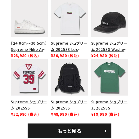
【24.0cm～30.5cm】
Supreme シュプリー
Supreme シュプリー
Supreme Nike Air
ム 2025SS Los
ム 2025SS Washed
Force 1 Low シュプ
¥28,980
(税込)
Angeles Fire Relief
¥30,980
(税込)
Chino Twill Camp
¥24,980
(税込)
リーム ナイキエアフォ
Box Logo Tee ファ
Cap ウォッシュチノツ
ース１スニーカー シ
イヤーリリーフボック
イルキャンプキャップ
ューズ ホワイト
スロゴTシャツ ホワ
ブラック 黒
イト 白
Supreme シュプリー
Supreme シュプリー
Supreme シュプリー
ム 2025SS
ム 2025SS
ム 2025SS
Bandana Football
¥52,980
(税込)
Backpack バックパッ
¥48,980
(税込)
Homerun Tee ホー
¥19,980
(税込)
Jersey バンダナ フッ
ク ブラック 黒
ムランTシャツ ライト
トボール ジャージ ホ
パイン
もっと見る
ワイト