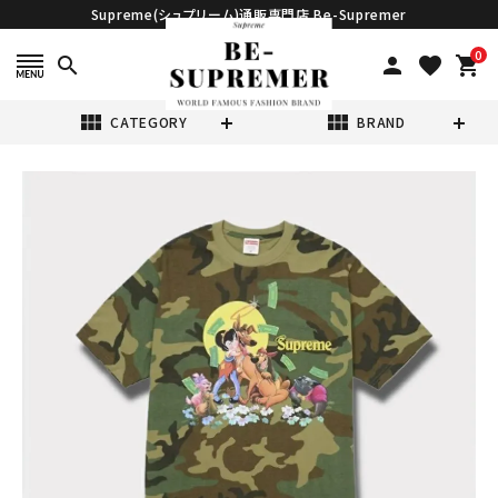
Supreme(シュプリーム)通販専門店 Be-Supremer
0
search
person
favorite
shopping_cart
view_module
view_module
CATEGORY
BRAND
search
Supreme シュプ
リーム 2025AW
All Dogs Go To
¥19,980
(税込)
Heaven Tee オ