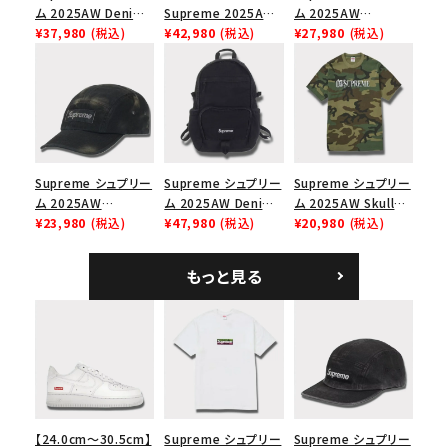
ム 2025AW Denim
Supreme 2025AW
ム 2025AW
Shoulder Bag デニ
¥37,980
(税込)
Nike SB Dunk Low
¥42,980
(税込)
Pigment Coated
¥27,980
(税込)
ム ショルダーバッグ
ナイキ SB ダンク ロ
2-Tone S Logo 6-
ブラック
ー スニーカー ホワイ
Panel Cap ピグメン
ト
トコーテッド 2トーン
エスロゴ 6パネルキャ
ップ ブラック
Supreme シュプリー
Supreme シュプリー
Supreme シュプリー
ム 2025AW
ム 2025AW Denim
ム 2025AW Skull
Overdyed Camp
¥23,980
(税込)
Backpack デニム バ
¥47,980
(税込)
Tee スカル Tシャ
¥20,980
(税込)
Cap オーバーダイド
ックパック ブラック
ツ ウッドランドカモ
キャンプキャップ ブ
もっと見る
ラック
【24.0cm～30.5cm】
Supreme シュプリー
Supreme シュプリー