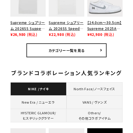
Supreme シュプリー
Supreme シュプリー
【24.0cm～30.5cm】
ム 2026SS Supper
ム 2026SS Speed
Supreme 2025AW
Tee サパーTシャツ
¥26,980
(税込)
Tee スピードTシャツ
¥22,980
(税込)
Nike SB Dunk Low
¥42,980
(税込)
ホワイト
ホワイト
ナイキ SB ダンク ロ
ー スニーカー ホワイ
カテゴリー一覧を見る
ト
ブランドコラボレーション人気ランキング
NIKE /ナイキ
North Face/ノースフェイス
VANS / ヴァンズ
New Era / ニューエラ
HYSTERIC GLAMOUR/
Others/
ヒステリックグラマー
その他コラボアイテム