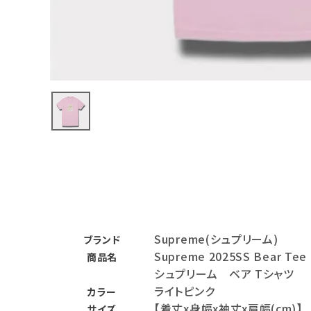
バックパック・リュック
その他バッグ類
スニーカー・ブーツ
パンツ・ショーツ
アクセサリー
COLLABORATION BRAND
SEASON
Supreme(シュプリーム)
CONTENTS
ブランド
Supreme 2025SS Bear Tee
商品名
シュプリーム ベア Tシャツ
ACCOUNT MENU
ライトピンク
ようこそ ゲスト 様
カラー
【着丈x身幅x袖丈x肩幅(cm)】
サイズ