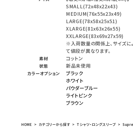
SMALL(72x48x22x43)
meeting_room
person
ログイン
会員登録
MEDIUM(76x55x23x49)
LARGE(78x58x25x51)
XLARGE(81x63x26x55)
Follow us
XXLARGE(83x69x27x59)
※入荷数量の関係上、サイズに
て値段が異なります。
コットン
素材
新品未使用
状態
ブラック
カラーオプション
ホワイト
パウダーブルー
ライトピンク
ブラウン
HOME
カテゴリーから探す
Tシャツ・ロングスリーブ
Supr