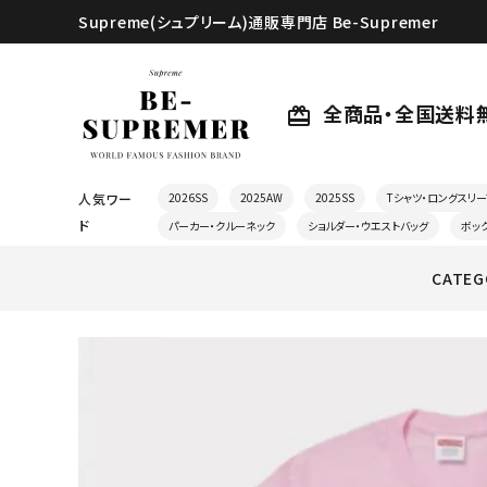
Supreme(シュプリーム)通販専門店 Be-Supremer
全商品・全国送料
card_giftcard
人気ワー
2026SS
2025AW
2025SS
Tシャツ・ロングスリー
ド
パーカー・クルーネック
ショルダー・ウエストバッグ
ボッ
CATEG
search