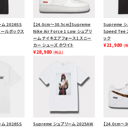
円 ～
円
Tシャツ・ロングスリーブ
キャ
パーカー・クルーネック
ショル
ム 2026SS
【24.0cm～30.5cm】Supreme
Supreme 
ボックスロゴ
ブラックスウェッ
 スモールボックス
Nike Air Force 1 Low シュプリ
Speed Te
ーム ナイキエアフォース１スニー
ック
在庫のない商品を表示する
¥21,980
カー シューズ ホワイト
(
¥28,980
(税込)
絞り込んで検索する
ム 2026SS
Supreme シュプリーム 2025AW
【24.0cm～3