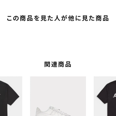
この商品を見た人が他に見た商品
関連商品
カテゴリーから探す
コラボレーションブ
rch
価格から探す
人気ワード
2026SS
2025AW
2025S