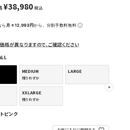
¥
38,980
格
税込
なら
月々12,993円
から。分割手数料無料
価格が異なりますので、ご確認ください
ALL
MEDIUM
LARGE
残りわずか
XXLARGE
残りわずか
イトピンク
お気に入りに登録する