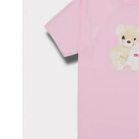
Supreme
シュプリー
ム
¥29,980
2025SS
(税込)
Bear Tee
ベア Tシャ
ツ ライト
ピンク
NEW ITEMS
CATEGORY
Tシャツ・ロングスリーブ
パーカー・トレーナー
ジャケット・アウター
キャップ・ハット
ニット帽・ビーニー