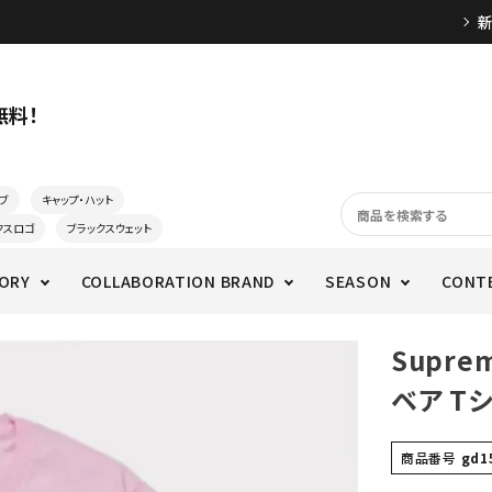
無料！
ブ
キャップ・ハット
クスロゴ
ブラックスウェット
ORY
COLLABORATION BRAND
SEASON
CONT
Supre
ベア T
商品番号
gd1