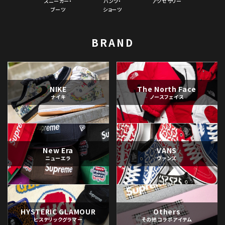
スニーカー・
パンツ・
アクセサリー
ブーツ
ショーツ
BRAND
NIKE
The North Face
ナイキ
ノースフェイス
New Era
VANS
ニューエラ
ヴァンズ
HYSTERIC GLAMOUR
Others
ヒステリックグラマー
その他コラボアイテム