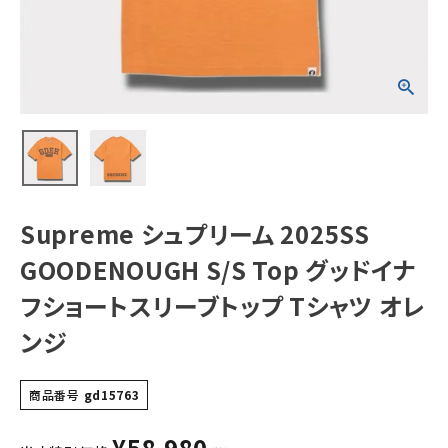
イナフショートス
リーブトップ Tシ
ャツ オレンジ
NEW ITEMS
CATEGORY
Tシャツ・ロングスリーブ
パーカー・トレーナー
ジャケット・アウター
Supreme シュプリーム 2025SS
キャップ・ハット
GOODENOUGH S/S Top グッドイナ
ニット帽・ビーニー
フショートスリーブトップ Tシャツ オレ
ンジ
バックパック・リュック
その他バッグ類
商品番号
gd15763
スニーカー・ブーツ
¥
58,980