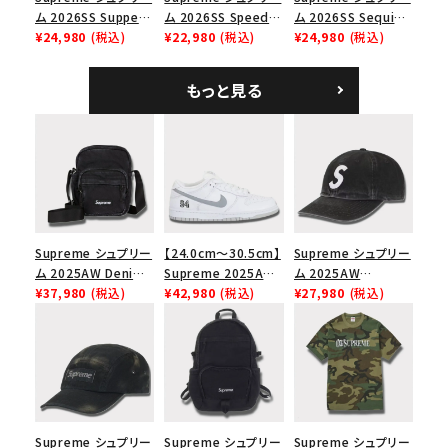
ム 2026SS Supper
ム 2026SS Speed
ム 2026SS Sequin
Tee サパーTシャツ
¥24,980
(税込)
Tee スピードTシャツ
¥22,980
(税込)
Denim Classic
¥24,980
(税込)
ホワイト
ホワイト
Logo 6-Panel シ
ークインデニム クラ
もっと見る
シックロゴ 6パネルキ
ャップ ブラック
Supreme シュプリー
【24.0cm～30.5cm】
Supreme シュプリー
ム 2025AW Denim
Supreme 2025AW
ム 2025AW
Shoulder Bag デニ
¥37,980
(税込)
Nike SB Dunk Low
¥42,980
(税込)
Pigment Coated
¥27,980
(税込)
ム ショルダーバッグ
ナイキ SB ダンク ロ
2-Tone S Logo 6-
ブラック
ー スニーカー ホワイ
Panel Cap ピグメン
ト
トコーテッド 2トーン
エスロゴ 6パネルキャ
ップ ブラック
Supreme シュプリー
Supreme シュプリー
Supreme シュプリー