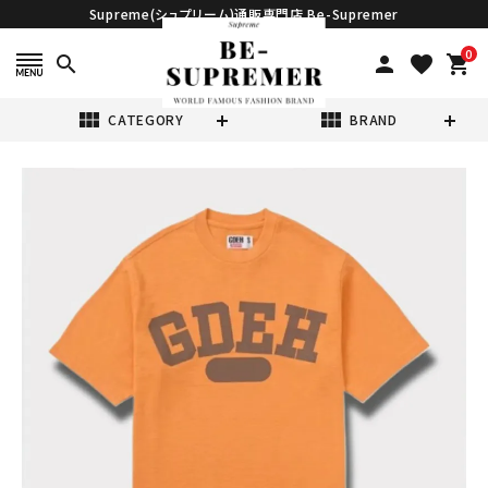
Supreme(シュプリーム)通販専門店 Be-Supremer
0
search
person
favorite
shopping_cart
view_module
view_module
CATEGORY
BRAND
search
Supreme シュプ
リーム 2025SS
GOODENOUGH
¥23,980
(税込)
S/S Top グッド