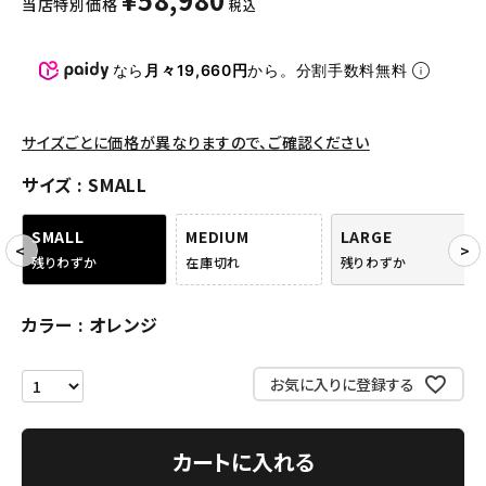
当店特別価格
税込
パンツ・ショーツ
アクセサリー
なら
月々19,660円
から。分割手数料無料
COLLABORATION BRAND
サイズごとに価格が異なりますので、ご確認ください
SEASON
サイズ
SMALL
CONTENTS
SMALL
MEDIUM
LARGE
残りわずか
在庫切れ
残りわずか
ACCOUNT MENU
ようこそ ゲスト 様
カラー
オレンジ
meeting_room
person
ログイン
会員登録
お気に入りに登録する
Follow us
カートに入れる