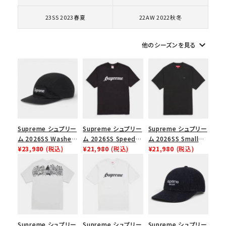
コラボレーションブランドから探す
23SS 2023春夏
22AW 2022秋冬
シーズンから探す
keyboard_arrow_down
他のシーズンを見る
並び順
価格から探す
円 ～
円
Supreme シュプリー
Supreme シュプリー
Supreme シュプリー
ム 2026SS Washed
ム 2026SS Speed
ム 2026SS Small
在庫のない商品を表示する
Chino Twill Camp
¥23,980
(税込)
Tee スピードTシャツ
¥21,980
(税込)
Box Tee スモールボ
¥21,980
(税込)
Cap ウォッシュド チ
ブラック
ックスTシャツ ブラッ
絞り込んで検索する
ノツイル キャンプキャ
ク
ップ ブラック
Supreme シュプリー
Supreme シュプリー
Supreme シュプリー