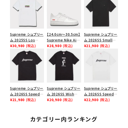
Supreme シュプリー
【24.0cm～30.5cm】
Supreme シュプリー
ム 2025SS Los
Supreme Nike Air
ム 2026SS Small
Angeles Fire Relief
¥30,980
(税込)
Force 1 Low シュプ
¥28,980
(税込)
Box Tee スモールボ
¥21,980
(税込)
Box Logo Tee ファ
リーム ナイキエアフォ
ックスTシャツ ブラッ
イヤーリリーフボック
ース１スニーカー シ
ク
スロゴTシャツ ホワ
ューズ ホワイト
イト 白
Supreme シュプリー
Supreme シュプリー
Supreme シュプリー
ム 2026SS Speed
ム 2026SS Wish
ム 2026SS Speed
Tee スピードTシャツ
¥21,980
(税込)
Tee ウィッシュTシ
¥20,980
(税込)
Tee スピードTシャツ
¥22,980
(税込)
ブラック
ャツ ブラック
ホワイト
カテゴリー内ランキング