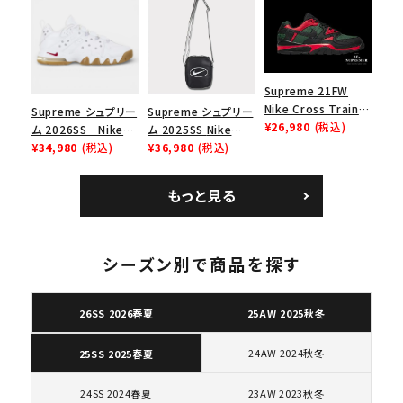
ース１スニーカー シ
ー スニーカー ホワイ
ューズ ホワイト
ト
Supreme 21FW
Nike Cross Trainer
Supreme シュプリー
Supreme シュプリー
Low ナイキクロスト
¥26,980
(税込)
ム 2026SS Nike
ム 2025SS Nike
レイナーロウ シュー
SB Air Max 2 CB 94
¥34,980
(税込)
Leather Shoulder
¥36,980
(税込)
ズ ブラック
Low SP ナイキ SB
Bag ナイキレザーシ
エアマックス2 CB 94
ョルダーバッグ ブラッ
もっと見る
ロー SP ホワイト
ク 黒
キーワードから探す
search
シーズン別で商品を探す
人気ワード
2026SS
2025AW
2025SS
Tシャツ・ロングスリーブ
キャップ・ハット
パーカー・クルーネック
26SS 2026春夏
25AW 2025秋冬
ショルダー・ウエストバッグ
ボックスロゴ
ブラックスウェット
カテゴリーから探す
24AW 2024秋冬
25SS 2025春夏
24SS 2024春夏
23AW 2023秋冬