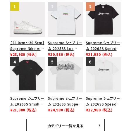
【24.0cm～30.5cm】
Supreme シュプリー
Supreme シュプリー
Supreme Nike Air
ム 2025SS Los
ム 2026SS Speed
Force 1 Low シュプ
¥28,980
(税込)
Angeles Fire Relief
¥30,980
(税込)
Tee スピードTシャツ
¥21,980
(税込)
リーム ナイキエアフォ
Box Logo Tee ファ
ブラック
ース１スニーカー シ
イヤーリリーフボック
ューズ ホワイト
スロゴTシャツ ホワ
イト 白
Supreme シュプリー
Supreme シュプリー
Supreme シュプリー
ム 2026SS Small
ム 2026SS Supper
ム 2026SS Speed
Box Tee スモールボ
¥21,980
(税込)
Tee サパーTシャツ
¥24,980
(税込)
Tee スピードTシャツ
¥22,980
(税込)
ックスTシャツ ブラッ
ホワイト
ホワイト
ク
カテゴリー一覧を見る