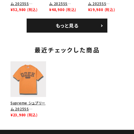
ム 2025SS
ム 2025SS
ム 2025SS
Bandana Football
¥52,980
(税込)
Backpack バックパッ
¥48,980
(税込)
Homerun Tee ホー
¥19,980
(税込)
Jersey バンダナ フッ
ク ブラック 黒
ムランTシャツ ライト
トボール ジャージ ホ
パイン
もっと見る
ワイト
最近チェックした商品
Supreme シュプリー
ム 2025SS
GOODENOUGH S/S
¥23,980
(税込)
Top グッドイナフショ
ートスリーブトップ T
シャツ オレンジ