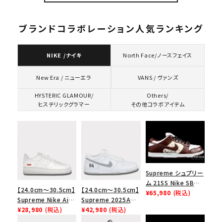
ブランドコラボレーション人気ランキング
NIKE /ナイキ
North Face/ノースフェイス
VANS / ヴァンズ
New Era / ニューエラ
HYSTERIC GLAMOUR/
Others/
ヒステリックグラマー
その他コラボアイテム
Supreme シュプリー
ム 21SS Nike SB
【24.0cm～30.5cm】
【24.0cm～30.5cm】
Dunk Low ナイキSB
¥65,980
(税込)
Supreme Nike Air
Supreme 2025AW
ダンクロウ スニーカ
Force 1 Low シュプ
¥28,980
(税込)
Nike SB Dunk Low
¥42,980
(税込)
ー ブラウン
リーム ナイキエアフォ
ナイキ SB ダンク ロ