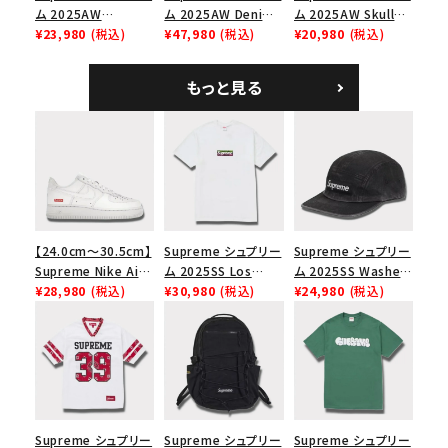
ム 2025AW
ム 2025AW Denim
ム 2025AW Skull
Overdyed Camp
¥23,980
(税込)
Backpack デニム バ
¥47,980
(税込)
Tee スカル Tシャ
¥20,980
(税込)
Cap オーバーダイド
ックパック ブラック
ツ ウッドランドカモ
キャンプキャップ ブ
もっと見る
ラック
【24.0cm～30.5cm】
Supreme シュプリー
Supreme シュプリー
Supreme Nike Air
ム 2025SS Los
ム 2025SS Washed
Force 1 Low シュプ
¥28,980
(税込)
Angeles Fire Relief
¥30,980
(税込)
Chino Twill Camp
¥24,980
(税込)
リーム ナイキエアフォ
Box Logo Tee ファ
Cap ウォッシュチノツ
ース１スニーカー シ
イヤーリリーフボック
イルキャンプキャップ
ューズ ホワイト
スロゴTシャツ ホワ
ブラック 黒
イト 白
Supreme シュプリー
Supreme シュプリー
Supreme シュプリー