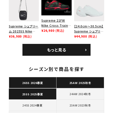
ューズ ホワイト
ロー SP ホワイト
Supreme 21FW
Nike Cross Trainer
Supreme シュプリー
【24.0cm～30.5cm】
Low ナイキクロスト
¥26,980
(税込)
ム 2025SS Nike
Supreme シュプリー
レイナーロウ シュー
Leather Shoulder
¥36,980
(税込)
ム 2023AW Nike
¥44,980
(税込)
ズ ブラック
Bag ナイキレザーシ
Courtposite ナイキ
ョルダーバッグ ブラッ
コートポジット スニー
もっと見る
ク 黒
カー ホワイト 白
キーワードから探す
シーズン別で商品を探す
search
人気ワード
2026SS
2025AW
2025SS
Tシャツ・ロングスリーブ
26SS 2026春夏
25AW 2025秋冬
キャップ・ハット
パーカー・クルーネック
ショルダー・ウエストバッグ
ボックスロゴ
ブラックスウェット
24AW 2024秋冬
25SS 2025春夏
カテゴリーから探す
24SS 2024春夏
23AW 2023秋冬
コラボレーションブランドから探す