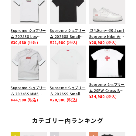
Supreme シュプリー
Supreme シュプリー
【24.0cm～30.5cm】
ム 2025SS Los
ム 2026SS Small
Supreme Nike Air
Angeles Fire Relief
¥30,980
(税込)
Box Tee スモールボ
¥21,980
(税込)
Force 1 Low シュプ
¥28,980
(税込)
Box Logo Tee ファ
ックスTシャツ ブラッ
リーム ナイキエアフォ
イヤーリリーフボック
ク
ース１スニーカー シ
スロゴTシャツ ホワ
ューズ ホワイト
イト 白
Supreme シュプリー
Supreme シュプリー
Supreme シュプリー
ム 20FW Cross Box
ム 2024SS MM6
ム 2026SS Small
Logo Tee クロスボ
¥54,980
(税込)
Maison Margiela
¥44,980
(税込)
Box Tee スモールボ
¥20,980
(税込)
ックスロゴＴシャツ ホ
Box Logo Tee MM6
ックスTシャツ ホワイ
ワイト
メゾンマルジェラボッ
ト
クスロゴTシャツ ホ
カテゴリー内ランキング
ワイト 白