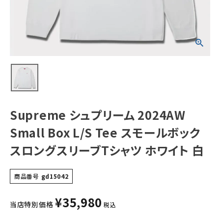
クスロングスリー
ブTシャツ ホワイ
ト 白
NEW ITEMS
CATEGORY
Tシャツ・ロングスリーブ
パーカー・トレーナー
ジャケット・アウター
Supreme シュプリーム 2024AW
キャップ・ハット
Small Box L/S Tee スモールボック
ニット帽・ビーニー
スロングスリーブTシャツ ホワイト 白
バックパック・リュック
商品番号
gd15042
その他バッグ類
¥
35,980
スニーカー・ブーツ
当店特別価格
税込