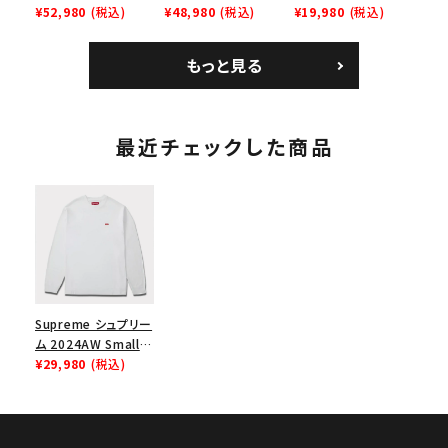
Bandana Football
¥52,980
(税込)
Backpack バックパッ
¥48,980
(税込)
Homerun Tee ホー
¥19,980
(税込)
Jersey バンダナ フッ
ク ブラック 黒
ムランTシャツ ライト
トボール ジャージ ホ
パイン
もっと見る
ワイト
最近チェックした商品
Supreme シュプリー
ム 2024AW Small
Box L/S Tee スモー
¥29,980
(税込)
ルボックスロングスリ
ーブTシャツ ホワイト
白