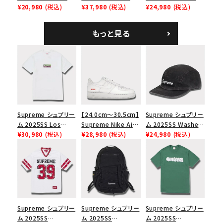
Tee スカル Tシャ
¥20,980
(税込)
Shoulder Bag デニ
¥37,980
(税込)
Tweed Camp Cap
¥24,980
(税込)
ツ ウッドランドカモ
ム ショルダーバッグ
ハリスツイード キャ
ブラック
ンプキャップ ブラック
もっと見る
Supreme シュプリー
【24.0cm～30.5cm】
Supreme シュプリー
ム 2025SS Los
Supreme Nike Air
ム 2025SS Washed
Angeles Fire Relief
¥30,980
(税込)
Force 1 Low シュプ
¥28,980
(税込)
Chino Twill Camp
¥24,980
(税込)
Box Logo Tee ファ
リーム ナイキエアフォ
Cap ウォッシュチノツ
イヤーリリーフボック
ース１スニーカー シ
イルキャンプキャップ
スロゴTシャツ ホワ
ューズ ホワイト
ブラック 黒
イト 白
Supreme シュプリー
Supreme シュプリー
Supreme シュプリー
ム 2025SS
ム 2025SS
ム 2025SS