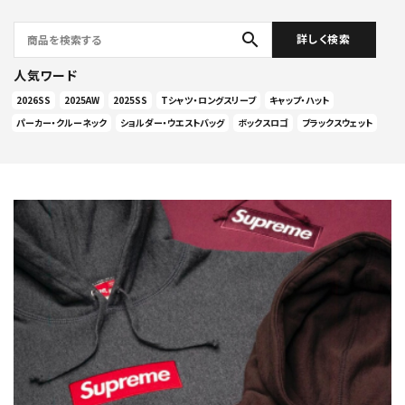
search
詳しく検索
人気ワード
2026SS
2025AW
2025SS
Tシャツ・ロングスリーブ
キャップ・ハット
パーカー・クルーネック
ショルダー・ウエストバッグ
ボックスロゴ
ブラックスウェット