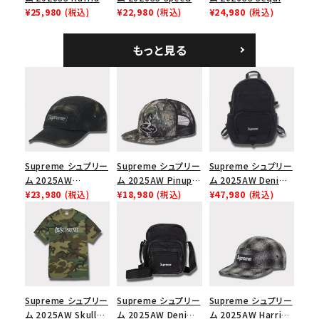
Mesh Back 5-Panel
¥25,980
(税込)
Tee スピードTシャツ
¥22,980
(税込)
Denim Classic
¥24,980
(税込)
ラフィアメッシュバック
ホワイト
Logo 6-Panel シ
5パネルキャップ ブラ
ークインデニム クラ
もっと見る
ック
シックロゴ 6パネルキ
ャップ ブラック
Supreme シュプリー
Supreme シュプリー
Supreme シュプリー
ム 2025AW
ム 2025AW Pinup
ム 2025AW Denim
Overdyed Camp
¥23,980
(税込)
Mesh Back 5-Panel
¥18,980
(税込)
Backpack デニム バ
¥47,980
(税込)
Cap オーバーダイド
Capピンアップ メッシ
ックパック ブラック
キャンプキャップ ブ
ュバック 5パネルキャ
ラック
ップ トゥルーティン
バーHTC フォールカ
モ
Supreme シュプリー
Supreme シュプリー
Supreme シュプリー
ム 2025AW Skull
ム 2025AW Denim
ム 2025AW Harris