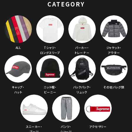
CATEGORY
ALL
Tシャツ・
パーカー・
ジャケット・
ロングスリーブ
トレーナー
アウター
キャップ・
ニット帽・
バックパック・
その他バッグ類
ハット
ビーニー
リュック
スニーカー・
パンツ・
アクセサリー
ブーツ
ショーツ