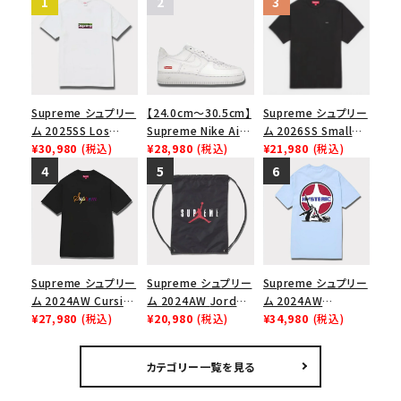
Supreme シュプリー
【24.0cm～30.5cm】
Supreme シュプリー
ム 2025SS Los
Supreme Nike Air
ム 2026SS Small
Angeles Fire Relief
¥30,980
(税込)
Force 1 Low シュプ
¥28,980
(税込)
Box Tee スモールボ
¥21,980
(税込)
Box Logo Tee ファ
リーム ナイキエアフォ
ックスTシャツ ブラッ
イヤーリリーフボック
ース１スニーカー シ
ク
スロゴTシャツ ホワ
ューズ ホワイト
イト 白
Supreme シュプリー
Supreme シュプリー
Supreme シュプリー
ム 2024AW Cursive
ム 2024AW Jordan
ム 2024AW
S/S Top カーシブシ
¥27,980
(税込)
Drawstring Bag ジ
¥20,980
(税込)
Hysteric Glamour
¥34,980
(税込)
ョートスリーブトップ
ョーダンドローストリ
Pin Up Tee ヒステリ
Tシャツ ブラック 黒
ングバッグ バックパッ
ックグラマーピンアッ
カテゴリー一覧を見る
ク ブラック 黒
プTシャツ パウダーブ
ルー