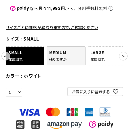
パンツ・ショーツ
なら
月々11,993円
から。分割手数料無料
アクセサリー
COLLABORATION BRAND
サイズごとに価格が異なりますので、ご確認ください
サイズ
SMALL
SEASON
SMALL
MEDIUM
LARGE
CONTENTS
在庫切れ
残りわずか
在庫切れ
ACCOUNT MENU
カラー
ホワイト
ようこそ ゲスト 様
お気に入りに登録する
meeting_room
person
ログイン
会員登録
Follow us