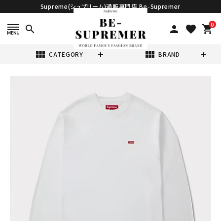
Supreme(シュプリーム)通販専門店 Be-Supremer
0
search
person
favorite
shopping_cart
view_module
view_module
CATEGORY
BRAND
search
Supreme シュプ
リーム 2024AW
Small Box L/S
¥29,980
(税込)
Tee スモールボッ