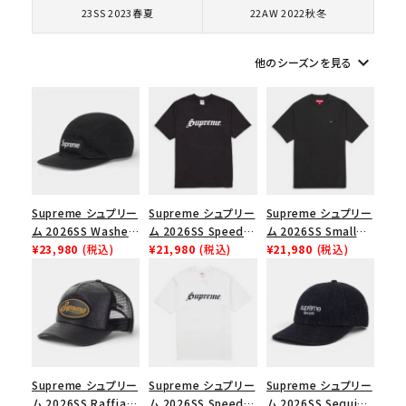
23SS 2023春夏
22AW 2022秋冬
シーズンから探す
keyboard_arrow_down
他のシーズンを見る
並び順
価格から探す
円 ～
円
Supreme シュプリー
Supreme シュプリー
Supreme シュプリー
ム 2026SS Washed
ム 2026SS Speed
ム 2026SS Small
在庫のない商品を表示する
Chino Twill Camp
¥23,980
(税込)
Tee スピードTシャツ
¥21,980
(税込)
Box Tee スモールボ
¥21,980
(税込)
Cap ウォッシュド チ
ブラック
ックスTシャツ ブラッ
ノツイル キャンプキャ
ク
絞り込んで検索する
ップ ブラック
Supreme シュプリー
Supreme シュプリー
Supreme シュプリー
ム 2026SS Raffia
ム 2026SS Speed
ム 2026SS Sequin