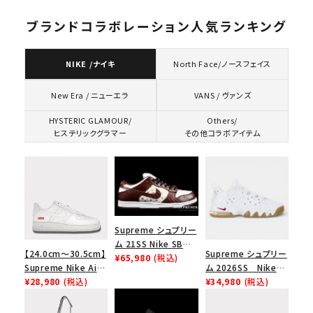
ブランドコラボレーション人気ランキング
NIKE /ナイキ
North Face/ノースフェイス
VANS / ヴァンズ
New Era / ニューエラ
HYSTERIC GLAMOUR/
Others/
ヒステリックグラマー
その他コラボアイテム
Supreme シュプリー
ム 21SS Nike SB
【24.0cm～30.5cm】
Supreme シュプリー
Dunk Low ナイキSB
¥65,980
(税込)
Supreme Nike Air
ム 2026SS Nike
ダンクロウ スニーカ
Force 1 Low シュプ
¥28,980
(税込)
SB Air Max 2 CB 94
¥34,980
(税込)
ー ブラウン
リーム ナイキエアフォ
Low SP ナイキ SB
ース１スニーカー シ
エアマックス2 CB 94