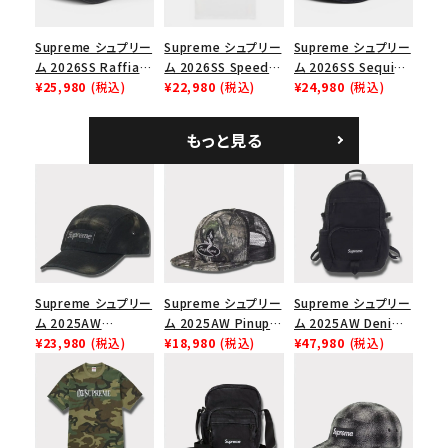
Supreme シュプリー
Supreme シュプリー
Supreme シュプリー
ム 2026SS Raffia
ム 2026SS Speed
ム 2026SS Sequin
Mesh Back 5-Panel
¥25,980
(税込)
Tee スピードTシャツ
¥22,980
(税込)
Denim Classic
¥24,980
(税込)
ラフィアメッシュバック
ホワイト
Logo 6-Panel シ
5パネルキャップ ブラ
ークインデニム クラ
もっと見る
ック
シックロゴ 6パネルキ
ャップ ブラック
Supreme シュプリー
Supreme シュプリー
Supreme シュプリー
ム 2025AW
ム 2025AW Pinup
ム 2025AW Denim
Overdyed Camp
¥23,980
(税込)
Mesh Back 5-Panel
¥18,980
(税込)
Backpack デニム バ
¥47,980
(税込)
Cap オーバーダイド
Capピンアップ メッシ
ックパック ブラック
キャンプキャップ ブ
ュバック 5パネルキャ
ラック
ップ トゥルーティン
バーHTC フォールカ
モ