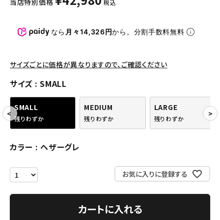
当店特別価格
税込
パンツ・ショーツ
アクセサリー
なら
月々14,326円
から。分割手数料無料
COLLABORATION BRAND
サイズごとに価格が異なりますので、ご確認ください
SEASON
サイズ
SMALL
CONTENTS
SMALL
MEDIUM
LARGE
残りわずか
残りわずか
残りわずか
ACCOUNT MENU
ようこそ ゲスト 様
カラー
ヘザーグレ
meeting_room
person
ログイン
会員登録
お気に入りに登録する
Follow us
カートに入れる