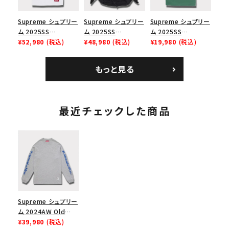
Supreme シュプリー
Supreme シュプリー
Supreme シュプリー
ム 2025SS
ム 2025SS
ム 2025SS
Bandana Football
¥52,980
(税込)
Backpack バックパッ
¥48,980
(税込)
Homerun Tee ホー
¥19,980
(税込)
Jersey バンダナ フッ
ク ブラック 黒
ムランTシャツ ライト
トボール ジャージ ホ
パイン
もっと見る
ワイト
最近チェックした商品
Supreme シュプリー
ム 2024AW Old
English L/S Top オ
¥39,980
(税込)