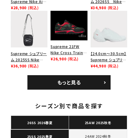
Supreme Nike Air
ム 2026SS Nike
ダンクロウ スニーカ
Force 1 Low シュプ
¥28,980
(税込)
SB Air Max 2 CB 94
¥34,980
(税込)
ー ブラウン
リーム ナイキエアフォ
Low SP ナイキ SB
ース１スニーカー シ
エアマックス2 CB 94
ューズ ホワイト
ロー SP ホワイト
Supreme 21FW
Nike Cross Trainer
Supreme シュプリー
【24.0cm～30.5cm】
Low ナイキクロスト
¥26,980
(税込)
ム 2025SS Nike
Supreme シュプリー
レイナーロウ シュー
Leather Shoulder
¥36,980
(税込)
ム 2023AW Nike
¥44,980
(税込)
ズ ブラック
Bag ナイキレザーシ
Courtposite ナイキ
ョルダーバッグ ブラッ
コートポジット スニー
もっと見る
キーワードから探す
ク 黒
カー ホワイト 白
search
シーズン別で商品を探す
人気ワード
2026SS
2025AW
2025SS
Tシャツ・ロングスリーブ
キャップ・ハット
パーカー・クルーネック
ショルダー・ウエストバッグ
ボックスロゴ
ブラックスウェット
26SS 2026春夏
25AW 2025秋冬
カテゴリーから探す
24AW 2024秋冬
25SS 2025春夏