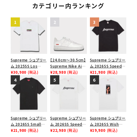
クスロゴTシャツ ホ
カテゴリー内ランキング
ワイト 白
Supreme シュプリー
【24.0cm～30.5cm】
Supreme シュプリー
ム 2025SS Los
Supreme Nike Air
ム 2026SS Speed
Angeles Fire Relief
¥30,980
(税込)
Force 1 Low シュプ
¥28,980
(税込)
Tee スピードTシャツ
¥21,980
(税込)
Box Logo Tee ファ
リーム ナイキエアフォ
ブラック
イヤーリリーフボック
ース１スニーカー シ
スロゴTシャツ ホワ
ューズ ホワイト
イト 白
Supreme シュプリー
Supreme シュプリー
Supreme シュプリー
ム 2026SS Small
ム 2026SS Speed
ム 2026SS Wish
Box Tee スモールボ
¥21,980
(税込)
Tee スピードTシャツ
¥22,980
(税込)
Tee ウィッシュTシ
¥19,980
(税込)
ックスTシャツ ブラッ
ホワイト
ャツ ホワイト