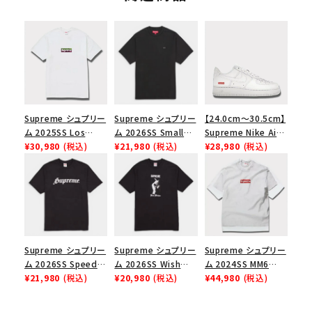
Supreme シュプリー
Supreme シュプリー
【24.0cm～30.5cm】
ム 2025SS Los
ム 2026SS Small
Supreme Nike Air
Angeles Fire Relief
¥30,980
(税込)
Box Tee スモールボ
¥21,980
(税込)
Force 1 Low シュプ
¥28,980
(税込)
Box Logo Tee ファ
ックスTシャツ ブラッ
リーム ナイキエアフォ
イヤーリリーフボック
ク
ース１スニーカー シ
スロゴTシャツ ホワ
ューズ ホワイト
イト 白
Supreme シュプリー
Supreme シュプリー
Supreme シュプリー
ム 2026SS Speed
ム 2026SS Wish
ム 2024SS MM6
Tee スピードTシャツ
¥21,980
(税込)
Tee ウィッシュTシ
¥20,980
(税込)
Maison Margiela
¥44,980
(税込)
ブラック
ャツ ブラック
Box Logo Tee MM6
メゾンマルジェラボッ