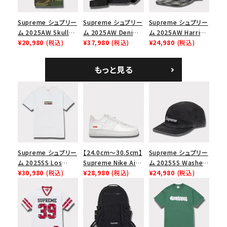
Supreme シュプリー
Supreme シュプリー
Supreme シュプリー
ム 2025AW Skull
ム 2025AW Denim
ム 2025AW Harris
Tee スカル Tシャ
¥20,980
(税込)
Shoulder Bag デニ
¥37,980
(税込)
Tweed Camp Cap
¥24,980
(税込)
ツ ウッドランドカモ
ム ショルダーバッグ
ハリスツイード キャ
ブラック
ンプキャップ ブラック
もっと見る
Supreme シュプリー
【24.0cm～30.5cm】
Supreme シュプリー
ム 2025SS Los
Supreme Nike Air
ム 2025SS Washed
Angeles Fire Relief
¥30,980
(税込)
Force 1 Low シュプ
¥28,980
(税込)
Chino Twill Camp
¥24,980
(税込)
Box Logo Tee ファ
リーム ナイキエアフォ
Cap ウォッシュチノツ
イヤーリリーフボック
ース１スニーカー シ
イルキャンプキャップ
スロゴTシャツ ホワ
ューズ ホワイト
ブラック 黒
イト 白