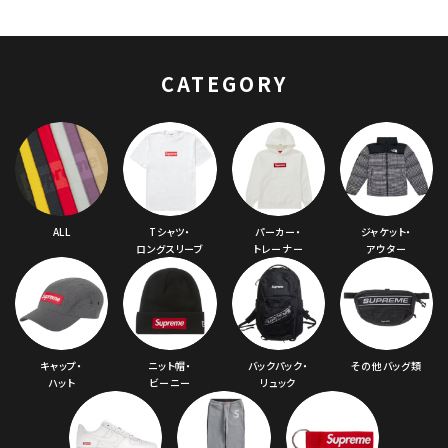
ールドイングリッシュ
ロングスリーブトップ
Tシャツ ヘザーグレ
ー 灰
CATEGORY
ALL
Tシャツ・
パーカー・
ジャケット・
ロングスリーブ
トレーナー
アウター
キャップ・
ニット帽・
バックパック・
その他バッグ類
ハット
ビーニー
リュック