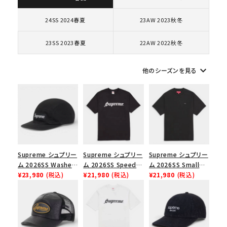
コラボレーションブランドから探す
24SS 2024春夏
23AW 2023秋冬
23SS 2023春夏
22AW 2022秋冬
シーズンから探す
keyboard_arrow_down
他のシーズンを見る
並び順
価格から探す
円 ～
円
Supreme シュプリー
Supreme シュプリー
Supreme シュプリー
在庫のない商品を表示する
ム 2026SS Washed
ム 2026SS Speed
ム 2026SS Small
Chino Twill Camp
¥23,980
(税込)
Tee スピードTシャツ
¥21,980
(税込)
Box Tee スモールボ
¥21,980
(税込)
絞り込んで検索する
Cap ウォッシュド チ
ブラック
ックスTシャツ ブラッ
ノツイル キャンプキャ
ク
ップ ブラック