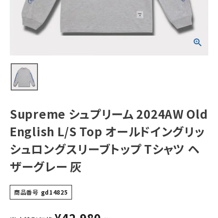
ドイングリッシュ
ロングスリーブト
ップ Tシャツ ヘザ
ーグレー 灰
NEW ITEMS
CATEGORY
Tシャツ・ロングスリーブ
パーカー・トレーナー
ジャケット・アウター
Supreme シュプリーム 2024AW Old
キャップ・ハット
English L/S Top オールドイングリッ
ニット帽・ビーニー
シュロングスリーブトップ Tシャツ ヘ
ザーグレー 灰
バックパック・リュック
その他バッグ類
商品番号
gd14825
スニーカー・ブーツ
¥
42,980