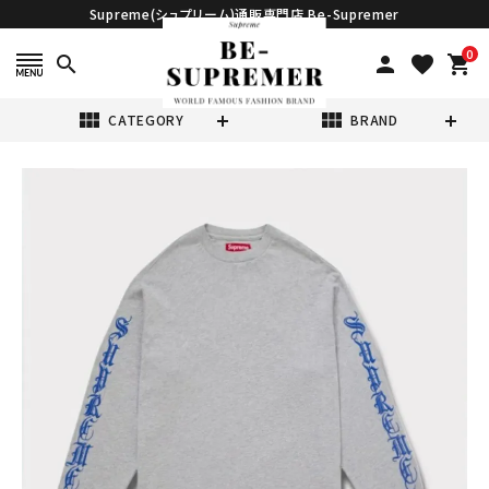
Supreme(シュプリーム)通販専門店 Be-Supremer
0
search
person
favorite
shopping_cart
view_module
view_module
CATEGORY
BRAND
search
Supreme シュプ
リーム 2024AW
Old English
¥39,980
(税込)
L/S Top オール