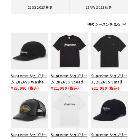
コラボレーションブランドから探す
23SS 2023春夏
22AW 2022秋冬
シーズンから探す
keyboard_arrow_down
他のシーズンを見る
並び順
価格から探す
円 ～
円
Supreme シュプリー
Supreme シュプリー
Supreme シュプリー
ム 2026SS Washed
ム 2026SS Speed
ム 2026SS Small
在庫のない商品を表示する
Chino Twill Camp
¥23,980
(税込)
Tee スピードTシャツ
¥21,980
(税込)
Box Tee スモールボ
¥21,980
(税込)
Cap ウォッシュド チ
ブラック
ックスTシャツ ブラッ
ノツイル キャンプキャ
ク
絞り込んで検索する
ップ ブラック
Supreme シュプリー
Supreme シュプリー
Supreme シュプリー