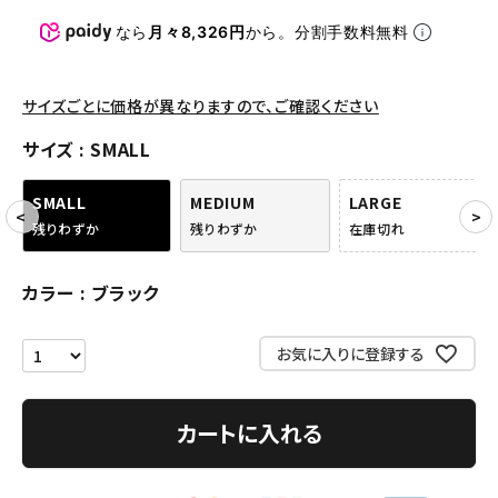
パンツ・ショーツ
なら
月々8,326円
から。分割手数料無料
アクセサリー
COLLABORATION BRAND
サイズごとに価格が異なりますので、ご確認ください
サイズ
SMALL
SEASON
SMALL
MEDIUM
LARGE
CONTENTS
残りわずか
残りわずか
在庫切れ
ACCOUNT MENU
カラー
ブラック
ようこそ ゲスト 様
お気に入りに登録する
meeting_room
person
ログイン
会員登録
カートに入れる
Follow us