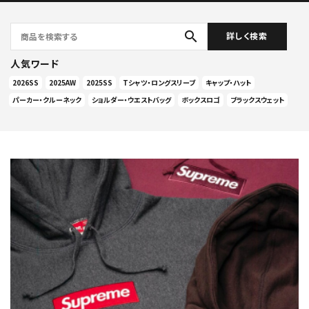
search
詳しく検索
人気ワード
2026SS
2025AW
2025SS
Tシャツ・ロングスリーブ
キャップ・ハット
パーカー・クルーネック
ショルダー・ウエストバッグ
ボックスロゴ
ブラックスウェット