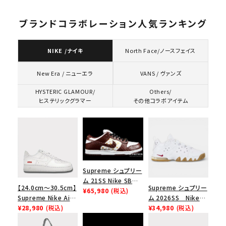
ブランドコラボレーション人気ランキング
NIKE /ナイキ
North Face/ノースフェイス
VANS / ヴァンズ
New Era / ニューエラ
HYSTERIC GLAMOUR/
Others/
ヒステリックグラマー
その他コラボアイテム
Supreme シュプリー
ム 21SS Nike SB
【24.0cm～30.5cm】
Supreme シュプリー
Dunk Low ナイキSB
¥65,980
(税込)
Supreme Nike Air
ム 2026SS Nike
ダンクロウ スニーカ
Force 1 Low シュプ
¥28,980
(税込)
SB Air Max 2 CB 94
¥34,980
(税込)
ー ブラウン
リーム ナイキエアフォ
Low SP ナイキ SB