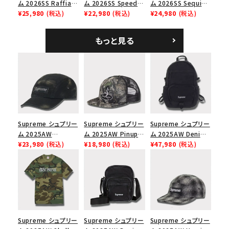
ム 2026SS Raffia
ム 2026SS Speed
ム 2026SS Sequin
Mesh Back 5-Panel
¥25,980
(税込)
Tee スピードTシャツ
¥22,980
(税込)
Denim Classic
¥24,980
(税込)
ラフィアメッシュバック
ホワイト
Logo 6-Panel シ
5パネルキャップ ブラ
ークインデニム クラ
もっと見る
ック
シックロゴ 6パネルキ
ャップ ブラック
Supreme シュプリー
Supreme シュプリー
Supreme シュプリー
ム 2025AW
ム 2025AW Pinup
ム 2025AW Denim
Overdyed Camp
¥23,980
(税込)
Mesh Back 5-Panel
¥18,980
(税込)
Backpack デニム バ
¥47,980
(税込)
Cap オーバーダイド
Capピンアップ メッシ
ックパック ブラック
キャンプキャップ ブ
ュバック 5パネルキャ
ラック
ップ トゥルーティン
バーHTC フォールカ
モ
Supreme シュプリー
Supreme シュプリー
Supreme シュプリー