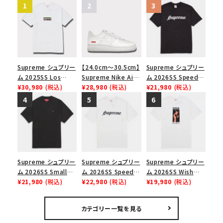
Supreme シュプリー
【24.0cm～30.5cm】
Supreme シュプリー
ム 2025SS Los
Supreme Nike Air
ム 2026SS Speed
Angeles Fire Relief
¥30,980
(税込)
Force 1 Low シュプ
¥28,980
(税込)
Tee スピードTシャツ
¥21,980
(税込)
Box Logo Tee ファ
リーム ナイキエアフォ
ブラック
イヤーリリーフボック
ース１スニーカー シ
スロゴTシャツ ホワ
ューズ ホワイト
イト 白
Supreme シュプリー
Supreme シュプリー
Supreme シュプリー
ム 2026SS Small
ム 2026SS Speed
ム 2026SS Wish
Box Tee スモールボ
¥21,980
(税込)
Tee スピードTシャツ
¥22,980
(税込)
Tee ウィッシュTシ
¥19,980
(税込)
ックスTシャツ ブラッ
ホワイト
ャツ ホワイト
ク
カテゴリー一覧を見る