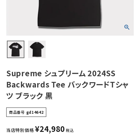
Tシャツ ブラック
黒
NEW ITEMS
CATEGORY
Tシャツ・ロングスリーブ
パーカー・トレーナー
ジャケット・アウター
Supreme シュプリーム 2024SS
キャップ・ハット
Backwards Tee バックワードTシャ
ニット帽・ビーニー
ツ ブラック 黒
バックパック・リュック
商品番号
gd14642
その他バッグ類
¥
24,980
スニーカー・ブーツ
当店特別価格
税込