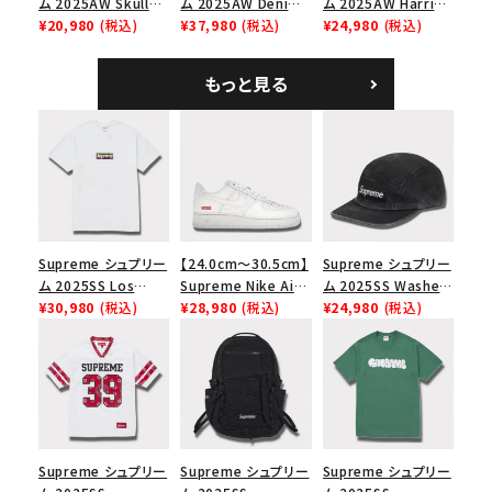
ム 2025AW Skull
ム 2025AW Denim
ム 2025AW Harris
Tee スカル Tシャ
¥20,980
(税込)
Shoulder Bag デニ
¥37,980
(税込)
Tweed Camp Cap
¥24,980
(税込)
ツ ウッドランドカモ
ム ショルダーバッグ
ハリスツイード キャ
ブラック
ンプキャップ ブラック
もっと見る
Supreme シュプリー
【24.0cm～30.5cm】
Supreme シュプリー
ム 2025SS Los
Supreme Nike Air
ム 2025SS Washed
Angeles Fire Relief
¥30,980
(税込)
Force 1 Low シュプ
¥28,980
(税込)
Chino Twill Camp
¥24,980
(税込)
Box Logo Tee ファ
リーム ナイキエアフォ
Cap ウォッシュチノツ
イヤーリリーフボック
ース１スニーカー シ
イルキャンプキャップ
スロゴTシャツ ホワ
ューズ ホワイト
ブラック 黒
イト 白
Supreme シュプリー
Supreme シュプリー
Supreme シュプリー