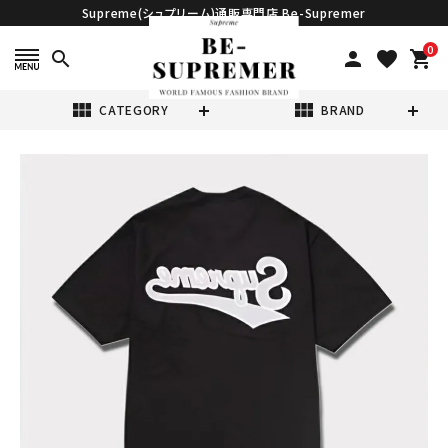
Supreme(シュプリーム)通販専門店 Be-Supremer
0
search
person
favorite
shopping_cart
view_module
view_module
CATEGORY
BRAND
search
Supreme シュプ
リーム 2024SS
Backwards
¥17,980
(税込)
Tee バックワード