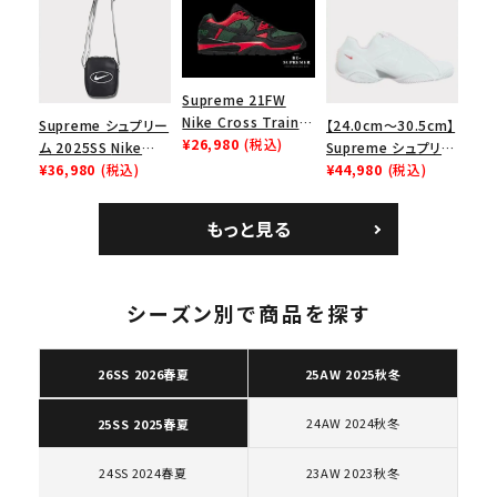
ース１スニーカー シ
エアマックス2 CB 94
ューズ ホワイト
ロー SP ホワイト
Supreme 21FW
Nike Cross Trainer
Supreme シュプリー
【24.0cm～30.5cm】
Low ナイキクロスト
¥26,980
(税込)
ム 2025SS Nike
Supreme シュプリー
レイナーロウ シュー
Leather Shoulder
¥36,980
(税込)
ム 2023AW Nike
¥44,980
(税込)
ズ ブラック
Bag ナイキレザーシ
Courtposite ナイキ
ョルダーバッグ ブラッ
コートポジット スニー
もっと見る
ク 黒
カー ホワイト 白
キーワードから探す
search
シーズン別で商品を探す
人気ワード
2026SS
2025AW
2025SS
Tシャツ・ロングスリーブ
キャップ・ハット
パーカー・クルーネック
26SS 2026春夏
25AW 2025秋冬
ショルダー・ウエストバッグ
ボックスロゴ
ブラックスウェット
24AW 2024秋冬
25SS 2025春夏
カテゴリーから探す
24SS 2024春夏
23AW 2023秋冬