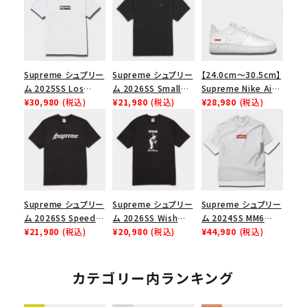
Supreme シュプリー
Supreme シュプリー
【24.0cm～30.5cm】
ム 2025SS Los
ム 2026SS Small
Supreme Nike Air
Angeles Fire Relief
¥30,980
(税込)
Box Tee スモールボ
¥21,980
(税込)
Force 1 Low シュプ
¥28,980
(税込)
Box Logo Tee ファ
ックスTシャツ ブラッ
リーム ナイキエアフォ
イヤーリリーフボック
ク
ース１スニーカー シ
スロゴTシャツ ホワ
ューズ ホワイト
イト 白
Supreme シュプリー
Supreme シュプリー
Supreme シュプリー
ム 2026SS Speed
ム 2026SS Wish
ム 2024SS MM6
Tee スピードTシャツ
¥21,980
(税込)
Tee ウィッシュTシ
¥20,980
(税込)
Maison Margiela
¥44,980
(税込)
ブラック
ャツ ブラック
Box Logo Tee MM6
メゾンマルジェラボッ
クスロゴTシャツ ホ
カテゴリー内ランキング
ワイト 白