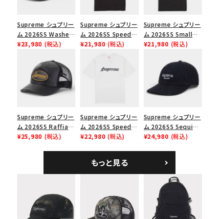
並び順
Supreme シュプリー
Supreme シュプリー
Supreme シュプリー
ム 2026SS Washed
ム 2026SS Speed
ム 2026SS Small
価格から探す
Chino Twill Camp
¥23,980
(税込)
Tee スピードTシャツ
¥21,980
(税込)
Box Tee スモールボ
¥21,980
(税込)
Cap ウォッシュド チ
ブラック
ックスTシャツ ブラッ
円 ～
円
ノツイル キャンプキャ
ク
ップ ブラック
在庫のない商品を表示する
絞り込んで検索する
Supreme シュプリー
Supreme シュプリー
Supreme シュプリー
ム 2026SS Raffia
ム 2026SS Speed
ム 2026SS Sequin
Mesh Back 5-Panel
¥25,980
(税込)
Tee スピードTシャツ
¥22,980
(税込)
Denim Classic
¥24,980
(税込)
ラフィアメッシュバック
ホワイト
Logo 6-Panel シ
5パネルキャップ ブラ
ークインデニム クラ
もっと見る
ック
シックロゴ 6パネルキ
ャップ ブラック