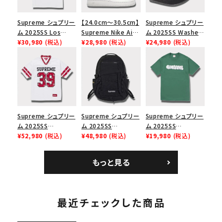
Supreme シュプリー
【24.0cm～30.5cm】
Supreme シュプリー
ム 2025SS Los
Supreme Nike Air
ム 2025SS Washed
Angeles Fire Relief
¥30,980
(税込)
Force 1 Low シュプ
¥28,980
(税込)
Chino Twill Camp
¥24,980
(税込)
Box Logo Tee ファ
リーム ナイキエアフォ
Cap ウォッシュチノツ
イヤーリリーフボック
ース１スニーカー シ
イルキャンプキャップ
スロゴTシャツ ホワ
ューズ ホワイト
ブラック 黒
イト 白
Supreme シュプリー
Supreme シュプリー
Supreme シュプリー
ム 2025SS
ム 2025SS
ム 2025SS
Bandana Football
¥52,980
(税込)
Backpack バックパッ
¥48,980
(税込)
Homerun Tee ホー
¥19,980
(税込)
Jersey バンダナ フッ
ク ブラック 黒
ムランTシャツ ライト
トボール ジャージ ホ
パイン
もっと見る
ワイト
最近チェックした商品