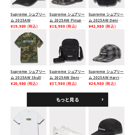
Supreme シュプリー
Supreme シュプリー
Supreme シュプリー
ム 2025AW
ム 2025AW Pinup
ム 2025AW Denim
Overdyed Camp
¥19,980
(税込)
Mesh Back 5-Panel
¥18,980
(税込)
Backpack デニム バ
¥42,980
(税込)
Cap オーバーダイド
Capピンアップ メッシ
ックパック ブラック
キャンプキャップ ブ
ュバック 5パネルキャ
ラック
ップ トゥルーティン
バーHTC フォールカ
モ
Supreme シュプリー
Supreme シュプリー
Supreme シュプリー
ム 2025AW Skull
ム 2025AW Denim
ム 2025AW Harris
Tee スカル Tシャ
¥20,980
(税込)
Shoulder Bag デニ
¥37,980
(税込)
Tweed Camp Cap
¥24,980
(税込)
ツ ウッドランドカモ
ム ショルダーバッグ
ハリスツイード キャ
ブラック
ンプキャップ ブラック
もっと見る