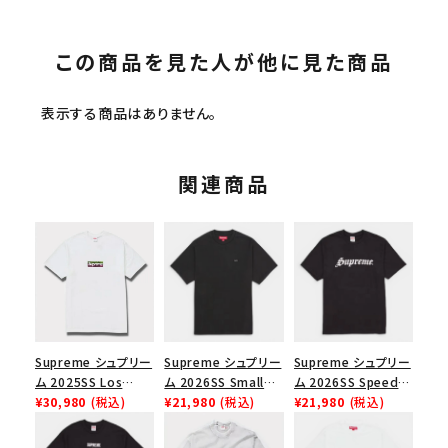
この商品を見た人が他に見た商品
表示する商品はありません。
関連商品
Supreme シュプリー
Supreme シュプリー
Supreme シュプリー
ム 2025SS Los
ム 2026SS Small
ム 2026SS Speed
Angeles Fire Relief
¥30,980
(税込)
Box Tee スモールボ
¥21,980
(税込)
Tee スピードTシャツ
¥21,980
(税込)
Box Logo Tee ファ
ックスTシャツ ブラッ
ブラック
イヤーリリーフボック
ク