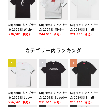
スロゴTシャツ ホワ
イト 白
Supreme シュプリー
Supreme シュプリー
Supreme シュプリー
ム 2026SS Wish
ム 2024SS MM6
ム 2026SS Small
Tee ウィッシュTシ
¥20,980
(税込)
Maison Margiela
¥44,980
(税込)
Box Tee スモールボ
¥20,980
(税込)
ャツ ブラック
Box Logo Tee MM6
ックスTシャツ ホワイ
メゾンマルジェラボッ
ト
クスロゴTシャツ ホ
カテゴリー内ランキング
ワイト 白
Supreme シュプリー
Supreme シュプリー
Supreme シュプリー
ム 2025SS Los
ム 2026SS Speed
ム 2026SS Small
Angeles Fire Relief
¥30,980
(税込)
Tee スピードTシャツ
¥21,980
(税込)
Box Tee スモールボ
¥21,980
(税込)
Box Logo Tee ファ
ブラック
ックスTシャツ ブラッ