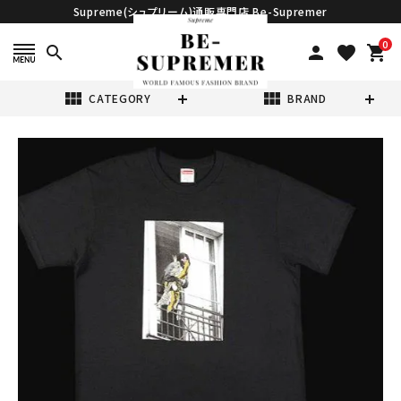
Supreme(シュプリーム)通販専門店 Be-Supremer
0
search
person
favorite
shopping_cart
view_module
view_module
CATEGORY
BRAND
search
Supreme シュプ
リーム 20FW
ANTIHERO
¥14,980
(税込)
Balcony Tee ア
ンタイヒーローバ