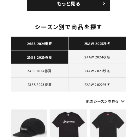
もっと見る
ク 黒
カー ホワイト 白
シーズン別で商品を探す
キーワードから探す
26SS 2026春夏
25AW 2025秋冬
search
24AW 2024秋冬
25SS 2025春夏
人気ワード
2026SS
2025AW
2025SS
Tシャツ・ロングスリーブ
キャップ・ハット
パーカー・クルーネック
24SS 2024春夏
23AW 2023秋冬
ショルダー・ウエストバッグ
ボックスロゴ
ブラックスウェット
23SS 2023春夏
22AW 2022秋冬
カテゴリーから探す
keyboard_arrow_down
他のシーズンを見る
コラボレーションブランドから探す
シーズンから探す