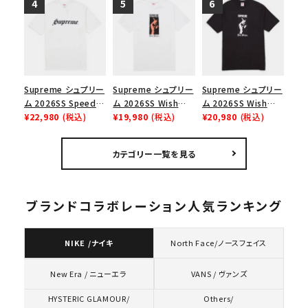
イヤーリリーフボック
ク
スロゴTシャツ ホワ
イト 白
Supreme シュプリー
Supreme シュプリー
Supreme シュプリー
ム 2026SS Speed
ム 2026SS Wish
ム 2026SS Wish
Tee スピードTシャツ
¥22,980
(税込)
Tee ウィッシュTシ
¥19,980
(税込)
Tee ウィッシュTシ
¥20,980
(税込)
ホワイト
ャツ ホワイト
ャツ ブラック
カテゴリー一覧を見る
ブランドコラボレーション人気ランキング
NIKE /ナイキ
North Face/ノースフェイス
VANS / ヴァンズ
New Era / ニューエラ
HYSTERIC GLAMOUR/
Others/