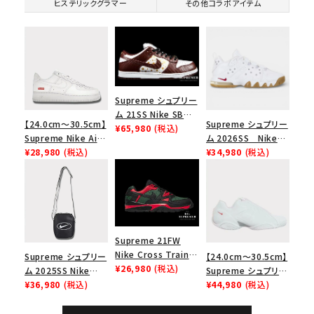
ヒステリックグラマー
その他コラボアイテム
Supreme シュプリー
ム 21SS Nike SB
【24.0cm～30.5cm】
Supreme シュプリー
Dunk Low ナイキSB
¥65,980
(税込)
Supreme Nike Air
ム 2026SS Nike
ダンクロウ スニーカ
Force 1 Low シュプ
¥28,980
(税込)
SB Air Max 2 CB 94
¥34,980
(税込)
ー ブラウン
リーム ナイキエアフォ
Low SP ナイキ SB
ース１スニーカー シ
エアマックス2 CB 94
ューズ ホワイト
ロー SP ホワイト
Supreme 21FW
Nike Cross Trainer
Supreme シュプリー
【24.0cm～30.5cm】
Low ナイキクロスト
¥26,980
(税込)
ム 2025SS Nike
Supreme シュプリー
レイナーロウ シュー
Leather Shoulder
¥36,980
(税込)
ム 2023AW Nike
¥44,980
(税込)
ズ ブラック
Bag ナイキレザーシ
Courtposite ナイキ
ョルダーバッグ ブラッ
コートポジット スニー