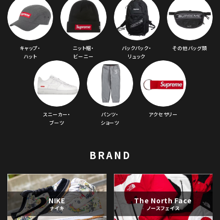
キャップ・
ニット帽・
バックパック・
その他バッグ類
ハット
ビーニー
リュック
スニーカー・
パンツ・
アクセサリー
ブーツ
ショーツ
BRAND
NIKE
The North Face
ナイキ
ノースフェイス