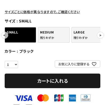
アクセサリー
サイズごとに価格が異なりますので、ご確認ください
COLLABORATION BRAND
サイズ
SMALL
SEASON
SMALL
MEDIUM
LARGE
残りわずか
残りわずか
CONTENTS
カラー
ブラック
ACCOUNT MENU
ようこそ ゲスト 様
お気に入りに登録する
meeting_room
person
ログイン
会員登録
カートに入れる
Follow us