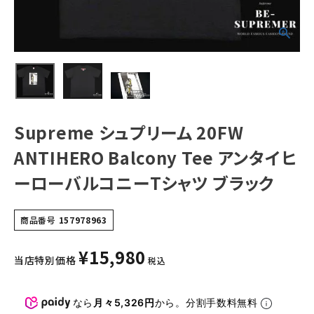
ルコニーTシャツ
ブラック
NEW ITEMS
CATEGORY
Tシャツ・ロングスリーブ
パーカー・トレーナー
Supreme シュプリーム 20FW
ジャケット・アウター
ANTIHERO Balcony Tee アンタイヒ
キャップ・ハット
ーローバルコニーTシャツ ブラック
ニット帽・ビーニー
商品番号
157978963
バックパック・リュック
¥
15,980
その他バッグ類
当店特別価格
税込
スニーカー・ブーツ
なら
月々5,326円
から。分割手数料無料
パンツ・ショーツ