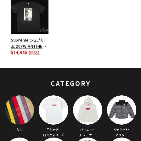
Supreme シュプリー
ム 20FW ANTIHERO
Balcony Tee アンタ
¥14,980
(税込)
イヒーローバルコニ
ーTシャツ ブラック
CATEGORY
ALL
Tシャツ・
パーカー・
ジャケット・
ロングスリーブ
トレーナー
アウター