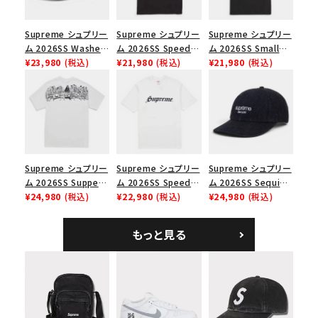
並び順
Supreme シュプリー
Supreme シュプリー
Supreme シュプリー
ム 2026SS Washed
ム 2026SS Speed
ム 2026SS Small
Chino Twill Camp
¥23,980
(税込)
Tee スピードTシャツ
¥21,980
(税込)
Box Tee スモールボ
¥21,980
(税込)
価格から探す
Cap ウォッシュド チ
ブラック
ックスTシャツ ブラッ
円 ～
円
ノツイル キャンプキャ
ク
ップ ブラック
在庫のない商品を表示する
絞り込んで検索する
Supreme シュプリー
Supreme シュプリー
Supreme シュプリー
ム 2026SS Supper
ム 2026SS Speed
ム 2026SS Sequin
Tee サパーTシャツ
¥24,980
(税込)
Tee スピードTシャツ
¥22,980
(税込)
Denim Classic
¥24,980
(税込)
ホワイト
ホワイト
Logo 6-Panel シ
ークインデニム クラ
もっと見る
シックロゴ 6パネルキ
ャップ ブラック