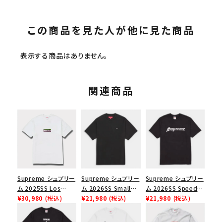
この商品を見た人が他に見た商品
表示する商品はありません。
関連商品
Supreme シュプリー
Supreme シュプリー
Supreme シュプリー
ム 2025SS Los
ム 2026SS Small
ム 2026SS Speed
Angeles Fire Relief
¥30,980
(税込)
Box Tee スモールボ
¥21,980
(税込)
Tee スピードTシャツ
¥21,980
(税込)
Box Logo Tee ファ
ックスTシャツ ブラッ
ブラック
イヤーリリーフボック
ク