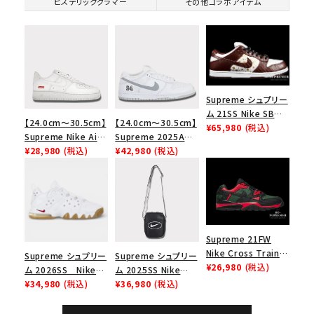
ヒステリックグラマー
その他コラボアイテム
Supreme シュプリー
ム 21SS Nike SB
【24.0cm～30.5cm】
【24.0cm～30.5cm】
Dunk Low ナイキSB
¥65,980
(税込)
Supreme Nike Air
Supreme 2025AW
ダンクロウ スニーカ
Force 1 Low シュプ
¥28,980
(税込)
Nike SB Dunk Low
¥42,980
(税込)
ー ブラウン
リーム ナイキエアフォ
ナイキ SB ダンク ロ
ース１スニーカー シ
ー スニーカー ホワイ
ューズ ホワイト
ト
Supreme 21FW
Nike Cross Trainer
Supreme シュプリー
Supreme シュプリー
Low ナイキクロスト
¥26,980
(税込)
ム 2026SS Nike
ム 2025SS Nike
レイナーロウ シュー
SB Air Max 2 CB 94
¥34,980
(税込)
Leather Shoulder
¥36,980
(税込)
ズ ブラック
Low SP ナイキ SB
Bag ナイキレザーシ
エアマックス2 CB 94
ョルダーバッグ ブラッ