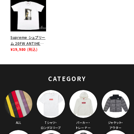
Supreme シュプリー
ム 20FW ANTIHERO
Balcony Tee アンタ
¥19,980
(税込)
イヒーローバルコニ
ーTシャツ ホワイト
CATEGORY
ALL
Tシャツ・
パーカー・
ジャケット・
ロングスリーブ
トレーナー
アウター