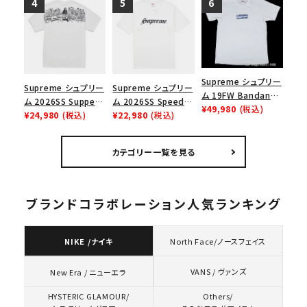
イヤーリリーフボック
ク
スロゴTシャツ ホワ
イト 白
Supreme シュプリー
Supreme シュプリー
Supreme シュプリー
ム 19FW Bandana
ム 2026SS Supper
ム 2026SS Speed
Box Logo Tee バン
¥49,980
(税込)
Tee サパーTシャツ
¥24,980
(税込)
Tee スピードTシャツ
¥22,980
(税込)
ダナボックスロゴTシ
ホワイト
ホワイト
ャツ ホワイト
カテゴリー一覧を見る
ブランドコラボレーション人気ランキング
NIKE /ナイキ
North Face/ノースフェイス
VANS / ヴァンズ
New Era / ニューエラ
HYSTERIC GLAMOUR/
Others/