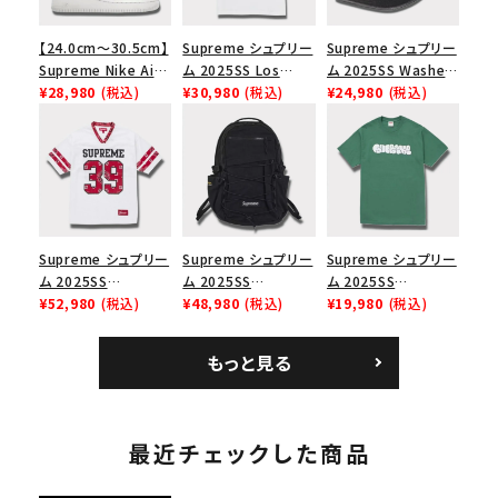
【24.0cm～30.5cm】
Supreme シュプリー
Supreme シュプリー
Supreme Nike Air
ム 2025SS Los
ム 2025SS Washed
Force 1 Low シュプ
¥28,980
(税込)
Angeles Fire Relief
¥30,980
(税込)
Chino Twill Camp
¥24,980
(税込)
リーム ナイキエアフォ
Box Logo Tee ファ
Cap ウォッシュチノツ
ース１スニーカー シ
イヤーリリーフボック
イルキャンプキャップ
ューズ ホワイト
スロゴTシャツ ホワ
ブラック 黒
イト 白
Supreme シュプリー
Supreme シュプリー
Supreme シュプリー
ム 2025SS
ム 2025SS
ム 2025SS
Bandana Football
¥52,980
(税込)
Backpack バックパッ
¥48,980
(税込)
Homerun Tee ホー
¥19,980
(税込)
Jersey バンダナ フッ
ク ブラック 黒
ムランTシャツ ライト
トボール ジャージ ホ
パイン
もっと見る
ワイト
最近チェックした商品