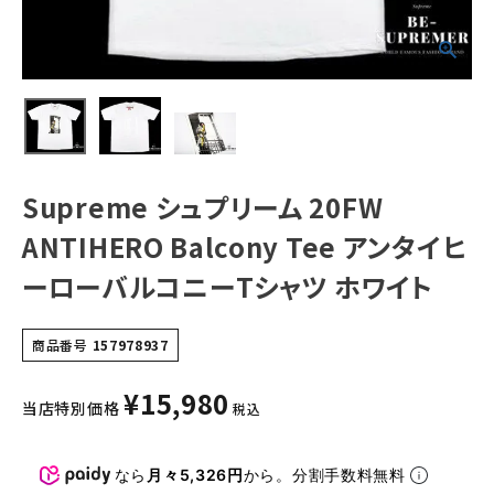
ルコニーTシャツ
ホワイト
NEW ITEMS
CATEGORY
Tシャツ・ロングスリーブ
パーカー・トレーナー
Supreme シュプリーム 20FW
ジャケット・アウター
ANTIHERO Balcony Tee アンタイヒ
キャップ・ハット
ーローバルコニーTシャツ ホワイト
ニット帽・ビーニー
商品番号
157978937
バックパック・リュック
¥
15,980
その他バッグ類
当店特別価格
税込
スニーカー・ブーツ
なら
月々5,326円
から。分割手数料無料
パンツ・ショーツ