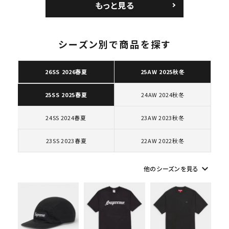
もっと見る
ロー SP ホワイト
ク 黒
シーズン別で商品を探す
キーワードから探す
26SS 2026春夏
25AW 2025秋冬
search
24AW 2024秋冬
25SS 2025春夏
人気ワード
2026SS
2025AW
2025SS
Tシャツ・ロングスリーブ
キャップ・ハット
パーカー・クルーネック
24SS 2024春夏
23AW 2023秋冬
ショルダー・ウエストバッグ
ボックスロゴ
ブラックスウェット
23SS 2023春夏
22AW 2022秋冬
カテゴリーから探す
keyboard_arrow_down
他のシーズンを見る
コラボレーションブランドから探す
シーズンから探す