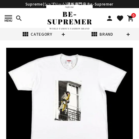
Supreme(シュプリーム)通販専門店 Be-Supremer
0
search
person
favorite
shopping_cart
view_module
view_module
CATEGORY
BRAND
search
Supreme シュプ
リーム 20FW
ANTIHERO
¥19,980
(税込)
Balcony Tee ア
ンタイヒーローバ