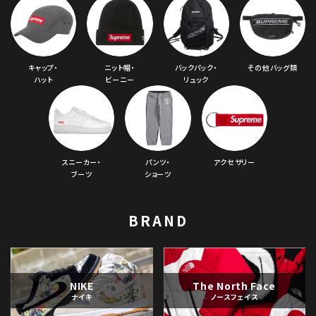
キャップ・
ニット帽・
バックパック・
その他バッグ類
ハット
ビーニー
リュック
スニーカー・
パンツ・
アクセサリー
ブーツ
ショーツ
BRAND
NIKE
The North Face
ナイキ
ノースフェイス