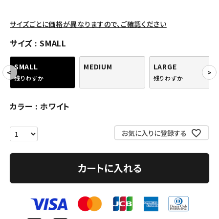
アクセサリー
サイズごとに価格が異なりますので、ご確認ください
COLLABORATION BRAND
サイズ
SMALL
SEASON
SMALL
MEDIUM
LARGE
残りわずか
残りわずか
CONTENTS
カラー
ホワイト
ACCOUNT MENU
ようこそ ゲスト 様
お気に入りに登録する
meeting_room
person
ログイン
会員登録
カートに入れる
Follow us