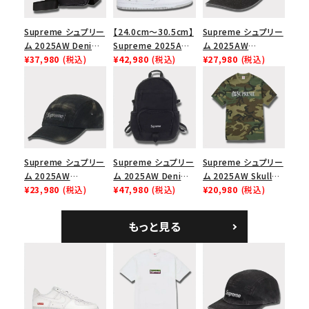
Supreme シュプリー
【24.0cm～30.5cm】
Supreme シュプリー
ム 2025AW Denim
Supreme 2025AW
ム 2025AW
Shoulder Bag デニ
¥37,980
(税込)
Nike SB Dunk Low
¥42,980
(税込)
Pigment Coated
¥27,980
(税込)
ム ショルダーバッグ
ナイキ SB ダンク ロ
2-Tone S Logo 6-
ブラック
ー スニーカー ホワイ
Panel Cap ピグメン
ト
トコーテッド 2トーン
エスロゴ 6パネルキャ
ップ ブラック
Supreme シュプリー
Supreme シュプリー
Supreme シュプリー
ム 2025AW
ム 2025AW Denim
ム 2025AW Skull
Overdyed Camp
¥23,980
(税込)
Backpack デニム バ
¥47,980
(税込)
Tee スカル Tシャ
¥20,980
(税込)
Cap オーバーダイド
ックパック ブラック
ツ ウッドランドカモ
キャンプキャップ ブ
もっと見る
ラック