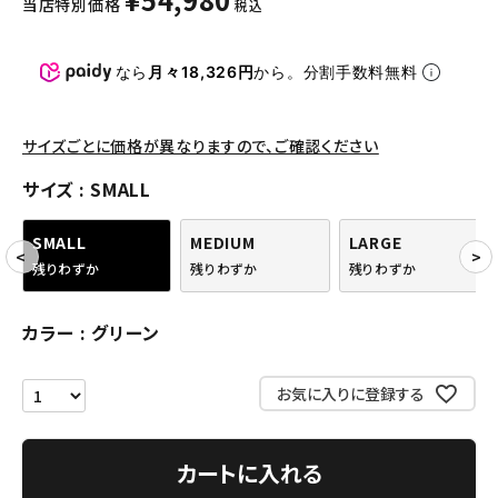
当店特別価格
税込
パンツ・ショーツ
アクセサリー
なら
月々18,326円
から。分割手数料無料
COLLABORATION BRAND
サイズごとに価格が異なりますので、ご確認ください
SEASON
サイズ
SMALL
CONTENTS
SMALL
MEDIUM
LARGE
残りわずか
残りわずか
残りわずか
ACCOUNT MENU
ようこそ ゲスト 様
カラー
グリーン
meeting_room
person
ログイン
会員登録
お気に入りに登録する
Follow us
カートに入れる