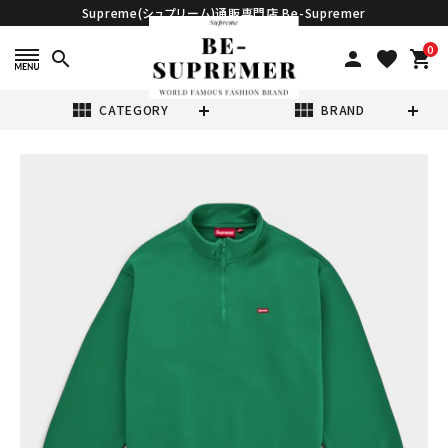
Supreme(シュプリーム)通販専門店 Be-Supremer
0
search
person
favorite
shopping_cart
view_module
view_module
CATEGORY
BRAND
search
Supreme シュプ
リーム 2026SS
Small Box Half
¥44,980
(税込)
Zip Pullover