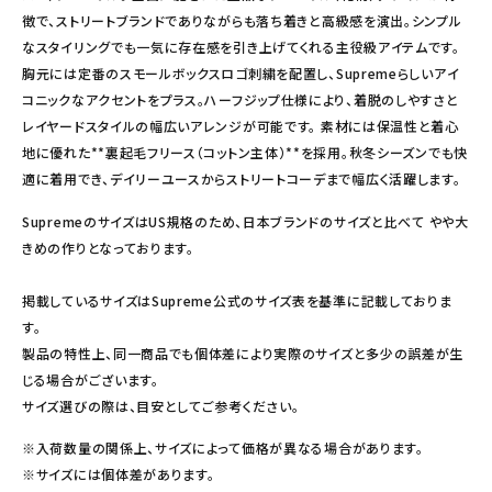
徴で、ストリートブランドでありながらも落ち着きと高級感を演出。シンプル
なスタイリングでも一気に存在感を引き上げてくれる主役級アイテムです。
胸元には定番のスモールボックスロゴ刺繍を配置し、Supremeらしいアイ
コニックなアクセントをプラス。ハーフジップ仕様により、着脱のしやすさと
レイヤードスタイルの幅広いアレンジが可能です。 素材には保温性と着心
地に優れた**裏起毛フリース（コットン主体）**を採用。秋冬シーズンでも快
適に着用でき、デイリーユースからストリートコーデまで幅広く活躍します。
SupremeのサイズはUS規格のため、日本ブランドのサイズと比べて やや大
きめの作りとなっております。
掲載しているサイズはSupreme公式のサイズ表を基準に記載しておりま
す。
製品の特性上、同一商品でも個体差により実際のサイズと多少の誤差が生
じる場合がございます。
サイズ選びの際は、目安としてご参考ください。
※入荷数量の関係上、サイズによって価格が異なる場合があります。
※サイズには個体差があります。