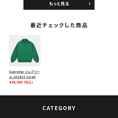
もっと見る
ク 黒
最近チェックした商品
Supreme シュプリー
ム 2026SS Small
Box Half Zip
¥44,980
(税込)
Pullover スモール
ボックス ハーフジッ
ププルオーバー グリ
ーン
CATEGORY