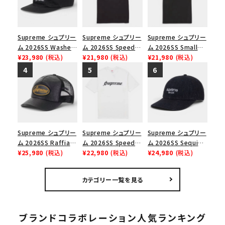
Supreme シュプリー
Supreme シュプリー
Supreme シュプリー
ム 2026SS Washed
ム 2026SS Speed
ム 2026SS Small
Chino Twill Camp
¥23,980
(税込)
Tee スピードTシャツ
¥21,980
(税込)
Box Tee スモールボ
¥21,980
(税込)
Cap ウォッシュド チ
ブラック
ックスTシャツ ブラッ
ノツイル キャンプキャ
ク
ップ ブラック
Supreme シュプリー
Supreme シュプリー
Supreme シュプリー
ム 2026SS Raffia
ム 2026SS Speed
ム 2026SS Sequin
Mesh Back 5-Panel
¥25,980
(税込)
Tee スピードTシャツ
¥22,980
(税込)
Denim Classic
¥24,980
(税込)
ラフィアメッシュバック
ホワイト
Logo 6-Panel シ
5パネルキャップ ブラ
ークインデニム クラ
カテゴリー一覧を見る
ック
シックロゴ 6パネルキ
ャップ ブラック
ブランドコラボレーション人気ランキング