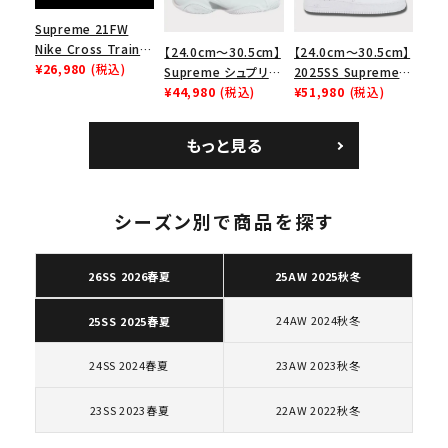
search
Supreme 21FW
Nike Cross Trainer
【24.0cm～30.5cm】
【24.0cm～30.5cm】
人気ワード
2026SS
2025AW
2025SS
Tシャツ・ロングスリーブ
Low ナイキクロスト
¥26,980
(税込)
Supreme シュプリー
2025SS Supreme
キャップ・ハット
パーカー・クルーネック
レイナーロウ シュー
ム 2023AW Nike
¥44,980
(税込)
GOODENOUGH
¥51,980
(税込)
ショルダー・ウエストバッグ
ボックスロゴ
ブラックスウェット
ズ ブラック
Courtposite ナイキ
Nike Air Force 1
カテゴリーから探す
コートポジット スニー
Low AF1 シュプリー
もっと見る
カー ホワイト 白
ムグッドイナフ ナイキ
エアフォース１スニー
カー シューズ ホワイ
コラボレーションブランドから探す
ト
シーズン別で商品を探す
シーズンから探す
26SS 2026春夏
25AW 2025秋冬
24AW 2024秋冬
25SS 2025春夏
並び順
24SS 2024春夏
23AW 2023秋冬
価格から探す
23SS 2023春夏
22AW 2022秋冬
円 ～
円