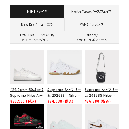
NIKE /ナイキ
North Face/ノースフェイス
VANS / ヴァンズ
New Era / ニューエラ
HYSTERIC GLAMOUR/
Others/
ヒステリックグラマー
その他コラボアイテム
【24.0cm～30.5cm】
Supreme シュプリー
Supreme シュプリー
Supreme Nike Air
ム 2026SS Nike
ム 2025SS Nike
Force 1 Low シュプ
¥28,980
(税込)
SB Air Max 2 CB 94
¥34,980
(税込)
Leather Shoulder
¥36,980
(税込)
リーム ナイキエアフォ
Low SP ナイキ SB
Bag ナイキレザーシ
ース１スニーカー シ
エアマックス2 CB 94
ョルダーバッグ ブラッ
ューズ ホワイト
ロー SP ホワイト
ク 黒
キーワードから探す