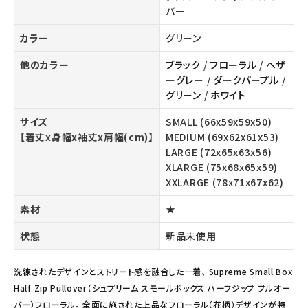
バー
カラー
グリーン
他のカラー
ブラック
/
フローラル
/
ヘザ
ーグレー
/
ダークパープル
/
グリーン
/
ホワイト
サイズ
SMALL (66x59x59x50)
【着丈x身幅x袖丈x肩幅(cm)】
MEDIUM (69x62x61x53)
LARGE (72x65x63x56)
XLARGE (75x68x65x59)
XXLARGE (78x71x67x62)
素材
★
状態
新品未使用
洗練されたデザインとストリート感を融合した一着、 Supreme Small Box
Half Zip Pullover（シュプリーム スモールボックス ハーフジップ プルオー
バー）フローラル。 全面に施された上品なフローラル（花柄）デザインが特