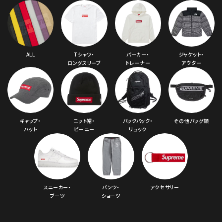
ALL
Tシャツ・
パーカー・
ジャケット・
ロングスリーブ
トレーナー
アウター
キャップ・
ニット帽・
バックパック・
その他バッグ類
ハット
ビーニー
リュック
スニーカー・
パンツ・
アクセサリー
ブーツ
ショーツ