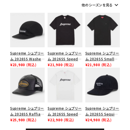
keyboard_arrow_down
他のシーズンを見る
在庫のない商品を表示する
絞り込んで検索する
Supreme シュプリー
Supreme シュプリー
Supreme シュプリー
ム 2026SS Washed
ム 2026SS Speed
ム 2026SS Small
Chino Twill Camp
¥23,980
(税込)
Tee スピードTシャツ
¥21,980
(税込)
Box Tee スモールボ
¥21,980
(税込)
Cap ウォッシュド チ
ブラック
ックスTシャツ ブラッ
ノツイル キャンプキャ
ク
ップ ブラック
Supreme シュプリー
Supreme シュプリー
Supreme シュプリー
ム 2026SS Raffia
ム 2026SS Speed
ム 2026SS Sequin
Mesh Back 5-Panel
¥25,980
(税込)
Tee スピードTシャツ
¥22,980
(税込)
Denim Classic
¥24,980
(税込)
ラフィアメッシュバック
ホワイト
Logo 6-Panel シ