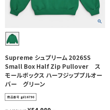
スモールボックス
ハーフジッププル
オーバー グリー
ン
NEW ITEMS
CATEGORY
Tシャツ・ロングスリーブ
パーカー・トレーナー
ジャケット・アウター
Supreme シュプリーム 2026SS
キャップ・ハット
Small Box Half Zip Pullover ス
ニット帽・ビーニー
モールボックス ハーフジッププルオー
バー グリーン
バックパック・リュック
その他バッグ類
商品番号
gd16790
スニーカー・ブーツ
¥
54,980