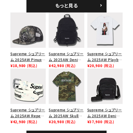
5パネルキャップ ブラ
ークインデニム クラ
もっと見る
ック
シックロゴ 6パネルキ
ャップ ブラック
Supreme シュプリー
Supreme シュプリー
Supreme シュプリー
ム 2025AW Pinup
ム 2025AW Denim
ム 2025AW Playboi
Mesh Back 5-Panel
¥18,980
(税込)
Backpack デニム バ
¥42,980
(税込)
Carti Tee プレイボ
¥20,980
(税込)
Capピンアップ メッシ
ックパック ブラック
ーイカーティ Tシャツ
ュバック 5パネルキャ
ホワイト
ップ トゥルーティン
バーHTC フォールカ
モ
Supreme シュプリー
Supreme シュプリー
Supreme シュプリー
ム 2025AW Repeat
ム 2025AW Skull
ム 2025AW Denim
Leather Belt リピー
¥42,980
(税込)
Tee スカル Tシャ
¥20,980
(税込)
Shoulder Bag デニ
¥37,980
(税込)
ト レザー ベルト フロ
ツ ウッドランドカモ
ム ショルダーバッグ