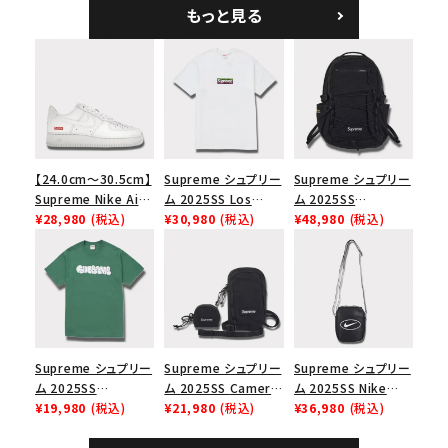
ーラル
ブラック
もっと見る
【24.0cm～30.5cm】
Supreme シュプリー
Supreme シュプリー
Supreme Nike Air
ム 2025SS Los
ム 2025SS
Force 1 Low シュプ
¥28,980
(税込)
Angeles Fire Relief
¥30,980
(税込)
Backpack バックパッ
¥48,980
(税込)
リーム ナイキエアフォ
Box Logo Tee ファ
ク ブラック 黒
ース１スニーカー シ
イヤーリリーフボック
ューズ ホワイト
スロゴTシャツ ホワ
イト 白
Supreme シュプリー
Supreme シュプリー
Supreme シュプリー
ム 2025SS
ム 2025SS Camera
ム 2025SS Nike
Homerun Tee ホー
¥19,980
(税込)
Bag + Mini Pouch
¥21,980
(税込)
Leather Shoulder
¥36,980
(税込)
ムランTシャツ ライト
カメラバッグ ミニポー
Bag ナイキレザーシ
パイン
チ ブラック 黒
ョルダーバッグ ブラッ