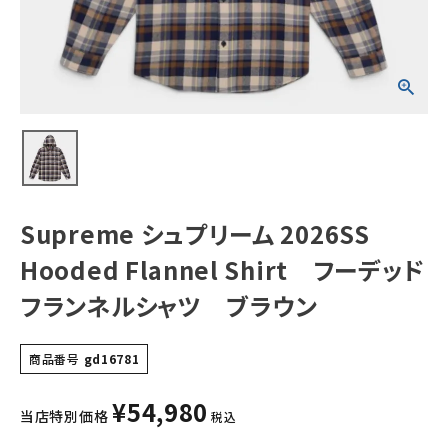
フーデッド フラン
ネルシャツ ブラ
ウン
NEW ITEMS
CATEGORY
Tシャツ・ロングスリーブ
パーカー・トレーナー
ジャケット・アウター
Supreme シュプリーム 2026SS
キャップ・ハット
Hooded Flannel Shirt フーデッド
ニット帽・ビーニー
フランネルシャツ ブラウン
バックパック・リュック
商品番号
gd16781
その他バッグ類
¥
54,980
スニーカー・ブーツ
当店特別価格
税込