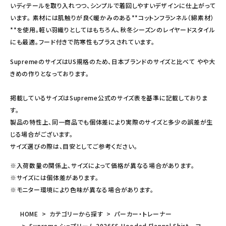
いディテールを取り入れつつ、シンプルで着回しやすいデザインに仕上がって
います。 素材には肌触りが良く暖かみのある**コットンフランネル（綿素材）
**を使用。軽い羽織りとしてはもちろん、秋冬シーズンのレイヤードスタイル
にも最適。フード付きで防寒性もプラスされています。
SupremeのサイズはUS規格のため、日本ブランドのサイズと比べて やや大
きめの作りとなっております。
掲載しているサイズはSupreme公式のサイズ表を基準に記載しておりま
す。
製品の特性上、同一商品でも個体差により実際のサイズと多少の誤差が生
じる場合がございます。
サイズ選びの際は、目安としてご参考ください。
※入荷数量の関係上、サイズによって価格が異なる場合があります。
※サイズには個体差があります。
※モニター環境により色味が異なる場合があります。
HOME
カテゴリーから探す
パーカー・トレーナー
Supreme シュプリーム 2026SS Hooded Flannel Shirt フ