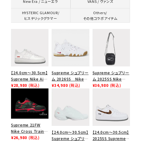
VANS / ヴァンズ
New Era / ニューエラ
HYSTERIC GLAMOUR/
Others/
ヒステリックグラマー
その他コラボアイテム
【24.0cm～30.5cm】
Supreme シュプリー
Supreme シュプリー
Supreme Nike Air
ム 2026SS Nike
ム 2025SS Nike
Force 1 Low シュプ
¥28,980
(税込)
SB Air Max 2 CB 94
¥34,980
(税込)
Leather Shoulder
¥36,980
(税込)
リーム ナイキエアフォ
Low SP ナイキ SB
Bag ナイキレザーシ
ース１スニーカー シ
エアマックス2 CB 94
ョルダーバッグ ブラッ
ューズ ホワイト
ロー SP ホワイト
ク 黒
キーワードから探す
Supreme 21FW
Nike Cross Trainer
【24.0cm～30.5cm】
【24.0cm～30.5cm】
search
Low ナイキクロスト
¥26,980
(税込)
Supreme シュプリー
2025SS Supreme