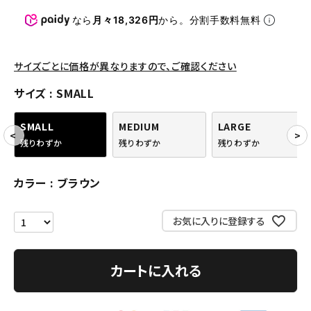
パンツ・ショーツ
なら
月々18,326円
から。分割手数料無料
アクセサリー
COLLABORATION BRAND
サイズごとに価格が異なりますので、ご確認ください
サイズ
SMALL
SEASON
SMALL
MEDIUM
LARGE
CONTENTS
残りわずか
残りわずか
残りわずか
ACCOUNT MENU
カラー
ブラウン
ようこそ ゲスト 様
お気に入りに登録する
meeting_room
person
ログイン
会員登録
カートに入れる
Follow us