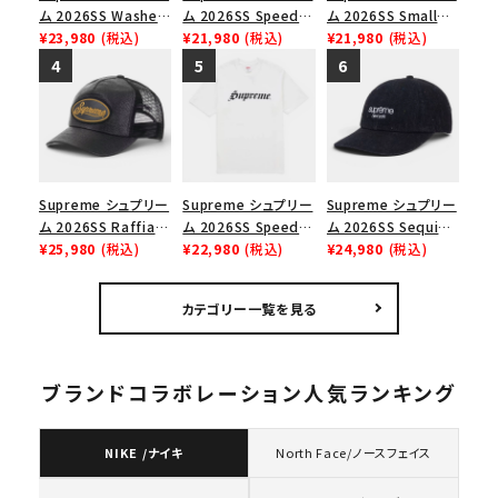
ム 2026SS Washed
ム 2026SS Speed
ム 2026SS Small
Chino Twill Camp
¥23,980
(税込)
Tee スピードTシャツ
¥21,980
(税込)
Box Tee スモールボ
¥21,980
(税込)
Cap ウォッシュド チ
ブラック
ックスTシャツ ブラッ
ノツイル キャンプキャ
ク
ップ ブラック
Supreme シュプリー
Supreme シュプリー
Supreme シュプリー
ム 2026SS Raffia
ム 2026SS Speed
ム 2026SS Sequin
Mesh Back 5-Panel
¥25,980
(税込)
Tee スピードTシャツ
¥22,980
(税込)
Denim Classic
¥24,980
(税込)
ラフィアメッシュバック
ホワイト
Logo 6-Panel シ
5パネルキャップ ブラ
ークインデニム クラ
カテゴリー一覧を見る
ック
シックロゴ 6パネルキ
ャップ ブラック
ブランドコラボレーション人気ランキング
NIKE /ナイキ
North Face/ノースフェイス