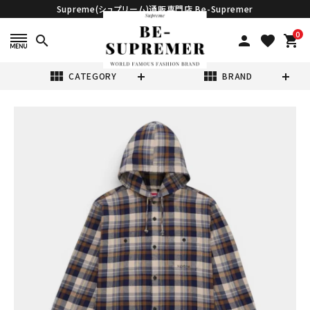
Supreme(シュプリーム)通販専門店 Be-Supremer
0
search
person
favorite
shopping_cart
view_module
view_module
CATEGORY
BRAND
search
Supreme シュプ
リーム 2026SS
Hooded
¥49,980
(税込)
Flannel Shirt