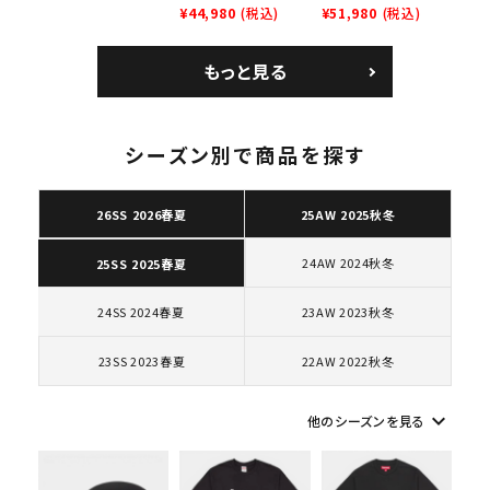
レイナーロウ シュー
ム 2023AW Nike
¥44,980
(税込)
GOODENOUGH
¥51,980
(税込)
人気ワード
2026SS
2025AW
2025SS
Tシャツ・ロングスリーブ
ズ ブラック
Courtposite ナイキ
Nike Air Force 1
キャップ・ハット
パーカー・クルーネック
コートポジット スニー
Low AF1 シュプリー
もっと見る
ショルダー・ウエストバッグ
ボックスロゴ
ブラックスウェット
カー ホワイト 白
ムグッドイナフ ナイキ
カテゴリーから探す
エアフォース１スニー
カー シューズ ホワイ
ト
シーズン別で商品を探す
コラボレーションブランドから探す
26SS 2026春夏
25AW 2025秋冬
シーズンから探す
24AW 2024秋冬
25SS 2025春夏
並び順
24SS 2024春夏
23AW 2023秋冬
23SS 2023春夏
22AW 2022秋冬
価格から探す
keyboard_arrow_down
円 ～
円
他のシーズンを見る
在庫のない商品を表示する