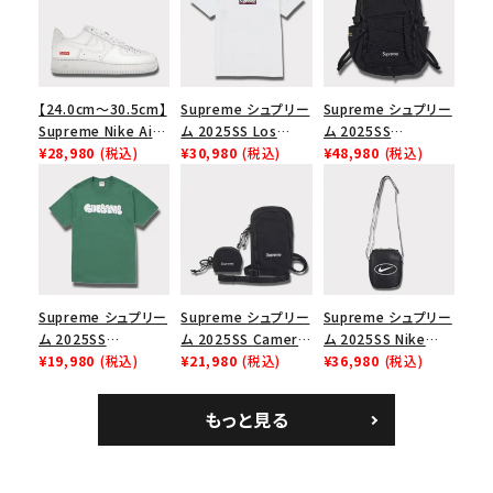
【24.0cm～30.5cm】
Supreme シュプリー
Supreme シュプリー
Supreme Nike Air
ム 2025SS Los
ム 2025SS
Force 1 Low シュプ
¥28,980
(税込)
Angeles Fire Relief
¥30,980
(税込)
Backpack バックパッ
¥48,980
(税込)
リーム ナイキエアフォ
Box Logo Tee ファ
ク ブラック 黒
ース１スニーカー シ
イヤーリリーフボック
ューズ ホワイト
スロゴTシャツ ホワ
イト 白
Supreme シュプリー
Supreme シュプリー
Supreme シュプリー
ム 2025SS
ム 2025SS Camera
ム 2025SS Nike
Homerun Tee ホー
¥19,980
(税込)
Bag + Mini Pouch
¥21,980
(税込)
Leather Shoulder
¥36,980
(税込)
ムランTシャツ ライト
カメラバッグ ミニポー
Bag ナイキレザーシ
パイン
チ ブラック 黒
ョルダーバッグ ブラッ
もっと見る
ク 黒