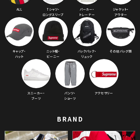
ALL
Tシャツ・
パーカー・
ジャケット・
ロングスリーブ
トレーナー
アウター
キャップ・
ニット帽・
バックパック・
その他バッグ類
ハット
ビーニー
リュック
スニーカー・
パンツ・
アクセサリー
ブーツ
ショーツ
BRAND