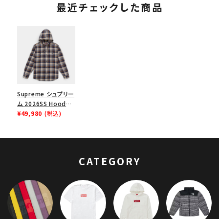
最近チェックした商品
Supreme シュプリー
ム 2026SS Hooded
Flannel Shirt フー
¥49,980
(税込)
デッド フランネルシャ
ツ ブラウン
CATEGORY