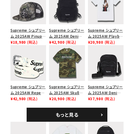
Supreme シュプリー
Supreme シュプリー
Supreme シュプリー
ム 2025AW Pinup
ム 2025AW Denim
ム 2025AW Playboi
Mesh Back 5-Panel
¥18,980
(税込)
Backpack デニム バ
¥42,980
(税込)
Carti Tee プレイボ
¥20,980
(税込)
Capピンアップ メッシ
ックパック ブラック
ーイカーティ Tシャツ
ュバック 5パネルキャ
ホワイト
ップ トゥルーティン
バーHTC フォールカ
モ
Supreme シュプリー
Supreme シュプリー
Supreme シュプリー
ム 2025AW Repeat
ム 2025AW Skull
ム 2025AW Denim
Leather Belt リピー
¥42,980
(税込)
Tee スカル Tシャ
¥20,980
(税込)
Shoulder Bag デニ
¥37,980
(税込)
ト レザー ベルト フロ
ツ ウッドランドカモ
ム ショルダーバッグ
ーラル
ブラック
もっと見る