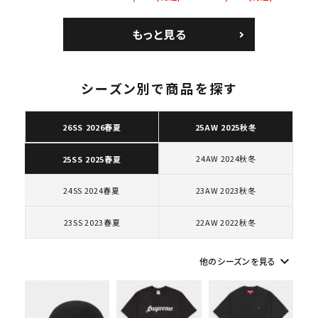
人気ワード
2026SS
2025AW
2025SS
Tシャツ・ロングスリーブ
ズ ブラック
Courtposite ナイキ
Nike Air Force 1
キャップ・ハット
パーカー・クルーネック
コートポジット スニー
Low AF1 シュプリー
もっと見る
カー ホワイト 白
ムグッドイナフ ナイキ
ショルダー・ウエストバッグ
ボックスロゴ
ブラックスウェット
エアフォース１スニー
カテゴリーから探す
カー シューズ ホワイ
ト
シーズン別で商品を探す
コラボレーションブランドから探す
26SS 2026春夏
25AW 2025秋冬
シーズンから探す
24AW 2024秋冬
25SS 2025春夏
24SS 2024春夏
23AW 2023秋冬
並び順
23SS 2023春夏
22AW 2022秋冬
価格から探す
keyboard_arrow_down
他のシーズンを見る
円 ～
円
在庫のない商品を表示する