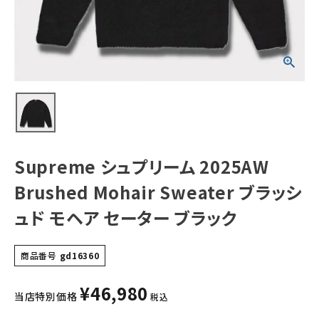
Sweater ブラッ
シュド モヘア セ
ーター ブラック
NEW ITEMS
CATEGORY
Tシャツ・ロングスリーブ
パーカー・トレーナー
ジャケット・アウター
Supreme シュプリーム 2025AW
キャップ・ハット
Brushed Mohair Sweater ブラッシ
ニット帽・ビーニー
ュド モヘア セーター ブラック
バックパック・リュック
商品番号
gd16360
その他バッグ類
¥
46,980
スニーカー・ブーツ
当店特別価格
税込