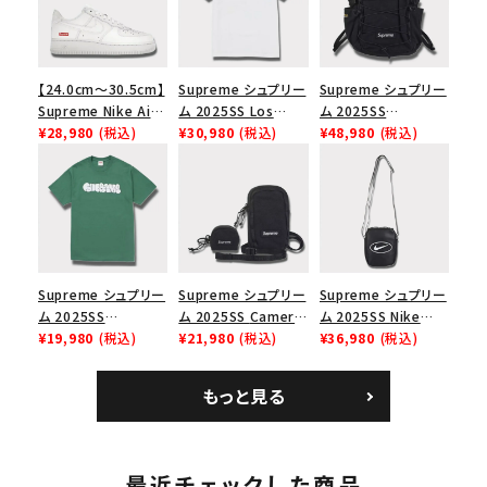
【24.0cm～30.5cm】
Supreme シュプリー
Supreme シュプリー
Supreme Nike Air
ム 2025SS Los
ム 2025SS
Force 1 Low シュプ
¥28,980
(税込)
Angeles Fire Relief
¥30,980
(税込)
Backpack バックパッ
¥48,980
(税込)
リーム ナイキエアフォ
Box Logo Tee ファ
ク ブラック 黒
ース１スニーカー シ
イヤーリリーフボック
ューズ ホワイト
スロゴTシャツ ホワ
イト 白
Supreme シュプリー
Supreme シュプリー
Supreme シュプリー
ム 2025SS
ム 2025SS Camera
ム 2025SS Nike
Homerun Tee ホー
¥19,980
(税込)
Bag + Mini Pouch
¥21,980
(税込)
Leather Shoulder
¥36,980
(税込)
ムランTシャツ ライト
カメラバッグ ミニポー
Bag ナイキレザーシ
パイン
チ ブラック 黒
ョルダーバッグ ブラッ
もっと見る
ク 黒
最近チェックした商品