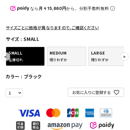
パンツ・ショーツ
なら
月々15,660円
から。分割手数料無料
アクセサリー
COLLABORATION BRAND
サイズごとに価格が異なりますので、ご確認ください
サイズ
SMALL
SEASON
SMALL
MEDIUM
LARGE
CONTENTS
在庫切れ
残りわずか
残りわずか
ACCOUNT MENU
カラー
ブラック
ようこそ ゲスト 様
お気に入りに登録する
meeting_room
person
ログイン
会員登録
Follow us