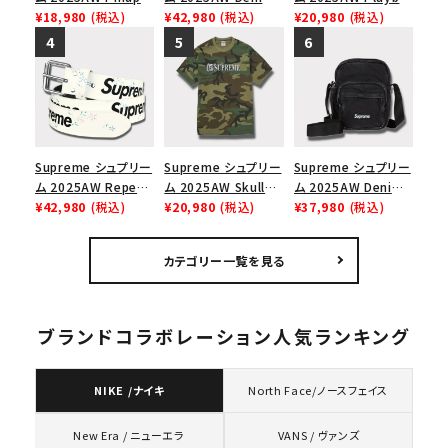
Mesh Back 5-Panel
¥18,980
(税込)
Backpack デニム バ
¥42,980
(税込)
Carti Tee プレイボ
¥20,980
(税込)
Capピンアップ メッシ
ックパック ブラック
ーイカーティ Tシャツ
ュバック 5パネルキャ
ホワイト
ップ トゥルーティン
バーHTC フォールカ
モ
Supreme シュプリー
Supreme シュプリー
Supreme シュプリー
ム 2025AW Repeat
ム 2025AW Skull
ム 2025AW Denim
Leather Belt リピー
¥42,980
(税込)
Tee スカル Tシャ
¥20,980
(税込)
Shoulder Bag デニ
¥37,980
(税込)
ト レザー ベルト フロ
ツ ウッドランドカモ
ム ショルダーバッグ
ーラル
ブラック
カテゴリー一覧を見る
ブランドコラボレーション人気ランキング
NIKE /ナイキ
North Face/ノースフェイス
VANS / ヴァンズ
New Era / ニューエラ