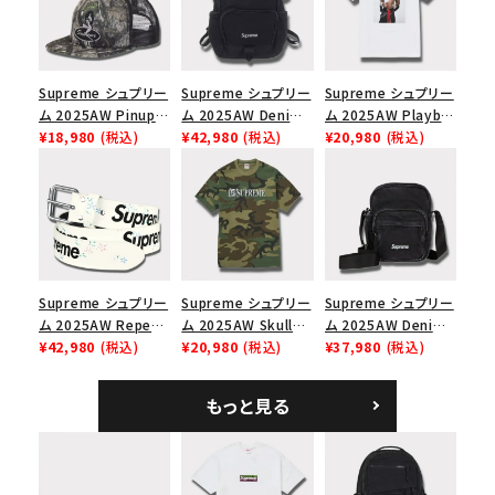
Supreme シュプリー
Supreme シュプリー
Supreme シュプリー
ム 2025AW Pinup
ム 2025AW Denim
ム 2025AW Playboi
Mesh Back 5-Panel
¥18,980
(税込)
Backpack デニム バ
¥42,980
(税込)
Carti Tee プレイボ
¥20,980
(税込)
Capピンアップ メッシ
ックパック ブラック
ーイカーティ Tシャツ
ュバック 5パネルキャ
ホワイト
ップ トゥルーティン
バーHTC フォールカ
モ
Supreme シュプリー
Supreme シュプリー
Supreme シュプリー
ム 2025AW Repeat
ム 2025AW Skull
ム 2025AW Denim
Leather Belt リピー
¥42,980
(税込)
Tee スカル Tシャ
¥20,980
(税込)
Shoulder Bag デニ
¥37,980
(税込)
ト レザー ベルト フロ
ツ ウッドランドカモ
ム ショルダーバッグ
ーラル
ブラック
もっと見る