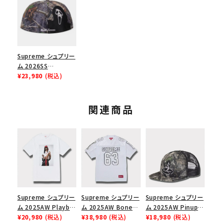
Supreme シュプリー
ム 2026SS
Ghostface Box
¥23,980
(税込)
Logo New Era Cap
ゴーストフェイス ボッ
クスロゴ ニューエラ
関連商品
キャップ トゥルーティ
ンバーカナティカモ
Supreme シュプリー
Supreme シュプリー
Supreme シュプリー
ム 2025AW Playboi
ム 2025AW Bones
ム 2025AW Pinup
Carti Tee プレイボ
¥20,980
(税込)
Football Jersey ボ
¥38,980
(税込)
Mesh Back 5-Panel
¥18,980
(税込)