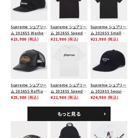
絞り込んで検索する
Supreme シュプリー
Supreme シュプリー
Supreme シュプリー
ム 2026SS Washed
ム 2026SS Speed
ム 2026SS Small
Chino Twill Camp
¥23,980
(税込)
Tee スピードTシャツ
¥21,980
(税込)
Box Tee スモールボ
¥21,980
(税込)
Cap ウォッシュド チ
ブラック
ックスTシャツ ブラッ
ノツイル キャンプキャ
ク
ップ ブラック
Supreme シュプリー
Supreme シュプリー
Supreme シュプリー
ム 2026SS Raffia
ム 2026SS Speed
ム 2026SS Sequin
Mesh Back 5-Panel
¥25,980
(税込)
Tee スピードTシャツ
¥22,980
(税込)
Denim Classic
¥24,980
(税込)
ラフィアメッシュバック
ホワイト
Logo 6-Panel シ
5パネルキャップ ブラ
ークインデニム クラ
もっと見る
ック
シックロゴ 6パネルキ
ャップ ブラック