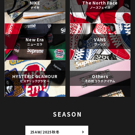
NIKE
The North Face
ナイキ
ノースフェイス
New Era
VANS
ニューエラ
ヴァンズ
HYSTERIC GLAMOUR
Others
ヒステリックグラマー
その他コラボアイテム
SEASON
25AW/2025秋冬