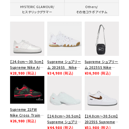
HYSTERIC GLAMOUR/
Others/
ヒステリックグラマー
その他コラボアイテム
【24.0cm～30.5cm】
Supreme シュプリー
Supreme シュプリー
Supreme Nike Air
ム 2026SS Nike
ム 2025SS Nike
Force 1 Low シュプ
¥28,980
(税込)
SB Air Max 2 CB 94
¥34,980
(税込)
Leather Shoulder
¥36,980
(税込)
リーム ナイキエアフォ
Low SP ナイキ SB
Bag ナイキレザーシ
ース１スニーカー シ
エアマックス2 CB 94
ョルダーバッグ ブラッ
ューズ ホワイト
ロー SP ホワイト
ク 黒
Supreme 21FW
キーワードから探す
Nike Cross Trainer
【24.0cm～30.5cm】
【24.0cm～30.5cm】
Low ナイキクロスト
¥26,980
(税込)
search
Supreme シュプリー
2025SS Supreme
レイナーロウ シュー
ム 2023AW Nike
¥44,980
(税込)
GOODENOUGH
¥51,980
(税込)