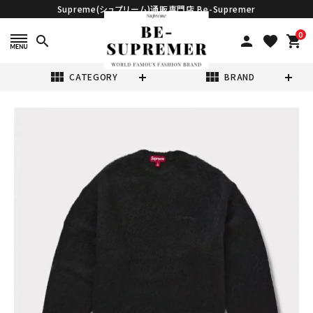
Supreme(シュプリーム)通販専門店 Be-Supremer
0
search
person
favorite
shopping_cart
view_module
view_module
CATEGORY
BRAND
search
Supreme シュプ
リーム 2025AW
Brushed
¥34,980
(税込)
Mohair