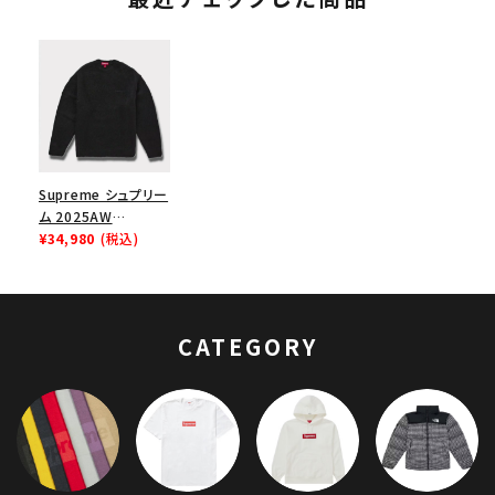
Supreme シュプリー
ム 2025AW
Brushed Mohair
¥34,980
(税込)
Sweater ブラッシュ
ド モヘア セーター ブ
ラック
CATEGORY