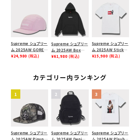
ーイカーティ Tシャツ
ーンズ フットボール
Capピンアップ メッシ
ホワイト
ジャージ ホワイト
ュバック 5パネルキャ
ップ トゥルーティン
バーHTC フォールカ
モ
Supreme シュプリー
Supreme シュプリー
Supreme シュプリー
ム 2025AW GORE-
ム 2025AW Stick
ム 2025AW Box
TEX Zip Pocket
¥24,980
(税込)
Tee スティック Tシ
¥15,980
(税込)
Logo Hooded
¥61,980
(税込)
Camp Cap ゴアテッ
ャツ ホワイト
Sweatshirt ボック
クス ジップ ポケット
スロゴフードパーカー
キャンプ キャップ ピ
ブラック
カテゴリー内ランキング
ンク
Supreme シュプリー
Supreme シュプリー
Supreme シュプリー
ム 2025AW Pinup
ム 2025AW Denim
ム 2025AW Playboi