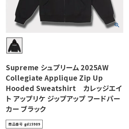
Up Hooded
Sweatshirt カ
レッジエイト アッ
プリケ ジップアッ
NEW ITEMS
プ フードパーカー
ブラック
CATEGORY
Tシャツ・ロングスリーブ
パーカー・トレーナー
ジャケット・アウター
Supreme シュプリーム 2025AW
キャップ・ハット
Collegiate Applique Zip Up
ニット帽・ビーニー
Hooded Sweatshirt カレッジエイ
ト アップリケ ジップアップ フードパー
バックパック・リュック
カー ブラック
その他バッグ類
スニーカー・ブーツ
商品番号
gd15989