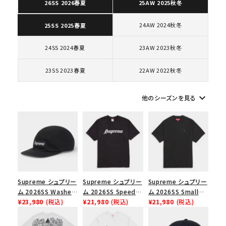
26SS 2026春夏
25AW 2025秋冬
24AW 2024秋冬
25SS 2025春夏
コラボレーションブランドから探す
24SS 2024春夏
23AW 2023秋冬
シーズンから探す
23SS 2023春夏
22AW 2022秋冬
並び順
keyboard_arrow_down
他のシーズンを見る
価格から探す
円 ～
円
在庫のない商品を表示する
Supreme シュプリー
Supreme シュプリー
Supreme シュプリー
ム 2026SS Washed
ム 2026SS Speed
ム 2026SS Small
絞り込んで検索する
Chino Twill Camp
¥23,980
(税込)
Tee スピードTシャツ
¥21,980
(税込)
Box Tee スモールボ
¥21,980
(税込)
Cap ウォッシュド チ
ブラック
ックスTシャツ ブラッ
ノツイル キャンプキャ
ク