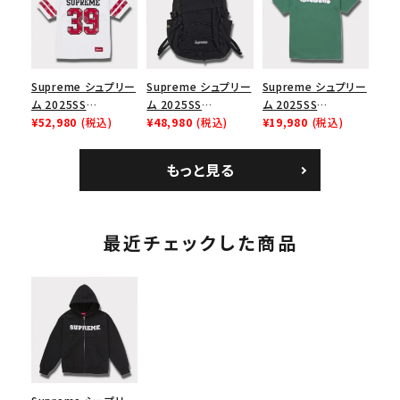
ューズ ホワイト
スロゴTシャツ ホワ
ブラック 黒
イト 白
Supreme シュプリー
Supreme シュプリー
Supreme シュプリー
ム 2025SS
ム 2025SS
ム 2025SS
Bandana Football
¥52,980
(税込)
Backpack バックパッ
¥48,980
(税込)
Homerun Tee ホー
¥19,980
(税込)
Jersey バンダナ フッ
ク ブラック 黒
ムランTシャツ ライト
トボール ジャージ ホ
パイン
もっと見る
ワイト
最近チェックした商品