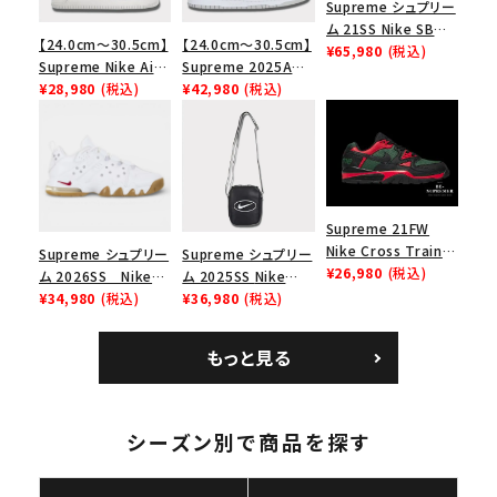
Supreme シュプリー
ム 21SS Nike SB
【24.0cm～30.5cm】
【24.0cm～30.5cm】
Dunk Low ナイキSB
¥65,980
(税込)
Supreme Nike Air
Supreme 2025AW
ダンクロウ スニーカ
Force 1 Low シュプ
¥28,980
(税込)
Nike SB Dunk Low
¥42,980
(税込)
ー ブラウン
リーム ナイキエアフォ
ナイキ SB ダンク ロ
ース１スニーカー シ
ー スニーカー ホワイ
ューズ ホワイト
ト
Supreme 21FW
Nike Cross Trainer
Supreme シュプリー
Supreme シュプリー
Low ナイキクロスト
¥26,980
(税込)
ム 2026SS Nike
ム 2025SS Nike
レイナーロウ シュー
SB Air Max 2 CB 94
¥34,980
(税込)
Leather Shoulder
¥36,980
(税込)
ズ ブラック
Low SP ナイキ SB
Bag ナイキレザーシ
キーワードから探す
エアマックス2 CB 94
ョルダーバッグ ブラッ
もっと見る
ロー SP ホワイト
ク 黒
search
人気ワード
2026SS
2025AW
2025SS
Tシャツ・ロングスリーブ
キャップ・ハット
パーカー・クルーネック
シーズン別で商品を探す
ショルダー・ウエストバッグ
ボックスロゴ
ブラックスウェット
カテゴリーから探す