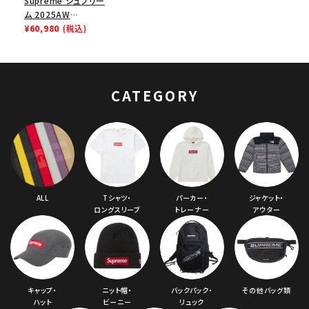
Supreme シュプリー
ム 2025AW
Collegiate
¥60,980
(税込)
Applique Zip Up
Hooded
Sweatshirt カレッ
ジエイト アップリケ
CATEGORY
ジップアップ フードパ
ーカー ブラック
ALL
Tシャツ・
パーカー・
ジャケット・
ロングスリーブ
トレーナー
アウター
キャップ・
ニット帽・
バックパック・
その他バッグ類
ハット
ビーニー
リュック