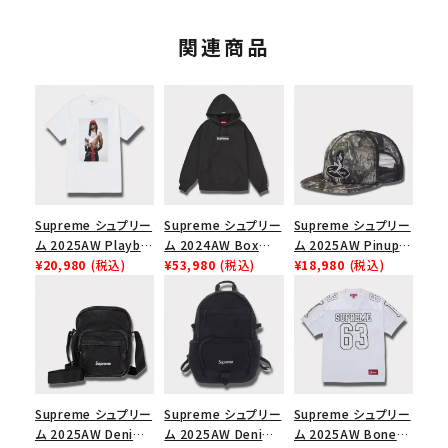
関連商品
Supreme シュプリー
Supreme シュプリー
Supreme シュプリー
ム 2025AW Playboi
ム 2024AW Box
ム 2025AW Pinup
Carti Tee プレイボ
¥20,980
(税込)
Logo Hooded
¥53,980
(税込)
Mesh Back 5-Panel
¥18,980
(税込)
ーイカーティ Tシャツ
Sweatshirt ボック
Capピンアップ メッシ
ホワイト
スロゴフードパーカー
ュバック 5パネルキャ
ブラック 黒
ップ トゥルーティン
バーHTC フォールカ
モ
Supreme シュプリー
Supreme シュプリー
Supreme シュプリー
ム 2025AW Denim
ム 2025AW Denim
ム 2025AW Bones