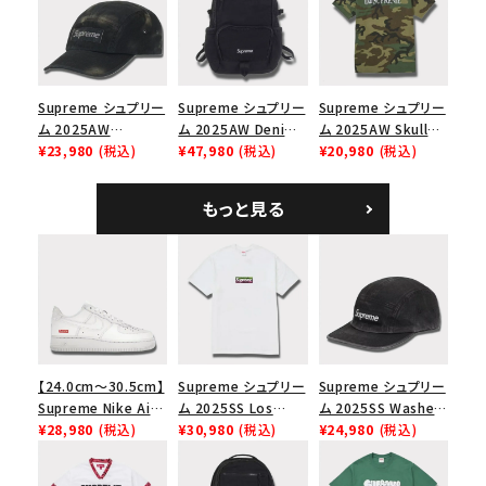
ト
トコーテッド 2トーン
エスロゴ 6パネルキャ
ップ ブラック
Supreme シュプリー
Supreme シュプリー
Supreme シュプリー
ム 2025AW
ム 2025AW Denim
ム 2025AW Skull
Overdyed Camp
¥23,980
(税込)
Backpack デニム バ
¥47,980
(税込)
Tee スカル Tシャ
¥20,980
(税込)
Cap オーバーダイド
ックパック ブラック
ツ ウッドランドカモ
キャンプキャップ ブ
もっと見る
ラック
【24.0cm～30.5cm】
Supreme シュプリー
Supreme シュプリー
Supreme Nike Air
ム 2025SS Los
ム 2025SS Washed
Force 1 Low シュプ
¥28,980
(税込)
Angeles Fire Relief
¥30,980
(税込)
Chino Twill Camp
¥24,980
(税込)
リーム ナイキエアフォ
Box Logo Tee ファ
Cap ウォッシュチノツ
ース１スニーカー シ
イヤーリリーフボック
イルキャンプキャップ