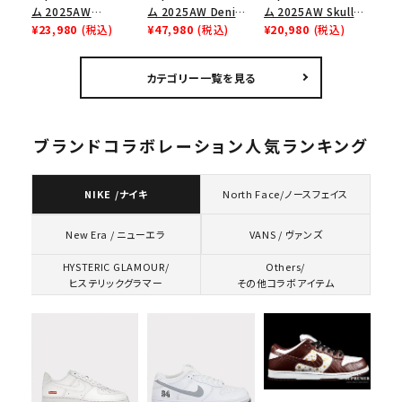
ム 2025AW
ム 2025AW Denim
ム 2025AW Skull
Overdyed Camp
¥23,980
(税込)
Backpack デニム バ
¥47,980
(税込)
Tee スカル Tシャ
¥20,980
(税込)
Cap オーバーダイド
ックパック ブラック
ツ ウッドランドカモ
キャンプキャップ ブ
カテゴリー一覧を見る
ラック
ブランドコラボレーション人気ランキング
NIKE /ナイキ
North Face/ノースフェイス
VANS / ヴァンズ
New Era / ニューエラ
HYSTERIC GLAMOUR/
Others/
ヒステリックグラマー
その他コラボアイテム