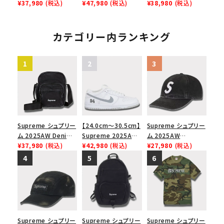
Shoulder Bag デニ
¥37,980
(税込)
Backpack デニム バ
¥47,980
(税込)
Football Jersey ボ
¥38,980
(税込)
ム ショルダーバッグ
ックパック ブラック
ーンズ フットボール
ブラック
ジャージ ホワイト
カテゴリー内ランキング
Supreme シュプリー
【24.0cm～30.5cm】
Supreme シュプリー
ム 2025AW Denim
Supreme 2025AW
ム 2025AW
Shoulder Bag デニ
¥37,980
(税込)
Nike SB Dunk Low
¥42,980
(税込)
Pigment Coated
¥27,980
(税込)
ム ショルダーバッグ
ナイキ SB ダンク ロ
2-Tone S Logo 6-
ブラック
ー スニーカー ホワイ
Panel Cap ピグメン
ト
トコーテッド 2トーン
エスロゴ 6パネルキャ
ップ ブラック
Supreme シュプリー
Supreme シュプリー
Supreme シュプリー