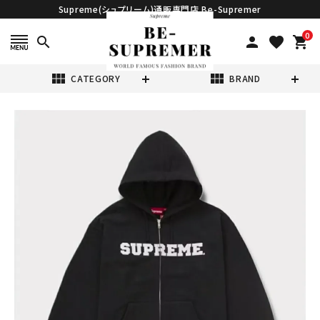
Supreme(シュプリーム)通販専門店 Be-Supremer
0
search
person
favorite
shopping_cart
view_module
view_module
CATEGORY
BRAND
search
Supreme シュプ
リーム 2025AW
Collegiate
¥60,980
(税込)
Applique Zip