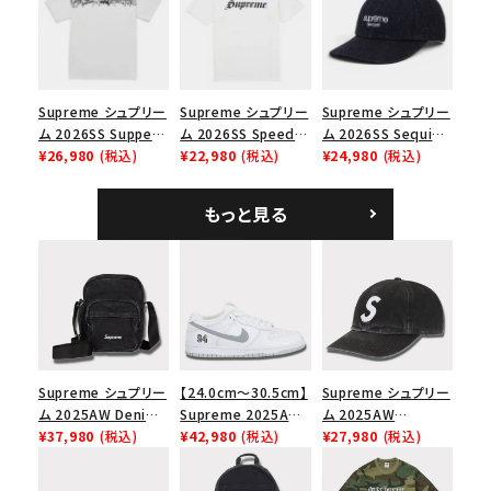
ップ ブラック
Supreme シュプリー
Supreme シュプリー
Supreme シュプリー
ム 2026SS Supper
ム 2026SS Speed
ム 2026SS Sequin
Tee サパーTシャツ
¥26,980
(税込)
Tee スピードTシャツ
¥22,980
(税込)
Denim Classic
¥24,980
(税込)
ホワイト
ホワイト
Logo 6-Panel シ
ークインデニム クラ
もっと見る
シックロゴ 6パネルキ
ャップ ブラック
Supreme シュプリー
【24.0cm～30.5cm】
Supreme シュプリー
ム 2025AW Denim
Supreme 2025AW
ム 2025AW
Shoulder Bag デニ
¥37,980
(税込)
Nike SB Dunk Low
¥42,980
(税込)
Pigment Coated
¥27,980
(税込)
ム ショルダーバッグ
ナイキ SB ダンク ロ
2-Tone S Logo 6-
ブラック
ー スニーカー ホワイ
Panel Cap ピグメン