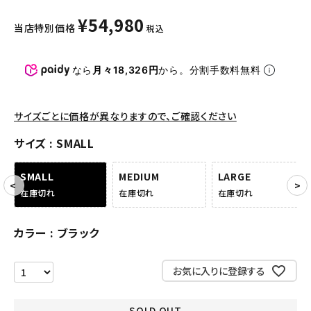
パンツ・ショーツ
¥
54,980
当店特別価格
税込
アクセサリー
COLLABORATION BRAND
なら
月々18,326円
から。分割手数料無料
SEASON
サイズごとに価格が異なりますので、ご確認ください
CONTENTS
サイズ
SMALL
ACCOUNT MENU
SMALL
MEDIUM
LARGE
ようこそ ゲスト 様
在庫切れ
在庫切れ
在庫切れ
meeting_room
person
ログイン
会員登録
カラー
ブラック
お気に入りに登録する
Follow us
SOLD OUT