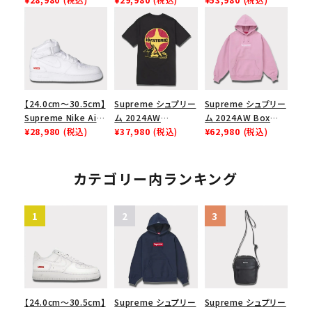
リーム ナイキエアフォ
リーム ナイキエアフォ
Sweatshirt ボック
ース１スニーカー シ
ース１スニーカー シ
スロゴフードパーカー
ューズ ホワイト
ューズ ブラック
ブラック 黒
【24.0cm～30.5cm】
Supreme シュプリー
Supreme シュプリー
Supreme Nike Air
ム 2024AW
ム 2024AW Box
Force 1 Mid シュプ
¥28,980
(税込)
Hysteric Glamour
¥37,980
(税込)
Logo Hooded
¥62,980
(税込)
リーム ナイキエアフォ
Pin Up Tee ヒステリ
Sweatshirt ボック
ース１スニーカー シ
ックグラマーピンアッ
スロゴフードパーカー
ューズ ホワイト 白
プTシャツ ブラック
ダスティーピンク
カテゴリー内ランキング
黒
【24.0cm～30.5cm】
Supreme シュプリー
Supreme シュプリー