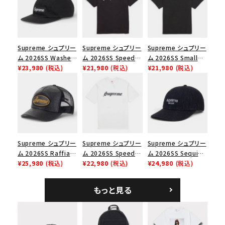
並び順
Supreme シュプリー
Supreme シュプリー
Supreme シュプリー
ム 2026SS Washed
ム 2026SS Speed
ム 2026SS Small
価格から探す
Chino Twill Camp
¥23,980
(税込)
Tee スピードTシャツ
¥21,980
(税込)
Box Tee スモールボ
¥21,980
(税込)
Cap ウォッシュド チ
ブラック
ックスTシャツ ブラッ
円 ～
円
ノツイル キャンプキャ
ク
ップ ブラック
在庫のない商品を表示する
絞り込んで検索する
Supreme シュプリー
Supreme シュプリー
Supreme シュプリー
ム 2026SS Raffia
ム 2026SS Speed
ム 2026SS Sequin
Mesh Back 5-Panel
¥25,980
(税込)
Tee スピードTシャツ
¥22,980
(税込)
Denim Classic
¥24,980
(税込)
ラフィアメッシュバック
ホワイト
Logo 6-Panel シ
5パネルキャップ ブラ
ークインデニム クラ
もっと見る
ック
シックロゴ 6パネルキ
ャップ ブラック