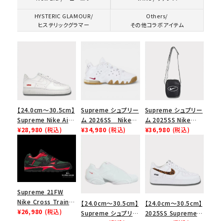
HYSTERIC GLAMOUR/
Others/
ヒステリックグラマー
その他コラボアイテム
【24.0cm～30.5cm】
Supreme シュプリー
Supreme シュプリー
Supreme Nike Air
ム 2026SS Nike
ム 2025SS Nike
Force 1 Low シュプ
¥28,980
(税込)
SB Air Max 2 CB 94
¥34,980
(税込)
Leather Shoulder
¥36,980
(税込)
リーム ナイキエアフォ
Low SP ナイキ SB
Bag ナイキレザーシ
ース１スニーカー シ
エアマックス2 CB 94
ョルダーバッグ ブラッ
ューズ ホワイト
ロー SP ホワイト
ク 黒
Supreme 21FW
Nike Cross Trainer
【24.0cm～30.5cm】
【24.0cm～30.5cm】
Low ナイキクロスト
¥26,980
(税込)
Supreme シュプリー
2025SS Supreme