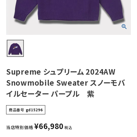
モバイルセーター
パープル 紫
NEW ITEMS
CATEGORY
Tシャツ・ロングスリーブ
パーカー・トレーナー
ジャケット・アウター
Supreme シュプリーム 2024AW
キャップ・ハット
Snowmobile Sweater スノーモバ
ニット帽・ビーニー
イルセーター パープル 紫
バックパック・リュック
商品番号
gd15296
その他バッグ類
¥
66,980
スニーカー・ブーツ
当店特別価格
税込