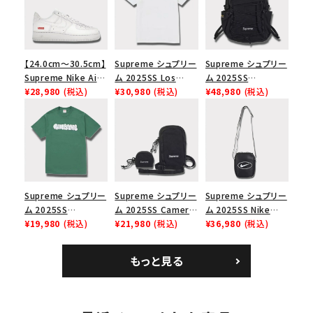
【24.0cm～30.5cm】
Supreme シュプリー
Supreme シュプリー
Supreme Nike Air
ム 2025SS Los
ム 2025SS
Force 1 Low シュプ
¥28,980
(税込)
Angeles Fire Relief
¥30,980
(税込)
Backpack バックパッ
¥48,980
(税込)
リーム ナイキエアフォ
Box Logo Tee ファ
ク ブラック 黒
ース１スニーカー シ
イヤーリリーフボック
ューズ ホワイト
スロゴTシャツ ホワ
イト 白
Supreme シュプリー
Supreme シュプリー
Supreme シュプリー
ム 2025SS
ム 2025SS Camera
ム 2025SS Nike
Homerun Tee ホー
¥19,980
(税込)
Bag + Mini Pouch
¥21,980
(税込)
Leather Shoulder
¥36,980
(税込)
ムランTシャツ ライト
カメラバッグ ミニポー
Bag ナイキレザーシ
パイン
チ ブラック 黒
ョルダーバッグ ブラッ
もっと見る
ク 黒