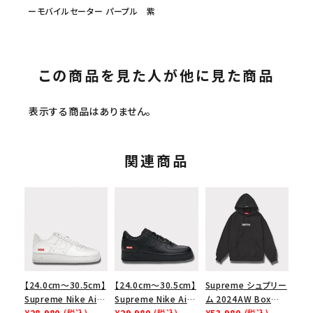
ーモバイルセーター パープル 紫
この商品を見た人が他に見た商品
表示する商品はありません。
関連商品
【24.0cm～30.5cm】
【24.0cm～30.5cm】
Supreme シュプリー
Supreme Nike Air
Supreme Nike Air
ム 2024AW Box
Force 1 Low シュプ
¥28,980
(税込)
Force 1 Low シュプ
¥29,980
(税込)
Logo Hooded
¥53,980
(税込)