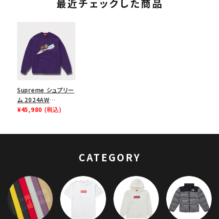
最近チェックした商品
Supreme シュプリー
ム 2024AW
Snowmobile
¥45,980
(税込)
Sweater スノーモバ
イルセーター パープ
ル 紫
CATEGORY