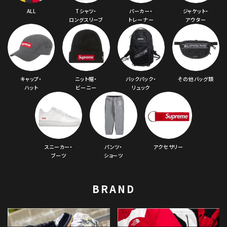
ALL
Tシャツ・
パーカー・
ジャケット・
ロングスリーブ
トレーナー
アウター
キャップ・
ニット帽・
バックパック・
その他バッグ類
ハット
ビーニー
リュック
スニーカー・
パンツ・
アクセサリー
ブーツ
ショーツ
BRAND