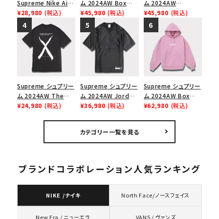
Supreme Nike Air
ム 2024AW Box
ム 2024AW
Force 1 Low シュプ
¥28,980
(税込)
Logo Hooded
¥45,980
(税込)
Leather Shoulder
¥45,980
(税込)
リーム ナイキエアフォ
Sweatshirt ボック
Bag レザーショルダ
ース１スニーカー シ
スロゴフードパーカー
ーバッグ ブラック 黒
ューズ ホワイト
ネイビー 紺
Supreme シュプリー
Supreme シュプリー
Supreme シュプリー
ム 2024AW The
ム 2024AW Jordan
ム 2024AW Box
North Face S/S
¥24,980
(税込)
Warm Up Jersey ジ
¥36,980
(税込)
Logo Hooded
¥62,980
(税込)
Top Tee ノースフェ
ョーダンウォームアッ
Sweatshirt ボック
イスショートスリーブ
プジャージー ブラッ
スロゴフードパーカー
カテゴリー一覧を見る
トップTシャツ ブラッ
ク 黒
ダスティーピンク
ク 黒
ブランドコラボレーション人気ランキング
NIKE /ナイキ
North Face/ノースフェイス
VANS / ヴァンズ
New Era / ニューエラ