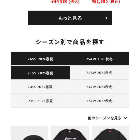
レイナーロウ シュー
ム 2023AW Nike
¥44,980
(税込)
GOODENOUGH
¥51,980
(税込)
ズ ブラック
Courtposite ナイキ
Nike Air Force 1
コートポジット スニー
Low AF1 シュプリー
もっと見る
カー ホワイト 白
ムグッドイナフ ナイキ
エアフォース１スニー
カー シューズ ホワイ
ト
シーズン別で商品を探す
キーワードから探す
26SS 2026春夏
25AW 2025秋冬
search
24AW 2024秋冬
25SS 2025春夏
人気ワード
2026SS
2025AW
2025SS
Tシャツ・ロングスリーブ
キャップ・ハット
パーカー・クルーネック
24SS 2024春夏
23AW 2023秋冬
ショルダー・ウエストバッグ
ボックスロゴ
ブラックスウェット
カテゴリーから探す
23SS 2023春夏
22AW 2022秋冬
keyboard_arrow_down
コラボレーションブランドから探す
他のシーズンを見る
シーズンから探す