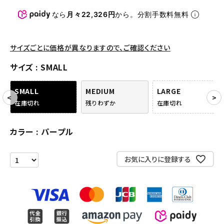
パンツ・ショーツ
なら
月々22,326円
から。分割手数料無料
アクセサリー
COLLABORATION BRAND
サイズごとに価格が異なりますので、ご確認ください
サイズ
SMALL
SEASON
SMALL
MEDIUM
LARGE
CONTENTS
在庫切れ
残りわずか
在庫切れ
ACCOUNT MENU
カラー
パープル
ようこそ ゲスト 様
お気に入りに登録する
meeting_room
person
ログイン
会員登録
Follow us