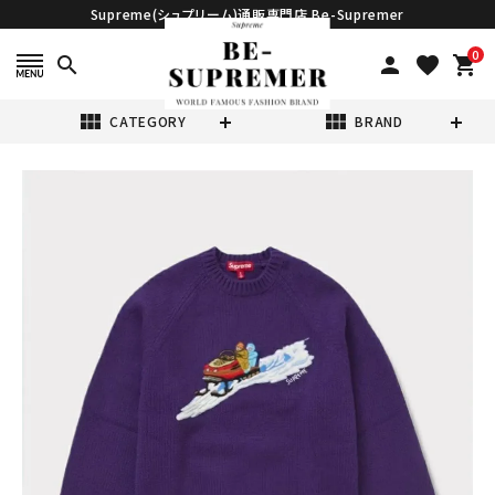
Supreme(シュプリーム)通販専門店 Be-Supremer
0
search
person
favorite
shopping_cart
view_module
view_module
CATEGORY
BRAND
search
Supreme シュプ
リーム 2024AW
Snowmobile
¥45,980
(税込)
Sweater スノー