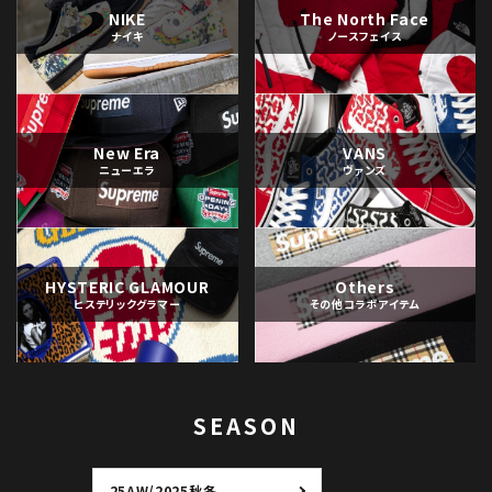
NIKE
The North Face
ナイキ
ノースフェイス
New Era
VANS
ニューエラ
ヴァンズ
HYSTERIC GLAMOUR
Others
ヒステリックグラマー
その他コラボアイテム
SEASON
25AW/2025秋冬