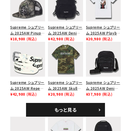
Supreme シュプリー
Supreme シュプリー
Supreme シュプリー
ム 2025AW Pinup
ム 2025AW Denim
ム 2025AW Playboi
Mesh Back 5-Panel
¥18,980
(税込)
Backpack デニム バ
¥42,980
(税込)
Carti Tee プレイボ
¥20,980
(税込)
Capピンアップ メッシ
ックパック ブラック
ーイカーティ Tシャツ
ュバック 5パネルキャ
ホワイト
ップ トゥルーティン
バーHTC フォールカ
モ
Supreme シュプリー
Supreme シュプリー
Supreme シュプリー
ム 2025AW Repeat
ム 2025AW Skull
ム 2025AW Denim
Leather Belt リピー
¥42,980
(税込)
Tee スカル Tシャ
¥20,980
(税込)
Shoulder Bag デニ
¥37,980
(税込)
ト レザー ベルト フロ
ツ ウッドランドカモ
ム ショルダーバッグ
ーラル
ブラック
もっと見る